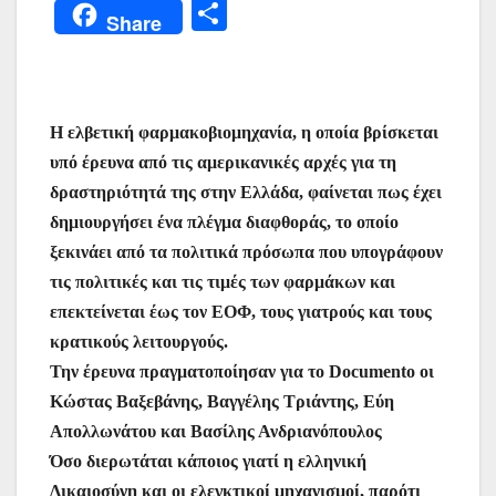
a
w
h
m
nt
e
el
b
Μ
Share
c
itt
at
ai
er
s
e
er
οι
e
er
s
l
e
s
gr
ρ
b
A
st
e
a
α
Η ελβετική φαρμακοβιομηχανία, η οποία βρίσκεται
o
p
n
m
σ
υπό έρευνα από τις αμερικανικές αρχές για τη
o
p
g
τε
δραστηριότητά της στην Ελλάδα, φαίνεται πως έχει
k
er
ίτ
δημιουργήσει ένα πλέγμα διαφθοράς, το οποίο
ε
ξεκινάει από τα πολιτικά πρόσωπα που υπογράφουν
τις πολιτικές και τις τιμές των φαρμάκων και
επεκτείνεται έως τον ΕΟΦ, τους γιατρούς και τους
κρατικούς λειτουργούς.
Την έρευνα πραγματοποίησαν για το Documento οι
Κώστας Βαξεβάνης, Βαγγέλης Τριάντης, Εύη
Απολλωνάτου και Βασίλης Ανδριανόπουλος
Όσο διερωτάται κάποιος γιατί η ελληνική
Δικαιοσύνη και οι ελεγκτικοί μηχανισμοί, παρότι