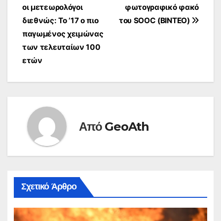
οι μετεωρολόγοι
φωτογραφικό φακό
άρθρων
διεθνώς: Το ’17 ο πιο
του SOOC (ΒΙΝΤΕΟ)
παγωμένος χειμώνας
των τελευταίων 100
ετών
Από
GeoAth
Σχετικό Άρθρο