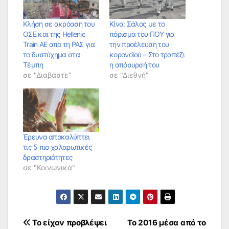
Κλήση σε ακρόαση του
Κίνα: Σάλος με το
ΟΣΕ και της Hellenic
πόρισμα του ΠΟΥ για
Train ΑΕ απο τη ΡΑΣ για
την προέλευση του
το δυστύχημα στα
κορονοϊού – Στο τραπέζι
Τέμπη
η απόσυρσή του
σε "Διαβάστε"
σε "Διεθνή"
Έρευνα αποκαλύπτει
τις 5 πιο χαλαρωτικές
δραστηριότητες
σε "Κοινωνικά"
Πλοήγηση
Το είχαν προβλέψει
Το 2016 μέσα από το