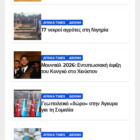
AFRIKA TIMES
ΔΙΕΘΝΉ
17 νεκροί αγρότες στη Νιγηρία
AFRIKA TIMES
ΔΙΕΘΝΉ
Μουντιάλ 2026: Εντυπωσιακή άφιξη
του Κονγκό στο Χιούστον
AFRIKA TIMES
ΔΙΕΘΝΉ
Γεωπολιτικό «δώρο» στην Άγκυρα
για τη Σομαλία
AFRIKA TIMES
ΔΙΕΘΝΉ