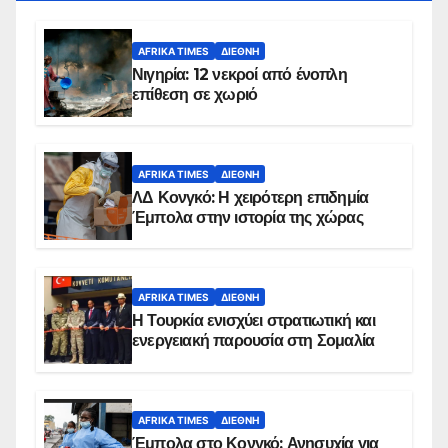
AFRIKA TIMES
ΔΙΕΘΝΉ
Νιγηρία: 12 νεκροί από ένοπλη
επίθεση σε χωριό
AFRIKA TIMES
ΔΙΕΘΝΉ
ΛΔ Κονγκό: Η χειρότερη επιδημία
Έμπολα στην ιστορία της χώρας
AFRIKA TIMES
ΔΙΕΘΝΉ
Η Τουρκία ενισχύει στρατιωτική και
ενεργειακή παρουσία στη Σομαλία
AFRIKA TIMES
ΔΙΕΘΝΉ
Έμπολα στο Κονγκό: Ανησυχία για