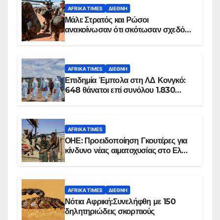
AFRIKA TIMES
ΔΙΕΘΝΉ
Μάλι: Στρατός και Ρώσοι
ανακοίνωσαν ότι σκότωσαν σχεδόν
100 τζιχαντιστές
AFRIKA TIMES
ΔΙΕΘΝΉ
Επιδημία Έμπολα στη ΛΔ Κονγκό:
648 θάνατοι επί συνόλου 1.830
επιβεβαιωμένων κρουσμάτων
AFRIKA TIMES
ΟΗΕ: Προειδοποίηση Γκουτέρες για
κίνδυνο νέας αιματοχυσίας στο Ελ
Ομπέιντ του Σουδάν
AFRIKA TIMES
ΔΙΕΘΝΉ
Νότια Αφρική:Συνελήφθη με 150
δηλητηριώδεις σκορπιούς