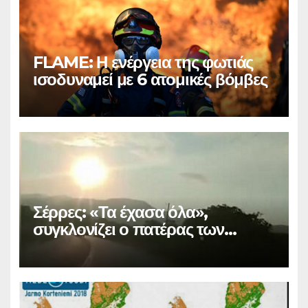
FLAME: Η ενέργεια της φωτιάς
ισοδυναμεί με 6 ατομικές βόμβες
Σέρρες: «Τα έχασα όλα»,
συγκλονίζει ο πατέρας των
θυμάτων