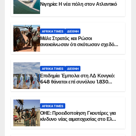
Νιγηρία: Η νέα πόλη στον Ατλαντικό
AFRIKA TIMES
ΔΙΕΘΝΉ
Μάλι: Στρατός και Ρώσοι
ανακοίνωσαν ότι σκότωσαν σχεδόν
100 τζιχαντιστές
AFRIKA TIMES
ΔΙΕΘΝΉ
Επιδημία Έμπολα στη ΛΔ Κονγκό:
648 θάνατοι επί συνόλου 1.830
επιβεβαιωμένων κρουσμάτων
AFRIKA TIMES
ΟΗΕ: Προειδοποίηση Γκουτέρες για
κίνδυνο νέας αιματοχυσίας στο Ελ
Ομπέιντ του Σουδάν