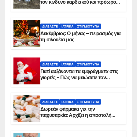
τον κίνδυνο καρδιακού και πρόωρου
θανάτου
ΔΙΑΒΆΣΤΕ
ΙΑΤΡΙΚΆ
ΣΤΙΓΜΙΌΤΥΠΑ
Δεκέμβριος: Ο μήνας – πειρασμός για
τη σιλουέτα μας
ΔΙΑΒΆΣΤΕ
ΙΑΤΡΙΚΆ
ΣΤΙΓΜΙΌΤΥΠΑ
Γιατί αυξάνονται τα εμφράγματα στις
γιορτές – Πώς να μειώσετε τον
κίνδυνο, σύμφωνα με καρδιολόγο
ΔΙΑΒΆΣΤΕ
ΙΑΤΡΙΚΆ
ΣΤΙΓΜΙΌΤΥΠΑ
Δωρεάν φάρμακα για την
παχυσαρκία: Αρχίζει η αποστολή
sms για τους δικαιούχους – Οι
προϋποθέσεις ένταξης στο
πρόγραμμα