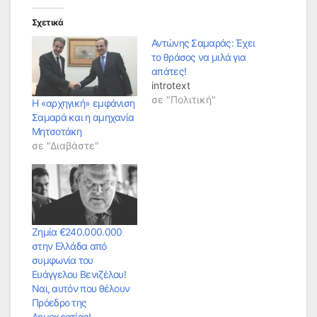
Σχετικά
Αντώνης Σαμαράς: Έχει
το θράσος να μιλά για
απάτες!
introtext
σε "Πολιτική"
Η «αρχηγική» εμφάνιση
Σαμαρά και η αμηχανία
Μητσοτάκη
σε "Διαβάστε"
Ζημία €240.000.000
στην Ελλάδα από
συμφωνία του
Ευάγγελου Βενιζέλου!
Ναι, αυτόν που θέλουν
Πρόεδρο της
Δημοκρατίας!