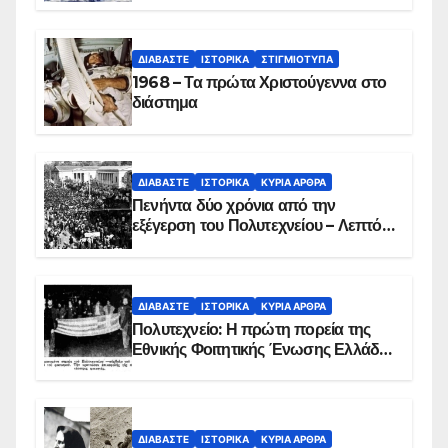
ΔΙΑΒΆΣΤΕ
ΙΣΤΟΡΙΚΆ
ΣΤΙΓΜΙΌΤΥΠΑ
1968 – Τα πρώτα Χριστούγεννα στο
διάστημα
ΔΙΑΒΆΣΤΕ
ΙΣΤΟΡΙΚΆ
ΚΥΡΙΑ ΑΡΘΡΑ
Πενήντα δύο χρόνια από την
εξέγερση του Πολυτεχνείου – Λεπτό
προς λεπτό η εισβολή – ΦΩΤΟ και
ΒΙΝΤΕΟ
ΔΙΑΒΆΣΤΕ
ΙΣΤΟΡΙΚΆ
ΚΥΡΙΑ ΑΡΘΡΑ
Πολυτεχνείο: Η πρώτη πορεία της
Εθνικής Φοιτητικής Ένωσης Ελλάδος
στις 17 Νοεμβρίου 1975 με την
αιματοβαμμένη σημαία
ΔΙΑΒΆΣΤΕ
ΙΣΤΟΡΙΚΆ
ΚΥΡΙΑ ΑΡΘΡΑ