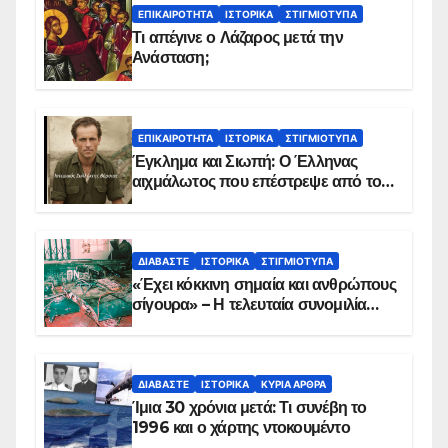
ΕΠΙΚΑΙΡΌΤΗΤΑ
ΙΣΤΟΡΙΚΆ
ΣΤΙΓΜΙΌΤΥΠΑ
Τι απέγινε ο Λάζαρος μετά την
Ανάσταση;
ΕΠΙΚΑΙΡΌΤΗΤΑ
ΙΣΤΟΡΙΚΆ
ΣΤΙΓΜΙΌΤΥΠΑ
Έγκλημα και Σιωπή: Ο Έλληνας
αιχμάλωτος που επέστρεψε από το
Παραπέτασμα
ΔΙΑΒΆΣΤΕ
ΙΣΤΟΡΙΚΆ
ΣΤΙΓΜΙΌΤΥΠΑ
«Έχει κόκκινη σημαία και ανθρώπους
σίγουρα» – Η τελευταία συνομιλία
των ηρώων στα Ίμια, πριν τη
συντριβή του ελικοπτέρου
ΔΙΑΒΆΣΤΕ
ΙΣΤΟΡΙΚΆ
ΚΥΡΙΑ ΑΡΘΡΑ
Ίμια 30 χρόνια μετά: Τι συνέβη το
1996 και ο χάρτης ντοκουμέντο