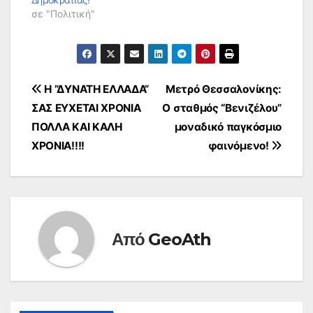
σε "Πολιτική"
Πλοήγηση
Η ”ΔΥΝΑΤΗ ΕΛΛΑΔΑ”
Μετρό Θεσσαλονίκης:
ΣΑΣ ΕΥΧΕΤΑΙ ΧΡΟΝΙΑ
Ο σταθμός “Βενιζέλου”
άρθρων
ΠΟΛΛΑ ΚΑΙ ΚΑΛΗ
μοναδικό παγκόσμιο
ΧΡΟΝΙΑ!!!!
φαινόμενο!
Από
GeoAth