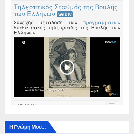
Η Γνώμη Μου…