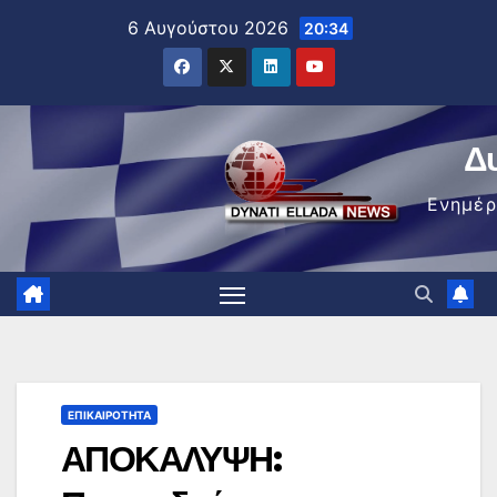
Μετάβαση
6 Αυγούστου 2026
20:34
στο
περιεχόμενο
Δ
Ενημέ
ΕΠΙΚΑΙΡΌΤΗΤΑ
ΑΠΟΚΑΛΥΨΗ: