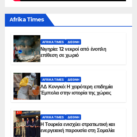
Αfrika Times
AFRIKA TIMES
ΔΙΕΘΝΉ
Νιγηρία: 12 νεκροί από ένοπλη
επίθεση σε χωριό
AFRIKA TIMES
ΔΙΕΘΝΉ
ΛΔ Κονγκό: Η χειρότερη επιδημία
Έμπολα στην ιστορία της χώρας
AFRIKA TIMES
ΔΙΕΘΝΉ
Η Τουρκία ενισχύει στρατιωτική και
ενεργειακή παρουσία στη Σομαλία