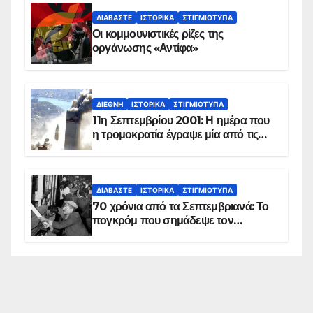
ΔΙΑΒΆΣΤΕ
ΙΣΤΟΡΙΚΆ
ΣΤΙΓΜΙΌΤΥΠΑ
Οι κομμουνιστικές ρίζες της
οργάνωσης «Αντίφα»
ΔΙΕΘΝΉ
ΙΣΤΟΡΙΚΆ
ΣΤΙΓΜΙΌΤΥΠΑ
11η Σεπτεμβρίου 2001: Η ημέρα που
η τρομοκρατία έγραψε μία από τις
πιο μαύρες σελίδες στην ιστορία του
πλανήτη
ΔΙΑΒΆΣΤΕ
ΙΣΤΟΡΙΚΆ
ΣΤΙΓΜΙΌΤΥΠΑ
70 χρόνια από τα Σεπτεμβριανά: Το
πογκρόμ που σημάδεψε τον
ελληνισμό της Κωνσταντινούπολης