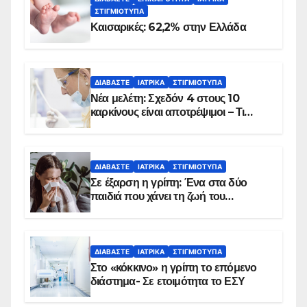
ΣΤΙΓΜΙΌΤΥΠΑ
Καισαρικές: 62,2% στην Ελλάδα
ΔΙΑΒΆΣΤΕ
ΙΑΤΡΙΚΆ
ΣΤΙΓΜΙΌΤΥΠΑ
Νέα μελέτη: Σχεδόν 4 στους 10
καρκίνους είναι αποτρέψιμοι – Τι
δείχνουν τα στοιχεία
ΔΙΑΒΆΣΤΕ
ΙΑΤΡΙΚΆ
ΣΤΙΓΜΙΌΤΥΠΑ
Σε έξαρση η γρίπη: Ένα στα δύο
παιδιά που χάνει τη ζωή του
αντιμετωπίζει υποκείμενο νόσημα –
Εμβολιασμό συνιστούν οι ειδικοί
ΔΙΑΒΆΣΤΕ
ΙΑΤΡΙΚΆ
ΣΤΙΓΜΙΌΤΥΠΑ
Στο «κόκκινο» η γρίπη το επόμενο
διάστημα- Σε ετοιμότητα το ΕΣΥ