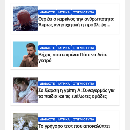
ΔΙΑΒΆΣΤΕ
ΙΑΤΡΙΚΆ
ΣΤΙΓΜΙΌΤΥΠΑ
Θερίζει ο καρκίνος την ανθρωπότητα:
Άκρως ανησυχητική η πρόβλεψη…
ΔΙΑΒΆΣΤΕ
ΙΑΤΡΙΚΆ
ΣΤΙΓΜΙΌΤΥΠΑ
Βήχας που επιμένει: Πότε να δείτε
γιατρό
ΔΙΑΒΆΣΤΕ
ΙΑΤΡΙΚΆ
ΣΤΙΓΜΙΌΤΥΠΑ
Σε έξαρση η γρίπη Α: Συναγερμός για
τα παιδιά και τις ευάλωτες ομάδες
ΔΙΑΒΆΣΤΕ
ΙΑΤΡΙΚΆ
ΣΤΙΓΜΙΌΤΥΠΑ
Το γρήγορο τεστ που αποκαλύπτει