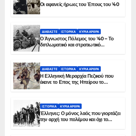
Οι αφανείς ήρωες του Έπους του ’40
ΔΙΑΒΆΣΤΕ
ΙΣΤΟΡΙΚΆ
ΚΥΡΙΑ ΑΡΘΡΑ
Ο Άγνωστος Πόλεμος του ’40 – Το
διπλωματικό και στρατιωτικό
παρασκήνιο
ΔΙΑΒΆΣΤΕ
ΙΣΤΟΡΙΚΆ
ΚΥΡΙΑ ΑΡΘΡΑ
Η Ελληνική Μεραρχία Πεζικού που
έκανε το Επος της Ηπείρου το
χειμώνα του 1940
ΙΣΤΟΡΙΚΆ
ΚΥΡΙΑ ΑΡΘΡΑ
Έλληνες: Ο μόνος λαός που γιορτάζει
την αρχή του πολέμου και όχι το
τέλος του