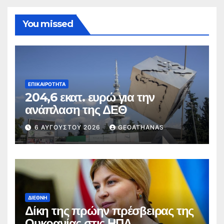
You missed
ΕΠΙΚΑΙΡΌΤΗΤΑ
204,6 εκατ. ευρώ για την
ανάπλαση της ΔΕΘ
6 ΑΥΓΟΎΣΤΟΥ 2026
GEOATHANAS
ΔΙΕΘΝΉ
Δίκη της πρώην πρέσβειρας της
Ουκρανίας στις ΗΠΑ