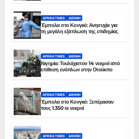
AFRIKA TIMES
ΔΙΕΘΝΉ
Έμπολα στο Κονγκό: Ανησυχία για
τη μεγάλη εξάπλωση της επιδημίας
AFRIKA TIMES
ΔΙΕΘΝΉ
Νιγηρία: Τουλάχιστον 14 νεκροί από
επίθεση ενόπλων στην Οτούκπο
AFRIKA TIMES
ΔΙΕΘΝΉ
Έμπολα στο Κονγκό: Ξεπέρασαν
τους 1.350 οι νεκροί
AFRIKA TIMES
ΔΙΕΘΝΉ