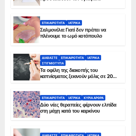
ΕΠΙΚΑΙΡΌΤΗΤΑ
ΙΑΤΡΙΚΆ
Σαλμονέλα: Γιατί δεν πρέπει να
πλένουμε το ωμό κοτόπουλο
ΔΙΑΒΆΣΤΕ
ΕΠΙΚΑΙΡΌΤΗΤΑ
ΙΑΤΡΙΚΆ
ΣΤΙΓΜΙΌΤΥΠΑ
Τα οφέλη της διακοπής του
καπνίσματος ξεκινούν μόλις σε 20
λεπτά
ΕΠΙΚΑΙΡΌΤΗΤΑ
ΙΑΤΡΙΚΆ
ΚΥΡΙΑ ΑΡΘΡΑ
Δύο νέες θεραπείες φέρνουν ελπίδα
στη μάχη κατά του καρκίνου
ΔΙΑΒΆΣΤΕ
ΕΠΙΚΑΙΡΌΤΗΤΑ
ΙΑΤΡΙΚΆ