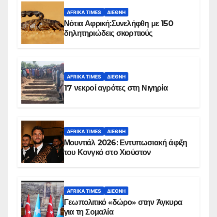
AFRIKA TIMES
ΔΙΕΘΝΉ
Νότια Αφρική:Συνελήφθη με 150
δηλητηριώδεις σκορπιούς
AFRIKA TIMES
ΔΙΕΘΝΉ
17 νεκροί αγρότες στη Νιγηρία
AFRIKA TIMES
ΔΙΕΘΝΉ
Μουντιάλ 2026: Εντυπωσιακή άφιξη
του Κονγκό στο Χιούστον
AFRIKA TIMES
ΔΙΕΘΝΉ
Γεωπολιτικό «δώρο» στην Άγκυρα
για τη Σομαλία