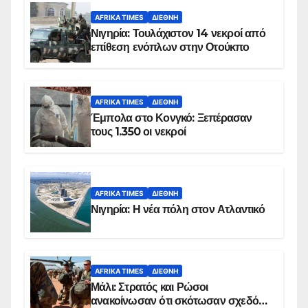
AFRIKA TIMES
ΔΙΕΘΝΉ
Νιγηρία: Τουλάχιστον 14 νεκροί από
επίθεση ενόπλων στην Οτούκπο
AFRIKA TIMES
ΔΙΕΘΝΉ
Έμπολα στο Κονγκό: Ξεπέρασαν
τους 1.350 οι νεκροί
AFRIKA TIMES
ΔΙΕΘΝΉ
Νιγηρία: Η νέα πόλη στον Ατλαντικό
AFRIKA TIMES
ΔΙΕΘΝΉ
Μάλι: Στρατός και Ρώσοι
ανακοίνωσαν ότι σκότωσαν σχεδόν