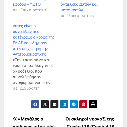
εφόδου – ΦΩΤΟ
αντιεξουσιαστών και
σε "Επικαιρότητα"
μεταναστών
σε "Επικαιρότητα"
Αυτές είναι οι
συνομιλίες που
κατέγραψε ο κοριός της
ΕΛ.ΑΣ και οδήγησαν
στην επιχείρηση της
Αντιτρομοκρατικής
«Την τσακίσανε και
γούσταρα» έλεγαν οι
ακροδεξιοί που
συνελήφθησαν
αναφερόμενοι στην
επίθεση στη Φαβέλα,
σε "Διαβάστε"
όπου τραυματίστηκε
η δικηγόρος της
οικογένειας του
Παύλου Φύσσα,
Ελευθερία
Πλοήγηση
«Μεγάλος ο
Οι σκληροί νεοναζί της
Τομπάζογλου. Ο
κίνδυνος ισλαμικής
Combat 18 (Combat 18