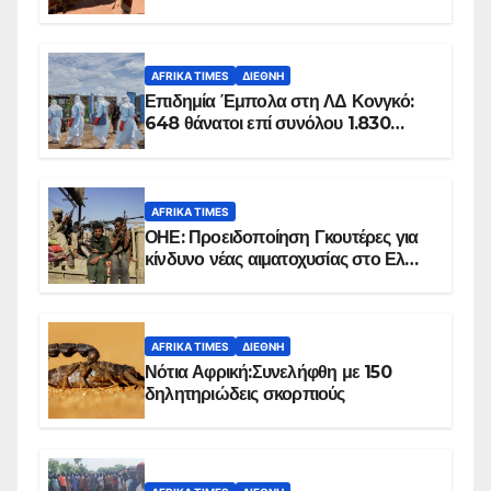
100 τζιχαντιστές
AFRIKA TIMES
ΔΙΕΘΝΉ
Επιδημία Έμπολα στη ΛΔ Κονγκό:
648 θάνατοι επί συνόλου 1.830
επιβεβαιωμένων κρουσμάτων
AFRIKA TIMES
ΟΗΕ: Προειδοποίηση Γκουτέρες για
κίνδυνο νέας αιματοχυσίας στο Ελ
Ομπέιντ του Σουδάν
AFRIKA TIMES
ΔΙΕΘΝΉ
Νότια Αφρική:Συνελήφθη με 150
δηλητηριώδεις σκορπιούς