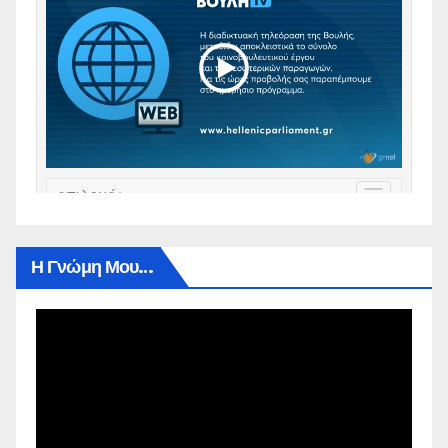
Η Γνώμη Μου…