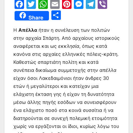
F
T
W
E
Pi
M
T
Vi
a
w
h
m
nt
e
el
b
Μ
Share
c
itt
at
ai
er
s
e
er
οι
e
er
s
l
e
s
gr
Η
Απέλλα
ήταν η συνέλευση των πολιτών
ρ
στην αρχαία Σπάρτη. Από αρχαίους ιστορικούς
b
A
st
e
a
α
αναφέρεται και ως
εκκλησία
, όπως κατά
o
p
n
m
σ
κανόνα στις αρχαίες ελληνικές πόλεις-κράτη.
o
p
g
τε
Καθεστώς σπαρτιάτη πολίτη και κατά
k
er
ίτ
συνέπεια δικαίωμα συμμετοχής στην
απέλλα
είχαν όσοι Λακεδαιμόνιοι ήταν άνδρες 30
ε
ετών ή μεγαλύτεροι και κατείχαν μια
ελάχιστη έκταση γης ή είχαν τη δυνατότητα
μέσω άλλης πηγής εσόδων να συνεισφέρουν
ένα ελάχιστο ποσό στα κοινά συσσίτια ή να
διατηρούνται σε συνεχή πολεμική ετοιμότητα
χωρίς να εργάζονται οι ίδιοι, κυρίως λόγω του