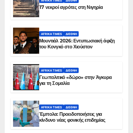
AFRIKA TIMES
ΔΙΕΘΝΉ
17 νεκροί αγρότες στη Νιγηρία
AFRIKA TIMES
ΔΙΕΘΝΉ
Μουντιάλ 2026: Εντυπωσιακή άφιξη
του Κονγκό στο Χιούστον
AFRIKA TIMES
ΔΙΕΘΝΉ
Γεωπολιτικό «δώρο» στην Άγκυρα
για τη Σομαλία
AFRIKA TIMES
ΔΙΕΘΝΉ
Έμπολα: Προειδοποιήσεις για
κίνδυνο νέας φονικής επιδημίας