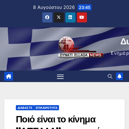
Μετάβαση
8 Αυγούστου 2026
23:45
στο
περιεχόμενο
Δ
Ενημέ
ΔΙΑΒΆΣΤΕ
ΕΠΙΚΑΙΡΌΤΗΤΑ
Ποιό είναι το κίνημα