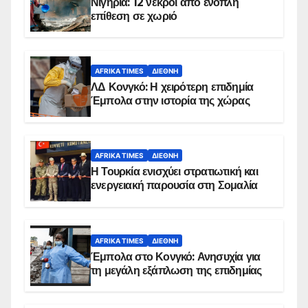
Νιγηρία: 12 νεκροί από ένοπλη
επίθεση σε χωριό
AFRIKA TIMES
ΔΙΕΘΝΉ
ΛΔ Κονγκό: Η χειρότερη επιδημία
Έμπολα στην ιστορία της χώρας
AFRIKA TIMES
ΔΙΕΘΝΉ
Η Τουρκία ενισχύει στρατιωτική και
ενεργειακή παρουσία στη Σομαλία
AFRIKA TIMES
ΔΙΕΘΝΉ
Έμπολα στο Κονγκό: Ανησυχία για
τη μεγάλη εξάπλωση της επιδημίας