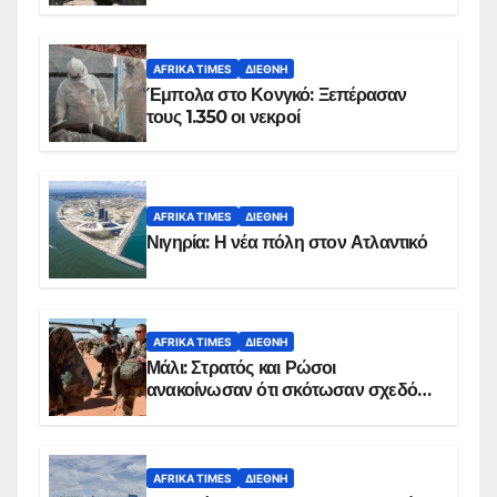
AFRIKA TIMES
ΔΙΕΘΝΉ
Έμπολα στο Κονγκό: Ξεπέρασαν
τους 1.350 οι νεκροί
AFRIKA TIMES
ΔΙΕΘΝΉ
Νιγηρία: Η νέα πόλη στον Ατλαντικό
AFRIKA TIMES
ΔΙΕΘΝΉ
Μάλι: Στρατός και Ρώσοι
ανακοίνωσαν ότι σκότωσαν σχεδόν
100 τζιχαντιστές
AFRIKA TIMES
ΔΙΕΘΝΉ