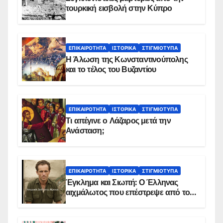
τουρκική εισβολή στην Κύπρο
ΕΠΙΚΑΙΡΌΤΗΤΑ
ΙΣΤΟΡΙΚΆ
ΣΤΙΓΜΙΌΤΥΠΑ
Η Άλωση της Κωνσταντινούπολης
και το τέλος του Βυζαντίου
ΕΠΙΚΑΙΡΌΤΗΤΑ
ΙΣΤΟΡΙΚΆ
ΣΤΙΓΜΙΌΤΥΠΑ
Τι απέγινε ο Λάζαρος μετά την
Ανάσταση;
ΕΠΙΚΑΙΡΌΤΗΤΑ
ΙΣΤΟΡΙΚΆ
ΣΤΙΓΜΙΌΤΥΠΑ
Έγκλημα και Σιωπή: Ο Έλληνας
αιχμάλωτος που επέστρεψε από το
Παραπέτασμα