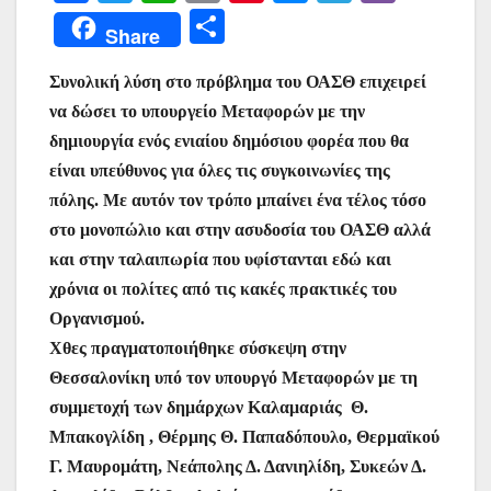
a
w
h
m
nt
e
el
b
Μ
Share
c
itt
at
ai
er
s
e
er
οι
e
er
s
l
e
s
gr
Συνολική λύση στο πρόβλημα του ΟΑΣΘ επιχειρεί
ρ
να δώσει το υπουργείο Μεταφορών με την
b
A
st
e
a
α
δημιουργία ενός ενιαίου δημόσιου φορέα που θα
o
p
n
m
σ
είναι υπεύθυνος για όλες τις συγκοινωνίες της
o
p
g
τε
πόλης. Με αυτόν τον τρόπο μπαίνει ένα τέλος τόσο
k
er
ίτ
στο μονοπώλιο και στην ασυδοσία του ΟΑΣΘ αλλά
και στην ταλαιπωρία που υφίστανται εδώ και
ε
χρόνια οι πολίτες από τις κακές πρακτικές του
Οργανισμού.
Χθες πραγματοποιήθηκε σύσκεψη στην
Θεσσαλονίκη υπό τον υπουργό Μεταφορών με τη
συμμετοχή των δημάρχων Καλαμαριάς Θ.
Μπακογλίδη , Θέρμης Θ. Παπαδόπουλο, Θερμαϊκού
Γ. Μαυρομάτη, Νεάπολης Δ. Δανιηλίδη, Συκεών Δ.