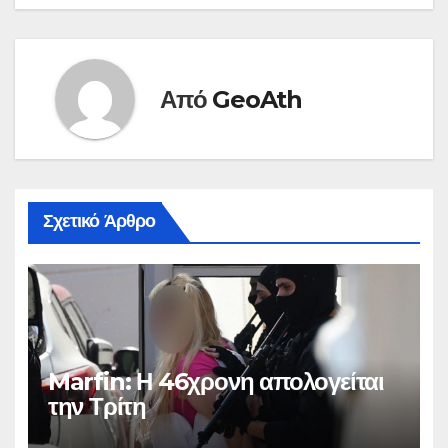
Από
GeoAth
Σχετικό Άρθρο
Marfin: Η 46χρονη απολογείται
την Τρίτη