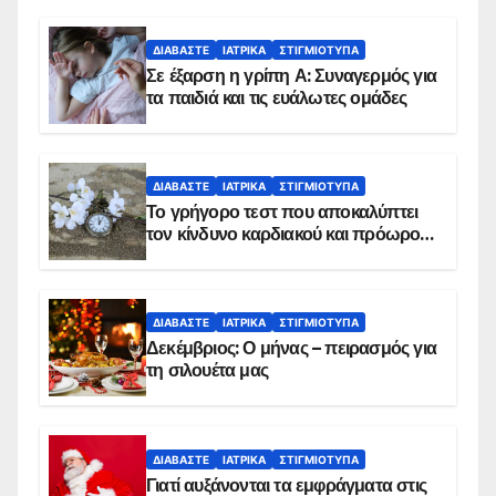
ΔΙΑΒΆΣΤΕ
ΙΑΤΡΙΚΆ
ΣΤΙΓΜΙΌΤΥΠΑ
Σε έξαρση η γρίπη Α: Συναγερμός για
τα παιδιά και τις ευάλωτες ομάδες
ΔΙΑΒΆΣΤΕ
ΙΑΤΡΙΚΆ
ΣΤΙΓΜΙΌΤΥΠΑ
Το γρήγορο τεστ που αποκαλύπτει
τον κίνδυνο καρδιακού και πρόωρου
θανάτου
ΔΙΑΒΆΣΤΕ
ΙΑΤΡΙΚΆ
ΣΤΙΓΜΙΌΤΥΠΑ
Δεκέμβριος: Ο μήνας – πειρασμός για
τη σιλουέτα μας
ΔΙΑΒΆΣΤΕ
ΙΑΤΡΙΚΆ
ΣΤΙΓΜΙΌΤΥΠΑ
Γιατί αυξάνονται τα εμφράγματα στις