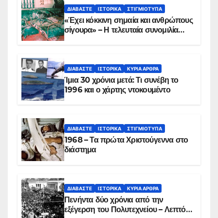
ΔΙΑΒΆΣΤΕ
ΙΣΤΟΡΙΚΆ
ΣΤΙΓΜΙΌΤΥΠΑ
«Έχει κόκκινη σημαία και ανθρώπους
σίγουρα» – Η τελευταία συνομιλία
των ηρώων στα Ίμια, πριν τη
συντριβή του ελικοπτέρου
ΔΙΑΒΆΣΤΕ
ΙΣΤΟΡΙΚΆ
ΚΥΡΙΑ ΑΡΘΡΑ
Ίμια 30 χρόνια μετά: Τι συνέβη το
1996 και ο χάρτης ντοκουμέντο
ΔΙΑΒΆΣΤΕ
ΙΣΤΟΡΙΚΆ
ΣΤΙΓΜΙΌΤΥΠΑ
1968 – Τα πρώτα Χριστούγεννα στο
διάστημα
ΔΙΑΒΆΣΤΕ
ΙΣΤΟΡΙΚΆ
ΚΥΡΙΑ ΑΡΘΡΑ
Πενήντα δύο χρόνια από την
εξέγερση του Πολυτεχνείου – Λεπτό