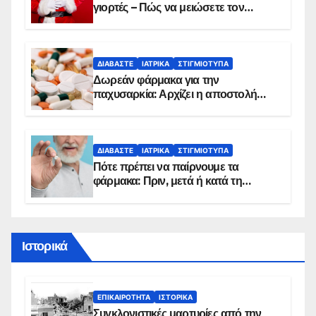
γιορτές – Πώς να μειώσετε τον
κίνδυνο, σύμφωνα με καρδιολόγο
ΔΙΑΒΆΣΤΕ
ΙΑΤΡΙΚΆ
ΣΤΙΓΜΙΌΤΥΠΑ
Δωρεάν φάρμακα για την
παχυσαρκία: Αρχίζει η αποστολή
sms για τους δικαιούχους – Οι
προϋποθέσεις ένταξης στο
πρόγραμμα
ΔΙΑΒΆΣΤΕ
ΙΑΤΡΙΚΆ
ΣΤΙΓΜΙΌΤΥΠΑ
Πότε πρέπει να παίρνουμε τα
φάρμακα: Πριν, μετά ή κατά τη
διάρκεια του φαγητού;
Ιστορικά
ΕΠΙΚΑΙΡΌΤΗΤΑ
ΙΣΤΟΡΙΚΆ
Συγκλονιστικές μαρτυρίες από την