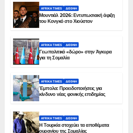
AFRIKA TIMES
ΔΙΕΘΝΉ
Μουντιάλ 2026: Εντυπωσιακή άφιξη
του Κονγκό στο Χιούστον
AFRIKA TIMES
ΔΙΕΘΝΉ
Γεωπολιτικό «δώρο» στην Άγκυρα
για τη Σομαλία
AFRIKA TIMES
ΔΙΕΘΝΉ
Έμπολα: Προειδοποιήσεις για
κίνδυνο νέας φονικής επιδημίας
AFRIKA TIMES
ΔΙΕΘΝΉ
Η Τουρκία στοχεύει τα αποθέματα
ουρανίου της Σομαλίας