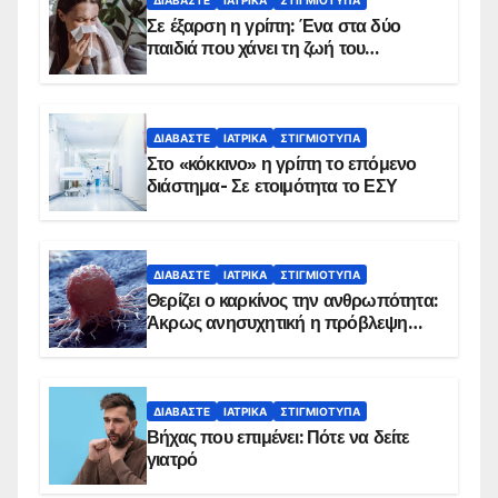
ΔΙΑΒΆΣΤΕ
ΙΑΤΡΙΚΆ
ΣΤΙΓΜΙΌΤΥΠΑ
Σε έξαρση η γρίπη: Ένα στα δύο
παιδιά που χάνει τη ζωή του
αντιμετωπίζει υποκείμενο νόσημα –
Εμβολιασμό συνιστούν οι ειδικοί
ΔΙΑΒΆΣΤΕ
ΙΑΤΡΙΚΆ
ΣΤΙΓΜΙΌΤΥΠΑ
Στο «κόκκινο» η γρίπη το επόμενο
διάστημα- Σε ετοιμότητα το ΕΣΥ
ΔΙΑΒΆΣΤΕ
ΙΑΤΡΙΚΆ
ΣΤΙΓΜΙΌΤΥΠΑ
Θερίζει ο καρκίνος την ανθρωπότητα:
Άκρως ανησυχητική η πρόβλεψη…
ΔΙΑΒΆΣΤΕ
ΙΑΤΡΙΚΆ
ΣΤΙΓΜΙΌΤΥΠΑ
Βήχας που επιμένει: Πότε να δείτε
γιατρό