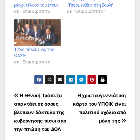
μέχρι τέλους του έτους
-Τσερμενίδης στη Βουλή
σε "Επικαιρότητα"
σε "Επικαιρότητα"
Τίτλοι τέλους για τον
ΟΑΣΘ
σε "Επικαιρότητα"
Πλοήγηση
Η Εθνική Τράπεζα
Η χριστουγεννιάτικη
απαντάει σε όσους
κάρτα του ΥΠΟΙΚ είναι
άρθρων
βλέπουν δάκτυλο της
πολιτικό σχόλιο από
κυβέρνησης πίσω από
μόνη της
την πτώση του ΔΟΛ