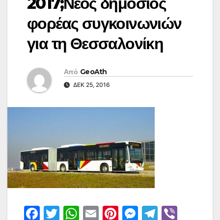
2017;Νέος δημόσιος
φορέας συγκοινωνιών
για τη Θεσσαλονίκη
Από
GeoAth
ΔΕΚ 25, 2016
F
T
W
E
Pi
M
T
Vi