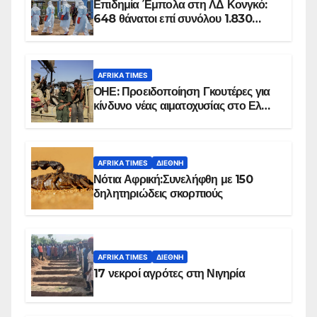
Επιδημία Έμπολα στη ΛΔ Κονγκό:
648 θάνατοι επί συνόλου 1.830
επιβεβαιωμένων κρουσμάτων
AFRIKA TIMES
ΟΗΕ: Προειδοποίηση Γκουτέρες για
κίνδυνο νέας αιματοχυσίας στο Ελ
Ομπέιντ του Σουδάν
AFRIKA TIMES
ΔΙΕΘΝΉ
Νότια Αφρική:Συνελήφθη με 150
δηλητηριώδεις σκορπιούς
AFRIKA TIMES
ΔΙΕΘΝΉ
17 νεκροί αγρότες στη Νιγηρία