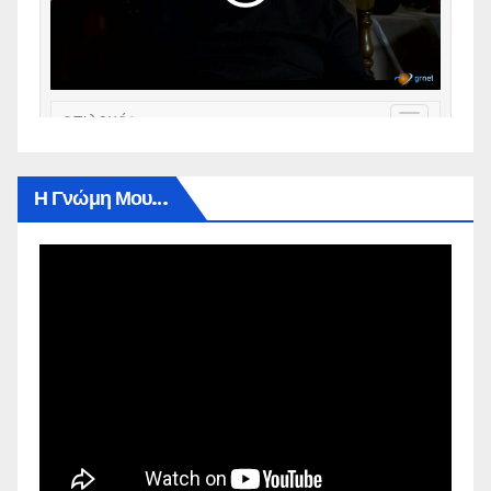
Η Γνώμη Μου…