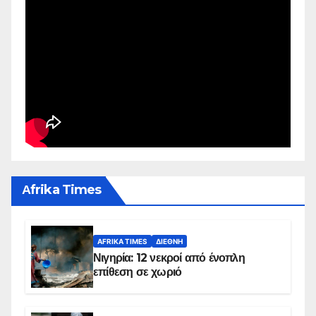
Αfrika Times
AFRIKA TIMES
ΔΙΕΘΝΉ
Νιγηρία: 12 νεκροί από ένοπλη
επίθεση σε χωριό