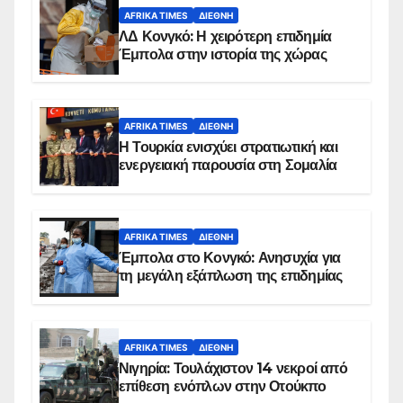
AFRIKA TIMES
ΔΙΕΘΝΉ
ΛΔ Κονγκό: Η χειρότερη επιδημία
Έμπολα στην ιστορία της χώρας
AFRIKA TIMES
ΔΙΕΘΝΉ
Η Τουρκία ενισχύει στρατιωτική και
ενεργειακή παρουσία στη Σομαλία
AFRIKA TIMES
ΔΙΕΘΝΉ
Έμπολα στο Κονγκό: Ανησυχία για
τη μεγάλη εξάπλωση της επιδημίας
AFRIKA TIMES
ΔΙΕΘΝΉ
Νιγηρία: Τουλάχιστον 14 νεκροί από
επίθεση ενόπλων στην Οτούκπο