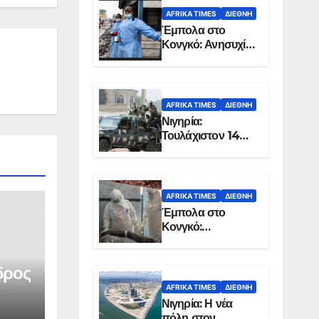
AFRIKA TIMES
ΔΙΕΘΝΉ
Έμπολα στο
Κονγκό: Ανησυχία
για τη μεγάλη
εξάπλωση της
επιδημίας
AFRIKA TIMES
ΔΙΕΘΝΉ
Νιγηρία:
Τουλάχιστον 14
νεκροί από
επίθεση ενόπλων
στην Οτούκπο
AFRIKA TIMES
ΔΙΕΘΝΉ
Έμπολα στο
Κονγκό:
Ξεπέρασαν τους
1.350 οι νεκροί
δρος
AFRIKA TIMES
ΔΙΕΘΝΉ
Νιγηρία: Η νέα
πόλη στον