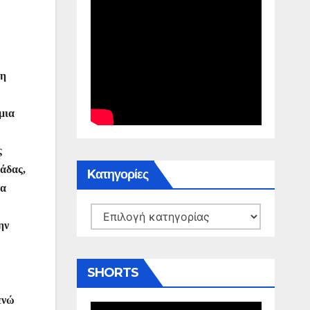
τη
μια
ς
λάδας,
Kατηγορίες
τα
Kατηγορίες
ην
SHORTS
ενώ