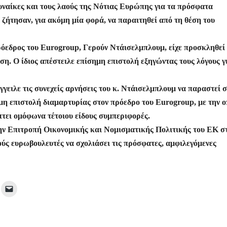
γυναίκες και τους λαούς της Νότιας Ευρώπης για τα πρόσφατα
 ζήτησαν, για ακόμη μία φορά, να παραιτηθεί από τη θέση του
όεδρος του Eurogroup, Γερούν Ντάισελμπλουμ, είχε προσκληθεί
η. Ο ίδιος απέστειλε επίσημη επιστολή εξηγώντας τους λόγους γ
γειλε τις συνεχείς αρνήσεις του κ. Ντάισελμπλουμ να παραστεί σ
ημη επιστολή διαμαρτυρίας στον πρόεδρο του Eurogroup, με την ο
τει ομόφωνα τέτοιου είδους συμπεριφορές.
ην Επιτροπή Οικονομικής και Νομισματικής Πολιτικής του ΕΚ στ
ούς ευρωβουλευτές να σχολιάσει τις πρόσφατες, αμφιλεγόμενες