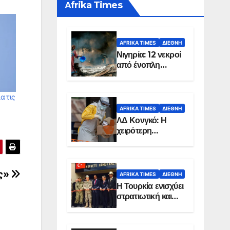
Αfrika Times
AFRIKA TIMES
ΔΙΕΘΝΉ
Νιγηρία: 12 νεκροί
από ένοπλη
επίθεση σε χωριό
α τις
AFRIKA TIMES
ΔΙΕΘΝΉ
ΛΔ Κονγκό: Η
χειρότερη
επιδημία Έμπολα
στην ιστορία της
χώρας
ς»
AFRIKA TIMES
ΔΙΕΘΝΉ
Η Τουρκία ενισχύει
στρατιωτική και
ενεργειακή
παρουσία στη
Σομαλία