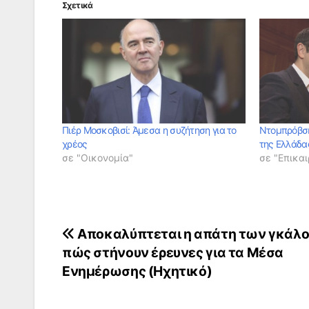
Σχετικά
Πιέρ Μοσκοβισί: Άμεσα η συζήτηση για το
Ντομπρόβσκ
χρέος
της Ελλάδα
σε "Οικονομία"
σε "Επικαι
Πλοήγηση
Αποκαλύπτεται η απάτη των γκάλο
πώς στήνουν έρευνες για τα Μέσα
άρθρων
Ενημέρωσης (Ηχητικό)