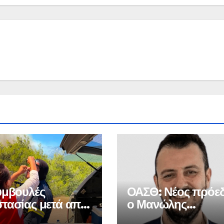
υμβουλές
ΟΑΣΘ: Νέος πρόε
τασίας μετά από
ο Μανώλης
αγιά
Μπελιμπασάκης