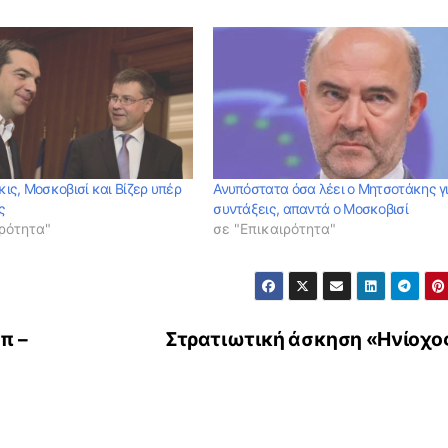
ις, Μοσκοβισί και Βίζερ υπέρ
Ανυπόστατα όσα λέει ο Μητσοτάκης γι
ς
συντάξεις, απαντά ο Μοσκοβισί
ρότητα"
σε "Επικαιρότητα"
π –
Στρατιωτική άσκηση «Ηνίοχο