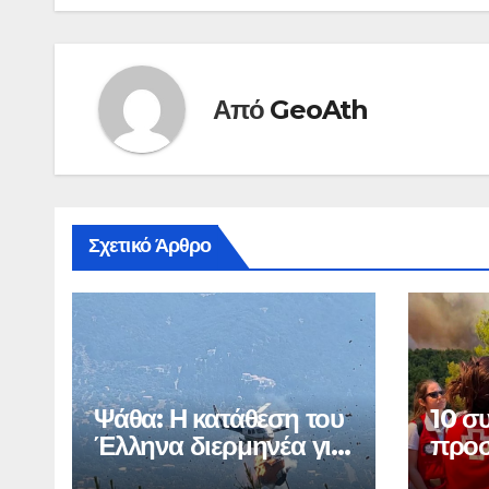
Από
GeoAth
Σχετικό Άρθρο
Ψάθα: Η κατάθεση του
10 σ
Έλληνα διερμηνέα για
προσ
τη σύγκρουση
πυρκ