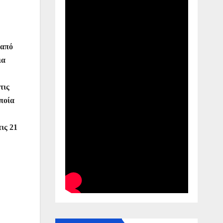
 από
ια
τις
ποία
ις 21