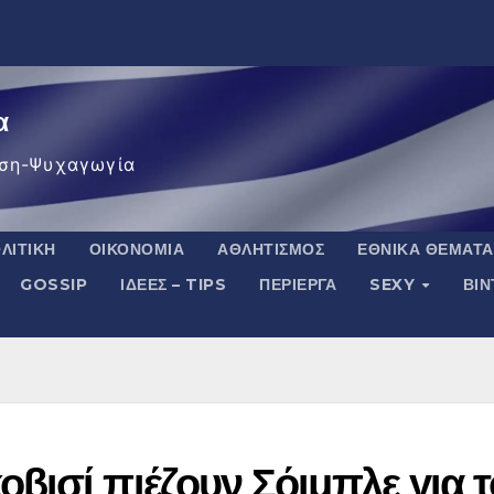
α
ση-Ψυχαγωγία
ΛΙΤΙΚΉ
ΟΙΚΟΝΟΜΊΑ
ΑΘΛΗΤΙΣΜΌΣ
ΕΘΝΙΚΆ ΘΈΜΑΤΑ
GOSSIP
ΙΔΈΕΣ – TIPS
ΠΕΡΊΕΡΓΑ
SEXY
ΒΙ
ισί πιέζουν Σόιμπλε για τ