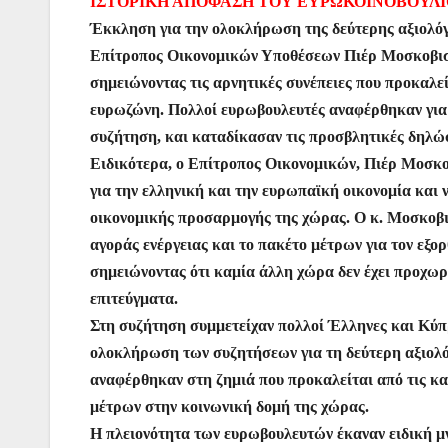
ΙΣΤΟΡΙΚΗ ΑΠΟΦΑΣΗ ΤΟΥ ΕΥΡΩΚΟΙΝΟΒΟΥΛ
c
itt
at
ai
er
s
e
er
Έκκληση για την ολοκλήρωση της δεύτερης αξιολόγ
e
er
s
l
e
s
gr
Επίτροπος Οικονομικών Υποθέσεων Πιέρ Μοσκοβισί
b
A
st
e
a
σημειώνοντας τις αρνητικές συνέπειες που προκαλε
o
p
n
m
ευρωζώνη. Πολλοί ευρωβουλευτές αναφέρθηκαν για 
o
p
g
συζήτηση, και καταδίκασαν τις προσβλητικές δηλώσ
Ειδικότερα, ο Επίτροπος Οικονομικών, Πιέρ Μοσκοβι
k
er
για την ελληνική και την ευρωπαϊκή οικονομία και
οικονομικής προσαρμογής της χώρας. Ο κ. Μοσκοβ
αγοράς ενέργειας και το πακέτο μέτρων για τον εξ
σημειώνοντας ότι καμία άλλη χώρα δεν έχει προχωρ
επιτεύγματα.
Στη συζήτηση συμμετείχαν πολλοί Έλληνες και Κύπ
ολοκλήρωση των συζητήσεων για τη δεύτερη αξιολόγ
αναφέρθηκαν στη ζημιά που προκαλείται από τις κα
μέτρων στην κοινωνική δομή της χώρας.
Η πλειονότητα των ευρωβουλευτών έκαναν ειδική μ