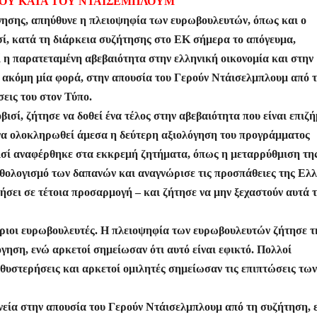
ΙΟΥ ΚΑΤΑ ΤΟΥ ΝΤΑΪΣΕΜΠΛΟΥΜ
ρ
ησης, απηύθυνε η πλειοψηφία των ευρωβουλευτών, όπως και ο
α
, κατά τη διάρκεια συζήτησης στο ΕΚ σήμερα το απόγευμα,
σ
ί η παρατεταμένη αβεβαιότητα στην ελληνική οικονομία και στην
τε
ακόμη μία φορά, στην απουσία του Γερούν Ντάισελμπλουμ από 
ίτ
εις του στον Τύπο.
σί, ζήτησε να δοθεί ένα τέλος στην αβεβαιότητα που είναι επιζή
ε
 να ολοκληρωθεί άμεσα η δεύτερη αξιολόγηση του προγράμματος
ισί αναφέρθηκε στα εκκρεμή ζητήματα, όπως η μεταρρύθμιση τη
ορθολογισμό των δαπανών και αναγνώρισε τις προσπάθειες της Ελ
ήσει σε τέτοια προσαρμογή – και ζήτησε να μην ξεχαστούν αυτά 
ριοι ευρωβουλευτές. Η πλειοψηφία των ευρωβουλευτών ζήτησε τ
ηση, ενώ αρκετοί σημείωσαν ότι αυτό είναι εφικτό. Πολλοί
θυστερήσεις και αρκετοί ομιλητές σημείωσαν τις επιπτώσεις των
νεία στην απουσία του Γερούν Ντάισελμπλουμ από τη συζήτηση, 