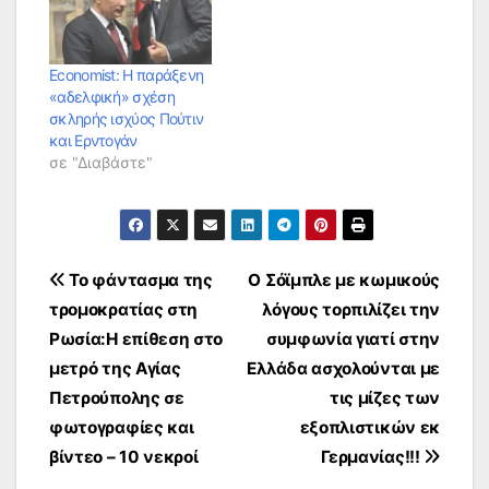
Economist: Η παράξενη
«αδελφική» σχέση
σκληρής ισχύος Πούτιν
και Ερντογάν
σε "Διαβάστε"
Πλοήγηση
Το φάντασμα της
Ο Σόϊμπλε με κωμικούς
τρομοκρατίας στη
λόγους τορπιλίζει την
άρθρων
Ρωσία:Η επίθεση στο
συμφωνία γιατί στην
μετρό της Αγίας
Ελλάδα ασχολούνται με
Πετρούπολης σε
τις μίζες των
φωτογραφίες και
εξοπλιστικών εκ
βίντεο – 10 νεκροί
Γερμανίας!!!