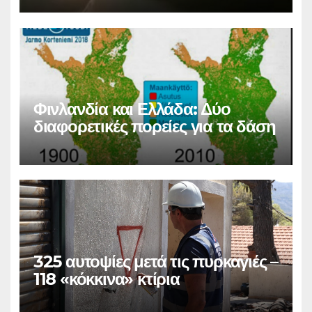
Φινλανδία και Ελλάδα: Δύο
διαφορετικές πορείες για τα δάση
325 αυτοψίες μετά τις πυρκαγιές –
118 «κόκκινα» κτίρια