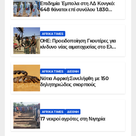
Επιδημία Έμπολα στη ΛΔ Κονγκό:
648 θάνατοι επί συνόλου 1.830
επιβεβαιωμένων κρουσμάτων
AFRIKA TIMES
ΟΗΕ: Προειδοποίηση Γκουτέρες για
κίνδυνο νέας αιματοχυσίας στο Ελ
Ομπέιντ του Σουδάν
AFRIKA TIMES
ΔΙΕΘΝΉ
Νότια Αφρική:Συνελήφθη με 150
δηλητηριώδεις σκορπιούς
AFRIKA TIMES
ΔΙΕΘΝΉ
17 νεκροί αγρότες στη Νιγηρία