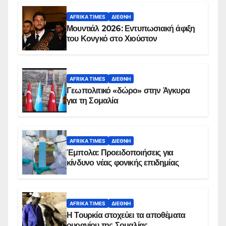
AFRIKA TIMES
ΔΙΕΘΝΉ
Μουντιάλ 2026: Εντυπωσιακή άφιξη
του Κονγκό στο Χιούστον
AFRIKA TIMES
ΔΙΕΘΝΉ
Γεωπολιτικό «δώρο» στην Άγκυρα
για τη Σομαλία
AFRIKA TIMES
ΔΙΕΘΝΉ
Έμπολα: Προειδοποιήσεις για
κίνδυνο νέας φονικής επιδημίας
AFRIKA TIMES
ΔΙΕΘΝΉ
Η Τουρκία στοχεύει τα αποθέματα
ουρανίου της Σομαλίας