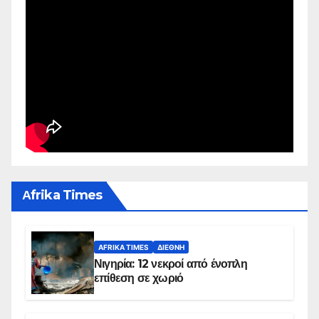
Αfrika Times
AFRIKA TIMES
ΔΙΕΘΝΉ
Νιγηρία: 12 νεκροί από ένοπλη
επίθεση σε χωριό