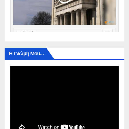
Η Γνώμη Μου…