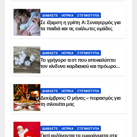
ΔΙΑΒΆΣΤΕ
ΙΑΤΡΙΚΆ
ΣΤΙΓΜΙΌΤΥΠΑ
Σε έξαρση η γρίπη Α: Συναγερμός για
τα παιδιά και τις ευάλωτες ομάδες
ΔΙΑΒΆΣΤΕ
ΙΑΤΡΙΚΆ
ΣΤΙΓΜΙΌΤΥΠΑ
Το γρήγορο τεστ που αποκαλύπτει
τον κίνδυνο καρδιακού και πρόωρου
θανάτου
ΔΙΑΒΆΣΤΕ
ΙΑΤΡΙΚΆ
ΣΤΙΓΜΙΌΤΥΠΑ
Δεκέμβριος: Ο μήνας – πειρασμός για
τη σιλουέτα μας
ΔΙΑΒΆΣΤΕ
ΙΑΤΡΙΚΆ
ΣΤΙΓΜΙΌΤΥΠΑ
Γιατί αυξάνονται τα εμφράγματα στις