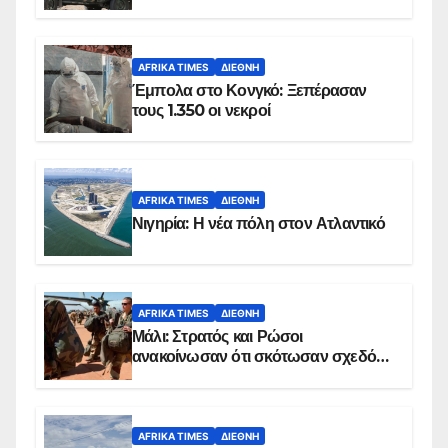
AFRIKA TIMES
ΔΙΕΘΝΉ
Έμπολα στο Κονγκό: Ξεπέρασαν
τους 1.350 οι νεκροί
AFRIKA TIMES
ΔΙΕΘΝΉ
Νιγηρία: Η νέα πόλη στον Ατλαντικό
AFRIKA TIMES
ΔΙΕΘΝΉ
Μάλι: Στρατός και Ρώσοι
ανακοίνωσαν ότι σκότωσαν σχεδόν
100 τζιχαντιστές
AFRIKA TIMES
ΔΙΕΘΝΉ