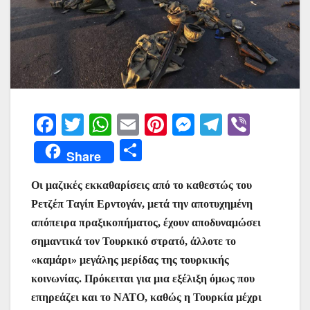
F
T
W
E
Pi
M
T
Vi
a
w
h
m
nt
e
el
b
Μ
Share
c
itt
at
ai
er
s
e
er
οι
e
er
s
l
e
s
gr
Οι μαζικές εκκαθαρίσεις από το καθεστώς του
ρ
Ρετζέπ Ταγίπ Ερντογάν, μετά την αποτυχημένη
b
A
st
e
a
α
απόπειρα πραξικοπήματος, έχουν αποδυναμώσει
o
p
n
m
σ
σημαντικά τον Τουρκικό στρατό, άλλοτε το
o
p
g
τε
«καμάρι» μεγάλης μερίδας της τουρκικής
k
er
ίτ
κοινωνίας. Πρόκειται για μια εξέλιξη όμως που
επηρεάζει και το ΝΑΤΟ, καθώς η Τουρκία μέχρι
ε