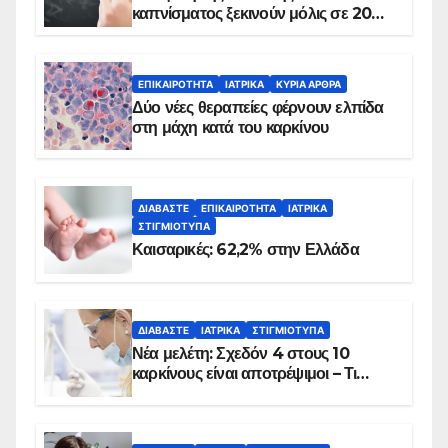
καπνίσματος ξεκινούν μόλις σε 20
λεπτά
ΕΠΙΚΑΙΡΌΤΗΤΑ
ΙΑΤΡΙΚΆ
ΚΥΡΙΑ ΑΡΘΡΑ
Δύο νέες θεραπείες φέρνουν ελπίδα
στη μάχη κατά του καρκίνου
ΔΙΑΒΆΣΤΕ
ΕΠΙΚΑΙΡΌΤΗΤΑ
ΙΑΤΡΙΚΆ
ΣΤΙΓΜΙΌΤΥΠΑ
Καισαρικές: 62,2% στην Ελλάδα
ΔΙΑΒΆΣΤΕ
ΙΑΤΡΙΚΆ
ΣΤΙΓΜΙΌΤΥΠΑ
Νέα μελέτη: Σχεδόν 4 στους 10
καρκίνους είναι αποτρέψιμοι – Τι
δείχνουν τα στοιχεία