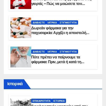
γιορτές – Πώς να μειώσετε τον
κίνδυνο, σύμφωνα με καρδιολόγο
ΔΙΑΒΆΣΤΕ
ΙΑΤΡΙΚΆ
ΣΤΙΓΜΙΌΤΥΠΑ
Δωρεάν φάρμακα για την
παχυσαρκία: Αρχίζει η αποστολή
sms για τους δικαιούχους – Οι
προϋποθέσεις ένταξης στο
πρόγραμμα
ΔΙΑΒΆΣΤΕ
ΙΑΤΡΙΚΆ
ΣΤΙΓΜΙΌΤΥΠΑ
Πότε πρέπει να παίρνουμε τα
φάρμακα: Πριν, μετά ή κατά τη
διάρκεια του φαγητού;
Ιστορικά
ΕΠΙΚΑΙΡΌΤΗΤΑ
ΙΣΤΟΡΙΚΆ