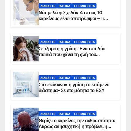
ΔΙΑΒΆΣΤΕ
ΙΑΤΡΙΚΆ
ΣΤΙΓΜΙΌΤΥΠΑ
Νέα μελέτη: Σχεδόν 4 στους 10
καρκίνους είναι αποτρέψιμοι – Τι
δείχνουν τα στοιχεία
ΔΙΑΒΆΣΤΕ
ΙΑΤΡΙΚΆ
ΣΤΙΓΜΙΌΤΥΠΑ
Σε έξαρση η γρίπη: Ένα στα δύο
παιδιά που χάνει τη ζωή του
αντιμετωπίζει υποκείμενο νόσημα –
Εμβολιασμό συνιστούν οι ειδικοί
ΔΙΑΒΆΣΤΕ
ΙΑΤΡΙΚΆ
ΣΤΙΓΜΙΌΤΥΠΑ
Στο «κόκκινο» η γρίπη το επόμενο
διάστημα- Σε ετοιμότητα το ΕΣΥ
ΔΙΑΒΆΣΤΕ
ΙΑΤΡΙΚΆ
ΣΤΙΓΜΙΌΤΥΠΑ
Θερίζει ο καρκίνος την ανθρωπότητα:
Άκρως ανησυχητική η πρόβλεψη…