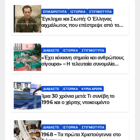
ΕΠΙΚΑΙΡΌΤΗΤΑ
ΙΣΤΟΡΙΚΆ
ΣΤΙΓΜΙΌΤΥΠΑ
Έγκλημα και Σιωπή: Ο Έλληνας
αιχμάλωτος που επέστρεψε από το
Παραπέτασμα
ΔΙΑΒΆΣΤΕ
ΙΣΤΟΡΙΚΆ
ΣΤΙΓΜΙΌΤΥΠΑ
«Έχει κόκκινη σημαία και ανθρώπους
σίγουρα» – Η τελευταία συνομιλία
των ηρώων στα Ίμια, πριν τη
συντριβή του ελικοπτέρου
ΔΙΑΒΆΣΤΕ
ΙΣΤΟΡΙΚΆ
ΚΥΡΙΑ ΑΡΘΡΑ
Ίμια 30 χρόνια μετά: Τι συνέβη το
1996 και ο χάρτης ντοκουμέντο
ΔΙΑΒΆΣΤΕ
ΙΣΤΟΡΙΚΆ
ΣΤΙΓΜΙΌΤΥΠΑ
1968 – Τα πρώτα Χριστούγεννα στο