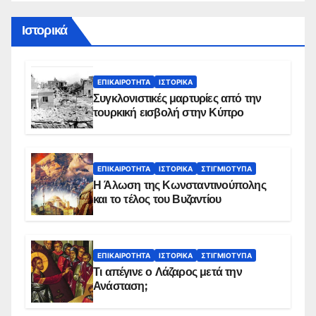
Ιστορικά
ΕΠΙΚΑΙΡΌΤΗΤΑ
ΙΣΤΟΡΙΚΆ
Συγκλονιστικές μαρτυρίες από την
τουρκική εισβολή στην Κύπρο
ΕΠΙΚΑΙΡΌΤΗΤΑ
ΙΣΤΟΡΙΚΆ
ΣΤΙΓΜΙΌΤΥΠΑ
Η Άλωση της Κωνσταντινούπολης
και το τέλος του Βυζαντίου
ΕΠΙΚΑΙΡΌΤΗΤΑ
ΙΣΤΟΡΙΚΆ
ΣΤΙΓΜΙΌΤΥΠΑ
Τι απέγινε ο Λάζαρος μετά την
Ανάσταση;