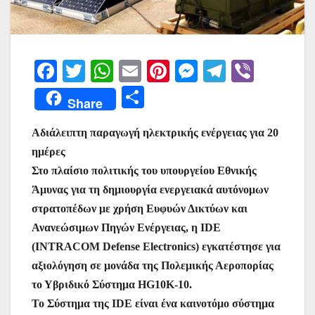
F
T
W
E
Pi
M
T
Vi
a
w
h
m
nt
e
el
b
Μ
Share
c
itt
at
ai
er
s
e
er
οι
e
er
s
l
e
s
gr
Αδιάλειπτη παραγωγή ηλεκτρικής ενέργειας για 20
ρ
ημέρες
b
A
st
e
a
α
Στο πλαίσιο πολιτικής του υπουργείου Εθνικής
o
p
n
m
σ
Άμυνας για τη δημιουργία ενεργειακά αυτόνομων
o
p
g
τε
στρατοπέδων με χρήση Ευφυών Δικτύων και
k
er
ίτ
Ανανεώσιμων Πηγών Ενέργειας, η IDE
(INTRACOM Defense Electronics) εγκατέστησε για
ε
αξιολόγηση σε μονάδα της Πολεμικής Αεροπορίας
το Υβριδικό Σύστημα HG10K-10.
To Σύστημα της IDE είναι ένα καινοτόμο σύστημα