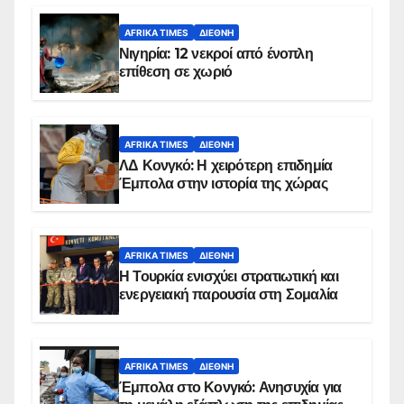
AFRIKA TIMES
ΔΙΕΘΝΉ
Νιγηρία: 12 νεκροί από ένοπλη
επίθεση σε χωριό
AFRIKA TIMES
ΔΙΕΘΝΉ
ΛΔ Κονγκό: Η χειρότερη επιδημία
Έμπολα στην ιστορία της χώρας
AFRIKA TIMES
ΔΙΕΘΝΉ
Η Τουρκία ενισχύει στρατιωτική και
ενεργειακή παρουσία στη Σομαλία
AFRIKA TIMES
ΔΙΕΘΝΉ
Έμπολα στο Κονγκό: Ανησυχία για