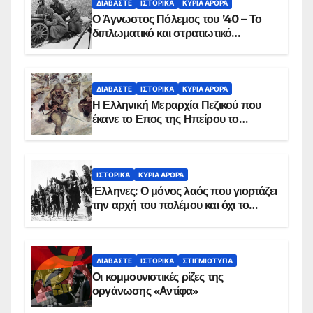
ΔΙΑΒΆΣΤΕ
ΙΣΤΟΡΙΚΆ
ΚΥΡΙΑ ΑΡΘΡΑ
Ο Άγνωστος Πόλεμος του ’40 – Το
διπλωματικό και στρατιωτικό
παρασκήνιο
ΔΙΑΒΆΣΤΕ
ΙΣΤΟΡΙΚΆ
ΚΥΡΙΑ ΑΡΘΡΑ
Η Ελληνική Μεραρχία Πεζικού που
έκανε το Επος της Ηπείρου το
χειμώνα του 1940
ΙΣΤΟΡΙΚΆ
ΚΥΡΙΑ ΑΡΘΡΑ
Έλληνες: Ο μόνος λαός που γιορτάζει
την αρχή του πολέμου και όχι το
τέλος του
ΔΙΑΒΆΣΤΕ
ΙΣΤΟΡΙΚΆ
ΣΤΙΓΜΙΌΤΥΠΑ
Οι κομμουνιστικές ρίζες της
οργάνωσης «Αντίφα»