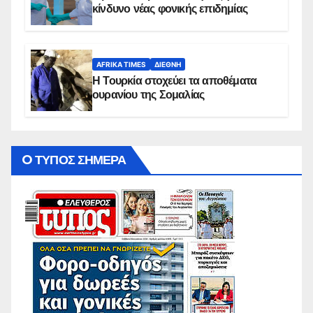
κίνδυνο νέας φονικής επιδημίας
AFRIKA TIMES
ΔΙΕΘΝΉ
Η Τουρκία στοχεύει τα αποθέματα
ουρανίου της Σομαλίας
O ΤΥΠΟΣ ΣΗΜΕΡΑ