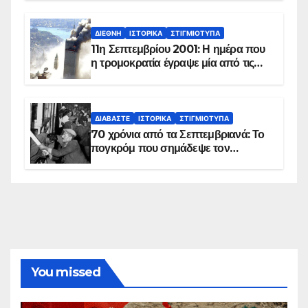
ΔΙΕΘΝΉ
ΙΣΤΟΡΙΚΆ
ΣΤΙΓΜΙΌΤΥΠΑ
11η Σεπτεμβρίου 2001: Η ημέρα που
η τρομοκρατία έγραψε μία από τις
πιο μαύρες σελίδες στην ιστορία του
πλανήτη
ΔΙΑΒΆΣΤΕ
ΙΣΤΟΡΙΚΆ
ΣΤΙΓΜΙΌΤΥΠΑ
70 χρόνια από τα Σεπτεμβριανά: Το
πογκρόμ που σημάδεψε τον
ελληνισμό της Κωνσταντινούπολης
You missed