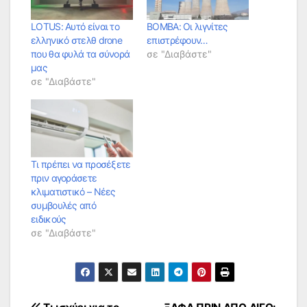
LOTUS: Αυτό είναι το
ΒΟΜΒΑ: Oι λιγνίτες
ελληνικό στελθ drone
επιστρέφουν…
που θα φυλά τα σύνορά
σε "Διαβάστε"
μας
σε "Διαβάστε"
Τι πρέπει να προσέξετε
πριν αγοράσετε
κλιματιστικό – Νέες
συμβουλές από
ειδικούς
σε "Διαβάστε"