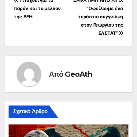
Πλοήγηση
Τι ισχύει για το
ΞΑΦΑ ΠΡΙΝ ΑΠΟ ΛΙΓΟ:
παρόν και το μέλλον
”Οφείλουμε ένα
άρθρων
της ΔΕΗ
τεράστιο συγγνώμη
στον Γεωργίου της
ΕΛΣΤΑΤ”
Από
GeoAth
Σχετικό Άρθρο