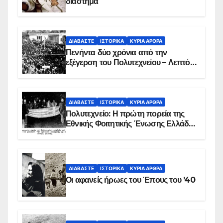
διάστημα
ΔΙΑΒΆΣΤΕ
ΙΣΤΟΡΙΚΆ
ΚΥΡΙΑ ΑΡΘΡΑ
Πενήντα δύο χρόνια από την
εξέγερση του Πολυτεχνείου – Λεπτό
προς λεπτό η εισβολή – ΦΩΤΟ και
ΒΙΝΤΕΟ
ΔΙΑΒΆΣΤΕ
ΙΣΤΟΡΙΚΆ
ΚΥΡΙΑ ΑΡΘΡΑ
Πολυτεχνείο: Η πρώτη πορεία της
Εθνικής Φοιτητικής Ένωσης Ελλάδος
στις 17 Νοεμβρίου 1975 με την
αιματοβαμμένη σημαία
ΔΙΑΒΆΣΤΕ
ΙΣΤΟΡΙΚΆ
ΚΥΡΙΑ ΑΡΘΡΑ
Οι αφανείς ήρωες του Έπους του ’40