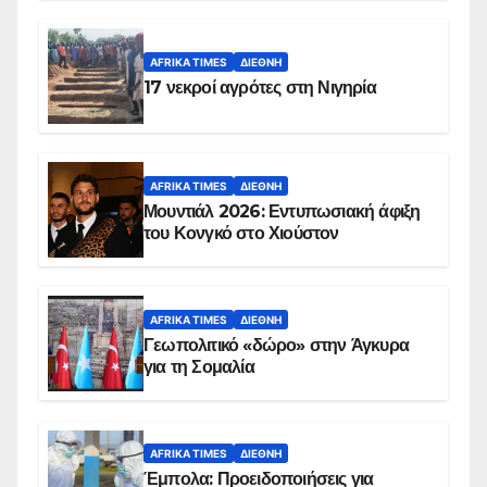
AFRIKA TIMES
ΔΙΕΘΝΉ
17 νεκροί αγρότες στη Νιγηρία
AFRIKA TIMES
ΔΙΕΘΝΉ
Μουντιάλ 2026: Εντυπωσιακή άφιξη
του Κονγκό στο Χιούστον
AFRIKA TIMES
ΔΙΕΘΝΉ
Γεωπολιτικό «δώρο» στην Άγκυρα
για τη Σομαλία
AFRIKA TIMES
ΔΙΕΘΝΉ
Έμπολα: Προειδοποιήσεις για