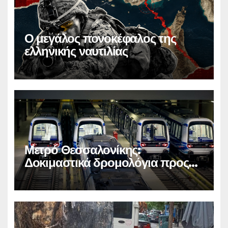
Ο μεγάλος πονοκέφαλος της
ελληνικής ναυτιλίας
Μετρό Θεσσαλονίκης:
Δοκιμαστικά δρομολόγια προς
Καλαμαριά