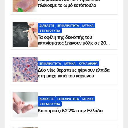
πλένουμε το ωμό κοτόπουλο
ΔΙΑΒΆΣΤΕ
ΕΠΙΚΑΙΡΌΤΗΤΑ
ΙΑΤΡΙΚΆ
ΣΤΙΓΜΙΌΤΥΠΑ
Τα οφέλη της διακοπής του
καπνίσματος ξεκινούν μόλις σε 20
λεπτά
ΕΠΙΚΑΙΡΌΤΗΤΑ
ΙΑΤΡΙΚΆ
ΚΥΡΙΑ ΑΡΘΡΑ
Δύο νέες θεραπείες φέρνουν ελπίδα
στη μάχη κατά του καρκίνου
ΔΙΑΒΆΣΤΕ
ΕΠΙΚΑΙΡΌΤΗΤΑ
ΙΑΤΡΙΚΆ
ΣΤΙΓΜΙΌΤΥΠΑ
Καισαρικές: 62,2% στην Ελλάδα