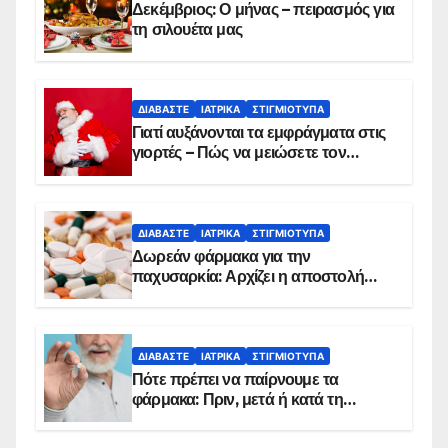
Δεκέμβριος: Ο μήνας – πειρασμός για
τη σιλουέτα μας
ΔΙΑΒΆΣΤΕ
ΙΑΤΡΙΚΆ
ΣΤΙΓΜΙΌΤΥΠΑ
Γιατί αυξάνονται τα εμφράγματα στις
γιορτές – Πώς να μειώσετε τον
κίνδυνο, σύμφωνα με καρδιολόγο
ΔΙΑΒΆΣΤΕ
ΙΑΤΡΙΚΆ
ΣΤΙΓΜΙΌΤΥΠΑ
Δωρεάν φάρμακα για την
παχυσαρκία: Αρχίζει η αποστολή
sms για τους δικαιούχους – Οι
προϋποθέσεις ένταξης στο
πρόγραμμα
ΔΙΑΒΆΣΤΕ
ΙΑΤΡΙΚΆ
ΣΤΙΓΜΙΌΤΥΠΑ
Πότε πρέπει να παίρνουμε τα
φάρμακα: Πριν, μετά ή κατά τη
διάρκεια του φαγητού;