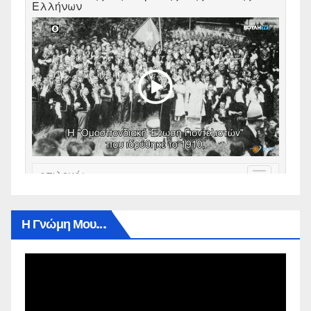
Η Γνώμη Μου…