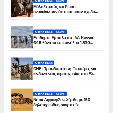
AFRIKA TIMES
ΔΙΕΘΝΉ
Μάλι: Στρατός και Ρώσοι
ανακοίνωσαν ότι σκότωσαν σχεδόν
100 τζιχαντιστές
AFRIKA TIMES
ΔΙΕΘΝΉ
Επιδημία Έμπολα στη ΛΔ Κονγκό:
648 θάνατοι επί συνόλου 1.830
επιβεβαιωμένων κρουσμάτων
AFRIKA TIMES
ΟΗΕ: Προειδοποίηση Γκουτέρες για
κίνδυνο νέας αιματοχυσίας στο Ελ
Ομπέιντ του Σουδάν
AFRIKA TIMES
ΔΙΕΘΝΉ
Νότια Αφρική:Συνελήφθη με 150
δηλητηριώδεις σκορπιούς