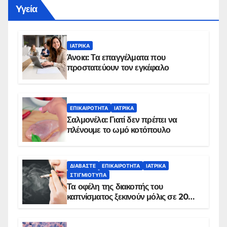
Yγεία
ΙΑΤΡΙΚΆ
Άνοια: Τα επαγγέλματα που
προστατεύουν τον εγκέφαλο
ΕΠΙΚΑΙΡΌΤΗΤΑ
ΙΑΤΡΙΚΆ
Σαλμονέλα: Γιατί δεν πρέπει να
πλένουμε το ωμό κοτόπουλο
ΔΙΑΒΆΣΤΕ
ΕΠΙΚΑΙΡΌΤΗΤΑ
ΙΑΤΡΙΚΆ
ΣΤΙΓΜΙΌΤΥΠΑ
Τα οφέλη της διακοπής του
καπνίσματος ξεκινούν μόλις σε 20
λεπτά