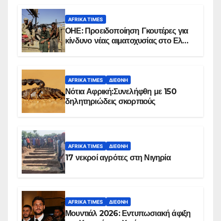
AFRIKA TIMES
ΟΗΕ: Προειδοποίηση Γκουτέρες για
κίνδυνο νέας αιματοχυσίας στο Ελ
Ομπέιντ του Σουδάν
AFRIKA TIMES
ΔΙΕΘΝΉ
Νότια Αφρική:Συνελήφθη με 150
δηλητηριώδεις σκορπιούς
AFRIKA TIMES
ΔΙΕΘΝΉ
17 νεκροί αγρότες στη Νιγηρία
AFRIKA TIMES
ΔΙΕΘΝΉ
Μουντιάλ 2026: Εντυπωσιακή άφιξη