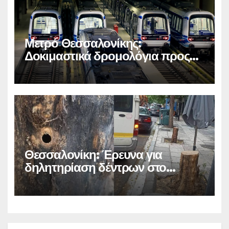
Μετρό Θεσσαλονίκης:
Δοκιμαστικά δρομολόγια προς
Καλαμαριά
Θεσσαλονίκη: Έρευνα για
δηλητηρίαση δέντρων στο
κέντρο