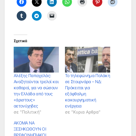
Σχετικά
Αλέξης Παπαχελάς:
Το τηλεφώνημα Πολάκη
Αναζητούνται τρελοί και
σε Στουρνάρα – ΝΔ:
καθαροί, για να σώσουν
Πρόκειται για
την Ελλάδα από τους
εξόφθαλμη
«άριστους»
κακουργηματική
αετονύχηδες
ενέργεια
σε "Πολιτική"
σε "Κυρια Αρθρα"
ΑΚΟΜΑ ΝΑ
ΞΕΣΗΚΩΘΟΥΝ ΟΙ
ΒΡΕΦΟΝΗΠΙΑΚΟΙ