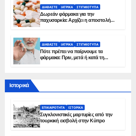
ΔΙΑΒΆΣΤΕ
ΙΑΤΡΙΚΆ
ΣΤΙΓΜΙΌΤΥΠΑ
Δωρεάν φάρμακα για την
παχυσαρκία: Αρχίζει η αποστολή
sms για τους δικαιούχους – Οι
προϋποθέσεις ένταξης στο
πρόγραμμα
ΔΙΑΒΆΣΤΕ
ΙΑΤΡΙΚΆ
ΣΤΙΓΜΙΌΤΥΠΑ
Πότε πρέπει να παίρνουμε τα
φάρμακα: Πριν, μετά ή κατά τη
διάρκεια του φαγητού;
Ιστορικά
ΕΠΙΚΑΙΡΌΤΗΤΑ
ΙΣΤΟΡΙΚΆ
Συγκλονιστικές μαρτυρίες από την
τουρκική εισβολή στην Κύπρο