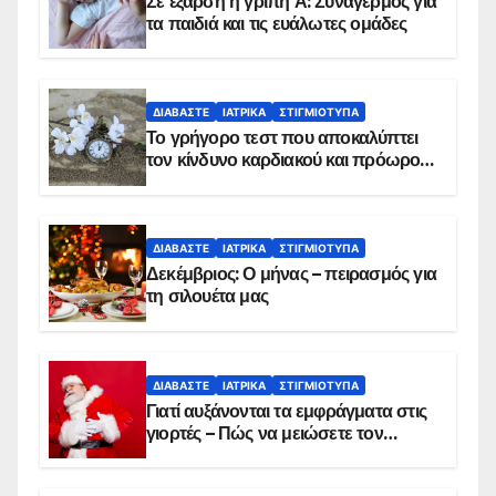
Σε έξαρση η γρίπη Α: Συναγερμός για
τα παιδιά και τις ευάλωτες ομάδες
ΔΙΑΒΆΣΤΕ
ΙΑΤΡΙΚΆ
ΣΤΙΓΜΙΌΤΥΠΑ
Το γρήγορο τεστ που αποκαλύπτει
τον κίνδυνο καρδιακού και πρόωρου
θανάτου
ΔΙΑΒΆΣΤΕ
ΙΑΤΡΙΚΆ
ΣΤΙΓΜΙΌΤΥΠΑ
Δεκέμβριος: Ο μήνας – πειρασμός για
τη σιλουέτα μας
ΔΙΑΒΆΣΤΕ
ΙΑΤΡΙΚΆ
ΣΤΙΓΜΙΌΤΥΠΑ
Γιατί αυξάνονται τα εμφράγματα στις
γιορτές – Πώς να μειώσετε τον
κίνδυνο, σύμφωνα με καρδιολόγο