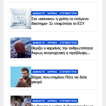
Εμβολιασμό συνιστούν οι ειδικοί
ΔΙΑΒΆΣΤΕ
ΙΑΤΡΙΚΆ
ΣΤΙΓΜΙΌΤΥΠΑ
Στο «κόκκινο» η γρίπη το επόμενο
διάστημα- Σε ετοιμότητα το ΕΣΥ
ΔΙΑΒΆΣΤΕ
ΙΑΤΡΙΚΆ
ΣΤΙΓΜΙΌΤΥΠΑ
Θερίζει ο καρκίνος την ανθρωπότητα:
Άκρως ανησυχητική η πρόβλεψη…
ΔΙΑΒΆΣΤΕ
ΙΑΤΡΙΚΆ
ΣΤΙΓΜΙΌΤΥΠΑ
Βήχας που επιμένει: Πότε να δείτε
γιατρό
ΔΙΑΒΆΣΤΕ
ΙΑΤΡΙΚΆ
ΣΤΙΓΜΙΌΤΥΠΑ