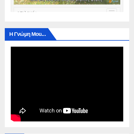
Η Γνώμη Μου…