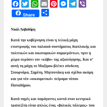
F
T
W
E
Pi
M
T
Vi
a
w
h
m
nt
e
el
b
Μ
Share
c
itt
at
ai
er
s
e
er
οι
e
er
s
l
e
s
gr
ρ
Νικόλ Λειβαδάρη
b
A
st
e
a
α
o
p
n
m
Κατά την κυβέρνηση είναι η τελική μάχη
σ
επιστροφής του παλαιού συστήματος διαπλοκής και
o
p
g
τε
πολιτικών και οικονομικών συμφερόντων, πριν η
k
er
ίτ
χώρα περάσει τον «κάβο» της αξιολόγησης. Και σ’
ε
αυτή τη μάχη το Μαξίμου βλέπει σύνδεση
Στουρνάρα, Σημίτη, Μητσοτάκη και σχέδιο ακόμη
και για νέο «οικουμενικό» πείραμα τύπου
Παπαδήμου.
Κατά πηγές και παράγοντες κοντά στον κεντρικό
τραπεζίτη είναι απλώς ένας «βολικός πόλεμος» που