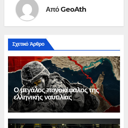
Πρεσπών. Και τα
Από
GeoAth
νεογνά στο σπορ…
Σχετικό Άρθρο
Ο μεγάλος πονοκέφαλος της
ελληνικής ναυτιλίας