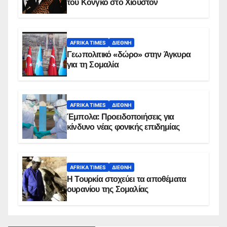
του Κονγκό στο Χιούστον
AFRIKA TIMES
ΔΙΕΘΝΉ
Γεωπολιτικό «δώρο» στην Άγκυρα
για τη Σομαλία
AFRIKA TIMES
ΔΙΕΘΝΉ
Έμπολα: Προειδοποιήσεις για
κίνδυνο νέας φονικής επιδημίας
AFRIKA TIMES
ΔΙΕΘΝΉ
Η Τουρκία στοχεύει τα αποθέματα
ουρανίου της Σομαλίας