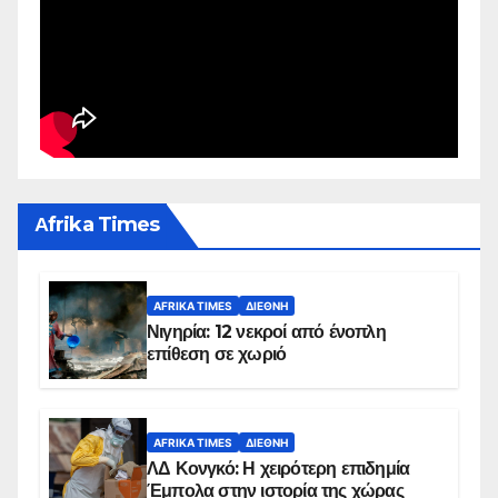
Αfrika Times
AFRIKA TIMES
ΔΙΕΘΝΉ
Νιγηρία: 12 νεκροί από ένοπλη
επίθεση σε χωριό
AFRIKA TIMES
ΔΙΕΘΝΉ
ΛΔ Κονγκό: Η χειρότερη επιδημία
Έμπολα στην ιστορία της χώρας