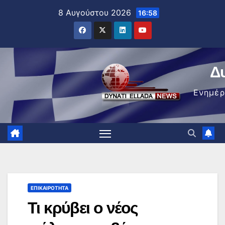
Μετάβαση
8 Αυγούστου 2026
16:58
στο
περιεχόμενο
Δ
Ενημέ
ΕΠΙΚΑΙΡΌΤΗΤΑ
Τι κρύβει ο νέος