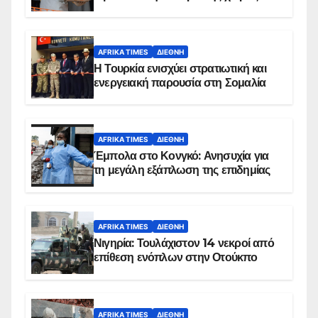
AFRIKA TIMES
ΔΙΕΘΝΉ
Η Τουρκία ενισχύει στρατιωτική και
ενεργειακή παρουσία στη Σομαλία
AFRIKA TIMES
ΔΙΕΘΝΉ
Έμπολα στο Κονγκό: Ανησυχία για
τη μεγάλη εξάπλωση της επιδημίας
AFRIKA TIMES
ΔΙΕΘΝΉ
Νιγηρία: Τουλάχιστον 14 νεκροί από
επίθεση ενόπλων στην Οτούκπο
AFRIKA TIMES
ΔΙΕΘΝΉ