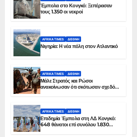
Έμπολα στο Κονγκό: Ξεπέρασαν
τους 1.350 οι νεκροί
AFRIKA TIMES
ΔΙΕΘΝΉ
Νιγηρία: Η νέα πόλη στον Ατλαντικό
AFRIKA TIMES
ΔΙΕΘΝΉ
Μάλι: Στρατός και Ρώσοι
ανακοίνωσαν ότι σκότωσαν σχεδόν
100 τζιχαντιστές
AFRIKA TIMES
ΔΙΕΘΝΉ
Επιδημία Έμπολα στη ΛΔ Κονγκό:
648 θάνατοι επί συνόλου 1.830
επιβεβαιωμένων κρουσμάτων