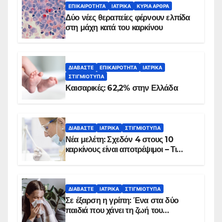
ΕΠΙΚΑΙΡΌΤΗΤΑ
ΙΑΤΡΙΚΆ
ΚΥΡΙΑ ΑΡΘΡΑ
Δύο νέες θεραπείες φέρνουν ελπίδα
στη μάχη κατά του καρκίνου
ΔΙΑΒΆΣΤΕ
ΕΠΙΚΑΙΡΌΤΗΤΑ
ΙΑΤΡΙΚΆ
ΣΤΙΓΜΙΌΤΥΠΑ
Καισαρικές: 62,2% στην Ελλάδα
ΔΙΑΒΆΣΤΕ
ΙΑΤΡΙΚΆ
ΣΤΙΓΜΙΌΤΥΠΑ
Νέα μελέτη: Σχεδόν 4 στους 10
καρκίνους είναι αποτρέψιμοι – Τι
δείχνουν τα στοιχεία
ΔΙΑΒΆΣΤΕ
ΙΑΤΡΙΚΆ
ΣΤΙΓΜΙΌΤΥΠΑ
Σε έξαρση η γρίπη: Ένα στα δύο
παιδιά που χάνει τη ζωή του
αντιμετωπίζει υποκείμενο νόσημα –