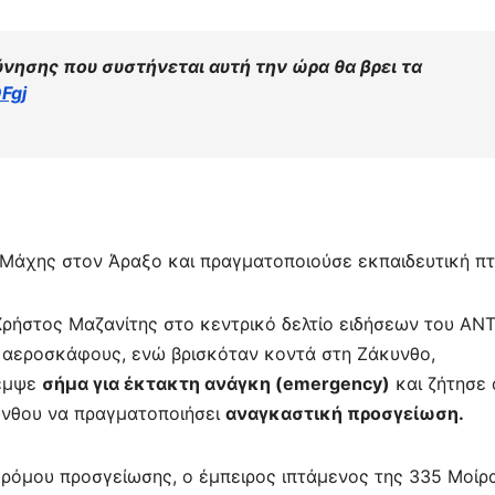
ύνησης που συστήνεται αυτή την ώρα θα βρει τα
Fgj
α Μάχης στον Άραξο και πραγματοποιούσε εκπαιδευτική πτ
ήστος Μαζανίτης στο κεντρικό δελτίο ειδήσεων του ΑΝΤ
ου αεροσκάφους, ενώ βρισκόταν κοντά στη Ζάκυνθο,
εμψε
σήμα για έκτακτη ανάγκη (emergency)
και ζήτησε
ύνθου να πραγματοποιήσει
αναγκαστική προσγείωση.
αδρόμου προσγείωσης, ο έμπειρος ιπτάμενος της 335 Μοίρ