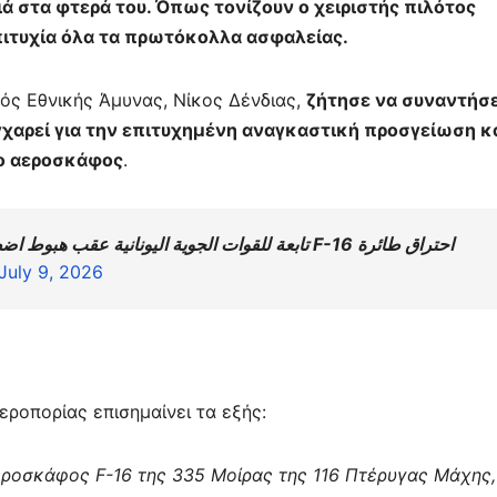
ιά στα φτερά του. Όπως τονίζουν ο χειριστής πιλότος
πιτυχία όλα τα πρωτόκολλα ασφαλείας.
ός Εθνικής Άμυνας, Νίκος Δένδιας,
ζήτησε να συναντήσε
γχαρεί για την επιτυχημένη αναγκαστική προσγείωση κ
το αεροσκάφος
.
احتراق طائرة F-16 تابعة للقوات الجوية اليونانية عقب هبوط اضطراري.
July 9, 2026
εροπορίας επισημαίνει τα εξής:
αεροσκάφος F-16 της 335 Μοίρας της 116 Πτέρυγας Μάχης,