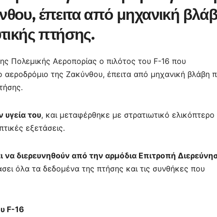
σ
νθου, έπειτα από μηχανική βλά
τε
υτικής πτήσης.
ίτ
ε
ης Πολεμικής Αεροπορίας ο πιλότος του F-16 που
 αεροδρόμιο της Ζακύνθου, έπειτα από μηχανική βλάβη 
τήσης.
ν υγεία του
, και μεταφέρθηκε με στρατιωτικό ελικόπτερο
πτικές εξετάσεις.
αι να διερευνηθούν από την αρμόδια Επιτροπή Διερεύνη
τάσει όλα τα δεδομένα της πτήσης και τις συνθήκες που
υ F-16