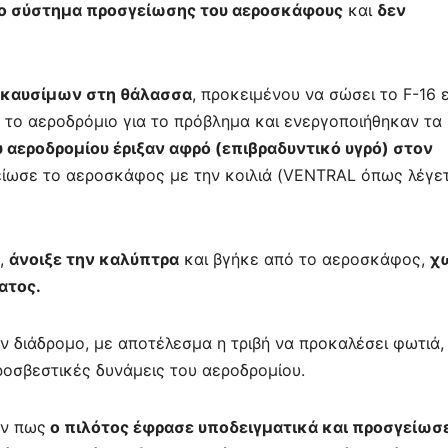
το σύστημα προσγείωσης του αεροσκάφους
και
δεν
ς καυσίμων στη θάλασσα
, προκειμένου να σώσει το F-16 
 το αεροδρόμιο για το πρόβλημα και ενεργοποιήθηκαν τα
υ αεροδρομίου έριξαν αφρό (επιβραδυντικό υγρό) στον
είωσε το αεροσκάφος με την κοιλιά (VENTRAL όπως λέγε
,
άνοιξε την καλύπτρα
και βγήκε από το αεροσκάφος,
χ
ατος.
 διάδρομο, με αποτέλεσμα η τριβή να προκαλέσει φωτιά,
ροσβεστικές δυνάμεις του αεροδρομίου.
υν πως
ο πιλότος έφρασε υποδειγματικά και προσγείωσ