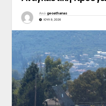
Από
geoathanas
ΙΟΎΛ 9, 2026