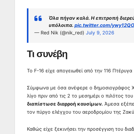
Όλα πήγαν καλά. Η επιτροπή διερε
υπόλοιπα.
pic.twitter.com/ywy12QO
— Red Nik (@nik_red)
July 9, 2026
Τι συνέβη
Το F-16 είχε απογειωθεί από την 116 Πτέρυγ
Σύμφωνα με όσα ανέφερε ο δημοσιογράφος Χρ
λίγο πριν από τις 2 το μεσημέρι ο πιλότος τ
διαπίστωσε διαρροή καυσίμων.
Άμεσα εξέπ
τον πύργο ελέγχου του αεροδρομίου της Ζακ
Καθώς είχε ξεκινήσει την προσέγγιση του δι