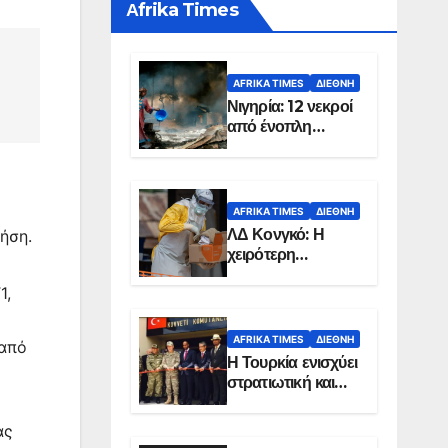
Αfrika Times
AFRIKA TIMES
ΔΙΕΘΝΉ
Νιγηρία: 12 νεκροί
από ένοπλη
επίθεση σε χωριό
AFRIKA TIMES
ΔΙΕΘΝΉ
ΛΔ Κονγκό: Η
ήση.
χειρότερη
επιδημία Έμπολα
1,
στην ιστορία της
χώρας
AFRIKA TIMES
ΔΙΕΘΝΉ
 από
Η Τουρκία ενισχύει
στρατιωτική και
ενεργειακή
παρουσία στη
ας
Σομαλία