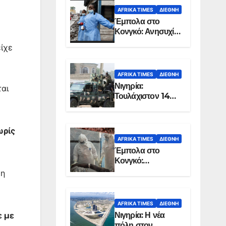
AFRIKA TIMES
ΔΙΕΘΝΉ
Έμπολα στο
Κονγκό: Ανησυχία
για τη μεγάλη
είχε
εξάπλωση της
επιδημίας
AFRIKA TIMES
ΔΙΕΘΝΉ
Νιγηρία:
ται
Τουλάχιστον 14
νεκροί από
επίθεση ενόπλων
στην Οτούκπο
ωρίς
AFRIKA TIMES
ΔΙΕΘΝΉ
Έμπολα στο
Κονγκό:
Ξεπέρασαν τους
 η
1.350 οι νεκροί
AFRIKA TIMES
ΔΙΕΘΝΉ
Νιγηρία: Η νέα
ε με
πόλη στον