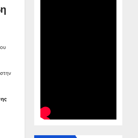
βη
που
 στην
σης