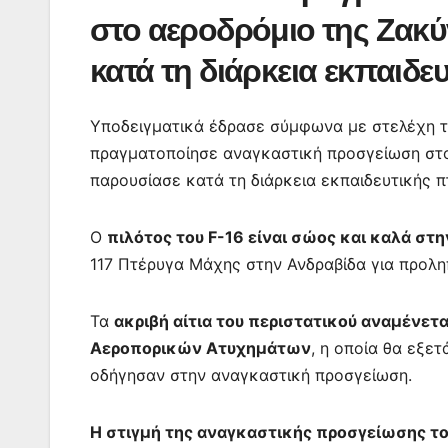
b
A
st
e
a
στο αεροδρόμιο της Ζακύ
o
p
n
m
κατά τη διάρκεια εκπαιδε
o
p
g
k
er
Υποδειγματικά έδρασε σύμφωνα με στελέχη τ
πραγματοποίησε αναγκαστική προσγείωση στο
παρουσίασε κατά τη διάρκεια εκπαιδευτικής π
Ο
πιλότος του F-16 είναι σώος και καλά στη
117 Πτέρυγα Μάχης στην Ανδραβίδα για προλη
Τα
ακριβή αίτια του περιστατικού αναμένετ
Αεροπορικών Ατυχημάτων
, η οποία θα εξε
οδήγησαν στην αναγκαστική προσγείωση.
Η στιγμή της αναγκαστικής προσγείωσης το