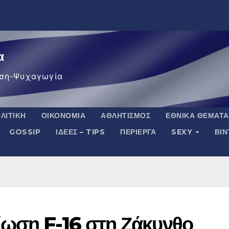
α
ση-Ψυχαγωγία
ΛΙΤΙΚΉ
ΟΙΚΟΝΟΜΊΑ
ΑΘΛΗΤΙΣΜΌΣ
ΕΘΝΙΚΆ ΘΈΜΑΤΑ
GOSSIP
ΙΔΈΕΣ – TIPS
ΠΕΡΊΕΡΓΑ
SEXY
ΒΙ
ίωση F-16 στη Ζάκυνθο