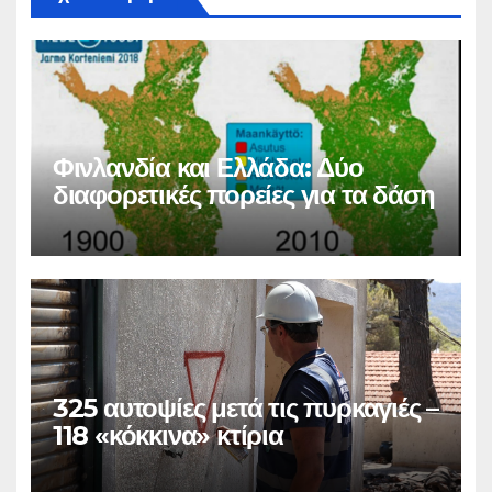
Φινλανδία και Ελλάδα: Δύο
διαφορετικές πορείες για τα δάση
325 αυτοψίες μετά τις πυρκαγιές –
118 «κόκκινα» κτίρια