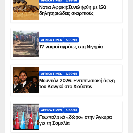
AFRIKA TIMES
ΔΙΕΘΝΉ
Νότια Αφρική:Συνελήφθη με 150
δηλητηριώδεις σκορπιούς
AFRIKA TIMES
ΔΙΕΘΝΉ
17 νεκροί αγρότες στη Νιγηρία
AFRIKA TIMES
ΔΙΕΘΝΉ
Μουντιάλ 2026: Εντυπωσιακή άφιξη
του Κονγκό στο Χιούστον
AFRIKA TIMES
ΔΙΕΘΝΉ
Γεωπολιτικό «δώρο» στην Άγκυρα
για τη Σομαλία