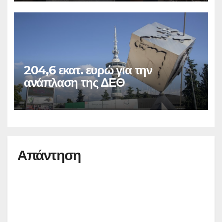
204,6 εκατ. ευρώ για την
ανάπλαση της ΔΕΘ
Απάντηση