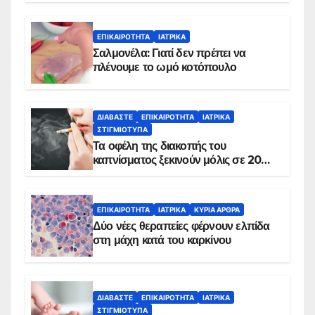
ΕΠΙΚΑΙΡΌΤΗΤΑ
ΙΑΤΡΙΚΆ
Σαλμονέλα: Γιατί δεν πρέπει να
πλένουμε το ωμό κοτόπουλο
ΔΙΑΒΆΣΤΕ
ΕΠΙΚΑΙΡΌΤΗΤΑ
ΙΑΤΡΙΚΆ
ΣΤΙΓΜΙΌΤΥΠΑ
Τα οφέλη της διακοπής του
καπνίσματος ξεκινούν μόλις σε 20
λεπτά
ΕΠΙΚΑΙΡΌΤΗΤΑ
ΙΑΤΡΙΚΆ
ΚΥΡΙΑ ΑΡΘΡΑ
Δύο νέες θεραπείες φέρνουν ελπίδα
στη μάχη κατά του καρκίνου
ΔΙΑΒΆΣΤΕ
ΕΠΙΚΑΙΡΌΤΗΤΑ
ΙΑΤΡΙΚΆ
ΣΤΙΓΜΙΌΤΥΠΑ