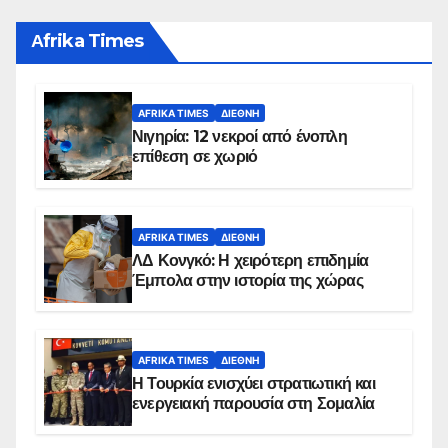
Αfrika Times
AFRIKA TIMES
ΔΙΕΘΝΉ
Νιγηρία: 12 νεκροί από ένοπλη
επίθεση σε χωριό
AFRIKA TIMES
ΔΙΕΘΝΉ
ΛΔ Κονγκό: Η χειρότερη επιδημία
Έμπολα στην ιστορία της χώρας
AFRIKA TIMES
ΔΙΕΘΝΉ
Η Τουρκία ενισχύει στρατιωτική και
ενεργειακή παρουσία στη Σομαλία