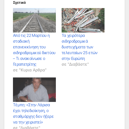
Σχετικά
Από τις 22 Μαρτίου η
Τα χειρότερα
σταδιακή
σιδηροδρομικά
επανεκκίνηση του
δυστυχήματα των
σιδηροδρομικού δικτύου
τελευταίων 25 ετών
– Τι ανακοίνωσε ο
στην Ευρώπη
Γεραπετρίτης
σε "Διαβάστε"
σε "Κυρια Αρθρα"
Τέμπη: «Στην Λάρισα
έχει τηλεδιοίκηση, ο
σταθμάρχης δεν ήξερε
να την χειριστεί»
σε "Διαβάστε"