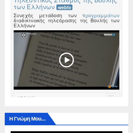
Η Γνώμη Μου…