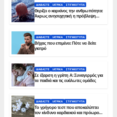
ΔΙΑΒΆΣΤΕ
ΙΑΤΡΙΚΆ
ΣΤΙΓΜΙΌΤΥΠΑ
Θερίζει ο καρκίνος την ανθρωπότητα:
Άκρως ανησυχητική η πρόβλεψη…
ΔΙΑΒΆΣΤΕ
ΙΑΤΡΙΚΆ
ΣΤΙΓΜΙΌΤΥΠΑ
Βήχας που επιμένει: Πότε να δείτε
γιατρό
ΔΙΑΒΆΣΤΕ
ΙΑΤΡΙΚΆ
ΣΤΙΓΜΙΌΤΥΠΑ
Σε έξαρση η γρίπη Α: Συναγερμός για
τα παιδιά και τις ευάλωτες ομάδες
ΔΙΑΒΆΣΤΕ
ΙΑΤΡΙΚΆ
ΣΤΙΓΜΙΌΤΥΠΑ
Το γρήγορο τεστ που αποκαλύπτει
τον κίνδυνο καρδιακού και πρόωρου