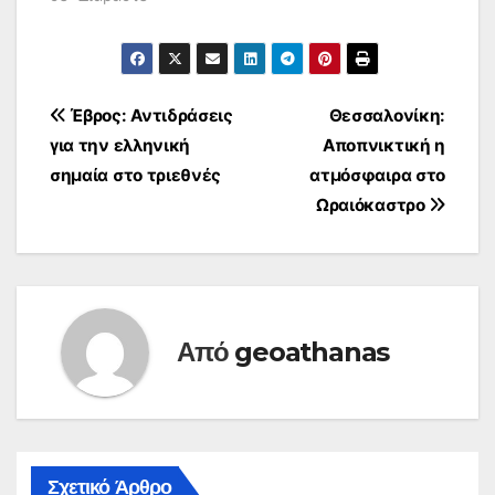
Πλοήγηση
Έβρος: Αντιδράσεις
Θεσσαλονίκη:
για την ελληνική
Αποπνικτική η
άρθρων
σημαία στο τριεθνές
ατμόσφαιρα στο
Ωραιόκαστρο
Από
geoathanas
Σχετικό Άρθρο