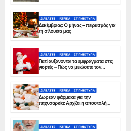
θανάτου
ΔΙΑΒΆΣΤΕ
ΙΑΤΡΙΚΆ
ΣΤΙΓΜΙΌΤΥΠΑ
Δεκέμβριος: Ο μήνας – πειρασμός για
τη σιλουέτα μας
ΔΙΑΒΆΣΤΕ
ΙΑΤΡΙΚΆ
ΣΤΙΓΜΙΌΤΥΠΑ
Γιατί αυξάνονται τα εμφράγματα στις
γιορτές – Πώς να μειώσετε τον
κίνδυνο, σύμφωνα με καρδιολόγο
ΔΙΑΒΆΣΤΕ
ΙΑΤΡΙΚΆ
ΣΤΙΓΜΙΌΤΥΠΑ
Δωρεάν φάρμακα για την
παχυσαρκία: Αρχίζει η αποστολή
sms για τους δικαιούχους – Οι
προϋποθέσεις ένταξης στο
πρόγραμμα
ΔΙΑΒΆΣΤΕ
ΙΑΤΡΙΚΆ
ΣΤΙΓΜΙΌΤΥΠΑ