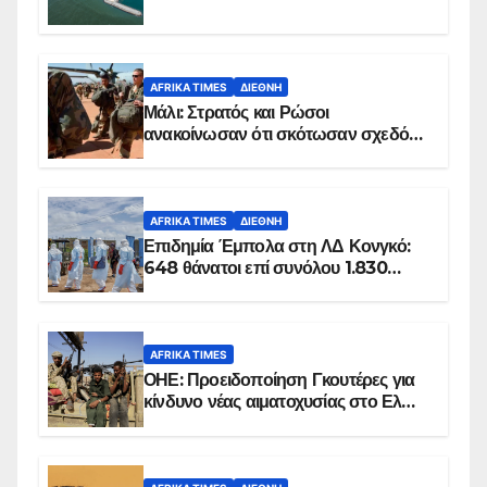
AFRIKA TIMES
ΔΙΕΘΝΉ
Μάλι: Στρατός και Ρώσοι
ανακοίνωσαν ότι σκότωσαν σχεδόν
100 τζιχαντιστές
AFRIKA TIMES
ΔΙΕΘΝΉ
Επιδημία Έμπολα στη ΛΔ Κονγκό:
648 θάνατοι επί συνόλου 1.830
επιβεβαιωμένων κρουσμάτων
AFRIKA TIMES
ΟΗΕ: Προειδοποίηση Γκουτέρες για
κίνδυνο νέας αιματοχυσίας στο Ελ
Ομπέιντ του Σουδάν