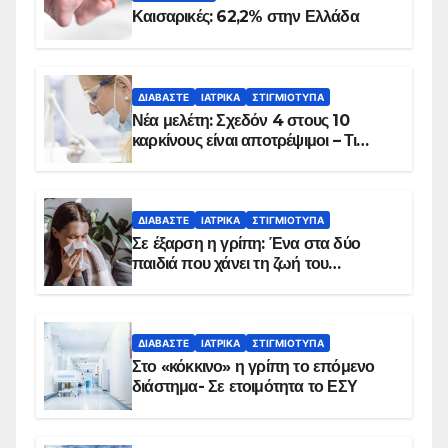
Καισαρικές: 62,2% στην Ελλάδα
ΔΙΑΒΆΣΤΕ
ΙΑΤΡΙΚΆ
ΣΤΙΓΜΙΌΤΥΠΑ
Νέα μελέτη: Σχεδόν 4 στους 10
καρκίνους είναι αποτρέψιμοι – Τι
δείχνουν τα στοιχεία
ΔΙΑΒΆΣΤΕ
ΙΑΤΡΙΚΆ
ΣΤΙΓΜΙΌΤΥΠΑ
Σε έξαρση η γρίπη: Ένα στα δύο
παιδιά που χάνει τη ζωή του
αντιμετωπίζει υποκείμενο νόσημα –
Εμβολιασμό συνιστούν οι ειδικοί
ΔΙΑΒΆΣΤΕ
ΙΑΤΡΙΚΆ
ΣΤΙΓΜΙΌΤΥΠΑ
Στο «κόκκινο» η γρίπη το επόμενο
διάστημα- Σε ετοιμότητα το ΕΣΥ