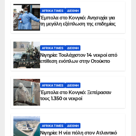
AFRIKA TIMES
ΔΙΕΘΝΉ
Έμπολα στο Κονγκό: Ανησυχία για
τη μεγάλη εξάπλωση της επιδημίας
AFRIKA TIMES
ΔΙΕΘΝΉ
Νιγηρία: Τουλάχιστον 14 νεκροί από
επίθεση ενόπλων στην Οτούκπο
AFRIKA TIMES
ΔΙΕΘΝΉ
Έμπολα στο Κονγκό: Ξεπέρασαν
τους 1.350 οι νεκροί
AFRIKA TIMES
ΔΙΕΘΝΉ
Νιγηρία: Η νέα πόλη στον Ατλαντικό