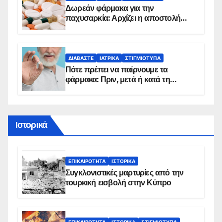
Δωρεάν φάρμακα για την
παχυσαρκία: Αρχίζει η αποστολή
sms για τους δικαιούχους – Οι
προϋποθέσεις ένταξης στο
πρόγραμμα
ΔΙΑΒΆΣΤΕ
ΙΑΤΡΙΚΆ
ΣΤΙΓΜΙΌΤΥΠΑ
Πότε πρέπει να παίρνουμε τα
φάρμακα: Πριν, μετά ή κατά τη
διάρκεια του φαγητού;
Ιστορικά
ΕΠΙΚΑΙΡΌΤΗΤΑ
ΙΣΤΟΡΙΚΆ
Συγκλονιστικές μαρτυρίες από την
τουρκική εισβολή στην Κύπρο
ΕΠΙΚΑΙΡΌΤΗΤΑ
ΙΣΤΟΡΙΚΆ
ΣΤΙΓΜΙΌΤΥΠΑ