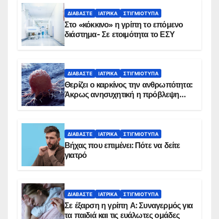
ΔΙΑΒΆΣΤΕ
ΙΑΤΡΙΚΆ
ΣΤΙΓΜΙΌΤΥΠΑ
Στο «κόκκινο» η γρίπη το επόμενο
διάστημα- Σε ετοιμότητα το ΕΣΥ
ΔΙΑΒΆΣΤΕ
ΙΑΤΡΙΚΆ
ΣΤΙΓΜΙΌΤΥΠΑ
Θερίζει ο καρκίνος την ανθρωπότητα:
Άκρως ανησυχητική η πρόβλεψη…
ΔΙΑΒΆΣΤΕ
ΙΑΤΡΙΚΆ
ΣΤΙΓΜΙΌΤΥΠΑ
Βήχας που επιμένει: Πότε να δείτε
γιατρό
ΔΙΑΒΆΣΤΕ
ΙΑΤΡΙΚΆ
ΣΤΙΓΜΙΌΤΥΠΑ
Σε έξαρση η γρίπη Α: Συναγερμός για
τα παιδιά και τις ευάλωτες ομάδες