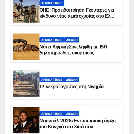
AFRIKA TIMES
ΟΗΕ: Προειδοποίηση Γκουτέρες για
κίνδυνο νέας αιματοχυσίας στο Ελ
Ομπέιντ του Σουδάν
AFRIKA TIMES
ΔΙΕΘΝΉ
Νότια Αφρική:Συνελήφθη με 150
δηλητηριώδεις σκορπιούς
AFRIKA TIMES
ΔΙΕΘΝΉ
17 νεκροί αγρότες στη Νιγηρία
AFRIKA TIMES
ΔΙΕΘΝΉ
Μουντιάλ 2026: Εντυπωσιακή άφιξη
του Κονγκό στο Χιούστον