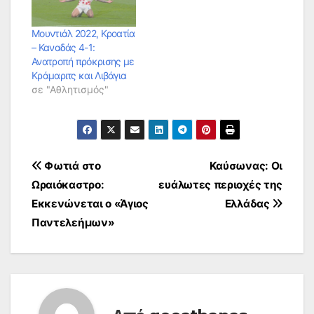
Μουντιάλ 2022, Κροατία
– Καναδάς 4-1:
Ανατροπή πρόκρισης με
Κράμαριτς και Λιβάγια
σε "Αθλητισμός"
Πλοήγηση
Φωτιά στο
Καύσωνας: Οι
Ωραιόκαστρο:
ευάλωτες περιοχές της
άρθρων
Εκκενώνεται ο «Άγιος
Ελλάδας
Παντελεήμων»