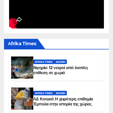
Αfrika Times
AFRIKA TIMES
ΔΙΕΘΝΉ
Νιγηρία: 12 νεκροί από ένοπλη
επίθεση σε χωριό
AFRIKA TIMES
ΔΙΕΘΝΉ
ΛΔ Κονγκό: Η χειρότερη επιδημία
Έμπολα στην ιστορία της χώρας