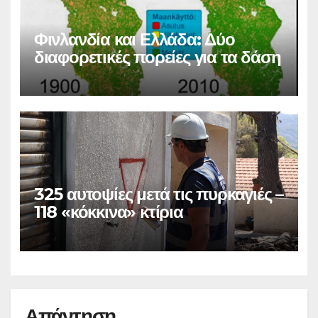
Φινλανδία και Ελλάδα: Δύο
διαφορετικές πορείες για τα δάση
325 αυτοψίες μετά τις πυρκαγιές –
118 «κόκκινα» κτίρια
Απάντηση