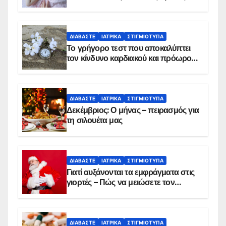
ΔΙΑΒΆΣΤΕ
ΙΑΤΡΙΚΆ
ΣΤΙΓΜΙΌΤΥΠΑ
Το γρήγορο τεστ που αποκαλύπτει
τον κίνδυνο καρδιακού και πρόωρου
θανάτου
ΔΙΑΒΆΣΤΕ
ΙΑΤΡΙΚΆ
ΣΤΙΓΜΙΌΤΥΠΑ
Δεκέμβριος: Ο μήνας – πειρασμός για
τη σιλουέτα μας
ΔΙΑΒΆΣΤΕ
ΙΑΤΡΙΚΆ
ΣΤΙΓΜΙΌΤΥΠΑ
Γιατί αυξάνονται τα εμφράγματα στις
γιορτές – Πώς να μειώσετε τον
κίνδυνο, σύμφωνα με καρδιολόγο
ΔΙΑΒΆΣΤΕ
ΙΑΤΡΙΚΆ
ΣΤΙΓΜΙΌΤΥΠΑ