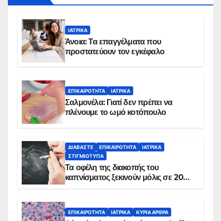
ΙΑΤΡΙΚΆ
Άνοια: Τα επαγγέλματα που
προστατεύουν τον εγκέφαλο
ΕΠΙΚΑΙΡΌΤΗΤΑ
ΙΑΤΡΙΚΆ
Σαλμονέλα: Γιατί δεν πρέπει να
πλένουμε το ωμό κοτόπουλο
ΔΙΑΒΆΣΤΕ
ΕΠΙΚΑΙΡΌΤΗΤΑ
ΙΑΤΡΙΚΆ
ΣΤΙΓΜΙΌΤΥΠΑ
Τα οφέλη της διακοπής του
καπνίσματος ξεκινούν μόλις σε 20
λεπτά
ΕΠΙΚΑΙΡΌΤΗΤΑ
ΙΑΤΡΙΚΆ
ΚΥΡΙΑ ΑΡΘΡΑ