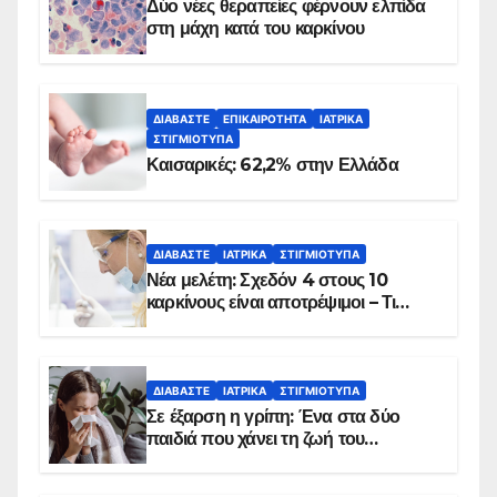
Δύο νέες θεραπείες φέρνουν ελπίδα
στη μάχη κατά του καρκίνου
ΔΙΑΒΆΣΤΕ
ΕΠΙΚΑΙΡΌΤΗΤΑ
ΙΑΤΡΙΚΆ
ΣΤΙΓΜΙΌΤΥΠΑ
Καισαρικές: 62,2% στην Ελλάδα
ΔΙΑΒΆΣΤΕ
ΙΑΤΡΙΚΆ
ΣΤΙΓΜΙΌΤΥΠΑ
Νέα μελέτη: Σχεδόν 4 στους 10
καρκίνους είναι αποτρέψιμοι – Τι
δείχνουν τα στοιχεία
ΔΙΑΒΆΣΤΕ
ΙΑΤΡΙΚΆ
ΣΤΙΓΜΙΌΤΥΠΑ
Σε έξαρση η γρίπη: Ένα στα δύο
παιδιά που χάνει τη ζωή του
αντιμετωπίζει υποκείμενο νόσημα –
Εμβολιασμό συνιστούν οι ειδικοί