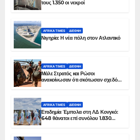
τους 1.350 οι νεκροί
AFRIKA TIMES
ΔΙΕΘΝΉ
Νιγηρία: Η νέα πόλη στον Ατλαντικό
AFRIKA TIMES
ΔΙΕΘΝΉ
Μάλι: Στρατός και Ρώσοι
ανακοίνωσαν ότι σκότωσαν σχεδόν
100 τζιχαντιστές
AFRIKA TIMES
ΔΙΕΘΝΉ
Επιδημία Έμπολα στη ΛΔ Κονγκό:
648 θάνατοι επί συνόλου 1.830
επιβεβαιωμένων κρουσμάτων