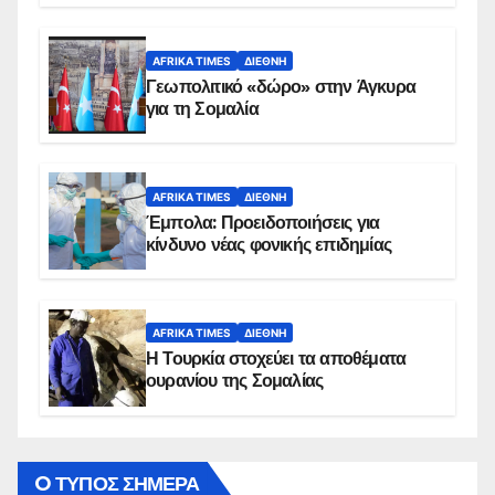
AFRIKA TIMES
ΔΙΕΘΝΉ
Γεωπολιτικό «δώρο» στην Άγκυρα
για τη Σομαλία
AFRIKA TIMES
ΔΙΕΘΝΉ
Έμπολα: Προειδοποιήσεις για
κίνδυνο νέας φονικής επιδημίας
AFRIKA TIMES
ΔΙΕΘΝΉ
Η Τουρκία στοχεύει τα αποθέματα
ουρανίου της Σομαλίας
O ΤΥΠΟΣ ΣΗΜΕΡΑ