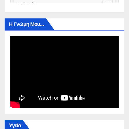
Η Γνώμη Μου…
Yγεία