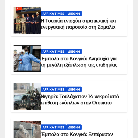
AFRIKA TIMES
ΔΙΕΘΝΉ
Η Τουρκία ενισχύει στρατιωτική και
ενεργειακή παρουσία στη Σομαλία
AFRIKA TIMES
ΔΙΕΘΝΉ
Έμπολα στο Κονγκό: Ανησυχία για
τη μεγάλη εξάπλωση της επιδημίας
AFRIKA TIMES
ΔΙΕΘΝΉ
Νιγηρία: Τουλάχιστον 14 νεκροί από
επίθεση ενόπλων στην Οτούκπο
AFRIKA TIMES
ΔΙΕΘΝΉ
Έμπολα στο Κονγκό: Ξεπέρασαν