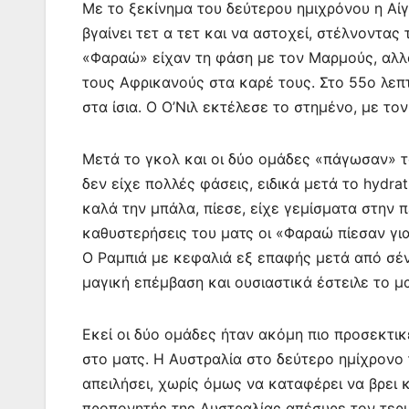
Με το ξεκίνημα του δεύτερου ημιχρόνου η Αί
βγαίνει τετ α τετ και να αστοχεί, στέλνοντας
«Φαραώ» είχαν τη φάση με τον Μαρμούς, αλλά 
τους Αφρικανούς στα καρέ τους. Στο 55ο λεπ
στα ίσια. Ο Ο’Νιλ εκτέλεσε το στημένο, με τον
Μετά το γκολ και οι δύο ομάδες «πάγωσαν» 
δεν είχε πολλές φάσεις, ειδικά μετά το hydr
καλά την μπάλα, πίεσε, είχε γεμίσματα στην π
καθυστερήσεις του ματς οι «Φαραώ πίεσαν για
Ο Ραμπιά με κεφαλιά εξ επαφής μετά από σέν
μαγική επέμβαση και ουσιαστικά έστειλε το μ
Εκεί οι δύο ομάδες ήταν ακόμη πιο προσεκτικ
στο ματς. Η Αυστραλία στο δεύτερο ημίχρονο
απειλήσει, χωρίς όμως να καταφέρει να βρει κ
προπονητής της Αυστραλίας απέσυρε τον τερμ