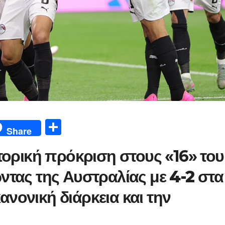
Μ
Share
οι
τορική πρόκριση στους «16» του
ρ
α
ντας της Αυστραλίας με
4-2 στα
σ
ανονική διάρκεια και την
τε
ίτ