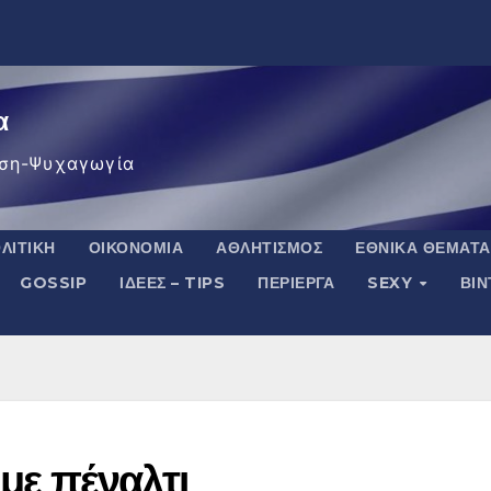
α
ση-Ψυχαγωγία
ΛΙΤΙΚΉ
ΟΙΚΟΝΟΜΊΑ
ΑΘΛΗΤΙΣΜΌΣ
ΕΘΝΙΚΆ ΘΈΜΑΤΑ
GOSSIP
ΙΔΈΕΣ – TIPS
ΠΕΡΊΕΡΓΑ
SEXY
ΒΙ
με πέναλτι