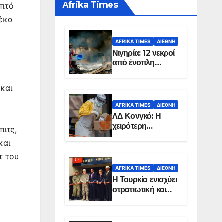
Αfrika Times
επτό
Δέκα
AFRIKA TIMES
ΔΙΕΘΝΉ
Νιγηρία: 12 νεκροί
από ένοπλη
επίθεση σε χωριό
και
AFRIKA TIMES
ΔΙΕΘΝΉ
ΛΔ Κονγκό: Η
χειρότερη
πιτς,
επιδημία Έμπολα
και
στην ιστορία της
χώρας
τ του
AFRIKA TIMES
ΔΙΕΘΝΉ
Η Τουρκία ενισχύει
στρατιωτική και
ενεργειακή
παρουσία στη
Σομαλία