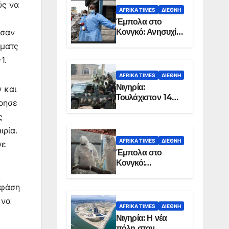
ύς να
AFRIKA TIMES
ΔΙΕΘΝΉ
Έμπολα στο
Κονγκό: Ανησυχία
ισαν
για τη μεγάλη
 ματς
εξάπλωση της
1.
επιδημίας
AFRIKA TIMES
ΔΙΕΘΝΉ
Νιγηρία:
 και
Τουλάχιστον 14
όρησε
νεκροί από
ς
επίθεση ενόπλων
στην Οτούκπο
ιρία.
AFRIKA TIMES
ΔΙΕΘΝΉ
νε
Έμπολα στο
Κονγκό:
Ξεπέρασαν τους
1.350 οι νεκροί
 φάση
 να
AFRIKA TIMES
ΔΙΕΘΝΉ
Νιγηρία: Η νέα
πόλη στον