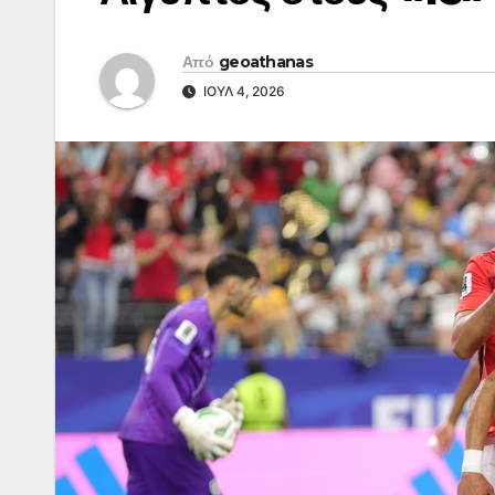
Από
geoathanas
ΙΟΎΛ 4, 2026