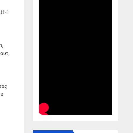
(1-1
ι,
ουτ,
τος
ου