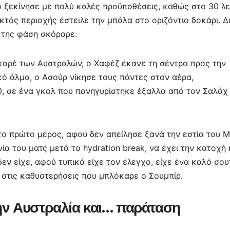
το ξεκίνησε με πολύ καλές προϋποθέσεις, καθώς στο 30 λ
κτός περιοχής έστειλε την μπάλα στο οριζόντιο δοκάρι. 
 της φάση σκόραρε.
 καρέ των Αυστραλών, ο Χαφέζ έκανε τη σέντρα προς την
ικό άλμα, ο Ασούρ νίκησε τους πάντες στον αέρα,
0, σε ένα γκολ που πανηγυρίστηκε έξαλλα από τον Σαλάχ 
ο πρώτο μέρος, αφού δεν απείλησε ξανά την εστία του Μ
ία του ματς μετά το hydration break, να έχει την κατοχή 
δεν είχε, αφού τυπικά είχε τον έλεγχο, είχε ένα καλό σου
 στις καθυστερήσεις που μπλόκαρε ο Σουμπίρ.
την Αυστραλία και… παράταση