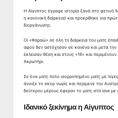
k
er
Η Αίγυπτος έγραψε ιστορία ξανά στο φετινό Μ
η κανονική διάρκεια) και προκρίθηκε για πρ
διοργάνωσης.
Οι «Φαραώ» σε όλη τη διάρκεια του ματς έπαιξ
αφού δεν αστόχησαν σε κανένα και μετά την 
έκλεισαν θέση και στους «16» και περιμένουν
Ακρωτήρι.
Σε ένα ματς πολύ ισορροπημένο ματς με λίγες
άνοιξε το σκορ νωρίς και περίμενε την Αυστ
δεύτερου μέρους έφεραν το ματς στα ίσια με 
Ιδανικό ξεκίνημα η Αίγυπτος