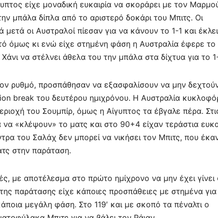
γυπτος είχε μοναδική ευκαιρία να σκοράρει με τον Μαρμο
 την μπάλα δίπλα από το αριστερό δοκάρι του Μπιτς. Οι
μετά οι Αυστραλοί πίεσαν για να κάνουν το 1-1 και έκλε
τό όμως κι ενώ είχε στημένη φάση η Αυστραλία έφερε το
 Χάνι να στέλνει άθελα του την μπάλα στα δίχτυα για το 1-
τον ρυθμό, προσπάθησαν να εξασφαλίσουν να μην δεχτούν
ation break του δευτέρου ημιχρόνου. Η Αυστραλία κυκλοφ
εριοχή του Σουμπίρ, όμως η Αίγυπτος τα έβγαλε πέρα. Στι
 να «κλέψουν» το ματς και στο 90+4 είχαν τεράστια ευκα
τρα του Σαλάχ δεν μπορεί να νικήσει τον Μπιτς, που έκα
ατς στην παράταση.
ές, με αποτέλεσμα στο πρώτο ημίχρονο να μην έχει γίνει
 της παράτασης είχε κάποιες προσπάθειες με στημένα για
άποια μεγάλη φάση. Στο 119′ και με σκοπό τα πέναλτι ο
ατοφύλακα Μπιτς για να βάλει τον Ράιαν.