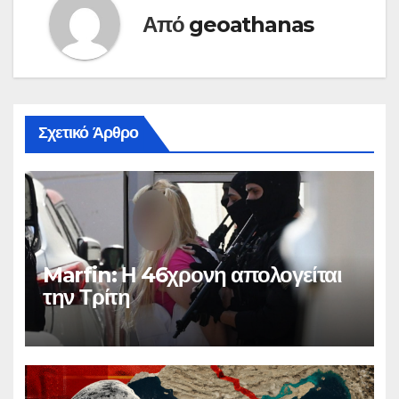
Από
geoathanas
Σχετικό Άρθρο
Marfin: Η 46χρονη απολογείται
την Τρίτη