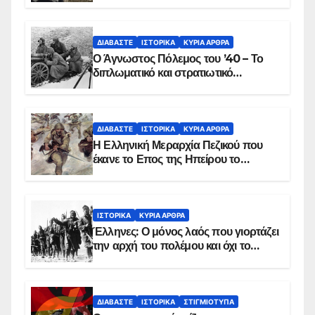
ΔΙΑΒΆΣΤΕ
ΙΣΤΟΡΙΚΆ
ΚΥΡΙΑ ΑΡΘΡΑ
Ο Άγνωστος Πόλεμος του ’40 – Το
διπλωματικό και στρατιωτικό
παρασκήνιο
ΔΙΑΒΆΣΤΕ
ΙΣΤΟΡΙΚΆ
ΚΥΡΙΑ ΑΡΘΡΑ
Η Ελληνική Μεραρχία Πεζικού που
έκανε το Επος της Ηπείρου το
χειμώνα του 1940
ΙΣΤΟΡΙΚΆ
ΚΥΡΙΑ ΑΡΘΡΑ
Έλληνες: Ο μόνος λαός που γιορτάζει
την αρχή του πολέμου και όχι το
τέλος του
ΔΙΑΒΆΣΤΕ
ΙΣΤΟΡΙΚΆ
ΣΤΙΓΜΙΌΤΥΠΑ