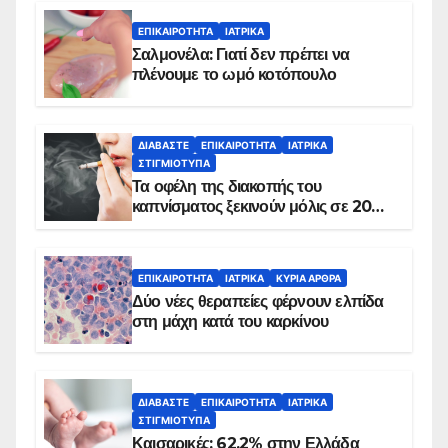
ΕΠΙΚΑΙΡΌΤΗΤΑ
ΙΑΤΡΙΚΆ
Σαλμονέλα: Γιατί δεν πρέπει να
πλένουμε το ωμό κοτόπουλο
ΔΙΑΒΆΣΤΕ
ΕΠΙΚΑΙΡΌΤΗΤΑ
ΙΑΤΡΙΚΆ
ΣΤΙΓΜΙΌΤΥΠΑ
Τα οφέλη της διακοπής του
καπνίσματος ξεκινούν μόλις σε 20
λεπτά
ΕΠΙΚΑΙΡΌΤΗΤΑ
ΙΑΤΡΙΚΆ
ΚΥΡΙΑ ΑΡΘΡΑ
Δύο νέες θεραπείες φέρνουν ελπίδα
στη μάχη κατά του καρκίνου
ΔΙΑΒΆΣΤΕ
ΕΠΙΚΑΙΡΌΤΗΤΑ
ΙΑΤΡΙΚΆ
ΣΤΙΓΜΙΌΤΥΠΑ
Καισαρικές: 62,2% στην Ελλάδα