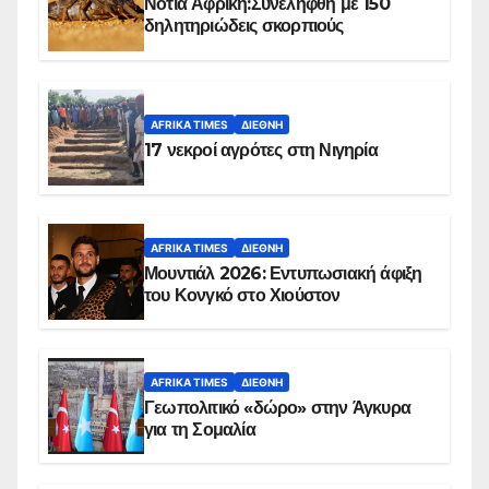
Νότια Αφρική:Συνελήφθη με 150
δηλητηριώδεις σκορπιούς
AFRIKA TIMES
ΔΙΕΘΝΉ
17 νεκροί αγρότες στη Νιγηρία
AFRIKA TIMES
ΔΙΕΘΝΉ
Μουντιάλ 2026: Εντυπωσιακή άφιξη
του Κονγκό στο Χιούστον
AFRIKA TIMES
ΔΙΕΘΝΉ
Γεωπολιτικό «δώρο» στην Άγκυρα
για τη Σομαλία