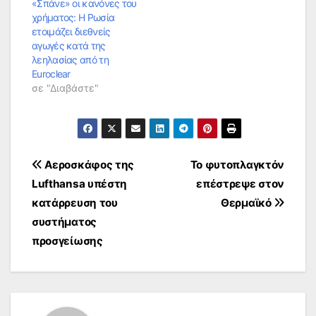
«Σπάνε» οι κανόνες του
χρήματος: Η Ρωσία
ετοιμάζει διεθνείς
αγωγές κατά της
λεηλασίας από τη
Euroclear
σε "Διαβάστε"
Πλοήγηση
Αεροσκάφος της
Το φυτοπλαγκτόν
Lufthansa υπέστη
επέστρεψε στον
άρθρων
κατάρρευση του
Θερμαϊκό
συστήματος
προσγείωσης