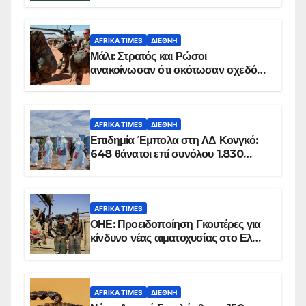
AFRIKA TIMES
ΔΙΕΘΝΉ
Μάλι: Στρατός και Ρώσοι
ανακοίνωσαν ότι σκότωσαν σχεδόν
100 τζιχαντιστές
AFRIKA TIMES
ΔΙΕΘΝΉ
Επιδημία Έμπολα στη ΛΔ Κονγκό:
648 θάνατοι επί συνόλου 1.830
επιβεβαιωμένων κρουσμάτων
AFRIKA TIMES
ΟΗΕ: Προειδοποίηση Γκουτέρες για
κίνδυνο νέας αιματοχυσίας στο Ελ
Ομπέιντ του Σουδάν
AFRIKA TIMES
ΔΙΕΘΝΉ