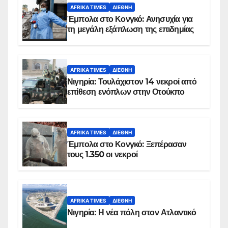
AFRIKA TIMES
ΔΙΕΘΝΉ
Έμπολα στο Κονγκό: Ανησυχία για
τη μεγάλη εξάπλωση της επιδημίας
AFRIKA TIMES
ΔΙΕΘΝΉ
Νιγηρία: Τουλάχιστον 14 νεκροί από
επίθεση ενόπλων στην Οτούκπο
AFRIKA TIMES
ΔΙΕΘΝΉ
Έμπολα στο Κονγκό: Ξεπέρασαν
τους 1.350 οι νεκροί
AFRIKA TIMES
ΔΙΕΘΝΉ
Νιγηρία: Η νέα πόλη στον Ατλαντικό