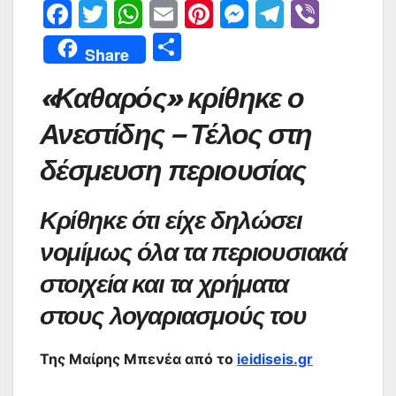
F
T
W
E
Pi
M
T
Vi
a
w
h
m
nt
e
el
b
Μ
Share
c
itt
at
ai
er
s
e
er
οι
«Καθαρός» κρίθηκε ο
e
er
s
l
e
s
gr
ρ
b
A
st
e
a
α
Ανεστίδης – Τέλος στη
o
p
n
m
σ
δέσμευση περιουσίας
o
p
g
τε
k
er
ίτ
Κρίθηκε ότι είχε δηλώσει
ε
νομίμως όλα τα περιουσιακά
στοιχεία και τα χρήματα
στους λογαριασμούς του
Της Μαίρης Μπενέα από το
ieidiseis.gr