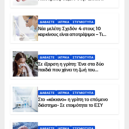
ΔΙΑΒΆΣΤΕ
ΙΑΤΡΙΚΆ
ΣΤΙΓΜΙΌΤΥΠΑ
Νέα μελέτη: Σχεδόν 4 στους 10
καρκίνους είναι αποτρέψιμοι – Τι
δείχνουν τα στοιχεία
ΔΙΑΒΆΣΤΕ
ΙΑΤΡΙΚΆ
ΣΤΙΓΜΙΌΤΥΠΑ
Σε έξαρση η γρίπη: Ένα στα δύο
παιδιά που χάνει τη ζωή του
αντιμετωπίζει υποκείμενο νόσημα –
Εμβολιασμό συνιστούν οι ειδικοί
ΔΙΑΒΆΣΤΕ
ΙΑΤΡΙΚΆ
ΣΤΙΓΜΙΌΤΥΠΑ
Στο «κόκκινο» η γρίπη το επόμενο
διάστημα- Σε ετοιμότητα το ΕΣΥ
ΔΙΑΒΆΣΤΕ
ΙΑΤΡΙΚΆ
ΣΤΙΓΜΙΌΤΥΠΑ