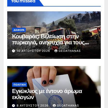
You missed
ΔΙΆΦΟΡΑ
Κουβαράς: Βελτίωση στην
πυρκαγιά, ανησυχία για τους
ανέμους
10 ΑΥΓΟΎΣΤΟΥ 2026
GEOATHANAS
ΠΟΛΙΤΙΚΉ
Εγκύκλιος με έντονο άρωμα
εκλογών
8 ΑΥΓΟΎΣΤΟΥ 2026
GEOATHANAS