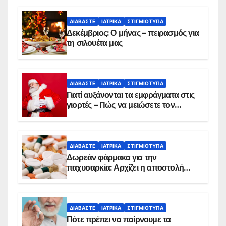
ΔΙΑΒΆΣΤΕ
ΙΑΤΡΙΚΆ
ΣΤΙΓΜΙΌΤΥΠΑ
Δεκέμβριος: Ο μήνας – πειρασμός για
τη σιλουέτα μας
ΔΙΑΒΆΣΤΕ
ΙΑΤΡΙΚΆ
ΣΤΙΓΜΙΌΤΥΠΑ
Γιατί αυξάνονται τα εμφράγματα στις
γιορτές – Πώς να μειώσετε τον
κίνδυνο, σύμφωνα με καρδιολόγο
ΔΙΑΒΆΣΤΕ
ΙΑΤΡΙΚΆ
ΣΤΙΓΜΙΌΤΥΠΑ
Δωρεάν φάρμακα για την
παχυσαρκία: Αρχίζει η αποστολή
sms για τους δικαιούχους – Οι
προϋποθέσεις ένταξης στο
πρόγραμμα
ΔΙΑΒΆΣΤΕ
ΙΑΤΡΙΚΆ
ΣΤΙΓΜΙΌΤΥΠΑ
Πότε πρέπει να παίρνουμε τα