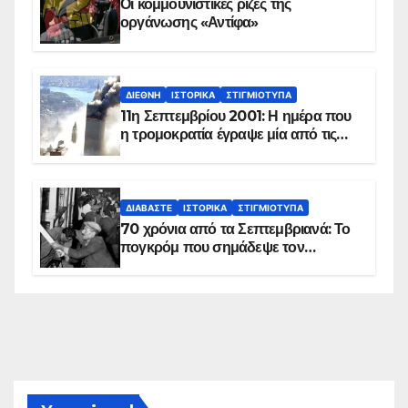
Οι κομμουνιστικές ρίζες της
οργάνωσης «Αντίφα»
ΔΙΕΘΝΉ
ΙΣΤΟΡΙΚΆ
ΣΤΙΓΜΙΌΤΥΠΑ
11η Σεπτεμβρίου 2001: Η ημέρα που
η τρομοκρατία έγραψε μία από τις
πιο μαύρες σελίδες στην ιστορία του
πλανήτη
ΔΙΑΒΆΣΤΕ
ΙΣΤΟΡΙΚΆ
ΣΤΙΓΜΙΌΤΥΠΑ
70 χρόνια από τα Σεπτεμβριανά: Το
πογκρόμ που σημάδεψε τον
ελληνισμό της Κωνσταντινούπολης