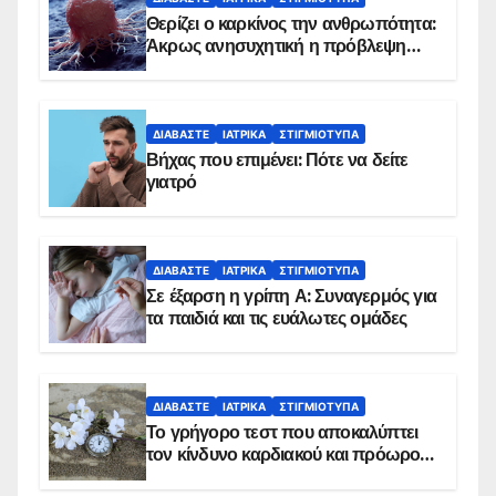
Θερίζει ο καρκίνος την ανθρωπότητα:
Άκρως ανησυχητική η πρόβλεψη…
ΔΙΑΒΆΣΤΕ
ΙΑΤΡΙΚΆ
ΣΤΙΓΜΙΌΤΥΠΑ
Βήχας που επιμένει: Πότε να δείτε
γιατρό
ΔΙΑΒΆΣΤΕ
ΙΑΤΡΙΚΆ
ΣΤΙΓΜΙΌΤΥΠΑ
Σε έξαρση η γρίπη Α: Συναγερμός για
τα παιδιά και τις ευάλωτες ομάδες
ΔΙΑΒΆΣΤΕ
ΙΑΤΡΙΚΆ
ΣΤΙΓΜΙΌΤΥΠΑ
Το γρήγορο τεστ που αποκαλύπτει
τον κίνδυνο καρδιακού και πρόωρου
θανάτου