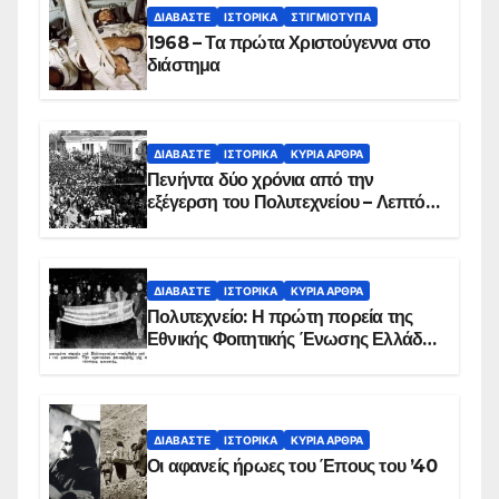
ΔΙΑΒΆΣΤΕ
ΙΣΤΟΡΙΚΆ
ΣΤΙΓΜΙΌΤΥΠΑ
1968 – Τα πρώτα Χριστούγεννα στο
διάστημα
ΔΙΑΒΆΣΤΕ
ΙΣΤΟΡΙΚΆ
ΚΥΡΙΑ ΑΡΘΡΑ
Πενήντα δύο χρόνια από την
εξέγερση του Πολυτεχνείου – Λεπτό
προς λεπτό η εισβολή – ΦΩΤΟ και
ΒΙΝΤΕΟ
ΔΙΑΒΆΣΤΕ
ΙΣΤΟΡΙΚΆ
ΚΥΡΙΑ ΑΡΘΡΑ
Πολυτεχνείο: Η πρώτη πορεία της
Εθνικής Φοιτητικής Ένωσης Ελλάδος
στις 17 Νοεμβρίου 1975 με την
αιματοβαμμένη σημαία
ΔΙΑΒΆΣΤΕ
ΙΣΤΟΡΙΚΆ
ΚΥΡΙΑ ΑΡΘΡΑ
Οι αφανείς ήρωες του Έπους του ’40