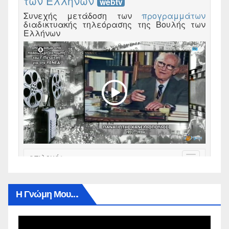
Η Γνώμη Μου…