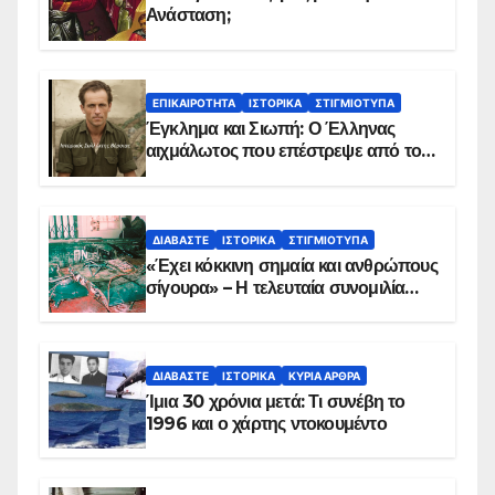
Ανάσταση;
ΕΠΙΚΑΙΡΌΤΗΤΑ
ΙΣΤΟΡΙΚΆ
ΣΤΙΓΜΙΌΤΥΠΑ
Έγκλημα και Σιωπή: Ο Έλληνας
αιχμάλωτος που επέστρεψε από το
Παραπέτασμα
ΔΙΑΒΆΣΤΕ
ΙΣΤΟΡΙΚΆ
ΣΤΙΓΜΙΌΤΥΠΑ
«Έχει κόκκινη σημαία και ανθρώπους
σίγουρα» – Η τελευταία συνομιλία
των ηρώων στα Ίμια, πριν τη
συντριβή του ελικοπτέρου
ΔΙΑΒΆΣΤΕ
ΙΣΤΟΡΙΚΆ
ΚΥΡΙΑ ΑΡΘΡΑ
Ίμια 30 χρόνια μετά: Τι συνέβη το
1996 και ο χάρτης ντοκουμέντο