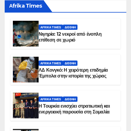
Αfrika Times
AFRIKA TIMES
ΔΙΕΘΝΉ
Νιγηρία: 12 νεκροί από ένοπλη
επίθεση σε χωριό
AFRIKA TIMES
ΔΙΕΘΝΉ
ΛΔ Κονγκό: Η χειρότερη επιδημία
Έμπολα στην ιστορία της χώρας
AFRIKA TIMES
ΔΙΕΘΝΉ
Η Τουρκία ενισχύει στρατιωτική και
ενεργειακή παρουσία στη Σομαλία