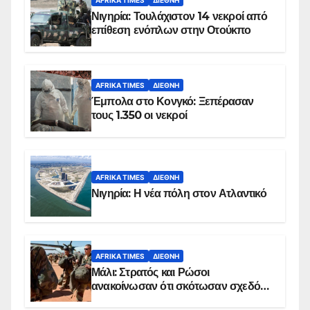
AFRIKA TIMES
ΔΙΕΘΝΉ
Νιγηρία: Τουλάχιστον 14 νεκροί από
επίθεση ενόπλων στην Οτούκπο
AFRIKA TIMES
ΔΙΕΘΝΉ
Έμπολα στο Κονγκό: Ξεπέρασαν
τους 1.350 οι νεκροί
AFRIKA TIMES
ΔΙΕΘΝΉ
Νιγηρία: Η νέα πόλη στον Ατλαντικό
AFRIKA TIMES
ΔΙΕΘΝΉ
Μάλι: Στρατός και Ρώσοι
ανακοίνωσαν ότι σκότωσαν σχεδόν
100 τζιχαντιστές