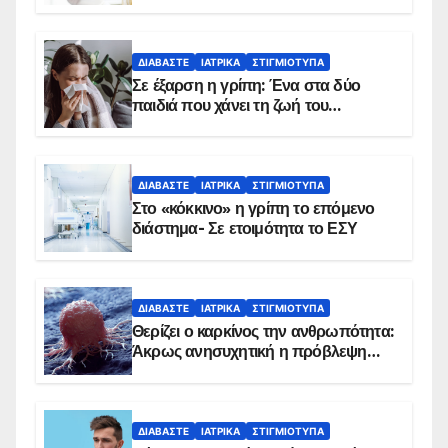
δείχνουν τα στοιχεία
ΔΙΑΒΆΣΤΕ
ΙΑΤΡΙΚΆ
ΣΤΙΓΜΙΌΤΥΠΑ
Σε έξαρση η γρίπη: Ένα στα δύο
παιδιά που χάνει τη ζωή του
αντιμετωπίζει υποκείμενο νόσημα –
Εμβολιασμό συνιστούν οι ειδικοί
ΔΙΑΒΆΣΤΕ
ΙΑΤΡΙΚΆ
ΣΤΙΓΜΙΌΤΥΠΑ
Στο «κόκκινο» η γρίπη το επόμενο
διάστημα- Σε ετοιμότητα το ΕΣΥ
ΔΙΑΒΆΣΤΕ
ΙΑΤΡΙΚΆ
ΣΤΙΓΜΙΌΤΥΠΑ
Θερίζει ο καρκίνος την ανθρωπότητα:
Άκρως ανησυχητική η πρόβλεψη…
ΔΙΑΒΆΣΤΕ
ΙΑΤΡΙΚΆ
ΣΤΙΓΜΙΌΤΥΠΑ