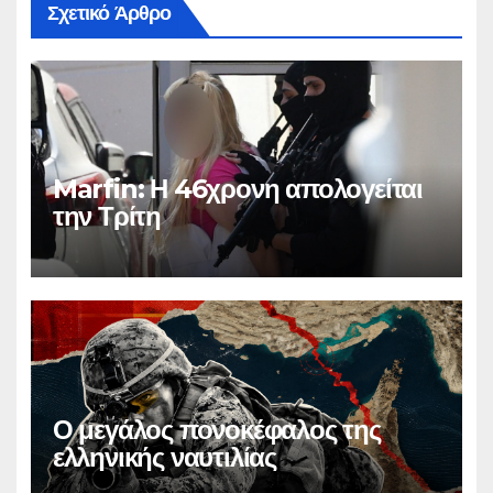
Σχετικό Άρθρο
Marfin: Η 46χρονη απολογείται
την Τρίτη
Ο μεγάλος πονοκέφαλος της
ελληνικής ναυτιλίας