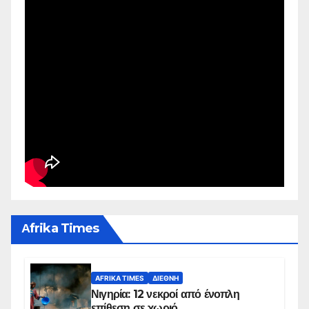
Αfrika Times
AFRIKA TIMES
ΔΙΕΘΝΉ
Νιγηρία: 12 νεκροί από ένοπλη
επίθεση σε χωριό