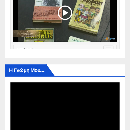
Η Γνώμη Μου…