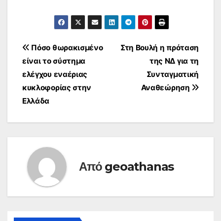
πραγματοποιείται το
1ο Πανελλήνιο
Θεματικό Συνέδριο
του Ελληνικού
Διαδημοτικού Δικτύου
Πλοήγηση
Πόσο θωρακισμένο
Στη Βουλή η πρόταση
Υγιών Πόλεων, στην
είναι το σύστημα
της ΝΔ για τη
Ηγουμενίτσα. Το
άρθρων
συνέδριο
ελέγχου εναέριας
Συνταγματική
συνδιοργάνωσαν η
κυκλοφορίας στην
Αναθεώρηση
Κεντρική Δομή των
Ελλάδα
ΚΕΠ Υγείας, το Δίκτυο
και ο Δήμος
Ηγουμενίτσας, υπό
την Αιγίδα του
Υπουργείου
Εσωτερικών και
Διοικητικής
Από
geoathanas
Ανασυγκρότησης,
της…