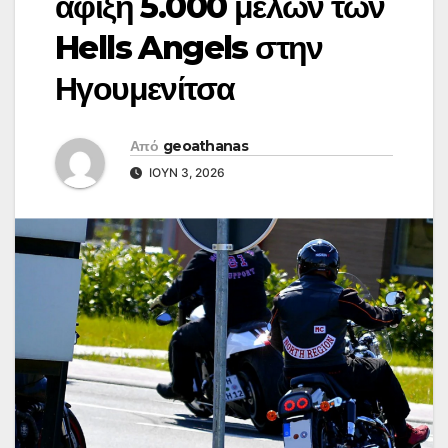
άφιξη 5.000 μελών των
Hells Angels στην
Ηγουμενίτσα
Από
geoathanas
ΙΟΎΝ 3, 2026