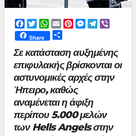
F
T
W
E
Pi
M
T
Vi
a
w
h
m
nt
e
el
b
Μ
Share
c
itt
at
ai
er
s
e
er
οι
Σε κατάσταση αυξημένης
e
er
s
l
e
s
gr
ρ
b
A
st
e
a
α
επιφυλακής βρίσκονται οι
o
p
n
m
σ
αστυνομικές αρχές στην
o
p
g
τε
Ήπειρο, καθώς
k
er
ίτ
αναμένεται η άφιξη
ε
περίπου 5.000 μελών
των Hells Angels στην