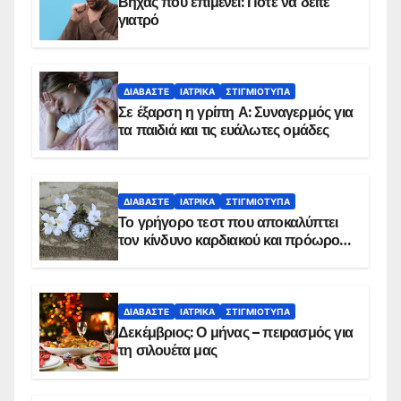
Βήχας που επιμένει: Πότε να δείτε
γιατρό
ΔΙΑΒΆΣΤΕ
ΙΑΤΡΙΚΆ
ΣΤΙΓΜΙΌΤΥΠΑ
Σε έξαρση η γρίπη Α: Συναγερμός για
τα παιδιά και τις ευάλωτες ομάδες
ΔΙΑΒΆΣΤΕ
ΙΑΤΡΙΚΆ
ΣΤΙΓΜΙΌΤΥΠΑ
Το γρήγορο τεστ που αποκαλύπτει
τον κίνδυνο καρδιακού και πρόωρου
θανάτου
ΔΙΑΒΆΣΤΕ
ΙΑΤΡΙΚΆ
ΣΤΙΓΜΙΌΤΥΠΑ
Δεκέμβριος: Ο μήνας – πειρασμός για
τη σιλουέτα μας