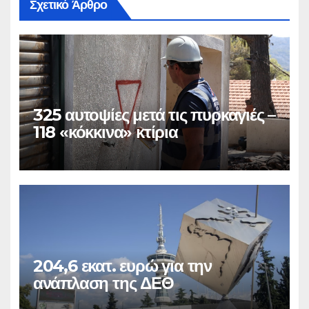
Σχετικό Άρθρο
325 αυτοψίες μετά τις πυρκαγιές –
118 «κόκκινα» κτίρια
204,6 εκατ. ευρώ για την
ανάπλαση της ΔΕΘ