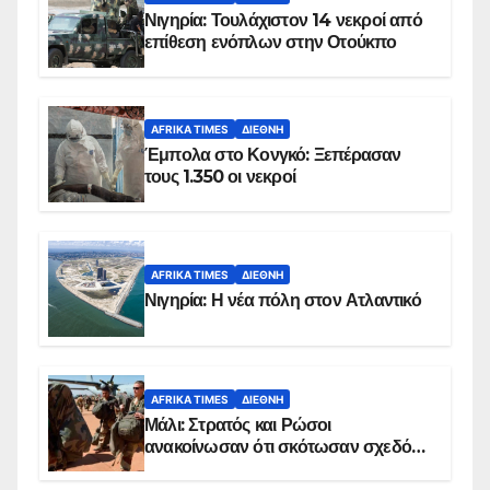
Νιγηρία: Τουλάχιστον 14 νεκροί από
επίθεση ενόπλων στην Οτούκπο
AFRIKA TIMES
ΔΙΕΘΝΉ
Έμπολα στο Κονγκό: Ξεπέρασαν
τους 1.350 οι νεκροί
AFRIKA TIMES
ΔΙΕΘΝΉ
Νιγηρία: Η νέα πόλη στον Ατλαντικό
AFRIKA TIMES
ΔΙΕΘΝΉ
Μάλι: Στρατός και Ρώσοι
ανακοίνωσαν ότι σκότωσαν σχεδόν
100 τζιχαντιστές