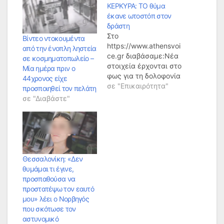
ΚΕΡΚΥΡΑ: ΤΟ θύμα
έκανε ωτοστόπ στον
δράστη
Στο
Βίντεο ντοκουμέντα
https://www.athensvoi
από την ένοπλη ληστεία
ce.gr διαβάσαμε:Νέα
σε κοσμηματοπωλείο –
στοιχεία έρχονται στο
Μία ημέρα πριν ο
φως για τη δολοφονία
44χρονος είχε
του 63χρονου, από
σε "Επικαιρότητα"
προσποιηθεί τον πελάτη
έναν 44χρονο, στην
σε "Διαβάστε"
Κέρκυρα.Σύμφωνα με
πληροφορίες ο
44χρονος
Κερκυραίος, υπό την
επήρεια μέθης
σκότωσε με
Θεσσαλονίκη: «Δεν
καραμπίνα που είχε
θυμάμαι τι έγινε,
κομμένη την κάνη
προσπαθούσα να
έναν 63χρονο
προστατέψω τον εαυτό
συγχωριανό του,
μου» λέει ο Νορβηγός
αλβανικής
που σκότωσε τον
καταγωγής. Οι ίδιες
αστυνομικό