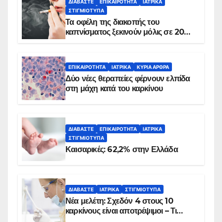
ΔΙΑΒΆΣΤΕ
ΕΠΙΚΑΙΡΌΤΗΤΑ
ΙΑΤΡΙΚΆ
ΣΤΙΓΜΙΌΤΥΠΑ
Τα οφέλη της διακοπής του
καπνίσματος ξεκινούν μόλις σε 20
λεπτά
ΕΠΙΚΑΙΡΌΤΗΤΑ
ΙΑΤΡΙΚΆ
ΚΥΡΙΑ ΑΡΘΡΑ
Δύο νέες θεραπείες φέρνουν ελπίδα
στη μάχη κατά του καρκίνου
ΔΙΑΒΆΣΤΕ
ΕΠΙΚΑΙΡΌΤΗΤΑ
ΙΑΤΡΙΚΆ
ΣΤΙΓΜΙΌΤΥΠΑ
Καισαρικές: 62,2% στην Ελλάδα
ΔΙΑΒΆΣΤΕ
ΙΑΤΡΙΚΆ
ΣΤΙΓΜΙΌΤΥΠΑ
Νέα μελέτη: Σχεδόν 4 στους 10
καρκίνους είναι αποτρέψιμοι – Τι
δείχνουν τα στοιχεία