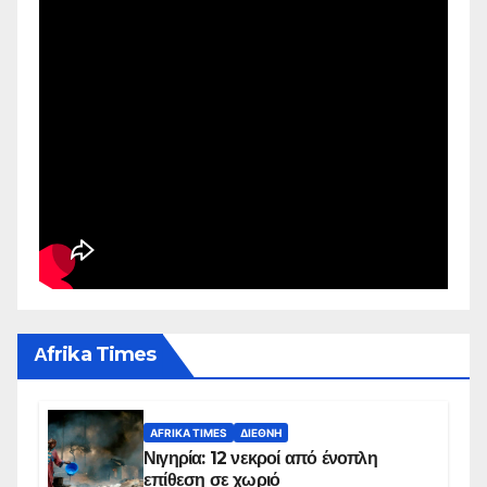
Αfrika Times
AFRIKA TIMES
ΔΙΕΘΝΉ
Νιγηρία: 12 νεκροί από ένοπλη
επίθεση σε χωριό