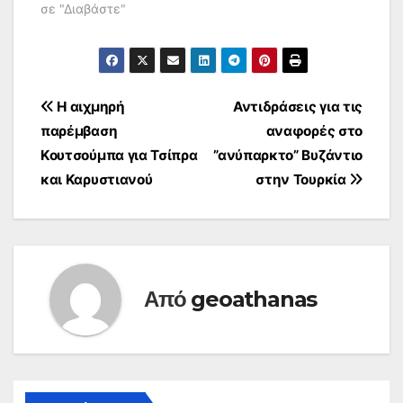
πληροφορίες λένε ότι
σε "Διαβάστε"
πριν από το έγκλημα
οι…
Πλοήγηση
Η αιχμηρή
Αντιδράσεις για τις
παρέμβαση
αναφορές στο
άρθρων
Κουτσούμπα για Τσίπρα
”ανύπαρκτο” Βυζάντιο
και Καρυστιανού
στην Τουρκία
Από
geoathanas