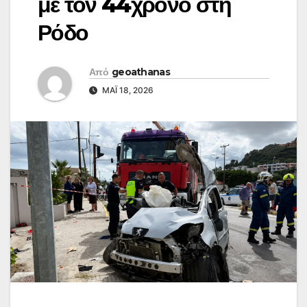
με τον 44χρονο στη
Ρόδο
Από
geoathanas
ΜΆΙ 18, 2026