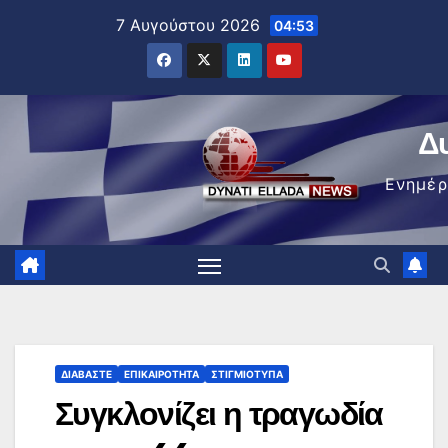
Μετάβαση
7 Αυγούστου 2026
04:53
στο
περιεχόμενο
Δ
Ενημέ
ΔΙΑΒΆΣΤΕ
ΕΠΙΚΑΙΡΌΤΗΤΑ
ΣΤΙΓΜΙΌΤΥΠΑ
Συγκλονίζει η τραγωδία