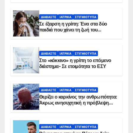
ΔΙΑΒΆΣΤΕ
ΙΑΤΡΙΚΆ
ΣΤΙΓΜΙΌΤΥΠΑ
Σε έξαρση η γρίπη: Ένα στα δύο
παιδιά που χάνει τη ζωή του
αντιμετωπίζει υποκείμενο νόσημα –
Εμβολιασμό συνιστούν οι ειδικοί
ΔΙΑΒΆΣΤΕ
ΙΑΤΡΙΚΆ
ΣΤΙΓΜΙΌΤΥΠΑ
Στο «κόκκινο» η γρίπη το επόμενο
διάστημα- Σε ετοιμότητα το ΕΣΥ
ΔΙΑΒΆΣΤΕ
ΙΑΤΡΙΚΆ
ΣΤΙΓΜΙΌΤΥΠΑ
Θερίζει ο καρκίνος την ανθρωπότητα:
Άκρως ανησυχητική η πρόβλεψη…
ΔΙΑΒΆΣΤΕ
ΙΑΤΡΙΚΆ
ΣΤΙΓΜΙΌΤΥΠΑ