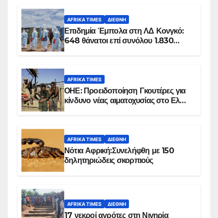
AFRIKA TIMES
ΔΙΕΘΝΉ
Επιδημία Έμπολα στη ΛΔ Κονγκό:
648 θάνατοι επί συνόλου 1.830
επιβεβαιωμένων κρουσμάτων
AFRIKA TIMES
ΟΗΕ: Προειδοποίηση Γκουτέρες για
κίνδυνο νέας αιματοχυσίας στο Ελ
Ομπέιντ του Σουδάν
AFRIKA TIMES
ΔΙΕΘΝΉ
Νότια Αφρική:Συνελήφθη με 150
δηλητηριώδεις σκορπιούς
AFRIKA TIMES
ΔΙΕΘΝΉ
17 νεκροί αγρότες στη Νιγηρία