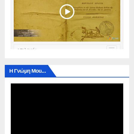
Η Γνώμη Μου…