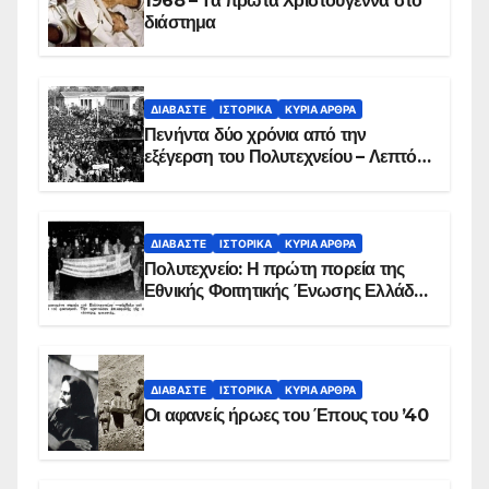
1968 – Τα πρώτα Χριστούγεννα στο
διάστημα
ΔΙΑΒΆΣΤΕ
ΙΣΤΟΡΙΚΆ
ΚΥΡΙΑ ΑΡΘΡΑ
Πενήντα δύο χρόνια από την
εξέγερση του Πολυτεχνείου – Λεπτό
προς λεπτό η εισβολή – ΦΩΤΟ και
ΒΙΝΤΕΟ
ΔΙΑΒΆΣΤΕ
ΙΣΤΟΡΙΚΆ
ΚΥΡΙΑ ΑΡΘΡΑ
Πολυτεχνείο: Η πρώτη πορεία της
Εθνικής Φοιτητικής Ένωσης Ελλάδος
στις 17 Νοεμβρίου 1975 με την
αιματοβαμμένη σημαία
ΔΙΑΒΆΣΤΕ
ΙΣΤΟΡΙΚΆ
ΚΥΡΙΑ ΑΡΘΡΑ
Οι αφανείς ήρωες του Έπους του ’40