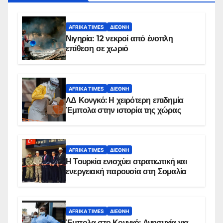
AFRIKA TIMES
ΔΙΕΘΝΉ
Νιγηρία: 12 νεκροί από ένοπλη
επίθεση σε χωριό
AFRIKA TIMES
ΔΙΕΘΝΉ
ΛΔ Κονγκό: Η χειρότερη επιδημία
Έμπολα στην ιστορία της χώρας
AFRIKA TIMES
ΔΙΕΘΝΉ
Η Τουρκία ενισχύει στρατιωτική και
ενεργειακή παρουσία στη Σομαλία
AFRIKA TIMES
ΔΙΕΘΝΉ
Έμπολα στο Κονγκό: Ανησυχία για