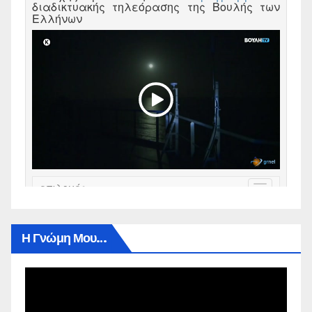
Η Γνώμη Μου…