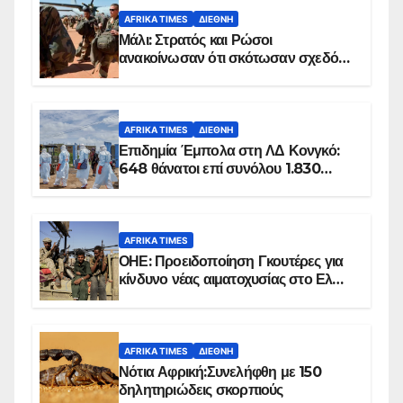
AFRIKA TIMES
ΔΙΕΘΝΉ
Μάλι: Στρατός και Ρώσοι
ανακοίνωσαν ότι σκότωσαν σχεδόν
100 τζιχαντιστές
AFRIKA TIMES
ΔΙΕΘΝΉ
Επιδημία Έμπολα στη ΛΔ Κονγκό:
648 θάνατοι επί συνόλου 1.830
επιβεβαιωμένων κρουσμάτων
AFRIKA TIMES
ΟΗΕ: Προειδοποίηση Γκουτέρες για
κίνδυνο νέας αιματοχυσίας στο Ελ
Ομπέιντ του Σουδάν
AFRIKA TIMES
ΔΙΕΘΝΉ
Νότια Αφρική:Συνελήφθη με 150
δηλητηριώδεις σκορπιούς