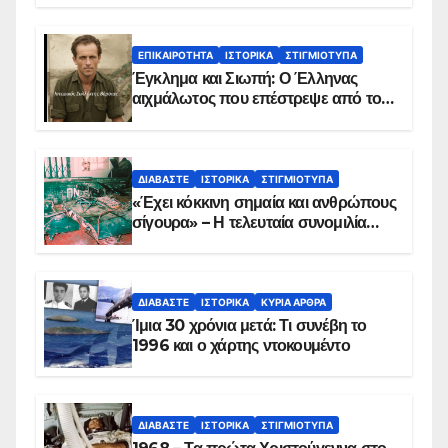
ΕΠΙΚΑΙΡΌΤΗΤΑ
ΙΣΤΟΡΙΚΆ
ΣΤΙΓΜΙΌΤΥΠΑ
Έγκλημα και Σιωπή: Ο Έλληνας
αιχμάλωτος που επέστρεψε από το
Παραπέτασμα
ΔΙΑΒΆΣΤΕ
ΙΣΤΟΡΙΚΆ
ΣΤΙΓΜΙΌΤΥΠΑ
«Έχει κόκκινη σημαία και ανθρώπους
σίγουρα» – Η τελευταία συνομιλία
των ηρώων στα Ίμια, πριν τη
συντριβή του ελικοπτέρου
ΔΙΑΒΆΣΤΕ
ΙΣΤΟΡΙΚΆ
ΚΥΡΙΑ ΑΡΘΡΑ
Ίμια 30 χρόνια μετά: Τι συνέβη το
1996 και ο χάρτης ντοκουμέντο
ΔΙΑΒΆΣΤΕ
ΙΣΤΟΡΙΚΆ
ΣΤΙΓΜΙΌΤΥΠΑ