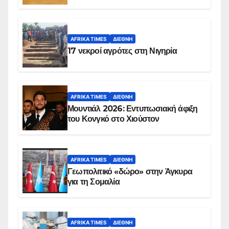
AFRIKA TIMES
ΔΙΕΘΝΉ
17 νεκροί αγρότες στη Νιγηρία
AFRIKA TIMES
ΔΙΕΘΝΉ
Μουντιάλ 2026: Εντυπωσιακή άφιξη
του Κονγκό στο Χιούστον
AFRIKA TIMES
ΔΙΕΘΝΉ
Γεωπολιτικό «δώρο» στην Άγκυρα
για τη Σομαλία
AFRIKA TIMES
ΔΙΕΘΝΉ