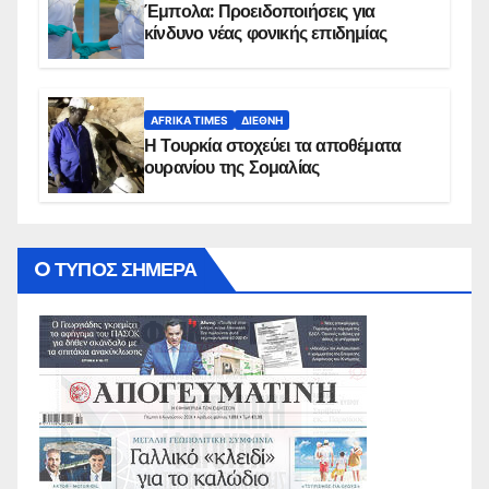
Έμπολα: Προειδοποιήσεις για
κίνδυνο νέας φονικής επιδημίας
AFRIKA TIMES
ΔΙΕΘΝΉ
Η Τουρκία στοχεύει τα αποθέματα
ουρανίου της Σομαλίας
O ΤΥΠΟΣ ΣΗΜΕΡΑ