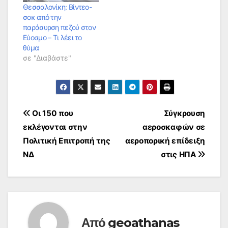
Θεσσαλονίκη: Βίντεο-
σοκ από την
παράσυρση πεζού στον
Εύοσμο – Τι λέει το
θύμα
σε "Διαβάστε"
Πλοήγηση
Οι 150 που
Σύγκρουση
εκλέγονται στην
αεροσκαφών σε
άρθρων
Πολιτική Επιτροπή της
αεροπορική επίδειξη
ΝΔ
στις ΗΠΑ
Από
geoathanas