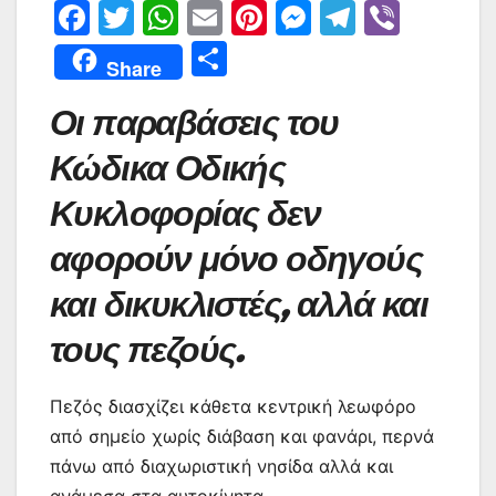
F
T
W
E
Pi
M
T
Vi
a
w
h
m
nt
e
el
b
Μ
Share
c
itt
at
ai
er
s
e
er
οι
Οι παραβάσεις του
e
er
s
l
e
s
gr
ρ
b
A
st
e
a
α
Κώδικα Οδικής
o
p
n
m
σ
Κυκλοφορίας δεν
o
p
g
τε
αφορούν μόνο οδηγούς
k
er
ίτ
και δικυκλιστές, αλλά και
ε
τους πεζούς.
Πεζός διασχίζει κάθετα κεντρική λεωφόρο
από σημείο χωρίς διάβαση και φανάρι, περνά
πάνω από διαχωριστική νησίδα αλλά και