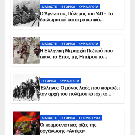
ΔΙΑΒΆΣΤΕ
ΙΣΤΟΡΙΚΆ
ΚΥΡΙΑ ΑΡΘΡΑ
Ο Άγνωστος Πόλεμος του ’40 – Το
διπλωματικό και στρατιωτικό
παρασκήνιο
ΔΙΑΒΆΣΤΕ
ΙΣΤΟΡΙΚΆ
ΚΥΡΙΑ ΑΡΘΡΑ
Η Ελληνική Μεραρχία Πεζικού που
έκανε το Επος της Ηπείρου το
χειμώνα του 1940
ΙΣΤΟΡΙΚΆ
ΚΥΡΙΑ ΑΡΘΡΑ
Έλληνες: Ο μόνος λαός που γιορτάζει
την αρχή του πολέμου και όχι το
τέλος του
ΔΙΑΒΆΣΤΕ
ΙΣΤΟΡΙΚΆ
ΣΤΙΓΜΙΌΤΥΠΑ
Οι κομμουνιστικές ρίζες της
οργάνωσης «Αντίφα»