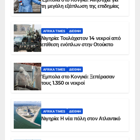
τη μεγάλη εξάπλωση της επιδημίας
AFRIKA TIMES
ΔΙΕΘΝΉ
Νιγηρία: Τουλάχιστον 14 νεκροί από
επίθεση ενόπλων στην Οτούκπο
AFRIKA TIMES
ΔΙΕΘΝΉ
Έμπολα στο Κονγκό: Ξεπέρασαν
τους 1.350 οι νεκροί
AFRIKA TIMES
ΔΙΕΘΝΉ
Νιγηρία: Η νέα πόλη στον Ατλαντικό