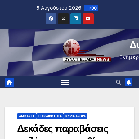
Μετάβαση
6 Αυγούστου 2026
11:00
στο
περιεχόμενο
Δ
Ενημέ
ΔΙΑΒΆΣΤΕ
ΕΠΙΚΑΙΡΌΤΗΤΑ
ΚΥΡΙΑ ΑΡΘΡΑ
Δεκάδες παραβάσεις