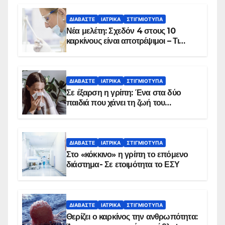
ΔΙΑΒΆΣΤΕ
ΙΑΤΡΙΚΆ
ΣΤΙΓΜΙΌΤΥΠΑ
Νέα μελέτη: Σχεδόν 4 στους 10
καρκίνους είναι αποτρέψιμοι – Τι
δείχνουν τα στοιχεία
ΔΙΑΒΆΣΤΕ
ΙΑΤΡΙΚΆ
ΣΤΙΓΜΙΌΤΥΠΑ
Σε έξαρση η γρίπη: Ένα στα δύο
παιδιά που χάνει τη ζωή του
αντιμετωπίζει υποκείμενο νόσημα –
Εμβολιασμό συνιστούν οι ειδικοί
ΔΙΑΒΆΣΤΕ
ΙΑΤΡΙΚΆ
ΣΤΙΓΜΙΌΤΥΠΑ
Στο «κόκκινο» η γρίπη το επόμενο
διάστημα- Σε ετοιμότητα το ΕΣΥ
ΔΙΑΒΆΣΤΕ
ΙΑΤΡΙΚΆ
ΣΤΙΓΜΙΌΤΥΠΑ
Θερίζει ο καρκίνος την ανθρωπότητα: