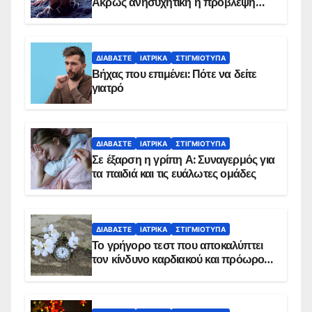
Άκρως ανησυχητική η πρόβλεψη…
ΔΙΑΒΆΣΤΕ
ΙΑΤΡΙΚΆ
ΣΤΙΓΜΙΌΤΥΠΑ
Βήχας που επιμένει: Πότε να δείτε
γιατρό
ΔΙΑΒΆΣΤΕ
ΙΑΤΡΙΚΆ
ΣΤΙΓΜΙΌΤΥΠΑ
Σε έξαρση η γρίπη Α: Συναγερμός για
τα παιδιά και τις ευάλωτες ομάδες
ΔΙΑΒΆΣΤΕ
ΙΑΤΡΙΚΆ
ΣΤΙΓΜΙΌΤΥΠΑ
Το γρήγορο τεστ που αποκαλύπτει
τον κίνδυνο καρδιακού και πρόωρου
θανάτου