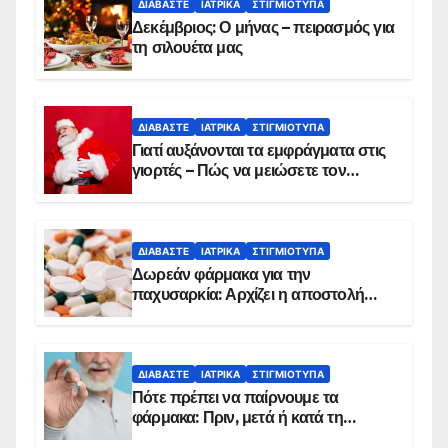
ΔΙΑΒΆΣΤΕ
ΙΑΤΡΙΚΆ
ΣΤΙΓΜΙΌΤΥΠΑ
Δεκέμβριος: Ο μήνας – πειρασμός για
τη σιλουέτα μας
ΔΙΑΒΆΣΤΕ
ΙΑΤΡΙΚΆ
ΣΤΙΓΜΙΌΤΥΠΑ
Γιατί αυξάνονται τα εμφράγματα στις
γιορτές – Πώς να μειώσετε τον
κίνδυνο, σύμφωνα με καρδιολόγο
ΔΙΑΒΆΣΤΕ
ΙΑΤΡΙΚΆ
ΣΤΙΓΜΙΌΤΥΠΑ
Δωρεάν φάρμακα για την
παχυσαρκία: Αρχίζει η αποστολή
sms για τους δικαιούχους – Οι
προϋποθέσεις ένταξης στο
πρόγραμμα
ΔΙΑΒΆΣΤΕ
ΙΑΤΡΙΚΆ
ΣΤΙΓΜΙΌΤΥΠΑ
Πότε πρέπει να παίρνουμε τα
φάρμακα: Πριν, μετά ή κατά τη
διάρκεια του φαγητού;