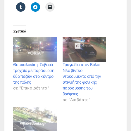
Σχετικά
Θεσσαλονίκη: Σοβαρό
Τραγωδία στον Βόλο:
τροχαίο με παράσυρση
Νέο βίντεο
δύο πεζών στο κέντρο
ντοκουμέντο από την
της πόλης
στιγμή της φονικής
σε "Επικαιρότητα"
παράσυρσης του
βρέφους
σε "Διαβάστε"