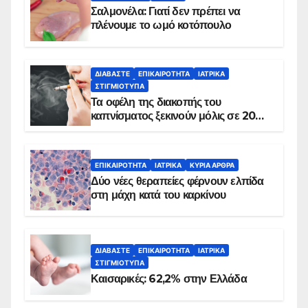
Σαλμονέλα: Γιατί δεν πρέπει να
πλένουμε το ωμό κοτόπουλο
ΔΙΑΒΆΣΤΕ
ΕΠΙΚΑΙΡΌΤΗΤΑ
ΙΑΤΡΙΚΆ
ΣΤΙΓΜΙΌΤΥΠΑ
Τα οφέλη της διακοπής του
καπνίσματος ξεκινούν μόλις σε 20
λεπτά
ΕΠΙΚΑΙΡΌΤΗΤΑ
ΙΑΤΡΙΚΆ
ΚΥΡΙΑ ΑΡΘΡΑ
Δύο νέες θεραπείες φέρνουν ελπίδα
στη μάχη κατά του καρκίνου
ΔΙΑΒΆΣΤΕ
ΕΠΙΚΑΙΡΌΤΗΤΑ
ΙΑΤΡΙΚΆ
ΣΤΙΓΜΙΌΤΥΠΑ
Καισαρικές: 62,2% στην Ελλάδα