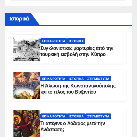
Ιστορικά
ΕΠΙΚΑΙΡΌΤΗΤΑ
ΙΣΤΟΡΙΚΆ
Συγκλονιστικές μαρτυρίες από την
τουρκική εισβολή στην Κύπρο
ΕΠΙΚΑΙΡΌΤΗΤΑ
ΙΣΤΟΡΙΚΆ
ΣΤΙΓΜΙΌΤΥΠΑ
Η Άλωση της Κωνσταντινούπολης
και το τέλος του Βυζαντίου
ΕΠΙΚΑΙΡΌΤΗΤΑ
ΙΣΤΟΡΙΚΆ
ΣΤΙΓΜΙΌΤΥΠΑ
Τι απέγινε ο Λάζαρος μετά την
Ανάσταση;