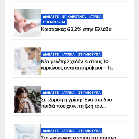
ΔΙΑΒΆΣΤΕ
ΕΠΙΚΑΙΡΌΤΗΤΑ
ΙΑΤΡΙΚΆ
ΣΤΙΓΜΙΌΤΥΠΑ
Καισαρικές: 62,2% στην Ελλάδα
ΔΙΑΒΆΣΤΕ
ΙΑΤΡΙΚΆ
ΣΤΙΓΜΙΌΤΥΠΑ
Νέα μελέτη: Σχεδόν 4 στους 10
καρκίνους είναι αποτρέψιμοι – Τι
δείχνουν τα στοιχεία
ΔΙΑΒΆΣΤΕ
ΙΑΤΡΙΚΆ
ΣΤΙΓΜΙΌΤΥΠΑ
Σε έξαρση η γρίπη: Ένα στα δύο
παιδιά που χάνει τη ζωή του
αντιμετωπίζει υποκείμενο νόσημα –
Εμβολιασμό συνιστούν οι ειδικοί
ΔΙΑΒΆΣΤΕ
ΙΑΤΡΙΚΆ
ΣΤΙΓΜΙΌΤΥΠΑ
Στο «κόκκινο» η γρίπη το επόμενο