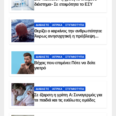
διάστημα- Σε ετοιμότητα το ΕΣΥ
ΔΙΑΒΆΣΤΕ
ΙΑΤΡΙΚΆ
ΣΤΙΓΜΙΌΤΥΠΑ
Θερίζει ο καρκίνος την ανθρωπότητα:
Άκρως ανησυχητική η πρόβλεψη…
ΔΙΑΒΆΣΤΕ
ΙΑΤΡΙΚΆ
ΣΤΙΓΜΙΌΤΥΠΑ
Βήχας που επιμένει: Πότε να δείτε
γιατρό
ΔΙΑΒΆΣΤΕ
ΙΑΤΡΙΚΆ
ΣΤΙΓΜΙΌΤΥΠΑ
Σε έξαρση η γρίπη Α: Συναγερμός για
τα παιδιά και τις ευάλωτες ομάδες