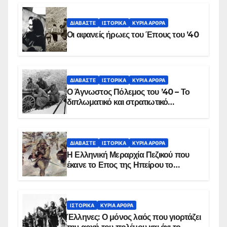
ΔΙΑΒΆΣΤΕ
ΙΣΤΟΡΙΚΆ
ΚΥΡΙΑ ΑΡΘΡΑ
Οι αφανείς ήρωες του Έπους του ’40
ΔΙΑΒΆΣΤΕ
ΙΣΤΟΡΙΚΆ
ΚΥΡΙΑ ΑΡΘΡΑ
Ο Άγνωστος Πόλεμος του ’40 – Το
διπλωματικό και στρατιωτικό
παρασκήνιο
ΔΙΑΒΆΣΤΕ
ΙΣΤΟΡΙΚΆ
ΚΥΡΙΑ ΑΡΘΡΑ
Η Ελληνική Μεραρχία Πεζικού που
έκανε το Επος της Ηπείρου το
χειμώνα του 1940
ΙΣΤΟΡΙΚΆ
ΚΥΡΙΑ ΑΡΘΡΑ
Έλληνες: Ο μόνος λαός που γιορτάζει