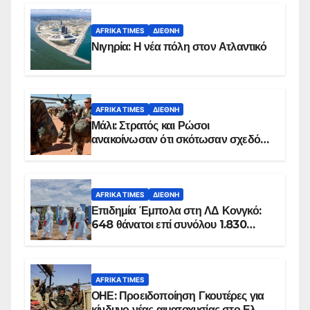
AFRIKA TIMES
ΔΙΕΘΝΉ
Νιγηρία: Η νέα πόλη στον Ατλαντικό
AFRIKA TIMES
ΔΙΕΘΝΉ
Μάλι: Στρατός και Ρώσοι
ανακοίνωσαν ότι σκότωσαν σχεδόν
100 τζιχαντιστές
AFRIKA TIMES
ΔΙΕΘΝΉ
Επιδημία Έμπολα στη ΛΔ Κονγκό:
648 θάνατοι επί συνόλου 1.830
επιβεβαιωμένων κρουσμάτων
AFRIKA TIMES
ΟΗΕ: Προειδοποίηση Γκουτέρες για
κίνδυνο νέας αιματοχυσίας στο Ελ