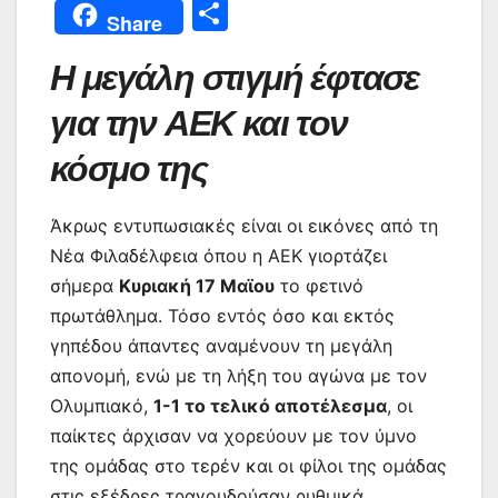
a
w
h
m
nt
e
el
b
Μ
Share
c
itt
at
ai
er
s
e
er
οι
Η μεγάλη στιγμή έφτασε
e
er
s
l
e
s
gr
ρ
b
A
st
e
a
α
για την ΑΕΚ και τον
o
p
n
m
σ
κόσμο της
o
p
g
τε
k
er
ίτ
Άκρως εντυπωσιακές είναι οι εικόνες από τη
ε
Νέα Φιλαδέλφεια όπου η ΑΕΚ γιορτάζει
σήμερα
Κυριακή 17 Μαϊου
το φετινό
πρωτάθλημα. Τόσο εντός όσο και εκτός
γηπέδου άπαντες αναμένουν τη μεγάλη
απονομή, ενώ με τη λήξη του αγώνα με τον
Ολυμπιακό,
1-1 το τελικό αποτέλεσμα
, οι
παίκτες άρχισαν να χορεύουν με τον ύμνο
της ομάδας στο τερέν και οι φίλοι της ομάδας
στις εξέδρες τραγουδούσαν ρυθμικά.