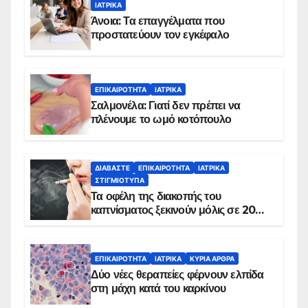
ΙΑΤΡΙΚΆ
Άνοια: Τα επαγγέλματα που
προστατεύουν τον εγκέφαλο
ΕΠΙΚΑΙΡΌΤΗΤΑ
ΙΑΤΡΙΚΆ
Σαλμονέλα: Γιατί δεν πρέπει να
πλένουμε το ωμό κοτόπουλο
ΔΙΑΒΆΣΤΕ
ΕΠΙΚΑΙΡΌΤΗΤΑ
ΙΑΤΡΙΚΆ
ΣΤΙΓΜΙΌΤΥΠΑ
Τα οφέλη της διακοπής του
καπνίσματος ξεκινούν μόλις σε 20
λεπτά
ΕΠΙΚΑΙΡΌΤΗΤΑ
ΙΑΤΡΙΚΆ
ΚΥΡΙΑ ΑΡΘΡΑ
Δύο νέες θεραπείες φέρνουν ελπίδα
στη μάχη κατά του καρκίνου