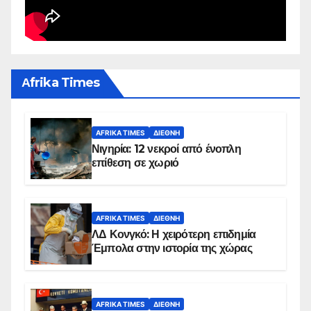
Αfrika Times
AFRIKA TIMES
ΔΙΕΘΝΉ
Νιγηρία: 12 νεκροί από ένοπλη
επίθεση σε χωριό
AFRIKA TIMES
ΔΙΕΘΝΉ
ΛΔ Κονγκό: Η χειρότερη επιδημία
Έμπολα στην ιστορία της χώρας
AFRIKA TIMES
ΔΙΕΘΝΉ