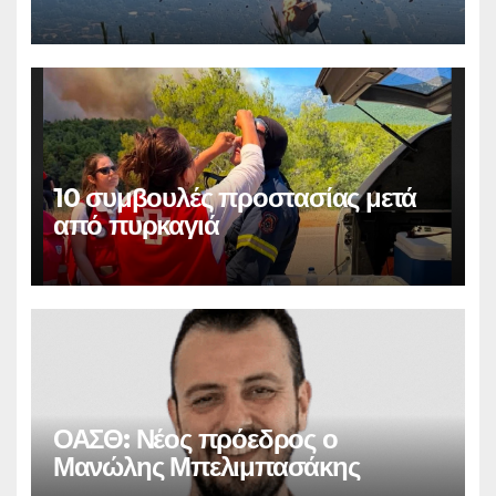
10 συμβουλές προστασίας μετά
από πυρκαγιά
ΟΑΣΘ: Νέος πρόεδρος ο
Μανώλης Μπελιμπασάκης