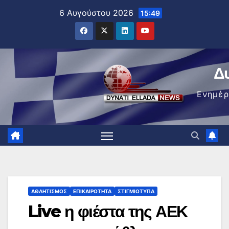
Μετάβαση
6 Αυγούστου 2026
15:49
στο
περιεχόμενο
Δ
Ενημέ
ΑΘΛΗΤΙΣΜΌΣ
ΕΠΙΚΑΙΡΌΤΗΤΑ
ΣΤΙΓΜΙΌΤΥΠΑ
Live η φιέστα της ΑΕΚ