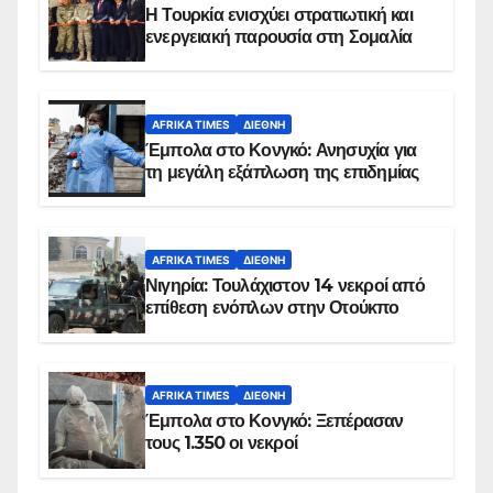
Η Τουρκία ενισχύει στρατιωτική και
ενεργειακή παρουσία στη Σομαλία
AFRIKA TIMES
ΔΙΕΘΝΉ
Έμπολα στο Κονγκό: Ανησυχία για
τη μεγάλη εξάπλωση της επιδημίας
AFRIKA TIMES
ΔΙΕΘΝΉ
Νιγηρία: Τουλάχιστον 14 νεκροί από
επίθεση ενόπλων στην Οτούκπο
AFRIKA TIMES
ΔΙΕΘΝΉ
Έμπολα στο Κονγκό: Ξεπέρασαν
τους 1.350 οι νεκροί