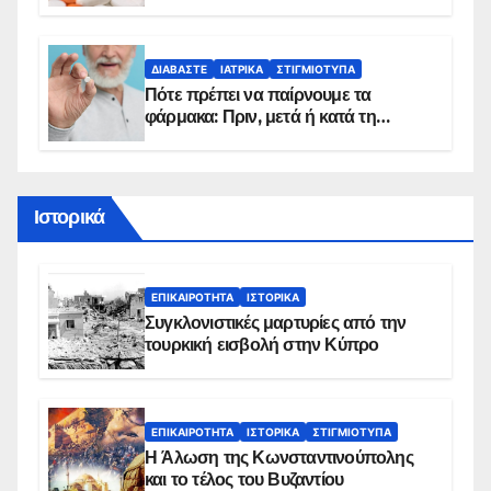
sms για τους δικαιούχους – Οι
προϋποθέσεις ένταξης στο
πρόγραμμα
ΔΙΑΒΆΣΤΕ
ΙΑΤΡΙΚΆ
ΣΤΙΓΜΙΌΤΥΠΑ
Πότε πρέπει να παίρνουμε τα
φάρμακα: Πριν, μετά ή κατά τη
διάρκεια του φαγητού;
Ιστορικά
ΕΠΙΚΑΙΡΌΤΗΤΑ
ΙΣΤΟΡΙΚΆ
Συγκλονιστικές μαρτυρίες από την
τουρκική εισβολή στην Κύπρο
ΕΠΙΚΑΙΡΌΤΗΤΑ
ΙΣΤΟΡΙΚΆ
ΣΤΙΓΜΙΌΤΥΠΑ
Η Άλωση της Κωνσταντινούπολης
και το τέλος του Βυζαντίου