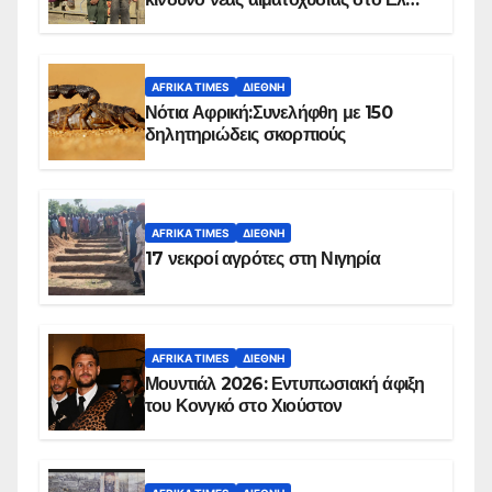
Ομπέιντ του Σουδάν
AFRIKA TIMES
ΔΙΕΘΝΉ
Νότια Αφρική:Συνελήφθη με 150
δηλητηριώδεις σκορπιούς
AFRIKA TIMES
ΔΙΕΘΝΉ
17 νεκροί αγρότες στη Νιγηρία
AFRIKA TIMES
ΔΙΕΘΝΉ
Μουντιάλ 2026: Εντυπωσιακή άφιξη
του Κονγκό στο Χιούστον