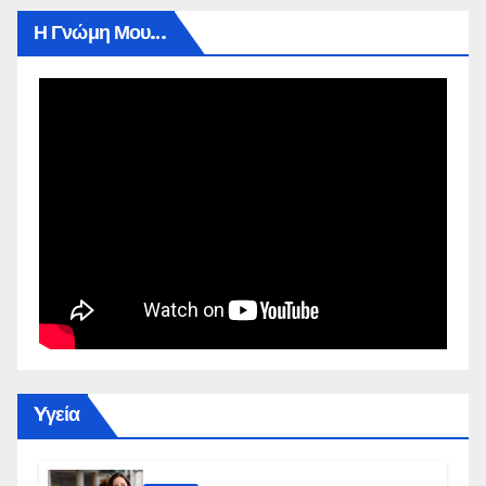
Η Γνώμη Μου…
Yγεία