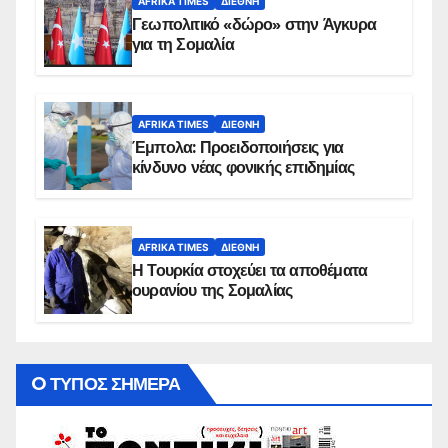
AFRIKA TIMES
ΔΙΕΘΝΉ
Γεωπολιτικό «δώρο» στην Άγκυρα
για τη Σομαλία
AFRIKA TIMES
ΔΙΕΘΝΉ
Έμπολα: Προειδοποιήσεις για
κίνδυνο νέας φονικής επιδημίας
AFRIKA TIMES
ΔΙΕΘΝΉ
Η Τουρκία στοχεύει τα αποθέματα
ουρανίου της Σομαλίας
O ΤΥΠΟΣ ΣΗΜΕΡΑ