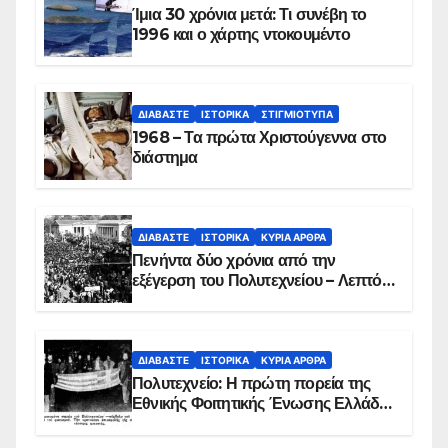
Ίμια 30 χρόνια μετά: Τι συνέβη το
1996 και ο χάρτης ντοκουμέντο
ΔΙΑΒΆΣΤΕ
ΙΣΤΟΡΙΚΆ
ΣΤΙΓΜΙΌΤΥΠΑ
1968 – Τα πρώτα Χριστούγεννα στο
διάστημα
ΔΙΑΒΆΣΤΕ
ΙΣΤΟΡΙΚΆ
ΚΥΡΙΑ ΑΡΘΡΑ
Πενήντα δύο χρόνια από την
εξέγερση του Πολυτεχνείου – Λεπτό
προς λεπτό η εισβολή – ΦΩΤΟ και
ΒΙΝΤΕΟ
ΔΙΑΒΆΣΤΕ
ΙΣΤΟΡΙΚΆ
ΚΥΡΙΑ ΑΡΘΡΑ
Πολυτεχνείο: Η πρώτη πορεία της
Εθνικής Φοιτητικής Ένωσης Ελλάδος
στις 17 Νοεμβρίου 1975 με την
αιματοβαμμένη σημαία