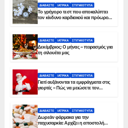
ΔΙΑΒΆΣΤΕ
ΙΑΤΡΙΚΆ
ΣΤΙΓΜΙΌΤΥΠΑ
Το γρήγορο τεστ που αποκαλύπτει
τον κίνδυνο καρδιακού και πρόωρου
θανάτου
ΔΙΑΒΆΣΤΕ
ΙΑΤΡΙΚΆ
ΣΤΙΓΜΙΌΤΥΠΑ
Δεκέμβριος: Ο μήνας – πειρασμός για
τη σιλουέτα μας
ΔΙΑΒΆΣΤΕ
ΙΑΤΡΙΚΆ
ΣΤΙΓΜΙΌΤΥΠΑ
Γιατί αυξάνονται τα εμφράγματα στις
γιορτές – Πώς να μειώσετε τον
κίνδυνο, σύμφωνα με καρδιολόγο
ΔΙΑΒΆΣΤΕ
ΙΑΤΡΙΚΆ
ΣΤΙΓΜΙΌΤΥΠΑ
Δωρεάν φάρμακα για την
παχυσαρκία: Αρχίζει η αποστολή