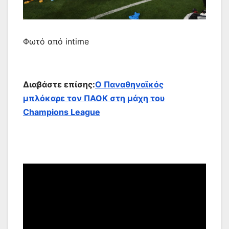
Φωτό από intime
Διαβάστε επίσης:
Ο Παναθηναϊκός
μπλόκαρε τον ΠΑΟΚ στη μάχη του
Champions League