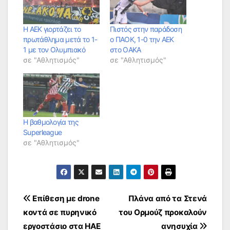
Η ΑΕΚ γιορτάζει το
Πιστός στην παράδοση
πρωτάθλημα μετά το 1-
ο ΠΑΟΚ, 1-0 την ΑΕΚ
1 με τον Ολυμπιακό
στο ΟΑΚΑ
σε "Αθλητισμός"
σε "Αθλητισμός"
Η βαθμολογία της
Superleague
σε "Αθλητισμός"
Πλοήγηση
Επίθεση με drone
Πλάνα από τα Στενά
κοντά σε πυρηνικό
του Ορμούζ προκαλούν
άρθρων
εργοστάσιο στα ΗΑΕ
ανησυχία