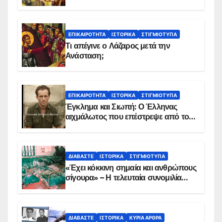
ΕΠΙΚΑΙΡΌΤΗΤΑ
ΙΣΤΟΡΙΚΆ
ΣΤΙΓΜΙΌΤΥΠΑ
Τι απέγινε ο Λάζαρος μετά την
Ανάσταση;
ΕΠΙΚΑΙΡΌΤΗΤΑ
ΙΣΤΟΡΙΚΆ
ΣΤΙΓΜΙΌΤΥΠΑ
Έγκλημα και Σιωπή: Ο Έλληνας
αιχμάλωτος που επέστρεψε από το
Παραπέτασμα
ΔΙΑΒΆΣΤΕ
ΙΣΤΟΡΙΚΆ
ΣΤΙΓΜΙΌΤΥΠΑ
«Έχει κόκκινη σημαία και ανθρώπους
σίγουρα» – Η τελευταία συνομιλία
των ηρώων στα Ίμια, πριν τη
συντριβή του ελικοπτέρου
ΔΙΑΒΆΣΤΕ
ΙΣΤΟΡΙΚΆ
ΚΥΡΙΑ ΑΡΘΡΑ