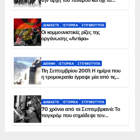
την αρχή του πολέμου και όχι το
τέλος του
ΔΙΑΒΆΣΤΕ
ΙΣΤΟΡΙΚΆ
ΣΤΙΓΜΙΌΤΥΠΑ
Οι κομμουνιστικές ρίζες της
οργάνωσης «Αντίφα»
ΔΙΕΘΝΉ
ΙΣΤΟΡΙΚΆ
ΣΤΙΓΜΙΌΤΥΠΑ
11η Σεπτεμβρίου 2001: Η ημέρα που
η τρομοκρατία έγραψε μία από τις
πιο μαύρες σελίδες στην ιστορία του
πλανήτη
ΔΙΑΒΆΣΤΕ
ΙΣΤΟΡΙΚΆ
ΣΤΙΓΜΙΌΤΥΠΑ
70 χρόνια από τα Σεπτεμβριανά: Το
πογκρόμ που σημάδεψε τον
ελληνισμό της Κωνσταντινούπολης