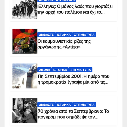
Έλληνες: Ο μόνος λαός που γιορτάζει
την αρχή του πολέμου και όχι το
τέλος του
ΔΙΑΒΆΣΤΕ
ΙΣΤΟΡΙΚΆ
ΣΤΙΓΜΙΌΤΥΠΑ
Οι κομμουνιστικές ρίζες της
οργάνωσης «Αντίφα»
ΔΙΕΘΝΉ
ΙΣΤΟΡΙΚΆ
ΣΤΙΓΜΙΌΤΥΠΑ
11η Σεπτεμβρίου 2001: Η ημέρα που
η τρομοκρατία έγραψε μία από τις
πιο μαύρες σελίδες στην ιστορία του
πλανήτη
ΔΙΑΒΆΣΤΕ
ΙΣΤΟΡΙΚΆ
ΣΤΙΓΜΙΌΤΥΠΑ
70 χρόνια από τα Σεπτεμβριανά: Το
πογκρόμ που σημάδεψε τον
ελληνισμό της Κωνσταντινούπολης