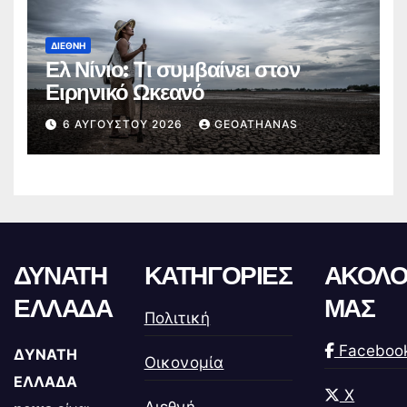
ΔΙΕΘΝΉ
Ελ Νίνιο: Τι συμβαίνει στον
Ειρηνικό Ωκεανό
6 ΑΥΓΟΎΣΤΟΥ 2026
GEOATHANAS
ΔΥΝΑΤΗ
ΚΑΤΗΓΟΡΙΕΣ
ΑΚΟΛΟ
ΕΛΛΑΔΑ
ΜΑΣ
Πολιτική
Faceboo
ΔΥΝΑΤΗ
Οικονομία
ΕΛΛΑΔΑ
X