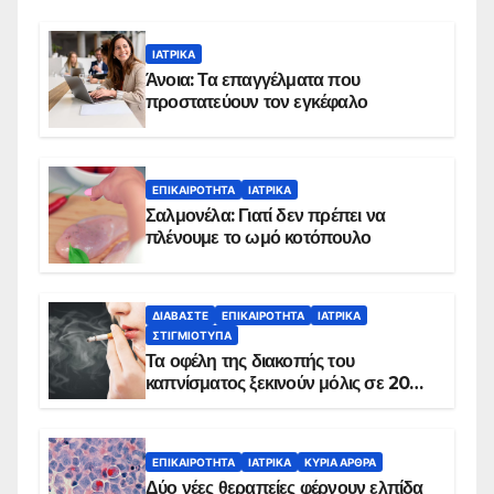
ΙΑΤΡΙΚΆ
Άνοια: Τα επαγγέλματα που
προστατεύουν τον εγκέφαλο
ΕΠΙΚΑΙΡΌΤΗΤΑ
ΙΑΤΡΙΚΆ
Σαλμονέλα: Γιατί δεν πρέπει να
πλένουμε το ωμό κοτόπουλο
ΔΙΑΒΆΣΤΕ
ΕΠΙΚΑΙΡΌΤΗΤΑ
ΙΑΤΡΙΚΆ
ΣΤΙΓΜΙΌΤΥΠΑ
Τα οφέλη της διακοπής του
καπνίσματος ξεκινούν μόλις σε 20
λεπτά
ΕΠΙΚΑΙΡΌΤΗΤΑ
ΙΑΤΡΙΚΆ
ΚΥΡΙΑ ΑΡΘΡΑ
Δύο νέες θεραπείες φέρνουν ελπίδα