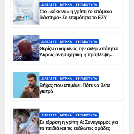
ΔΙΑΒΆΣΤΕ
ΙΑΤΡΙΚΆ
ΣΤΙΓΜΙΌΤΥΠΑ
Στο «κόκκινο» η γρίπη το επόμενο
διάστημα- Σε ετοιμότητα το ΕΣΥ
ΔΙΑΒΆΣΤΕ
ΙΑΤΡΙΚΆ
ΣΤΙΓΜΙΌΤΥΠΑ
Θερίζει ο καρκίνος την ανθρωπότητα:
Άκρως ανησυχητική η πρόβλεψη…
ΔΙΑΒΆΣΤΕ
ΙΑΤΡΙΚΆ
ΣΤΙΓΜΙΌΤΥΠΑ
Βήχας που επιμένει: Πότε να δείτε
γιατρό
ΔΙΑΒΆΣΤΕ
ΙΑΤΡΙΚΆ
ΣΤΙΓΜΙΌΤΥΠΑ
Σε έξαρση η γρίπη Α: Συναγερμός για
τα παιδιά και τις ευάλωτες ομάδες