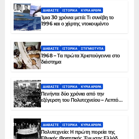
ΔΙΑΒΆΣΤΕ
ΙΣΤΟΡΙΚΆ
ΚΥΡΙΑ ΑΡΘΡΑ
Ίμια 30 χρόνια μετά: Τι συνέβη το
1996 και ο χάρτης ντοκουμέντο
ΔΙΑΒΆΣΤΕ
ΙΣΤΟΡΙΚΆ
ΣΤΙΓΜΙΌΤΥΠΑ
1968 – Τα πρώτα Χριστούγεννα στο
διάστημα
ΔΙΑΒΆΣΤΕ
ΙΣΤΟΡΙΚΆ
ΚΥΡΙΑ ΑΡΘΡΑ
Πενήντα δύο χρόνια από την
εξέγερση του Πολυτεχνείου – Λεπτό
προς λεπτό η εισβολή – ΦΩΤΟ και
ΒΙΝΤΕΟ
ΔΙΑΒΆΣΤΕ
ΙΣΤΟΡΙΚΆ
ΚΥΡΙΑ ΑΡΘΡΑ
Πολυτεχνείο: Η πρώτη πορεία της
Εθνικής Φοιτητικής Ένωσης Ελλάδος