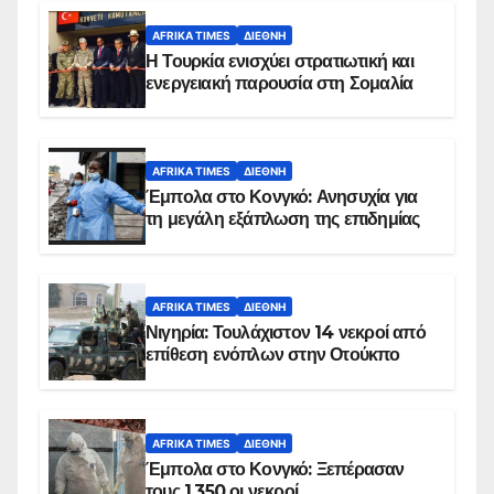
AFRIKA TIMES
ΔΙΕΘΝΉ
Η Τουρκία ενισχύει στρατιωτική και
ενεργειακή παρουσία στη Σομαλία
AFRIKA TIMES
ΔΙΕΘΝΉ
Έμπολα στο Κονγκό: Ανησυχία για
τη μεγάλη εξάπλωση της επιδημίας
AFRIKA TIMES
ΔΙΕΘΝΉ
Νιγηρία: Τουλάχιστον 14 νεκροί από
επίθεση ενόπλων στην Οτούκπο
AFRIKA TIMES
ΔΙΕΘΝΉ
Έμπολα στο Κονγκό: Ξεπέρασαν
τους 1.350 οι νεκροί