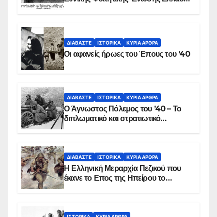
στις 17 Νοεμβρίου 1975 με την
αιματοβαμμένη σημαία
ΔΙΑΒΆΣΤΕ
ΙΣΤΟΡΙΚΆ
ΚΥΡΙΑ ΑΡΘΡΑ
Οι αφανείς ήρωες του Έπους του ’40
ΔΙΑΒΆΣΤΕ
ΙΣΤΟΡΙΚΆ
ΚΥΡΙΑ ΑΡΘΡΑ
Ο Άγνωστος Πόλεμος του ’40 – Το
διπλωματικό και στρατιωτικό
παρασκήνιο
ΔΙΑΒΆΣΤΕ
ΙΣΤΟΡΙΚΆ
ΚΥΡΙΑ ΑΡΘΡΑ
Η Ελληνική Μεραρχία Πεζικού που
έκανε το Επος της Ηπείρου το
χειμώνα του 1940
ΙΣΤΟΡΙΚΆ
ΚΥΡΙΑ ΑΡΘΡΑ