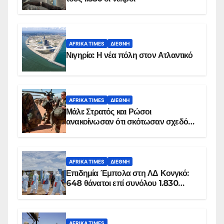
AFRIKA TIMES
ΔΙΕΘΝΉ
Νιγηρία: Η νέα πόλη στον Ατλαντικό
AFRIKA TIMES
ΔΙΕΘΝΉ
Μάλι: Στρατός και Ρώσοι
ανακοίνωσαν ότι σκότωσαν σχεδόν
100 τζιχαντιστές
AFRIKA TIMES
ΔΙΕΘΝΉ
Επιδημία Έμπολα στη ΛΔ Κονγκό:
648 θάνατοι επί συνόλου 1.830
επιβεβαιωμένων κρουσμάτων
AFRIKA TIMES