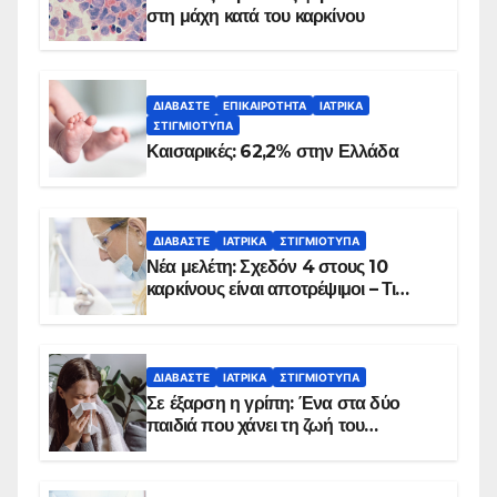
στη μάχη κατά του καρκίνου
ΔΙΑΒΆΣΤΕ
ΕΠΙΚΑΙΡΌΤΗΤΑ
ΙΑΤΡΙΚΆ
ΣΤΙΓΜΙΌΤΥΠΑ
Καισαρικές: 62,2% στην Ελλάδα
ΔΙΑΒΆΣΤΕ
ΙΑΤΡΙΚΆ
ΣΤΙΓΜΙΌΤΥΠΑ
Νέα μελέτη: Σχεδόν 4 στους 10
καρκίνους είναι αποτρέψιμοι – Τι
δείχνουν τα στοιχεία
ΔΙΑΒΆΣΤΕ
ΙΑΤΡΙΚΆ
ΣΤΙΓΜΙΌΤΥΠΑ
Σε έξαρση η γρίπη: Ένα στα δύο
παιδιά που χάνει τη ζωή του
αντιμετωπίζει υποκείμενο νόσημα –
Εμβολιασμό συνιστούν οι ειδικοί