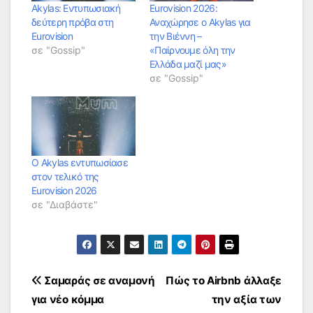
Akylas: Εντυπωσιακή
Eurovision 2026:
δεύτερη πρόβα στη
Αναχώρησε ο Akylas για
Eurovision
την Βιέννη –
σε "Gossip"
«Παίρνουμε όλη την
Ελλάδα μαζί μας»
σε "Gossip"
Ο Akylas εντυπωσίασε
στον τελικό της
Eurovision 2026
σε "Διαβάστε"
Πλοήγηση
Σαμαράς σε αναμονή
Πώς το Airbnb άλλαξε
για νέο κόμμα
την αξία των