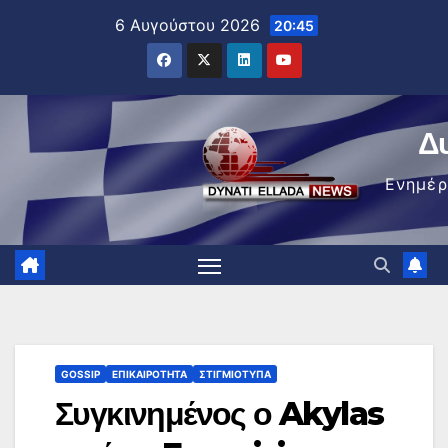
Μετάβαση
6 Αυγούστου 2026
20:45
στο
περιεχόμενο
Δ
Ενημέ
GOSSIP
ΕΠΙΚΑΙΡΌΤΗΤΑ
ΣΤΙΓΜΙΌΤΥΠΑ
Συγκινημένος ο Akylas