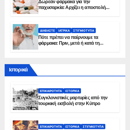
Δωρεάν φάρμακα για την
παχυσαρκία: Αρχίζει η αποστολή
sms για τους δικαιούχους – Οι
προϋποθέσεις ένταξης στο
πρόγραμμα
ΔΙΑΒΆΣΤΕ
ΙΑΤΡΙΚΆ
ΣΤΙΓΜΙΌΤΥΠΑ
Πότε πρέπει να παίρνουμε τα
φάρμακα: Πριν, μετά ή κατά τη
διάρκεια του φαγητού;
Ιστορικά
ΕΠΙΚΑΙΡΌΤΗΤΑ
ΙΣΤΟΡΙΚΆ
Συγκλονιστικές μαρτυρίες από την
τουρκική εισβολή στην Κύπρο
ΕΠΙΚΑΙΡΌΤΗΤΑ
ΙΣΤΟΡΙΚΆ
ΣΤΙΓΜΙΌΤΥΠΑ