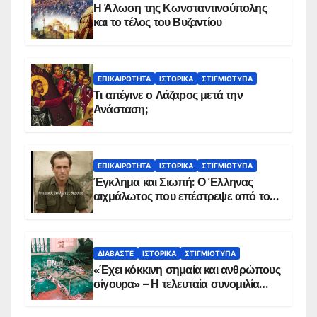
Η Άλωση της Κωνσταντινούπολης
και το τέλος του Βυζαντίου
ΕΠΙΚΑΙΡΌΤΗΤΑ
ΙΣΤΟΡΙΚΆ
ΣΤΙΓΜΙΌΤΥΠΑ
Τι απέγινε ο Λάζαρος μετά την
Ανάσταση;
ΕΠΙΚΑΙΡΌΤΗΤΑ
ΙΣΤΟΡΙΚΆ
ΣΤΙΓΜΙΌΤΥΠΑ
Έγκλημα και Σιωπή: Ο Έλληνας
αιχμάλωτος που επέστρεψε από το
Παραπέτασμα
ΔΙΑΒΆΣΤΕ
ΙΣΤΟΡΙΚΆ
ΣΤΙΓΜΙΌΤΥΠΑ
«Έχει κόκκινη σημαία και ανθρώπους
σίγουρα» – Η τελευταία συνομιλία
των ηρώων στα Ίμια, πριν τη
συντριβή του ελικοπτέρου