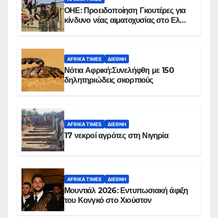
ΟΗΕ: Προειδοποίηση Γκουτέρες για
κίνδυνο νέας αιματοχυσίας στο Ελ
Ομπέιντ του Σουδάν
AFRIKA TIMES
ΔΙΕΘΝΉ
Νότια Αφρική:Συνελήφθη με 150
δηλητηριώδεις σκορπιούς
AFRIKA TIMES
ΔΙΕΘΝΉ
17 νεκροί αγρότες στη Νιγηρία
AFRIKA TIMES
ΔΙΕΘΝΉ
Μουντιάλ 2026: Εντυπωσιακή άφιξη
του Κονγκό στο Χιούστον