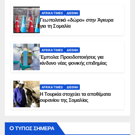
AFRIKA TIMES
ΔΙΕΘΝΉ
Γεωπολιτικό «δώρο» στην Άγκυρα
για τη Σομαλία
AFRIKA TIMES
ΔΙΕΘΝΉ
Έμπολα: Προειδοποιήσεις για
κίνδυνο νέας φονικής επιδημίας
AFRIKA TIMES
ΔΙΕΘΝΉ
Η Τουρκία στοχεύει τα αποθέματα
ουρανίου της Σομαλίας
O ΤΥΠΟΣ ΣΗΜΕΡΑ