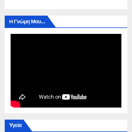
Η Γνώμη Μου…
Yγεία