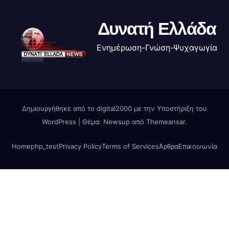
Δυνατή Ελλάδα
Ενημέρωση-Γνώση-Ψυχαγωγία
Δημιουργήθηκε από το digital2000 με την Υποστήριξη του
WordPress
|
Θέμα: Newsup από
Themeansar
.
Home
php_test
Privacy Policy
Terms of Services
Άρθρα
Επικοινωνία