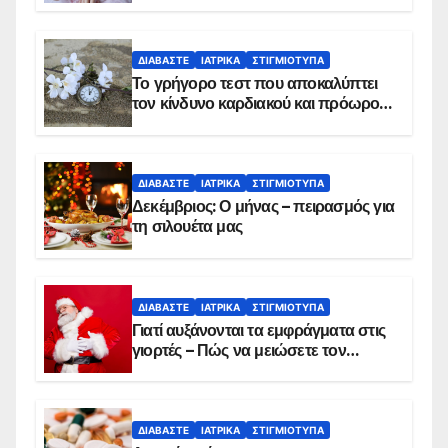
ΔΙΑΒΆΣΤΕ
ΙΑΤΡΙΚΆ
ΣΤΙΓΜΙΌΤΥΠΑ
Το γρήγορο τεστ που αποκαλύπτει
τον κίνδυνο καρδιακού και πρόωρου
θανάτου
ΔΙΑΒΆΣΤΕ
ΙΑΤΡΙΚΆ
ΣΤΙΓΜΙΌΤΥΠΑ
Δεκέμβριος: Ο μήνας – πειρασμός για
τη σιλουέτα μας
ΔΙΑΒΆΣΤΕ
ΙΑΤΡΙΚΆ
ΣΤΙΓΜΙΌΤΥΠΑ
Γιατί αυξάνονται τα εμφράγματα στις
γιορτές – Πώς να μειώσετε τον
κίνδυνο, σύμφωνα με καρδιολόγο
ΔΙΑΒΆΣΤΕ
ΙΑΤΡΙΚΆ
ΣΤΙΓΜΙΌΤΥΠΑ