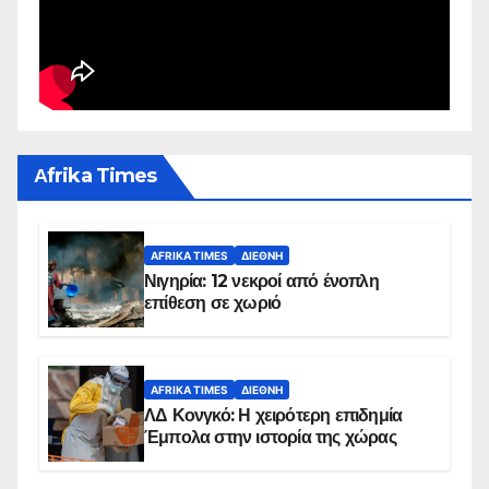
Αfrika Times
AFRIKA TIMES
ΔΙΕΘΝΉ
Νιγηρία: 12 νεκροί από ένοπλη
επίθεση σε χωριό
AFRIKA TIMES
ΔΙΕΘΝΉ
ΛΔ Κονγκό: Η χειρότερη επιδημία
Έμπολα στην ιστορία της χώρας