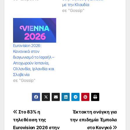
με την Κλαυδία
σε "Gossip"
Eurovision 2026:
Κανονικά στον
διαγωνισμό το Ισραήλ –
Αποχωρούν Ισπανία,
Ολλανδία, Ιρλανδία και
Σλοβενία
σε "Gossip"
Πλοήγηση
Στο 83% η
Έκτακτη ανάγκη για
τηλεθέαση της
την επιδημία Έμπολα
άρθρων
Eurovision 2026 στην
στο Κονγκό