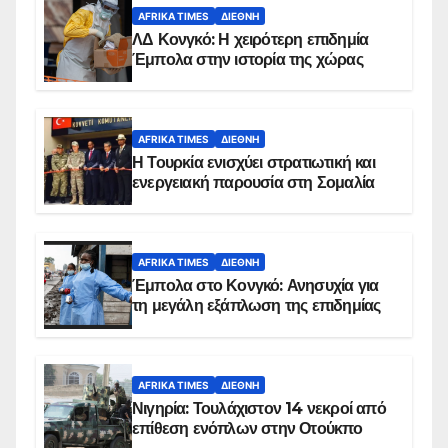
AFRIKA TIMES
ΔΙΕΘΝΉ
ΛΔ Κονγκό: Η χειρότερη επιδημία
Έμπολα στην ιστορία της χώρας
AFRIKA TIMES
ΔΙΕΘΝΉ
Η Τουρκία ενισχύει στρατιωτική και
ενεργειακή παρουσία στη Σομαλία
AFRIKA TIMES
ΔΙΕΘΝΉ
Έμπολα στο Κονγκό: Ανησυχία για
τη μεγάλη εξάπλωση της επιδημίας
AFRIKA TIMES
ΔΙΕΘΝΉ
Νιγηρία: Τουλάχιστον 14 νεκροί από
επίθεση ενόπλων στην Οτούκπο