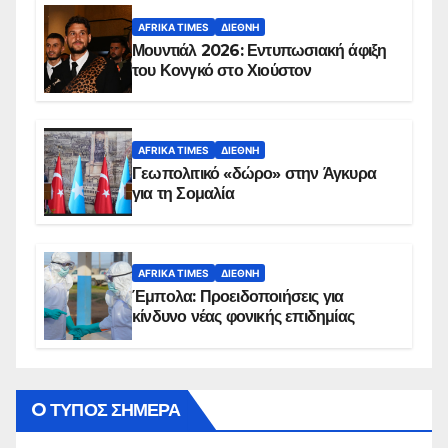
AFRIKA TIMES
ΔΙΕΘΝΉ
Μουντιάλ 2026: Εντυπωσιακή άφιξη
του Κονγκό στο Χιούστον
AFRIKA TIMES
ΔΙΕΘΝΉ
Γεωπολιτικό «δώρο» στην Άγκυρα
για τη Σομαλία
AFRIKA TIMES
ΔΙΕΘΝΉ
Έμπολα: Προειδοποιήσεις για
κίνδυνο νέας φονικής επιδημίας
O ΤΥΠΟΣ ΣΗΜΕΡΑ