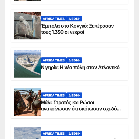
AFRIKA TIMES
ΔΙΕΘΝΉ
Έμπολα στο Κονγκό: Ξεπέρασαν
τους 1.350 οι νεκροί
AFRIKA TIMES
ΔΙΕΘΝΉ
Νιγηρία: Η νέα πόλη στον Ατλαντικό
AFRIKA TIMES
ΔΙΕΘΝΉ
Μάλι: Στρατός και Ρώσοι
ανακοίνωσαν ότι σκότωσαν σχεδόν
100 τζιχαντιστές
AFRIKA TIMES
ΔΙΕΘΝΉ