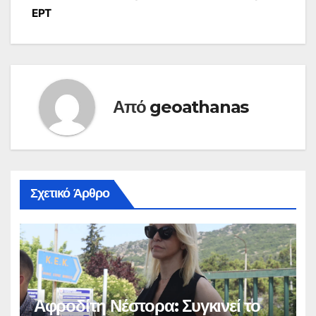
ΕΡΤ
Από
geoathanas
Σχετικό Άρθρο
Αφροδίτη Νέστορα: Συγκινεί το