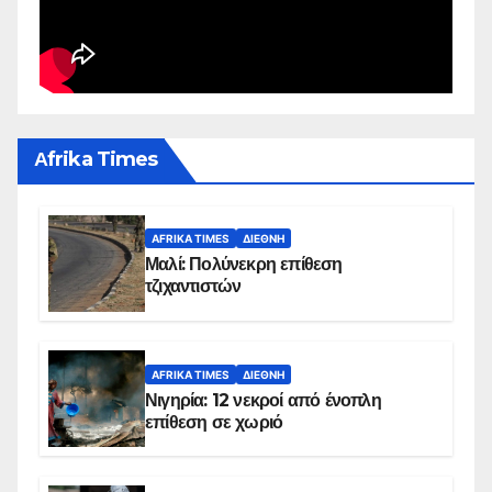
Αfrika Times
AFRIKA TIMES
ΔΙΕΘΝΉ
Μαλί: Πολύνεκρη επίθεση
τζιχαντιστών
AFRIKA TIMES
ΔΙΕΘΝΉ
Νιγηρία: 12 νεκροί από ένοπλη
επίθεση σε χωριό