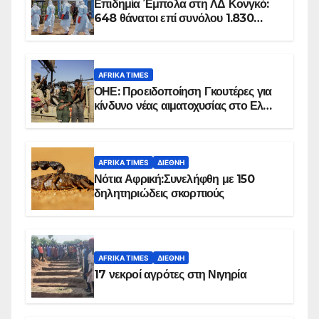
Επιδημία Έμπολα στη ΛΔ Κονγκό:
648 θάνατοι επί συνόλου 1.830
επιβεβαιωμένων κρουσμάτων
AFRIKA TIMES
ΟΗΕ: Προειδοποίηση Γκουτέρες για
κίνδυνο νέας αιματοχυσίας στο Ελ
Ομπέιντ του Σουδάν
AFRIKA TIMES
ΔΙΕΘΝΉ
Νότια Αφρική:Συνελήφθη με 150
δηλητηριώδεις σκορπιούς
AFRIKA TIMES
ΔΙΕΘΝΉ
17 νεκροί αγρότες στη Νιγηρία