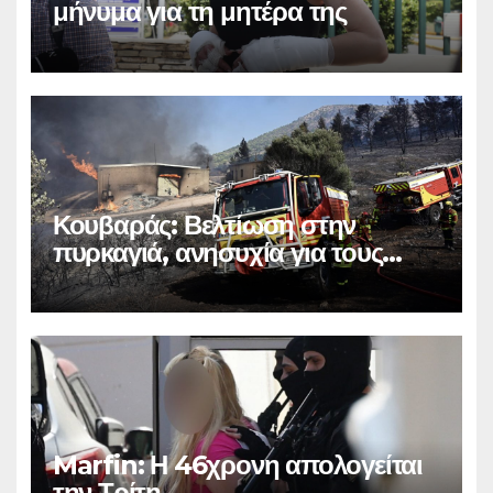
μήνυμα για τη μητέρα της
Κουβαράς: Βελτίωση στην
πυρκαγιά, ανησυχία για τους
ανέμους
Marfin: Η 46χρονη απολογείται
την Τρίτη