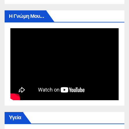
Η Γνώμη Μου…
Yγεία