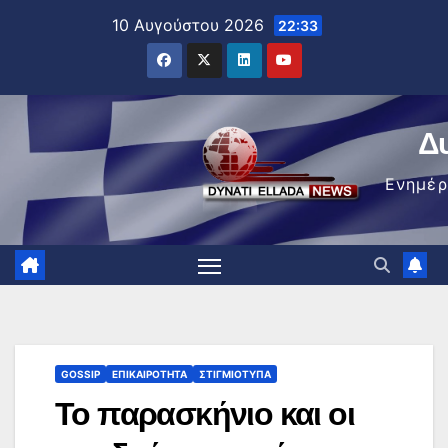
Μετάβαση
10 Αυγούστου 2026
22:33
στο
περιεχόμενο
Δ
Ενημέ
GOSSIP
ΕΠΙΚΑΙΡΌΤΗΤΑ
ΣΤΙΓΜΙΌΤΥΠΑ
Το παρασκήνιο και οι