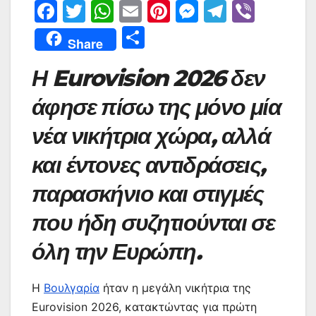
F
T
W
E
Pi
M
T
Vi
a
w
h
m
nt
e
el
b
Μ
Share
c
itt
at
ai
er
s
e
er
οι
Η Eurovision 2026 δεν
e
er
s
l
e
s
gr
ρ
b
A
st
e
a
α
άφησε πίσω της μόνο μία
o
p
n
m
σ
νέα νικήτρια χώρα, αλλά
o
p
g
τε
και έντονες αντιδράσεις,
k
er
ίτ
παρασκήνιο και στιγμές
ε
που ήδη συζητιούνται σε
όλη την Ευρώπη.
Η
Βουλγαρία
ήταν η μεγάλη νικήτρια της
Eurovision 2026, κατακτώντας για πρώτη