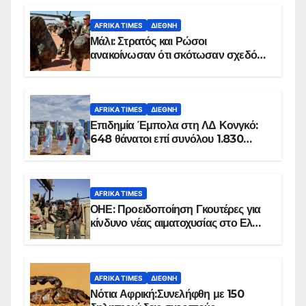
AFRIKA TIMES
ΔΙΕΘΝΉ
Μάλι: Στρατός και Ρώσοι
ανακοίνωσαν ότι σκότωσαν σχεδόν
100 τζιχαντιστές
AFRIKA TIMES
ΔΙΕΘΝΉ
Επιδημία Έμπολα στη ΛΔ Κονγκό:
648 θάνατοι επί συνόλου 1.830
επιβεβαιωμένων κρουσμάτων
AFRIKA TIMES
ΟΗΕ: Προειδοποίηση Γκουτέρες για
κίνδυνο νέας αιματοχυσίας στο Ελ
Ομπέιντ του Σουδάν
AFRIKA TIMES
ΔΙΕΘΝΉ
Νότια Αφρική:Συνελήφθη με 150