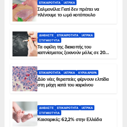
ΕΠΙΚΑΙΡΌΤΗΤΑ
ΙΑΤΡΙΚΆ
Σαλμονέλα: Γιατί δεν πρέπει να
πλένουμε το ωμό κοτόπουλο
ΔΙΑΒΆΣΤΕ
ΕΠΙΚΑΙΡΌΤΗΤΑ
ΙΑΤΡΙΚΆ
ΣΤΙΓΜΙΌΤΥΠΑ
Τα οφέλη της διακοπής του
καπνίσματος ξεκινούν μόλις σε 20
λεπτά
ΕΠΙΚΑΙΡΌΤΗΤΑ
ΙΑΤΡΙΚΆ
ΚΥΡΙΑ ΑΡΘΡΑ
Δύο νέες θεραπείες φέρνουν ελπίδα
στη μάχη κατά του καρκίνου
ΔΙΑΒΆΣΤΕ
ΕΠΙΚΑΙΡΌΤΗΤΑ
ΙΑΤΡΙΚΆ
ΣΤΙΓΜΙΌΤΥΠΑ
Καισαρικές: 62,2% στην Ελλάδα