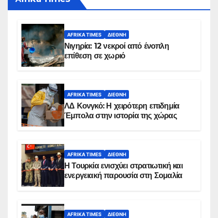
AFRIKA TIMES
ΔΙΕΘΝΉ
Νιγηρία: 12 νεκροί από ένοπλη
επίθεση σε χωριό
AFRIKA TIMES
ΔΙΕΘΝΉ
ΛΔ Κονγκό: Η χειρότερη επιδημία
Έμπολα στην ιστορία της χώρας
AFRIKA TIMES
ΔΙΕΘΝΉ
Η Τουρκία ενισχύει στρατιωτική και
ενεργειακή παρουσία στη Σομαλία
AFRIKA TIMES
ΔΙΕΘΝΉ