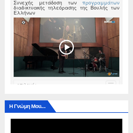
Η Γνώμη Μου…