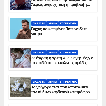
Άκρως ανησυχητική η πρόβλεψη…
ΔΙΑΒΆΣΤΕ
ΙΑΤΡΙΚΆ
ΣΤΙΓΜΙΌΤΥΠΑ
Βήχας που επιμένει: Πότε να δείτε
γιατρό
ΔΙΑΒΆΣΤΕ
ΙΑΤΡΙΚΆ
ΣΤΙΓΜΙΌΤΥΠΑ
Σε έξαρση η γρίπη Α: Συναγερμός για
τα παιδιά και τις ευάλωτες ομάδες
ΔΙΑΒΆΣΤΕ
ΙΑΤΡΙΚΆ
ΣΤΙΓΜΙΌΤΥΠΑ
Το γρήγορο τεστ που αποκαλύπτει
τον κίνδυνο καρδιακού και πρόωρου
θανάτου