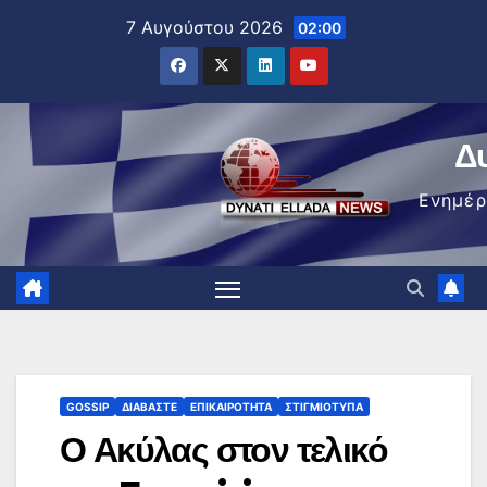
Μετάβαση
7 Αυγούστου 2026
02:00
στο
περιεχόμενο
Δ
Ενημέ
GOSSIP
ΔΙΑΒΆΣΤΕ
ΕΠΙΚΑΙΡΌΤΗΤΑ
ΣΤΙΓΜΙΌΤΥΠΑ
Ο Ακύλας στον τελικό