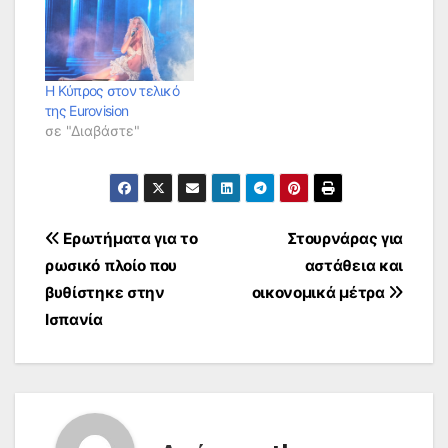
Η Κύπρος στον τελικό
της Eurovision
σε "Διαβάστε"
Πλοήγηση
Ερωτήματα για το
Στουρνάρας για
ρωσικό πλοίο που
αστάθεια και
άρθρων
βυθίστηκε στην
οικονομικά μέτρα
Ισπανία