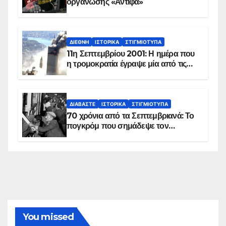
οργάνωσης «Αντίφα»
ΔΙΕΘΝΉ
ΙΣΤΟΡΙΚΆ
ΣΤΙΓΜΙΌΤΥΠΑ
11η Σεπτεμβρίου 2001: Η ημέρα που
η τρομοκρατία έγραψε μία από τις
πιο μαύρες σελίδες στην ιστορία του
πλανήτη
ΔΙΑΒΆΣΤΕ
ΙΣΤΟΡΙΚΆ
ΣΤΙΓΜΙΌΤΥΠΑ
70 χρόνια από τα Σεπτεμβριανά: Το
πογκρόμ που σημάδεψε τον
ελληνισμό της Κωνσταντινούπολης
You missed