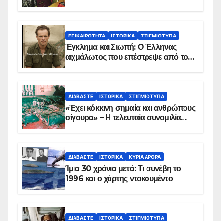
ΕΠΙΚΑΙΡΌΤΗΤΑ
ΙΣΤΟΡΙΚΆ
ΣΤΙΓΜΙΌΤΥΠΑ
Έγκλημα και Σιωπή: Ο Έλληνας
αιχμάλωτος που επέστρεψε από το
Παραπέτασμα
ΔΙΑΒΆΣΤΕ
ΙΣΤΟΡΙΚΆ
ΣΤΙΓΜΙΌΤΥΠΑ
«Έχει κόκκινη σημαία και ανθρώπους
σίγουρα» – Η τελευταία συνομιλία
των ηρώων στα Ίμια, πριν τη
συντριβή του ελικοπτέρου
ΔΙΑΒΆΣΤΕ
ΙΣΤΟΡΙΚΆ
ΚΥΡΙΑ ΑΡΘΡΑ
Ίμια 30 χρόνια μετά: Τι συνέβη το
1996 και ο χάρτης ντοκουμέντο
ΔΙΑΒΆΣΤΕ
ΙΣΤΟΡΙΚΆ
ΣΤΙΓΜΙΌΤΥΠΑ