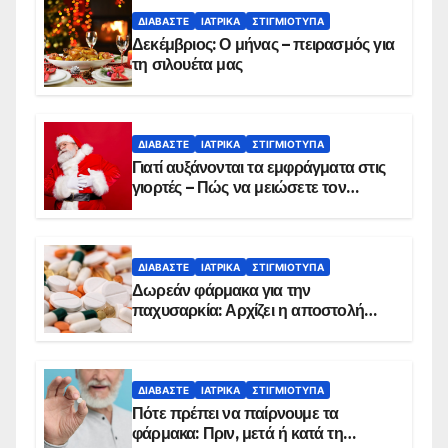
ΔΙΑΒΆΣΤΕ
ΙΑΤΡΙΚΆ
ΣΤΙΓΜΙΌΤΥΠΑ
Δεκέμβριος: Ο μήνας – πειρασμός για
τη σιλουέτα μας
ΔΙΑΒΆΣΤΕ
ΙΑΤΡΙΚΆ
ΣΤΙΓΜΙΌΤΥΠΑ
Γιατί αυξάνονται τα εμφράγματα στις
γιορτές – Πώς να μειώσετε τον
κίνδυνο, σύμφωνα με καρδιολόγο
ΔΙΑΒΆΣΤΕ
ΙΑΤΡΙΚΆ
ΣΤΙΓΜΙΌΤΥΠΑ
Δωρεάν φάρμακα για την
παχυσαρκία: Αρχίζει η αποστολή
sms για τους δικαιούχους – Οι
προϋποθέσεις ένταξης στο
πρόγραμμα
ΔΙΑΒΆΣΤΕ
ΙΑΤΡΙΚΆ
ΣΤΙΓΜΙΌΤΥΠΑ
Πότε πρέπει να παίρνουμε τα
φάρμακα: Πριν, μετά ή κατά τη