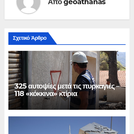
Από
geoathanas
Σχετικό Άρθρο
325 αυτοψίες μετά τις πυρκαγιές –
118 «κόκκινα» κτίρια