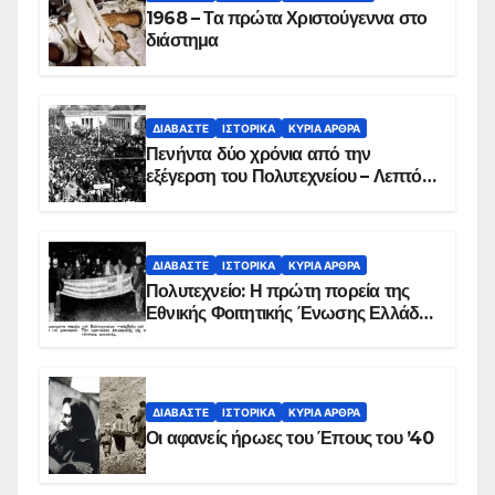
1968 – Τα πρώτα Χριστούγεννα στο
διάστημα
ΔΙΑΒΆΣΤΕ
ΙΣΤΟΡΙΚΆ
ΚΥΡΙΑ ΑΡΘΡΑ
Πενήντα δύο χρόνια από την
εξέγερση του Πολυτεχνείου – Λεπτό
προς λεπτό η εισβολή – ΦΩΤΟ και
ΒΙΝΤΕΟ
ΔΙΑΒΆΣΤΕ
ΙΣΤΟΡΙΚΆ
ΚΥΡΙΑ ΑΡΘΡΑ
Πολυτεχνείο: Η πρώτη πορεία της
Εθνικής Φοιτητικής Ένωσης Ελλάδος
στις 17 Νοεμβρίου 1975 με την
αιματοβαμμένη σημαία
ΔΙΑΒΆΣΤΕ
ΙΣΤΟΡΙΚΆ
ΚΥΡΙΑ ΑΡΘΡΑ
Οι αφανείς ήρωες του Έπους του ’40