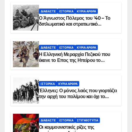
ΔΙΑΒΆΣΤΕ
ΙΣΤΟΡΙΚΆ
ΚΥΡΙΑ ΑΡΘΡΑ
Ο Άγνωστος Πόλεμος του ’40 – Το
διπλωματικό και στρατιωτικό
παρασκήνιο
ΔΙΑΒΆΣΤΕ
ΙΣΤΟΡΙΚΆ
ΚΥΡΙΑ ΑΡΘΡΑ
Η Ελληνική Μεραρχία Πεζικού που
έκανε το Επος της Ηπείρου το
χειμώνα του 1940
ΙΣΤΟΡΙΚΆ
ΚΥΡΙΑ ΑΡΘΡΑ
Έλληνες: Ο μόνος λαός που γιορτάζει
την αρχή του πολέμου και όχι το
τέλος του
ΔΙΑΒΆΣΤΕ
ΙΣΤΟΡΙΚΆ
ΣΤΙΓΜΙΌΤΥΠΑ
Οι κομμουνιστικές ρίζες της