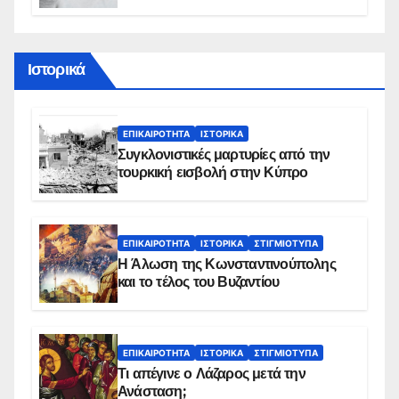
διάρκεια του φαγητού;
Ιστορικά
ΕΠΙΚΑΙΡΌΤΗΤΑ
ΙΣΤΟΡΙΚΆ
Συγκλονιστικές μαρτυρίες από την
τουρκική εισβολή στην Κύπρο
ΕΠΙΚΑΙΡΌΤΗΤΑ
ΙΣΤΟΡΙΚΆ
ΣΤΙΓΜΙΌΤΥΠΑ
Η Άλωση της Κωνσταντινούπολης
και το τέλος του Βυζαντίου
ΕΠΙΚΑΙΡΌΤΗΤΑ
ΙΣΤΟΡΙΚΆ
ΣΤΙΓΜΙΌΤΥΠΑ
Τι απέγινε ο Λάζαρος μετά την
Ανάσταση;