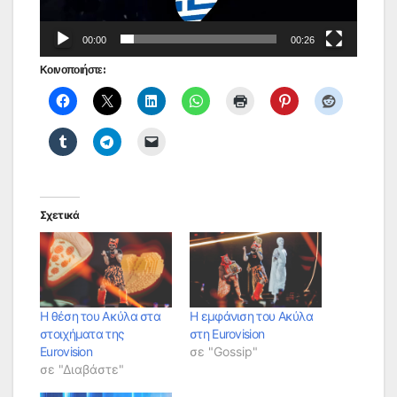
00:00
00:26
Κοινοποιήστε:
Σχετικά
Η θέση του Ακύλα στα
Η εμφάνιση του Ακύλα
στοιχήματα της
στη Eurovision
Eurovision
σε "Gossip"
σε "Διαβάστε"