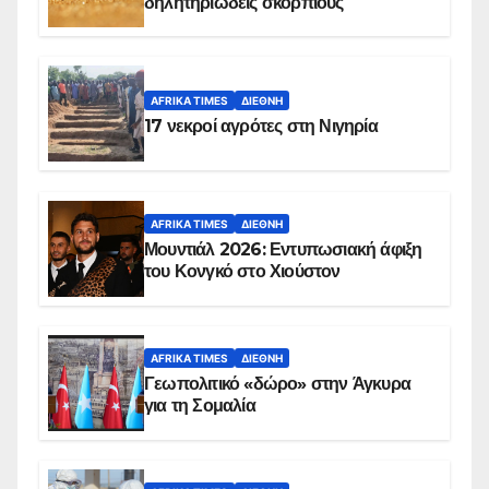
δηλητηριώδεις σκορπιούς
AFRIKA TIMES
ΔΙΕΘΝΉ
17 νεκροί αγρότες στη Νιγηρία
AFRIKA TIMES
ΔΙΕΘΝΉ
Μουντιάλ 2026: Εντυπωσιακή άφιξη
του Κονγκό στο Χιούστον
AFRIKA TIMES
ΔΙΕΘΝΉ
Γεωπολιτικό «δώρο» στην Άγκυρα
για τη Σομαλία