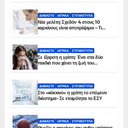
ΔΙΑΒΆΣΤΕ
ΙΑΤΡΙΚΆ
ΣΤΙΓΜΙΌΤΥΠΑ
Νέα μελέτη: Σχεδόν 4 στους 10
καρκίνους είναι αποτρέψιμοι – Τι
δείχνουν τα στοιχεία
ΔΙΑΒΆΣΤΕ
ΙΑΤΡΙΚΆ
ΣΤΙΓΜΙΌΤΥΠΑ
Σε έξαρση η γρίπη: Ένα στα δύο
παιδιά που χάνει τη ζωή του
αντιμετωπίζει υποκείμενο νόσημα –
Εμβολιασμό συνιστούν οι ειδικοί
ΔΙΑΒΆΣΤΕ
ΙΑΤΡΙΚΆ
ΣΤΙΓΜΙΌΤΥΠΑ
Στο «κόκκινο» η γρίπη το επόμενο
διάστημα- Σε ετοιμότητα το ΕΣΥ
ΔΙΑΒΆΣΤΕ
ΙΑΤΡΙΚΆ
ΣΤΙΓΜΙΌΤΥΠΑ
Θερίζει ο καρκίνος την ανθρωπότητα: