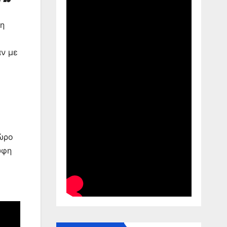
τη
αν με
χώρο
ύφη