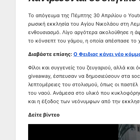
o
p
n
m
o
p
g
Το απόγευμα της Πέμπτης 30 Απριλίου ο You
k
er
ρωσική εκκλησία του Αγίου Νικολάου στη Λεμ
ενθουσιασμό. Λίγο αργότερα ακολούθησε η άφ
το κόνσεπτ του γάμου, η οποία απέσπασε το
Διαβάστε επίσης:
Ο Φειδιας κάνει νέο κόμμ
Φίλοι και συγγενείς του ζευγαριού, αλλά κα
giveaway, έσπευσαν να δημοσιεύσουν στα soc
λεπτομέρειες του στολισμού, όπως οι παστέλ
του ναού. Ανάμεσα στο υλικό που κυκλοφόρησε
και η έξοδος των νεόνυμφων από την εκκλησί
Δείτε βίντεο