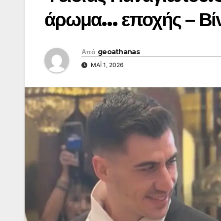
άρωμα… εποχής – Βίντ
Από
geoathanas
ΜΆΙ 1, 2026