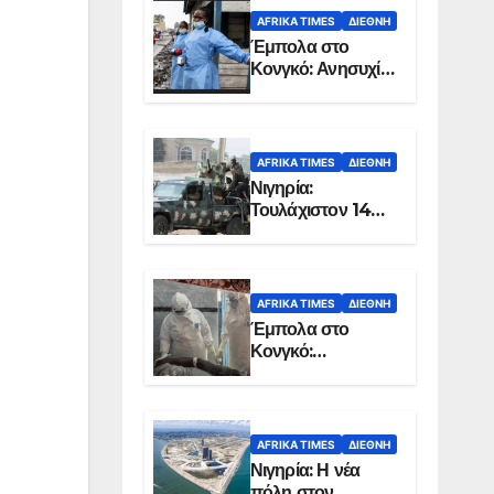
AFRIKA TIMES
ΔΙΕΘΝΉ
Έμπολα στο
Κονγκό: Ανησυχία
για τη μεγάλη
εξάπλωση της
επιδημίας
AFRIKA TIMES
ΔΙΕΘΝΉ
Νιγηρία:
Τουλάχιστον 14
νεκροί από
επίθεση ενόπλων
στην Οτούκπο
AFRIKA TIMES
ΔΙΕΘΝΉ
Έμπολα στο
Κονγκό:
Ξεπέρασαν τους
1.350 οι νεκροί
AFRIKA TIMES
ΔΙΕΘΝΉ
Νιγηρία: Η νέα
πόλη στον