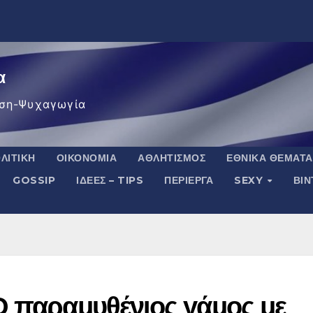
α
ση-Ψυχαγωγία
ΛΙΤΙΚΉ
ΟΙΚΟΝΟΜΊΑ
ΑΘΛΗΤΙΣΜΌΣ
ΕΘΝΙΚΆ ΘΈΜΑΤΑ
GOSSIP
ΙΔΈΕΣ – TIPS
ΠΕΡΊΕΡΓΑ
SEXY
ΒΙ
Ο παραμυθένιος γάμος με