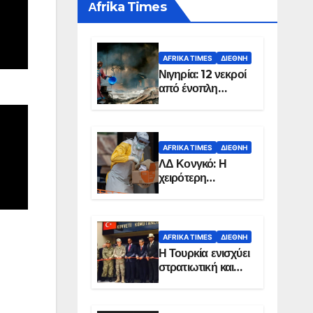
Αfrika Times
AFRIKA TIMES
ΔΙΕΘΝΉ
Νιγηρία: 12 νεκροί
από ένοπλη
επίθεση σε χωριό
AFRIKA TIMES
ΔΙΕΘΝΉ
ΛΔ Κονγκό: Η
χειρότερη
επιδημία Έμπολα
στην ιστορία της
χώρας
AFRIKA TIMES
ΔΙΕΘΝΉ
Η Τουρκία ενισχύει
στρατιωτική και
ενεργειακή
παρουσία στη
Σομαλία