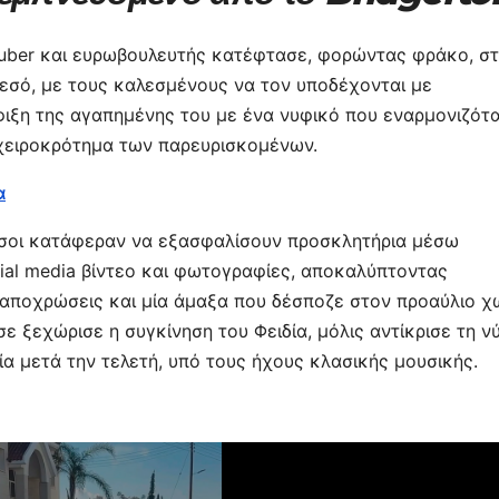
τε
ίτ
tuber και ευρωβουλευτής κατέφτασε, φορώντας φράκο, σ
ε
εσό, με τους καλεσμένους να τον υποδέχονται με
ιξη της αγαπημένης του με ένα νυφικό που εναρμονιζότ
 χειροκρότημα των παρευρισκομένων.
α
ι όσοι κατάφεραν να εξασφαλίσουν προσκλητήρια μέσω
ial media βίντεο και φωτογραφίες, αποκαλύπτοντας
 αποχρώσεις και μία άμαξα που δέσποζε στον προαύλιο 
 ξεχώρισε η συγκίνηση του Φειδία, μόλις αντίκρισε τη ν
α μετά την τελετή, υπό τους ήχους κλασικής μουσικής.