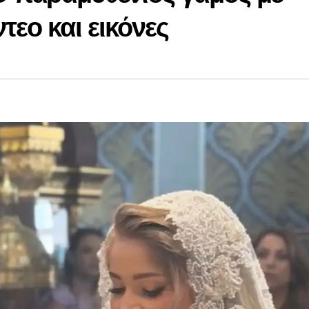
εο και εικόνες