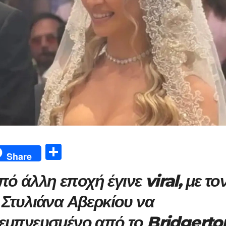
Μ
Share
οι
 άλλη εποχή έγινε viral, με το
ρ
α
 Στυλιάνα Αβερκίου να
σ
 εμπνευσμένο από το Bridgerto