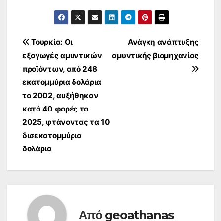
Πλοήγηση
Τουρκία: Οι
Ανάγκη ανάπτυξης
εξαγωγές αμυντικών
αμυντικής βιομηχανίας
άρθρων
προϊόντων, από 248
εκατομμύρια δολάρια
το 2002, αυξήθηκαν
κατά 40 φορές το
2025, φτάνοντας τα 10
δισεκατομμύρια
δολάρια
Από
geoathanas