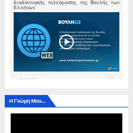
Η Γνώμη Μου…