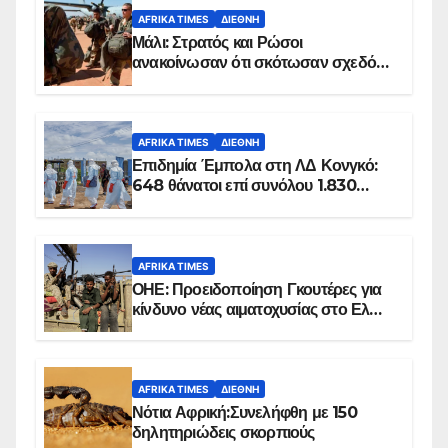
AFRIKA TIMES
ΔΙΕΘΝΉ
Μάλι: Στρατός και Ρώσοι
ανακοίνωσαν ότι σκότωσαν σχεδόν
100 τζιχαντιστές
AFRIKA TIMES
ΔΙΕΘΝΉ
Επιδημία Έμπολα στη ΛΔ Κονγκό:
648 θάνατοι επί συνόλου 1.830
επιβεβαιωμένων κρουσμάτων
AFRIKA TIMES
ΟΗΕ: Προειδοποίηση Γκουτέρες για
κίνδυνο νέας αιματοχυσίας στο Ελ
Ομπέιντ του Σουδάν
AFRIKA TIMES
ΔΙΕΘΝΉ
Νότια Αφρική:Συνελήφθη με 150
δηλητηριώδεις σκορπιούς