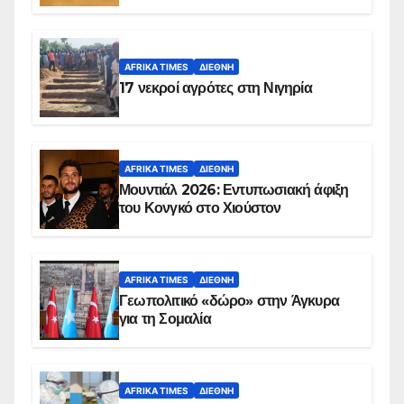
AFRIKA TIMES
ΔΙΕΘΝΉ
17 νεκροί αγρότες στη Νιγηρία
AFRIKA TIMES
ΔΙΕΘΝΉ
Μουντιάλ 2026: Εντυπωσιακή άφιξη
του Κονγκό στο Χιούστον
AFRIKA TIMES
ΔΙΕΘΝΉ
Γεωπολιτικό «δώρο» στην Άγκυρα
για τη Σομαλία
AFRIKA TIMES
ΔΙΕΘΝΉ