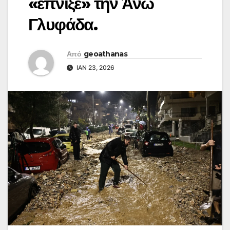
«έπνιξε» την Άνω
Γλυφάδα.
Από
geoathanas
ΙΑΝ 23, 2026