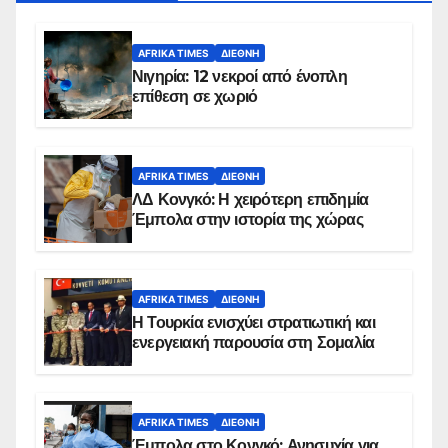
AFRIKA TIMES
ΔΙΕΘΝΉ
Νιγηρία: 12 νεκροί από ένοπλη
επίθεση σε χωριό
AFRIKA TIMES
ΔΙΕΘΝΉ
ΛΔ Κονγκό: Η χειρότερη επιδημία
Έμπολα στην ιστορία της χώρας
AFRIKA TIMES
ΔΙΕΘΝΉ
Η Τουρκία ενισχύει στρατιωτική και
ενεργειακή παρουσία στη Σομαλία
AFRIKA TIMES
ΔΙΕΘΝΉ
Έμπολα στο Κονγκό: Ανησυχία για