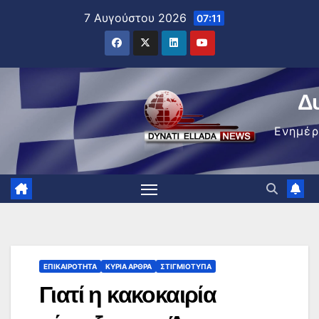
Μετάβαση
7 Αυγούστου 2026
07:11
στο
περιεχόμενο
Δ
Ενημέ
ΕΠΙΚΑΙΡΌΤΗΤΑ
ΚΥΡΙΑ ΑΡΘΡΑ
ΣΤΙΓΜΙΌΤΥΠΑ
Γιατί η κακοκαιρία