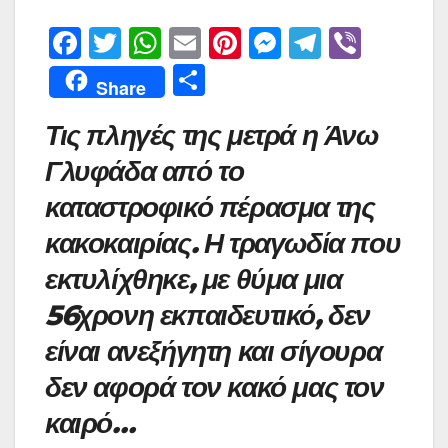
F
T
W
E
Pi
M
T
Vi
a
w
h
m
nt
e
el
b
Μ
Share
c
itt
at
ai
er
s
e
er
οι
Τις πληγές της μετρά η Άνω
e
er
s
l
e
s
gr
ρ
b
A
st
e
a
Γλυφάδα από το
α
o
p
n
m
σ
καταστροφικό πέρασμα της
o
p
g
τε
κακοκαιρίας. Η τραγωδία που
k
er
ίτ
εκτυλίχθηκε, με θύμα μια
ε
56χρονη εκπαιδευτικό, δεν
είναι ανεξήγητη και σίγουρα
δεν αφορά τον κακό μας τον
καιρό…