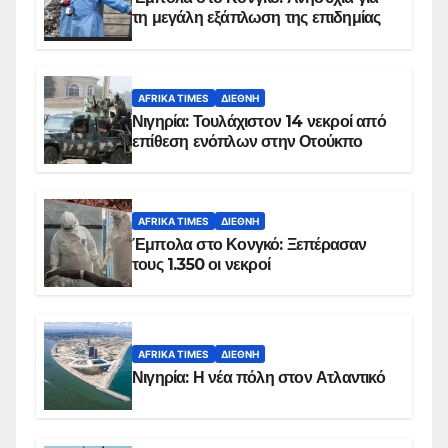
τη μεγάλη εξάπλωση της επιδημίας
AFRIKA TIMES
ΔΙΕΘΝΉ
Νιγηρία: Τουλάχιστον 14 νεκροί από
επίθεση ενόπλων στην Οτούκπο
AFRIKA TIMES
ΔΙΕΘΝΉ
Έμπολα στο Κονγκό: Ξεπέρασαν
τους 1.350 οι νεκροί
AFRIKA TIMES
ΔΙΕΘΝΉ
Νιγηρία: Η νέα πόλη στον Ατλαντικό