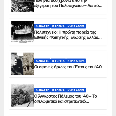
Πενήντα δύο χρόνια από την
εξέγερση του Πολυτεχνείου – Λεπτό
προς λεπτό η εισβολή – ΦΩΤΟ και
ΒΙΝΤΕΟ
ΔΙΑΒΆΣΤΕ
ΙΣΤΟΡΙΚΆ
ΚΥΡΙΑ ΑΡΘΡΑ
Πολυτεχνείο: Η πρώτη πορεία της
Εθνικής Φοιτητικής Ένωσης Ελλάδος
στις 17 Νοεμβρίου 1975 με την
αιματοβαμμένη σημαία
ΔΙΑΒΆΣΤΕ
ΙΣΤΟΡΙΚΆ
ΚΥΡΙΑ ΑΡΘΡΑ
Οι αφανείς ήρωες του Έπους του ’40
ΔΙΑΒΆΣΤΕ
ΙΣΤΟΡΙΚΆ
ΚΥΡΙΑ ΑΡΘΡΑ
Ο Άγνωστος Πόλεμος του ’40 – Το
διπλωματικό και στρατιωτικό
παρασκήνιο