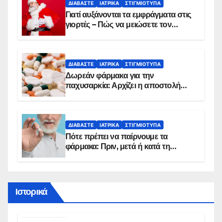
ΔΙΑΒΆΣΤΕ
ΙΑΤΡΙΚΆ
ΣΤΙΓΜΙΌΤΥΠΑ
Γιατί αυξάνονται τα εμφράγματα στις
γιορτές – Πώς να μειώσετε τον
κίνδυνο, σύμφωνα με καρδιολόγο
ΔΙΑΒΆΣΤΕ
ΙΑΤΡΙΚΆ
ΣΤΙΓΜΙΌΤΥΠΑ
Δωρεάν φάρμακα για την
παχυσαρκία: Αρχίζει η αποστολή
sms για τους δικαιούχους – Οι
προϋποθέσεις ένταξης στο
πρόγραμμα
ΔΙΑΒΆΣΤΕ
ΙΑΤΡΙΚΆ
ΣΤΙΓΜΙΌΤΥΠΑ
Πότε πρέπει να παίρνουμε τα
φάρμακα: Πριν, μετά ή κατά τη
διάρκεια του φαγητού;
Ιστορικά