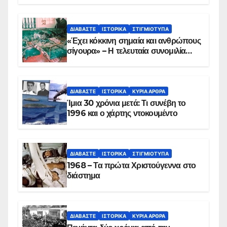
ΔΙΑΒΆΣΤΕ
ΙΣΤΟΡΙΚΆ
ΣΤΙΓΜΙΌΤΥΠΑ
«Έχει κόκκινη σημαία και ανθρώπους
σίγουρα» – Η τελευταία συνομιλία
των ηρώων στα Ίμια, πριν τη
συντριβή του ελικοπτέρου
ΔΙΑΒΆΣΤΕ
ΙΣΤΟΡΙΚΆ
ΚΥΡΙΑ ΑΡΘΡΑ
Ίμια 30 χρόνια μετά: Τι συνέβη το
1996 και ο χάρτης ντοκουμέντο
ΔΙΑΒΆΣΤΕ
ΙΣΤΟΡΙΚΆ
ΣΤΙΓΜΙΌΤΥΠΑ
1968 – Τα πρώτα Χριστούγεννα στο
διάστημα
ΔΙΑΒΆΣΤΕ
ΙΣΤΟΡΙΚΆ
ΚΥΡΙΑ ΑΡΘΡΑ