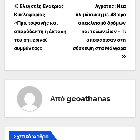
Πλοήγηση
Ελεγκτές Εναέριας
Αγρότες: Νέα
Κυκλοφορίας:
κλιμάκωση με 48ωρο
άρθρων
«Πρωτοφανής και
αποκλεισμό δρόμων
απαράδεκτη η έκταση
και τελωνείων – Τι
του σημερινού
αποφάσισαν στη
συμβάντος»
σύσκεψη στα Μάλγαρα
Από
geoathanas
Σχετικό Άρθρο