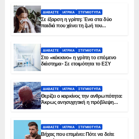
ΔΙΑΒΆΣΤΕ
ΙΑΤΡΙΚΆ
ΣΤΙΓΜΙΌΤΥΠΑ
Σε έξαρση η γρίπη: Ένα στα δύο
παιδιά που χάνει τη ζωή του
αντιμετωπίζει υποκείμενο νόσημα –
Εμβολιασμό συνιστούν οι ειδικοί
ΔΙΑΒΆΣΤΕ
ΙΑΤΡΙΚΆ
ΣΤΙΓΜΙΌΤΥΠΑ
Στο «κόκκινο» η γρίπη το επόμενο
διάστημα- Σε ετοιμότητα το ΕΣΥ
ΔΙΑΒΆΣΤΕ
ΙΑΤΡΙΚΆ
ΣΤΙΓΜΙΌΤΥΠΑ
Θερίζει ο καρκίνος την ανθρωπότητα:
Άκρως ανησυχητική η πρόβλεψη…
ΔΙΑΒΆΣΤΕ
ΙΑΤΡΙΚΆ
ΣΤΙΓΜΙΌΤΥΠΑ
Βήχας που επιμένει: Πότε να δείτε