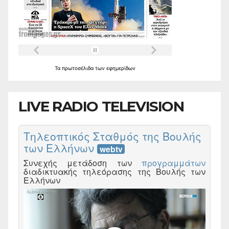
Τα
πρωτοσέλιδα
των
εφημερίδων
LIVE RADIO TELEVISION