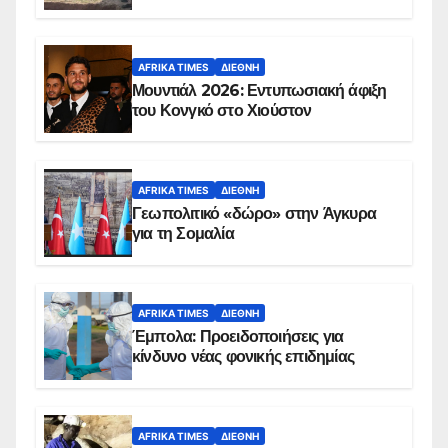
AFRIKA TIMES
ΔΙΕΘΝΉ
Μουντιάλ 2026: Εντυπωσιακή άφιξη
του Κονγκό στο Χιούστον
AFRIKA TIMES
ΔΙΕΘΝΉ
Γεωπολιτικό «δώρο» στην Άγκυρα
για τη Σομαλία
AFRIKA TIMES
ΔΙΕΘΝΉ
Έμπολα: Προειδοποιήσεις για
κίνδυνο νέας φονικής επιδημίας
AFRIKA TIMES
ΔΙΕΘΝΉ