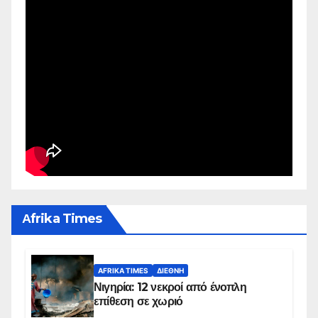
Αfrika Times
AFRIKA TIMES
ΔΙΕΘΝΉ
Νιγηρία: 12 νεκροί από ένοπλη
επίθεση σε χωριό