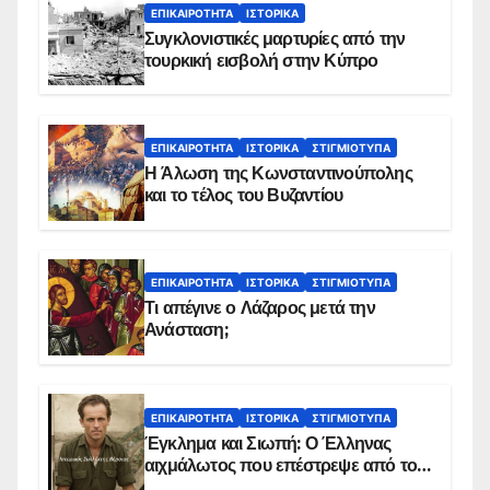
ΕΠΙΚΑΙΡΌΤΗΤΑ
ΙΣΤΟΡΙΚΆ
Συγκλονιστικές μαρτυρίες από την
τουρκική εισβολή στην Κύπρο
ΕΠΙΚΑΙΡΌΤΗΤΑ
ΙΣΤΟΡΙΚΆ
ΣΤΙΓΜΙΌΤΥΠΑ
Η Άλωση της Κωνσταντινούπολης
και το τέλος του Βυζαντίου
ΕΠΙΚΑΙΡΌΤΗΤΑ
ΙΣΤΟΡΙΚΆ
ΣΤΙΓΜΙΌΤΥΠΑ
Τι απέγινε ο Λάζαρος μετά την
Ανάσταση;
ΕΠΙΚΑΙΡΌΤΗΤΑ
ΙΣΤΟΡΙΚΆ
ΣΤΙΓΜΙΌΤΥΠΑ
Έγκλημα και Σιωπή: Ο Έλληνας
αιχμάλωτος που επέστρεψε από το
Παραπέτασμα