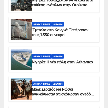
Νιγηρία: Τουλάχιστον 14 νεκροί από
επίθεση ενόπλων στην Οτούκπο
AFRIKA TIMES
ΔΙΕΘΝΉ
Έμπολα στο Κονγκό: Ξεπέρασαν
τους 1.350 οι νεκροί
AFRIKA TIMES
ΔΙΕΘΝΉ
Νιγηρία: Η νέα πόλη στον Ατλαντικό
AFRIKA TIMES
ΔΙΕΘΝΉ
Μάλι: Στρατός και Ρώσοι
ανακοίνωσαν ότι σκότωσαν σχεδόν
100 τζιχαντιστές