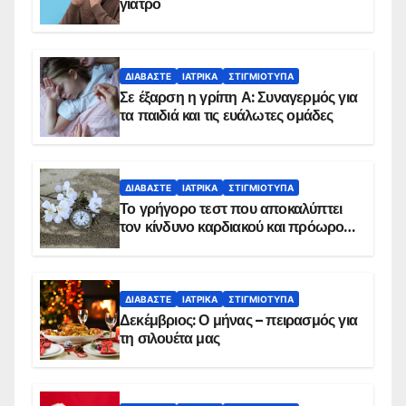
γιατρό
ΔΙΑΒΆΣΤΕ
ΙΑΤΡΙΚΆ
ΣΤΙΓΜΙΌΤΥΠΑ
Σε έξαρση η γρίπη Α: Συναγερμός για
τα παιδιά και τις ευάλωτες ομάδες
ΔΙΑΒΆΣΤΕ
ΙΑΤΡΙΚΆ
ΣΤΙΓΜΙΌΤΥΠΑ
Το γρήγορο τεστ που αποκαλύπτει
τον κίνδυνο καρδιακού και πρόωρου
θανάτου
ΔΙΑΒΆΣΤΕ
ΙΑΤΡΙΚΆ
ΣΤΙΓΜΙΌΤΥΠΑ
Δεκέμβριος: Ο μήνας – πειρασμός για
τη σιλουέτα μας