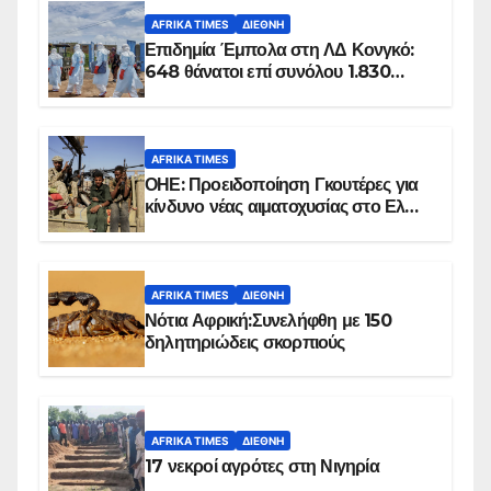
AFRIKA TIMES
ΔΙΕΘΝΉ
Επιδημία Έμπολα στη ΛΔ Κονγκό:
648 θάνατοι επί συνόλου 1.830
επιβεβαιωμένων κρουσμάτων
AFRIKA TIMES
ΟΗΕ: Προειδοποίηση Γκουτέρες για
κίνδυνο νέας αιματοχυσίας στο Ελ
Ομπέιντ του Σουδάν
AFRIKA TIMES
ΔΙΕΘΝΉ
Νότια Αφρική:Συνελήφθη με 150
δηλητηριώδεις σκορπιούς
AFRIKA TIMES
ΔΙΕΘΝΉ
17 νεκροί αγρότες στη Νιγηρία