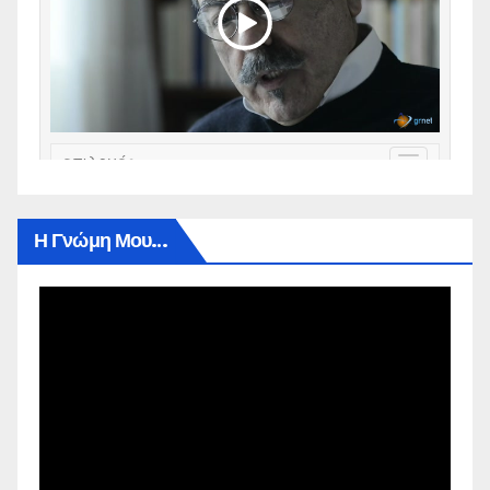
Η Γνώμη Μου…