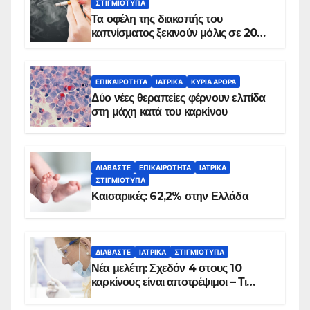
ΣΤΙΓΜΙΌΤΥΠΑ
Τα οφέλη της διακοπής του
καπνίσματος ξεκινούν μόλις σε 20
λεπτά
ΕΠΙΚΑΙΡΌΤΗΤΑ
ΙΑΤΡΙΚΆ
ΚΥΡΙΑ ΑΡΘΡΑ
Δύο νέες θεραπείες φέρνουν ελπίδα
στη μάχη κατά του καρκίνου
ΔΙΑΒΆΣΤΕ
ΕΠΙΚΑΙΡΌΤΗΤΑ
ΙΑΤΡΙΚΆ
ΣΤΙΓΜΙΌΤΥΠΑ
Καισαρικές: 62,2% στην Ελλάδα
ΔΙΑΒΆΣΤΕ
ΙΑΤΡΙΚΆ
ΣΤΙΓΜΙΌΤΥΠΑ
Νέα μελέτη: Σχεδόν 4 στους 10
καρκίνους είναι αποτρέψιμοι – Τι
δείχνουν τα στοιχεία