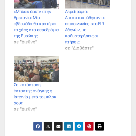
«Μπλακ άουτ» στην
Αεροδρόμια:
Βρετανία: Μία
Αποκαταστάθηκαν οι
εβδομάδα θα κρατήσει
επικοινωνίες στο FIR
το χάος στα αεροδρόμια
Αθηνών, με
της Ευρώπης
καθυστερήσεις οι
σε "Διεθνή"
πτήσεις
σε "Διαβάστε"
Σε κατάσταση
έκτακτης ανάγκης η
Ισπανία μετά το μπλακ
άουτ
σε "Διεθνή"