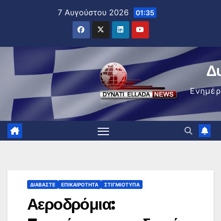
Μετάβαση
7 Αυγούστου 2026
01:35
στο
περιεχόμενο
Δ
Ενημέ
ΔΙΑΒΆΣΤΕ
ΕΠΙΚΑΙΡΌΤΗΤΑ
ΣΤΙΓΜΙΌΤΥΠΑ
Αεροδρόμια: