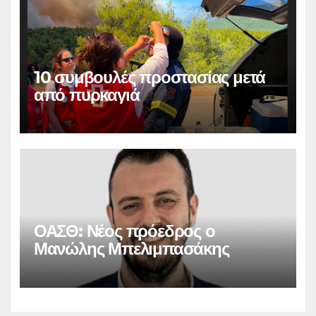
10 συμβουλές προστασίας μετά
από πυρκαγιά
ΟΑΣΘ: Νέος πρόεδρος ο
Μανώλης Μπελιμπασάκης