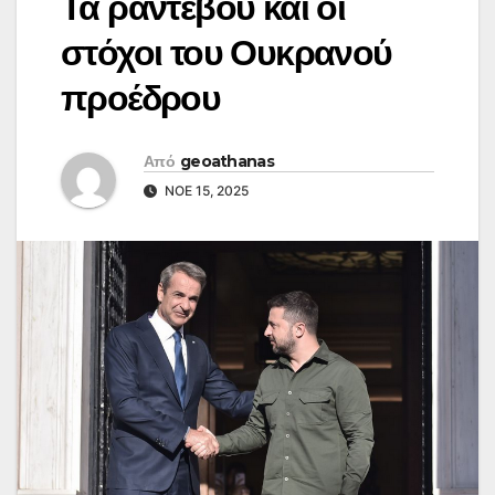
Τα ραντεβού και οι
στόχοι του Ουκρανού
προέδρου
Από
geoathanas
ΝΟΈ 15, 2025