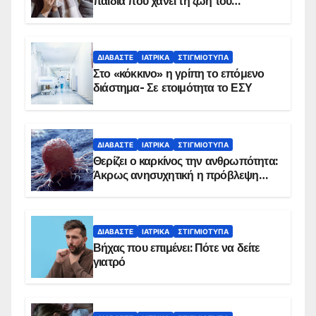
παιδιά που χάνει τη ζωή του
αντιμετωπίζει υποκείμενο νόσημα –
Εμβολιασμό συνιστούν οι ειδικοί
ΔΙΑΒΆΣΤΕ
ΙΑΤΡΙΚΆ
ΣΤΙΓΜΙΌΤΥΠΑ
Στο «κόκκινο» η γρίπη το επόμενο
διάστημα- Σε ετοιμότητα το ΕΣΥ
ΔΙΑΒΆΣΤΕ
ΙΑΤΡΙΚΆ
ΣΤΙΓΜΙΌΤΥΠΑ
Θερίζει ο καρκίνος την ανθρωπότητα:
Άκρως ανησυχητική η πρόβλεψη…
ΔΙΑΒΆΣΤΕ
ΙΑΤΡΙΚΆ
ΣΤΙΓΜΙΌΤΥΠΑ
Βήχας που επιμένει: Πότε να δείτε
γιατρό