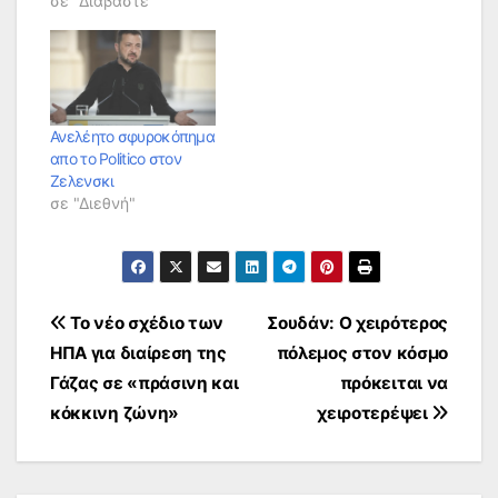
σε "Διαβάστε"
Ανελέητο σφυροκόπημα
απο το Politico στον
Ζελενσκι
σε "Διεθνή"
Πλοήγηση
Το νέο σχέδιο των
Σουδάν: Ο χειρότερος
ΗΠΑ για διαίρεση της
πόλεμος στον κόσμο
άρθρων
Γάζας σε «πράσινη και
πρόκειται να
κόκκινη ζώνη»
χειροτερέψει