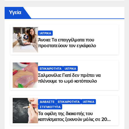
Yγεία
ΙΑΤΡΙΚΆ
Άνοια: Τα επαγγέλματα που
προστατεύουν τον εγκέφαλο
ΕΠΙΚΑΙΡΌΤΗΤΑ
ΙΑΤΡΙΚΆ
Σαλμονέλα: Γιατί δεν πρέπει να
πλένουμε το ωμό κοτόπουλο
ΔΙΑΒΆΣΤΕ
ΕΠΙΚΑΙΡΌΤΗΤΑ
ΙΑΤΡΙΚΆ
ΣΤΙΓΜΙΌΤΥΠΑ
Τα οφέλη της διακοπής του
καπνίσματος ξεκινούν μόλις σε 20
λεπτά