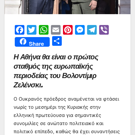
F
T
W
E
Pi
M
T
Vi
a
w
h
m
nt
e
el
b
Μ
Share
c
itt
at
ai
er
s
e
er
οι
Η Αθήνα θα είναι ο πρώτος
e
er
s
l
e
s
gr
ρ
σταθμός της ευρωπαϊκής
b
A
st
e
a
α
περιοδείας του Βολοντίμιρ
o
p
n
m
σ
Ζελένσκι.
o
p
g
τε
k
er
ίτ
Ο Ουκρανός πρόεδρος αναμένεται να φτάσει
ε
νωρίς το μεσημέρι της Κυριακής στην
ελληνική πρωτεύουσα για σημαντικές
συνομιλίες σε ανώτατο πολιτειακό και
πολιτικό επίπεδο, καθώς θα έχει συναντήσεις