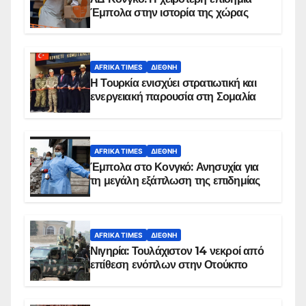
Έμπολα στην ιστορία της χώρας
AFRIKA TIMES
ΔΙΕΘΝΉ
Η Τουρκία ενισχύει στρατιωτική και
ενεργειακή παρουσία στη Σομαλία
AFRIKA TIMES
ΔΙΕΘΝΉ
Έμπολα στο Κονγκό: Ανησυχία για
τη μεγάλη εξάπλωση της επιδημίας
AFRIKA TIMES
ΔΙΕΘΝΉ
Νιγηρία: Τουλάχιστον 14 νεκροί από
επίθεση ενόπλων στην Οτούκπο