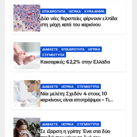
ΕΠΙΚΑΙΡΌΤΗΤΑ
ΙΑΤΡΙΚΆ
ΚΥΡΙΑ ΑΡΘΡΑ
Δύο νέες θεραπείες φέρνουν ελπίδα
στη μάχη κατά του καρκίνου
ΔΙΑΒΆΣΤΕ
ΕΠΙΚΑΙΡΌΤΗΤΑ
ΙΑΤΡΙΚΆ
ΣΤΙΓΜΙΌΤΥΠΑ
Καισαρικές: 62,2% στην Ελλάδα
ΔΙΑΒΆΣΤΕ
ΙΑΤΡΙΚΆ
ΣΤΙΓΜΙΌΤΥΠΑ
Νέα μελέτη: Σχεδόν 4 στους 10
καρκίνους είναι αποτρέψιμοι – Τι
δείχνουν τα στοιχεία
ΔΙΑΒΆΣΤΕ
ΙΑΤΡΙΚΆ
ΣΤΙΓΜΙΌΤΥΠΑ
Σε έξαρση η γρίπη: Ένα στα δύο