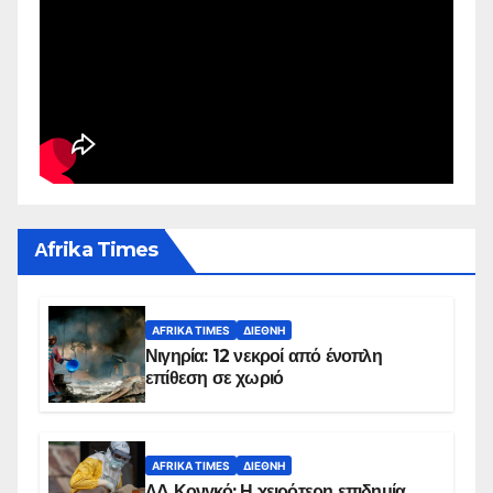
Αfrika Times
AFRIKA TIMES
ΔΙΕΘΝΉ
Νιγηρία: 12 νεκροί από ένοπλη
επίθεση σε χωριό
AFRIKA TIMES
ΔΙΕΘΝΉ
ΛΔ Κονγκό: Η χειρότερη επιδημία