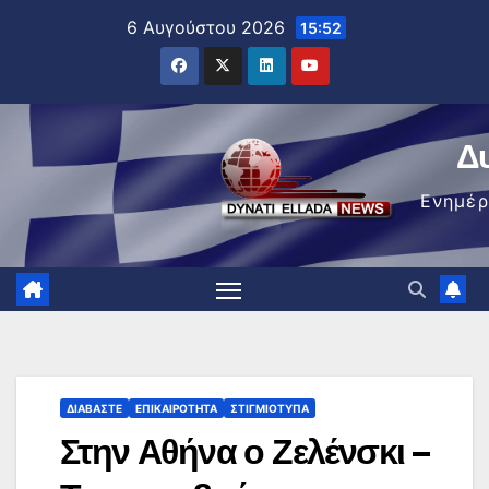
Μετάβαση
6 Αυγούστου 2026
15:52
στο
περιεχόμενο
Δ
Ενημέ
ΔΙΑΒΆΣΤΕ
ΕΠΙΚΑΙΡΌΤΗΤΑ
ΣΤΙΓΜΙΌΤΥΠΑ
Στην Αθήνα ο Ζελένσκι –