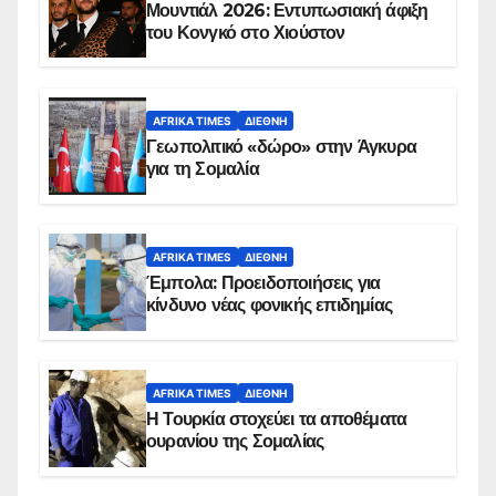
Μουντιάλ 2026: Εντυπωσιακή άφιξη
του Κονγκό στο Χιούστον
AFRIKA TIMES
ΔΙΕΘΝΉ
Γεωπολιτικό «δώρο» στην Άγκυρα
για τη Σομαλία
AFRIKA TIMES
ΔΙΕΘΝΉ
Έμπολα: Προειδοποιήσεις για
κίνδυνο νέας φονικής επιδημίας
AFRIKA TIMES
ΔΙΕΘΝΉ
Η Τουρκία στοχεύει τα αποθέματα
ουρανίου της Σομαλίας