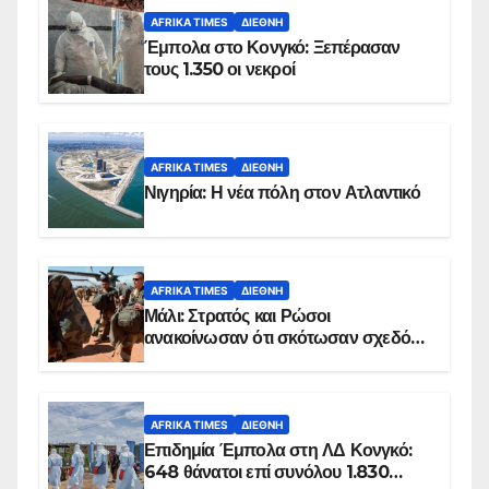
AFRIKA TIMES
ΔΙΕΘΝΉ
Έμπολα στο Κονγκό: Ξεπέρασαν
τους 1.350 οι νεκροί
AFRIKA TIMES
ΔΙΕΘΝΉ
Νιγηρία: Η νέα πόλη στον Ατλαντικό
AFRIKA TIMES
ΔΙΕΘΝΉ
Μάλι: Στρατός και Ρώσοι
ανακοίνωσαν ότι σκότωσαν σχεδόν
100 τζιχαντιστές
AFRIKA TIMES
ΔΙΕΘΝΉ
Επιδημία Έμπολα στη ΛΔ Κονγκό:
648 θάνατοι επί συνόλου 1.830