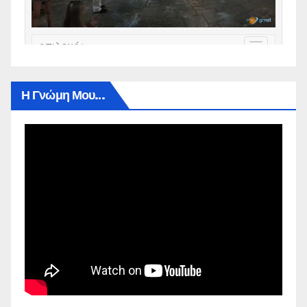
Η Γνώμη Μου…