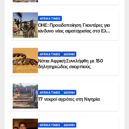
επιβεβαιωμένων κρουσμάτων
AFRIKA TIMES
ΟΗΕ: Προειδοποίηση Γκουτέρες για
κίνδυνο νέας αιματοχυσίας στο Ελ
Ομπέιντ του Σουδάν
AFRIKA TIMES
ΔΙΕΘΝΉ
Νότια Αφρική:Συνελήφθη με 150
δηλητηριώδεις σκορπιούς
AFRIKA TIMES
ΔΙΕΘΝΉ
17 νεκροί αγρότες στη Νιγηρία
AFRIKA TIMES
ΔΙΕΘΝΉ