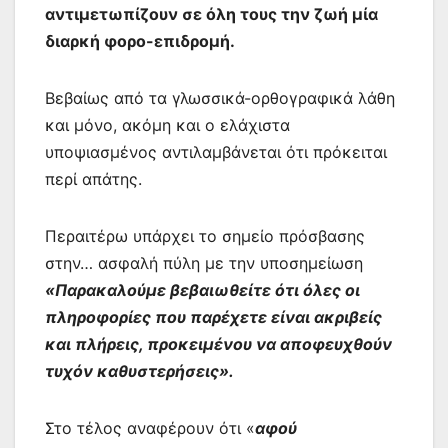
αντιμετωπίζουν σε όλη τους την ζωή μία
διαρκή φορο-επιδρομή.
Βεβαίως από τα γλωσσικά-ορθογραφικά λάθη
και μόνο, ακόμη και ο ελάχιστα
υποψιασμένος αντιλαμβάνεται ότι πρόκειται
περί απάτης.
Περαιτέρω υπάρχει το σημείο πρόσβασης
στην… ασφαλή πύλη με την υποσημείωση
«Παρακαλού‍με βεβαιωθείτε ότι όλ‍ες ο‍ι
πληροφο‍ρίες που παρ‍έχετε είναι ακριβείς
κ‍αι‍ πλήρεις,‍ προκειμένου‍ να αποφευχθούν
τυχόν καθυστερή‍σεις».
Στο τέλος αναφέρουν ότι «
αφ‍ού