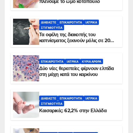
πλένουμε το ωμό κοτόπουλο
ΔΙΑΒΆΣΤΕ
ΕΠΙΚΑΙΡΌΤΗΤΑ
ΙΑΤΡΙΚΆ
ΣΤΙΓΜΙΌΤΥΠΑ
Τα οφέλη της διακοπής του
καπνίσματος ξεκινούν μόλις σε 20
λεπτά
ΕΠΙΚΑΙΡΌΤΗΤΑ
ΙΑΤΡΙΚΆ
ΚΥΡΙΑ ΑΡΘΡΑ
Δύο νέες θεραπείες φέρνουν ελπίδα
στη μάχη κατά του καρκίνου
ΔΙΑΒΆΣΤΕ
ΕΠΙΚΑΙΡΌΤΗΤΑ
ΙΑΤΡΙΚΆ
ΣΤΙΓΜΙΌΤΥΠΑ
Καισαρικές: 62,2% στην Ελλάδα