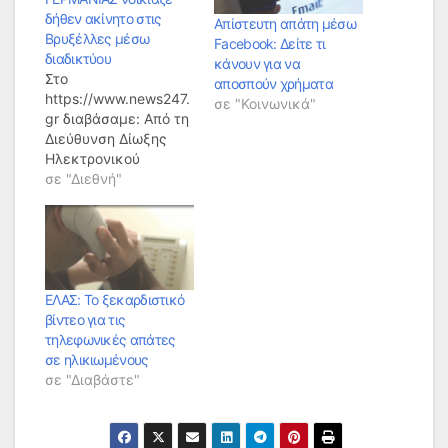
δήθεν ακίνητο στις
Απίστευτη απάτη μέσω
Βρυξέλλες μέσω
Facebook: Δείτε τι
διαδικτύου
κάνουν για να
Στο
αποσπούν χρήματα
https://www.news247.
σε "Κοινωνικά"
gr διαβάσαμε: Από τη
Διεύθυνση Δίωξης
Ηλεκτρονικού
Εγκλήματος του
σε "Διεθνή"
Αρχηγείου της
Ελληνικής
Αστυνομίας,
διερευνήθηκε και
εξιχνιάστηκε
υπόθεση απάτης και
ΕΛΑΣ: Το ξεκαρδιστικό
παραβάσεων της
βίντεο για τις
νομοθεσίας για τα
τηλεφωνικές απάτες
προσωπικά
σε ηλικιωμένους
δεδομένα, πράξεις
σε "Διαβάστε"
που τελέστηκαν
μέσω διαδικτύου. Για
την υπόθεση