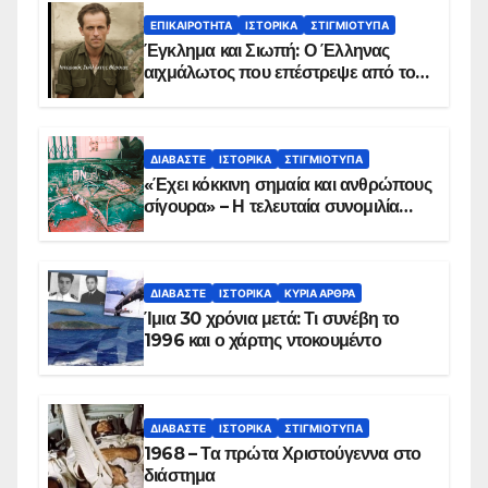
ΕΠΙΚΑΙΡΌΤΗΤΑ
ΙΣΤΟΡΙΚΆ
ΣΤΙΓΜΙΌΤΥΠΑ
Έγκλημα και Σιωπή: Ο Έλληνας
αιχμάλωτος που επέστρεψε από το
Παραπέτασμα
ΔΙΑΒΆΣΤΕ
ΙΣΤΟΡΙΚΆ
ΣΤΙΓΜΙΌΤΥΠΑ
«Έχει κόκκινη σημαία και ανθρώπους
σίγουρα» – Η τελευταία συνομιλία
των ηρώων στα Ίμια, πριν τη
συντριβή του ελικοπτέρου
ΔΙΑΒΆΣΤΕ
ΙΣΤΟΡΙΚΆ
ΚΥΡΙΑ ΑΡΘΡΑ
Ίμια 30 χρόνια μετά: Τι συνέβη το
1996 και ο χάρτης ντοκουμέντο
ΔΙΑΒΆΣΤΕ
ΙΣΤΟΡΙΚΆ
ΣΤΙΓΜΙΌΤΥΠΑ
1968 – Τα πρώτα Χριστούγεννα στο
διάστημα