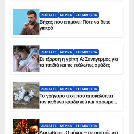
ΔΙΑΒΆΣΤΕ
ΙΑΤΡΙΚΆ
ΣΤΙΓΜΙΌΤΥΠΑ
Βήχας που επιμένει: Πότε να δείτε
γιατρό
ΔΙΑΒΆΣΤΕ
ΙΑΤΡΙΚΆ
ΣΤΙΓΜΙΌΤΥΠΑ
Σε έξαρση η γρίπη Α: Συναγερμός για
τα παιδιά και τις ευάλωτες ομάδες
ΔΙΑΒΆΣΤΕ
ΙΑΤΡΙΚΆ
ΣΤΙΓΜΙΌΤΥΠΑ
Το γρήγορο τεστ που αποκαλύπτει
τον κίνδυνο καρδιακού και πρόωρου
θανάτου
ΔΙΑΒΆΣΤΕ
ΙΑΤΡΙΚΆ
ΣΤΙΓΜΙΌΤΥΠΑ
Δεκέμβριος: Ο μήνας – πειρασμός για