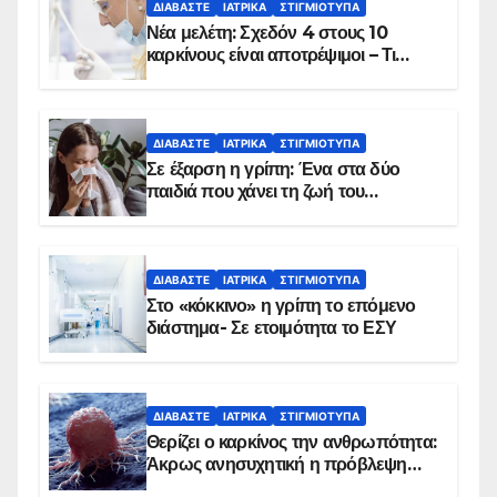
ΔΙΑΒΆΣΤΕ
ΙΑΤΡΙΚΆ
ΣΤΙΓΜΙΌΤΥΠΑ
Νέα μελέτη: Σχεδόν 4 στους 10
καρκίνους είναι αποτρέψιμοι – Τι
δείχνουν τα στοιχεία
ΔΙΑΒΆΣΤΕ
ΙΑΤΡΙΚΆ
ΣΤΙΓΜΙΌΤΥΠΑ
Σε έξαρση η γρίπη: Ένα στα δύο
παιδιά που χάνει τη ζωή του
αντιμετωπίζει υποκείμενο νόσημα –
Εμβολιασμό συνιστούν οι ειδικοί
ΔΙΑΒΆΣΤΕ
ΙΑΤΡΙΚΆ
ΣΤΙΓΜΙΌΤΥΠΑ
Στο «κόκκινο» η γρίπη το επόμενο
διάστημα- Σε ετοιμότητα το ΕΣΥ
ΔΙΑΒΆΣΤΕ
ΙΑΤΡΙΚΆ
ΣΤΙΓΜΙΌΤΥΠΑ
Θερίζει ο καρκίνος την ανθρωπότητα:
Άκρως ανησυχητική η πρόβλεψη…