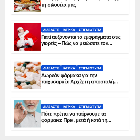
τη σιλουέτα μας
ΔΙΑΒΆΣΤΕ
ΙΑΤΡΙΚΆ
ΣΤΙΓΜΙΌΤΥΠΑ
Γιατί αυξάνονται τα εμφράγματα στις
γιορτές – Πώς να μειώσετε τον
κίνδυνο, σύμφωνα με καρδιολόγο
ΔΙΑΒΆΣΤΕ
ΙΑΤΡΙΚΆ
ΣΤΙΓΜΙΌΤΥΠΑ
Δωρεάν φάρμακα για την
παχυσαρκία: Αρχίζει η αποστολή
sms για τους δικαιούχους – Οι
προϋποθέσεις ένταξης στο
πρόγραμμα
ΔΙΑΒΆΣΤΕ
ΙΑΤΡΙΚΆ
ΣΤΙΓΜΙΌΤΥΠΑ
Πότε πρέπει να παίρνουμε τα
φάρμακα: Πριν, μετά ή κατά τη
διάρκεια του φαγητού;