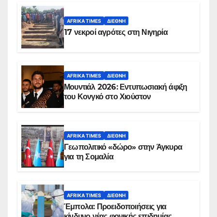
AFRIKA TIMES
ΔΙΕΘΝΉ
17 νεκροί αγρότες στη Νιγηρία
AFRIKA TIMES
ΔΙΕΘΝΉ
Μουντιάλ 2026: Εντυπωσιακή άφιξη
του Κονγκό στο Χιούστον
AFRIKA TIMES
ΔΙΕΘΝΉ
Γεωπολιτικό «δώρο» στην Άγκυρα
για τη Σομαλία
AFRIKA TIMES
ΔΙΕΘΝΉ
Έμπολα: Προειδοποιήσεις για
κίνδυνο νέας φονικής επιδημίας