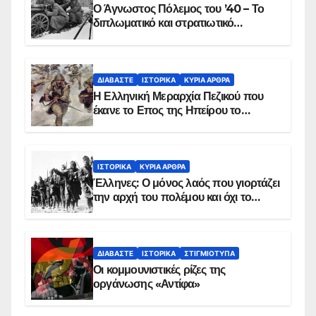
Ο Άγνωστος Πόλεμος του ’40 – Το
διπλωματικό και στρατιωτικό
παρασκήνιο
ΔΙΑΒΆΣΤΕ
ΙΣΤΟΡΙΚΆ
ΚΥΡΙΑ ΑΡΘΡΑ
Η Ελληνική Μεραρχία Πεζικού που
έκανε το Επος της Ηπείρου το
χειμώνα του 1940
ΙΣΤΟΡΙΚΆ
ΚΥΡΙΑ ΑΡΘΡΑ
Έλληνες: Ο μόνος λαός που γιορτάζει
την αρχή του πολέμου και όχι το
τέλος του
ΔΙΑΒΆΣΤΕ
ΙΣΤΟΡΙΚΆ
ΣΤΙΓΜΙΌΤΥΠΑ
Οι κομμουνιστικές ρίζες της
οργάνωσης «Αντίφα»