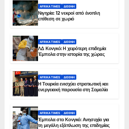
AFRIKA TIMES
ΔΙΕΘΝΉ
Νιγηρία: 12 νεκροί από ένοπλη
επίθεση σε χωριό
AFRIKA TIMES
ΔΙΕΘΝΉ
ΛΔ Κονγκό: Η χειρότερη επιδημία
Έμπολα στην ιστορία της χώρας
AFRIKA TIMES
ΔΙΕΘΝΉ
Η Τουρκία ενισχύει στρατιωτική και
ενεργειακή παρουσία στη Σομαλία
AFRIKA TIMES
ΔΙΕΘΝΉ
Έμπολα στο Κονγκό: Ανησυχία για
τη μεγάλη εξάπλωση της επιδημίας