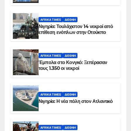
AFRIKA TIMES
ΔΙΕΘΝΉ
Νιγηρία: Τουλάχιστον 14 νεκροί από
επίθεση ενόπλων στην Οτούκπο
AFRIKA TIMES
ΔΙΕΘΝΉ
Έμπολα στο Κονγκό: Ξεπέρασαν
τους 1.350 οι νεκροί
AFRIKA TIMES
ΔΙΕΘΝΉ
Νιγηρία: Η νέα πόλη στον Ατλαντικό
AFRIKA TIMES
ΔΙΕΘΝΉ