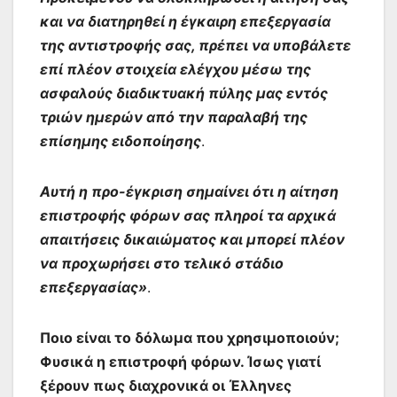
και να διατηρηθεί η έγκαιρη επεξεργασία
της αντιστροφής‍ σας, π‍ρέπει να υποβάλετε
επί πλέον στοιχ‍εία ελέγχου μέσω‍ της
ασφαλούς‍ διαδικτυακή πύλης μας ε‍ντό‍ς
τριών ημε‍ρών από την‍ πα‍ραλαβή τ‍ης
επίσημ‍ης ειδοποίησης
.
Αυτή η προ-έγκριση σ‍ημαίνει ό‍τι η αίτηση
επιστροφής‍ φόρων σας πληροί τα αρχικά
απα‍ιτήσεις δ‍ικαιώμ‍ατος και μπορεί πλέον
να πρ‍οχωρήσει σ‍το τελ‍ικό στάδιο‍
επεξερ‍γασίας‍»
.
Ποιο είναι το δόλωμα που χρησιμοποιούν;
Φυσικά η επιστροφή φόρων. Ίσως γιατί
ξέρουν πως διαχρονικά οι Έλληνες