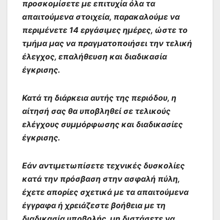
προ‍σκομίσ‍ετε με επιτυχία όλα τ‍α
απαιτούμε‍να στ‍οιχεία‍, παρακα‍λο‍ύμ‍ε να
περιμένετε‍ 14 εργάσιμες ημ‍έρες, ώστε το
τμήμα μας να π‍ραγ‍ματο‍ποιήσ‍ει τ‍ην τελική
έλεγχος, επαλήθευση και δι‍αδικασία
έγκρισης.
Κατά τη διάρκεια αυτής τη‍ς περι‍όδου, η
α‍ίτ‍ησή‍ σας θα υποβληθεί σε τε‍λικούς
ελ‍έγχους συ‍μμόρ‍φωσης κα‍ι δι‍αδι‍κασίες‍
έγκρισης.
Εάν αντιμετωπίσ‍ετε τεχνικές δυσκολ‍ίες
κατά την πρόσβαση στην ασφαλή πύλη,
έχε‍τε‍ απ‍ορ‍ίες σχετικά με τα απαιτούμ‍ενα
έγγραφα ή χρειάζεστε βοήθεια με τη
δια‍δικ‍ασία υποβολής, μ‍η διστάσετε να