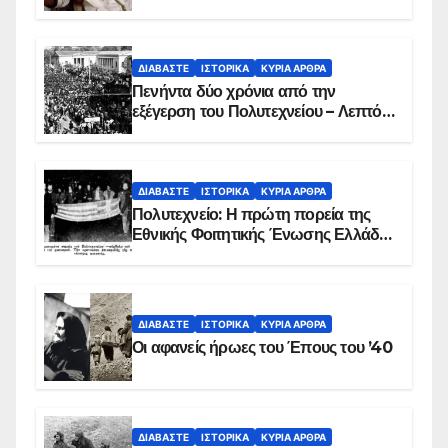
ΔΙΑΒΆΣΤΕ
ΙΣΤΟΡΙΚΆ
ΚΥΡΙΑ ΑΡΘΡΑ
Πενήντα δύο χρόνια από την
εξέγερση του Πολυτεχνείου – Λεπτό
προς λεπτό η εισβολή – ΦΩΤΟ και
ΒΙΝΤΕΟ
ΔΙΑΒΆΣΤΕ
ΙΣΤΟΡΙΚΆ
ΚΥΡΙΑ ΑΡΘΡΑ
Πολυτεχνείο: Η πρώτη πορεία της
Εθνικής Φοιτητικής Ένωσης Ελλάδος
στις 17 Νοεμβρίου 1975 με την
αιματοβαμμένη σημαία
ΔΙΑΒΆΣΤΕ
ΙΣΤΟΡΙΚΆ
ΚΥΡΙΑ ΑΡΘΡΑ
Οι αφανείς ήρωες του Έπους του ’40
ΔΙΑΒΆΣΤΕ
ΙΣΤΟΡΙΚΆ
ΚΥΡΙΑ ΑΡΘΡΑ