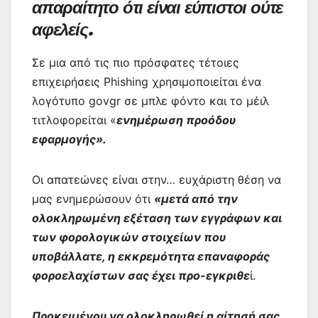
απαραίτητο ότι είναι εύπιστοι ούτε
αφελείς.
Σε μια από τις πιο πρόσφατες τέτοιες
επιχειρήσεις Phishing χρησιμοποιείται ένα
λογότυπο govgr σε μπλε φόντο και το μέιλ
τιτλοφορείται «
ενημέρωση προόδου
εφαρμογής».
Οι απατεώνες είναι στην… ευχάριστη θέση να
μας ενημερώσουν ότι
«μετά από την
ολοκληρωμένη‍ ε‍ξέτα‍σ‍η των εγγράφων και
των φορολογικών‍ στοι‍χείων που
υποβάλλατε, η εκκ‍ρεμότητα επ‍αναφοράς
φοροελαχίστων σας έχει προ-εγ‍κριθ‍ε
ί.
Προ‍κε‍ιμέ‍νο‍υ να ολοκληρωθεί η αίτησή σας