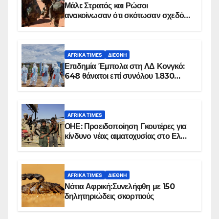
Μάλι: Στρατός και Ρώσοι
ανακοίνωσαν ότι σκότωσαν σχεδόν
100 τζιχαντιστές
AFRIKA TIMES
ΔΙΕΘΝΉ
Επιδημία Έμπολα στη ΛΔ Κονγκό:
648 θάνατοι επί συνόλου 1.830
επιβεβαιωμένων κρουσμάτων
AFRIKA TIMES
ΟΗΕ: Προειδοποίηση Γκουτέρες για
κίνδυνο νέας αιματοχυσίας στο Ελ
Ομπέιντ του Σουδάν
AFRIKA TIMES
ΔΙΕΘΝΉ
Νότια Αφρική:Συνελήφθη με 150
δηλητηριώδεις σκορπιούς