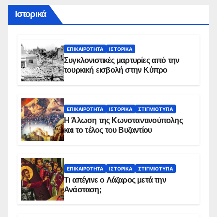
Ιστορικά
ΕΠΙΚΑΙΡΌΤΗΤΑ
ΙΣΤΟΡΙΚΆ
Συγκλονιστικές μαρτυρίες από την
τουρκική εισβολή στην Κύπρο
ΕΠΙΚΑΙΡΌΤΗΤΑ
ΙΣΤΟΡΙΚΆ
ΣΤΙΓΜΙΌΤΥΠΑ
Η Άλωση της Κωνσταντινούπολης
και το τέλος του Βυζαντίου
ΕΠΙΚΑΙΡΌΤΗΤΑ
ΙΣΤΟΡΙΚΆ
ΣΤΙΓΜΙΌΤΥΠΑ
Τι απέγινε ο Λάζαρος μετά την
Ανάσταση;