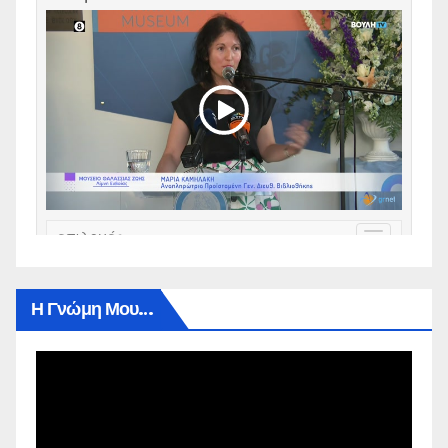
Η Γνώμη Μου…