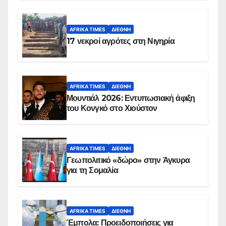
AFRIKA TIMES
ΔΙΕΘΝΉ
17 νεκροί αγρότες στη Νιγηρία
AFRIKA TIMES
ΔΙΕΘΝΉ
Μουντιάλ 2026: Εντυπωσιακή άφιξη
του Κονγκό στο Χιούστον
AFRIKA TIMES
ΔΙΕΘΝΉ
Γεωπολιτικό «δώρο» στην Άγκυρα
για τη Σομαλία
AFRIKA TIMES
ΔΙΕΘΝΉ
Έμπολα: Προειδοποιήσεις για