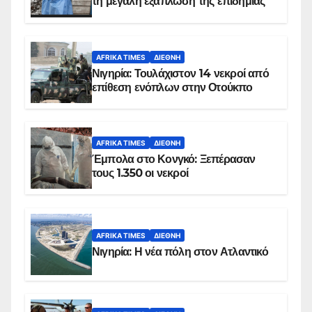
τη μεγάλη εξάπλωση της επιδημίας
AFRIKA TIMES
ΔΙΕΘΝΉ
Νιγηρία: Τουλάχιστον 14 νεκροί από
επίθεση ενόπλων στην Οτούκπο
AFRIKA TIMES
ΔΙΕΘΝΉ
Έμπολα στο Κονγκό: Ξεπέρασαν
τους 1.350 οι νεκροί
AFRIKA TIMES
ΔΙΕΘΝΉ
Νιγηρία: Η νέα πόλη στον Ατλαντικό