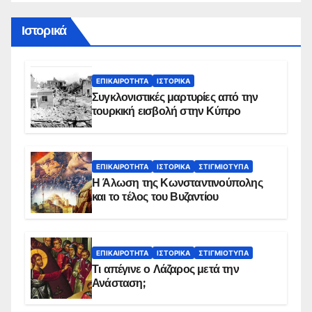
Ιστορικά
ΕΠΙΚΑΙΡΌΤΗΤΑ
ΙΣΤΟΡΙΚΆ
Συγκλονιστικές μαρτυρίες από την
τουρκική εισβολή στην Κύπρο
ΕΠΙΚΑΙΡΌΤΗΤΑ
ΙΣΤΟΡΙΚΆ
ΣΤΙΓΜΙΌΤΥΠΑ
Η Άλωση της Κωνσταντινούπολης
και το τέλος του Βυζαντίου
ΕΠΙΚΑΙΡΌΤΗΤΑ
ΙΣΤΟΡΙΚΆ
ΣΤΙΓΜΙΌΤΥΠΑ
Τι απέγινε ο Λάζαρος μετά την
Ανάσταση;