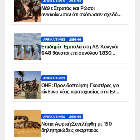
AFRIKA TIMES
ΔΙΕΘΝΉ
Μάλι: Στρατός και Ρώσοι
ανακοίνωσαν ότι σκότωσαν σχεδόν
100 τζιχαντιστές
AFRIKA TIMES
ΔΙΕΘΝΉ
Επιδημία Έμπολα στη ΛΔ Κονγκό:
648 θάνατοι επί συνόλου 1.830
επιβεβαιωμένων κρουσμάτων
AFRIKA TIMES
ΟΗΕ: Προειδοποίηση Γκουτέρες για
κίνδυνο νέας αιματοχυσίας στο Ελ
Ομπέιντ του Σουδάν
AFRIKA TIMES
ΔΙΕΘΝΉ
Νότια Αφρική:Συνελήφθη με 150
δηλητηριώδεις σκορπιούς