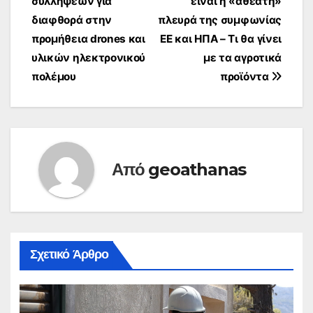
συλλήψεων για
είναι η «αθέατη»
άρθρων
διαφθορά στην
πλευρά της συμφωνίας
προμήθεια drones και
ΕΕ και ΗΠΑ – Τι θα γίνει
υλικών ηλεκτρονικού
με τα αγροτικά
πολέμου
προϊόντα
Από
geoathanas
Σχετικό Άρθρο