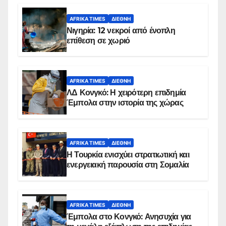
AFRIKA TIMES
ΔΙΕΘΝΉ
Νιγηρία: 12 νεκροί από ένοπλη
επίθεση σε χωριό
AFRIKA TIMES
ΔΙΕΘΝΉ
ΛΔ Κονγκό: Η χειρότερη επιδημία
Έμπολα στην ιστορία της χώρας
AFRIKA TIMES
ΔΙΕΘΝΉ
Η Τουρκία ενισχύει στρατιωτική και
ενεργειακή παρουσία στη Σομαλία
AFRIKA TIMES
ΔΙΕΘΝΉ
Έμπολα στο Κονγκό: Ανησυχία για