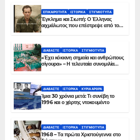
ΕΠΙΚΑΙΡΌΤΗΤΑ
ΙΣΤΟΡΙΚΆ
ΣΤΙΓΜΙΌΤΥΠΑ
Έγκλημα και Σιωπή: Ο Έλληνας
αιχμάλωτος που επέστρεψε από το
Παραπέτασμα
ΔΙΑΒΆΣΤΕ
ΙΣΤΟΡΙΚΆ
ΣΤΙΓΜΙΌΤΥΠΑ
«Έχει κόκκινη σημαία και ανθρώπους
σίγουρα» – Η τελευταία συνομιλία
των ηρώων στα Ίμια, πριν τη
συντριβή του ελικοπτέρου
ΔΙΑΒΆΣΤΕ
ΙΣΤΟΡΙΚΆ
ΚΥΡΙΑ ΑΡΘΡΑ
Ίμια 30 χρόνια μετά: Τι συνέβη το
1996 και ο χάρτης ντοκουμέντο
ΔΙΑΒΆΣΤΕ
ΙΣΤΟΡΙΚΆ
ΣΤΙΓΜΙΌΤΥΠΑ
1968 – Τα πρώτα Χριστούγεννα στο