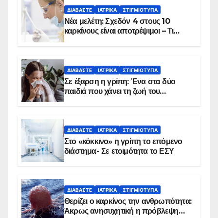
ΔΙΑΒΆΣΤΕ
ΙΑΤΡΙΚΆ
ΣΤΙΓΜΙΌΤΥΠΑ
Νέα μελέτη: Σχεδόν 4 στους 10
καρκίνους είναι αποτρέψιμοι – Τι
δείχνουν τα στοιχεία
ΔΙΑΒΆΣΤΕ
ΙΑΤΡΙΚΆ
ΣΤΙΓΜΙΌΤΥΠΑ
Σε έξαρση η γρίπη: Ένα στα δύο
παιδιά που χάνει τη ζωή του
αντιμετωπίζει υποκείμενο νόσημα –
Εμβολιασμό συνιστούν οι ειδικοί
ΔΙΑΒΆΣΤΕ
ΙΑΤΡΙΚΆ
ΣΤΙΓΜΙΌΤΥΠΑ
Στο «κόκκινο» η γρίπη το επόμενο
διάστημα- Σε ετοιμότητα το ΕΣΥ
ΔΙΑΒΆΣΤΕ
ΙΑΤΡΙΚΆ
ΣΤΙΓΜΙΌΤΥΠΑ
Θερίζει ο καρκίνος την ανθρωπότητα:
Άκρως ανησυχητική η πρόβλεψη…