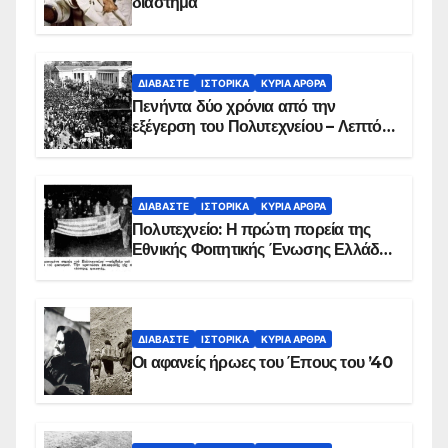
διάστημα
ΔΙΑΒΆΣΤΕ
ΙΣΤΟΡΙΚΆ
ΚΥΡΙΑ ΑΡΘΡΑ
Πενήντα δύο χρόνια από την
εξέγερση του Πολυτεχνείου – Λεπτό
προς λεπτό η εισβολή – ΦΩΤΟ και
ΒΙΝΤΕΟ
ΔΙΑΒΆΣΤΕ
ΙΣΤΟΡΙΚΆ
ΚΥΡΙΑ ΑΡΘΡΑ
Πολυτεχνείο: Η πρώτη πορεία της
Εθνικής Φοιτητικής Ένωσης Ελλάδος
στις 17 Νοεμβρίου 1975 με την
αιματοβαμμένη σημαία
ΔΙΑΒΆΣΤΕ
ΙΣΤΟΡΙΚΆ
ΚΥΡΙΑ ΑΡΘΡΑ
Οι αφανείς ήρωες του Έπους του ’40