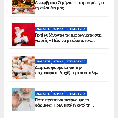
Δεκέμβριος: Ο μήνας – πειρασμός για
τη σιλουέτα μας
ΔΙΑΒΆΣΤΕ
ΙΑΤΡΙΚΆ
ΣΤΙΓΜΙΌΤΥΠΑ
Γιατί αυξάνονται τα εμφράγματα στις
γιορτές – Πώς να μειώσετε τον
κίνδυνο, σύμφωνα με καρδιολόγο
ΔΙΑΒΆΣΤΕ
ΙΑΤΡΙΚΆ
ΣΤΙΓΜΙΌΤΥΠΑ
Δωρεάν φάρμακα για την
παχυσαρκία: Αρχίζει η αποστολή
sms για τους δικαιούχους – Οι
προϋποθέσεις ένταξης στο
πρόγραμμα
ΔΙΑΒΆΣΤΕ
ΙΑΤΡΙΚΆ
ΣΤΙΓΜΙΌΤΥΠΑ
Πότε πρέπει να παίρνουμε τα
φάρμακα: Πριν, μετά ή κατά τη
διάρκεια του φαγητού;