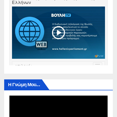
Η Γνώμη Μου…