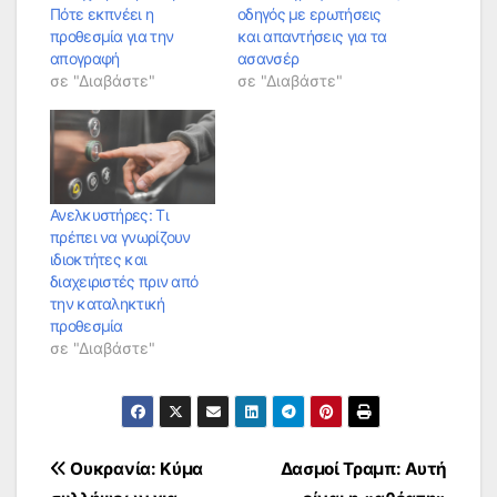
Πότε εκπνέει η
οδηγός με ερωτήσεις
προθεσμία για την
και απαντήσεις για τα
απογραφή
ασανσέρ
σε "Διαβάστε"
σε "Διαβάστε"
Ανελκυστήρες: Τι
πρέπει να γνωρίζουν
ιδιοκτήτες και
διαχειριστές πριν από
την καταληκτική
προθεσμία
σε "Διαβάστε"
Πλοήγηση
Ουκρανία: Κύμα
Δασμοί Τραμπ: Αυτή