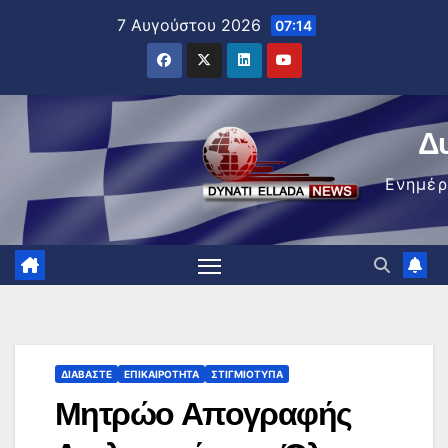
Μετάβαση
7 Αυγούστου 2026
07:14
στο
περιεχόμενο
Δ
Ενημέ
ΔΙΑΒΆΣΤΕ
ΕΠΙΚΑΙΡΌΤΗΤΑ
ΣΤΙΓΜΙΌΤΥΠΑ
Μητρώο Απογραφής