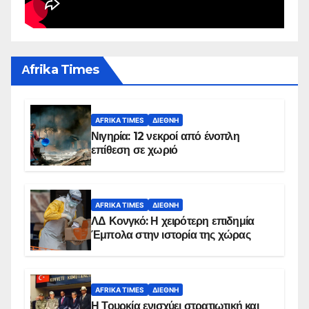
Αfrika Times
AFRIKA TIMES
ΔΙΕΘΝΉ
Νιγηρία: 12 νεκροί από ένοπλη
επίθεση σε χωριό
AFRIKA TIMES
ΔΙΕΘΝΉ
ΛΔ Κονγκό: Η χειρότερη επιδημία
Έμπολα στην ιστορία της χώρας
AFRIKA TIMES
ΔΙΕΘΝΉ
Η Τουρκία ενισχύει στρατιωτική και