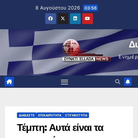
Μετάβαση
8 Αυγούστου 2026
03:56
στο
περιεχόμενο
Δ
Ενημέ
ΔΙΑΒΆΣΤΕ
ΕΠΙΚΑΙΡΌΤΗΤΑ
ΣΤΙΓΜΙΌΤΥΠΑ
Τέμπη: Αυτά είναι τα