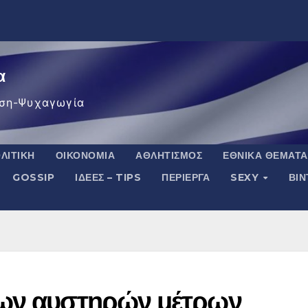
α
ση-Ψυχαγωγία
ΛΙΤΙΚΉ
ΟΙΚΟΝΟΜΊΑ
ΑΘΛΗΤΙΣΜΌΣ
ΕΘΝΙΚΆ ΘΈΜΑΤΑ
GOSSIP
ΙΔΈΕΣ – TIPS
ΠΕΡΊΕΡΓΑ
SEXY
ΒΙ
έων αυστηρών μέτρων