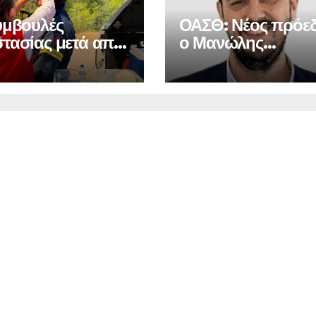
υμβουλές
ΟΑΣΘ: Νέος πρόε
τασίας μετά από
ο Μανώλης
αγιά
Μπελιμπασάκης