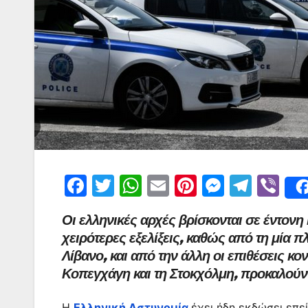
F
T
W
E
Pi
M
T
Vi
a
w
h
m
nt
e
el
b
Οι ελληνικές αρχές βρίσκονται σε έντον
c
itt
at
ai
er
s
e
er
χειρότερες εξελίξεις, καθώς από τη μία
e
er
s
l
e
s
gr
Λίβανο, και από την άλλη οι επιθέσεις κ
b
A
st
e
a
Κοπεγχάγη και τη Στοκχόλμη, προκαλούν
o
p
n
m
Η
Ελληνική Αστυνομία
έχει ήδη εκδώσει επε