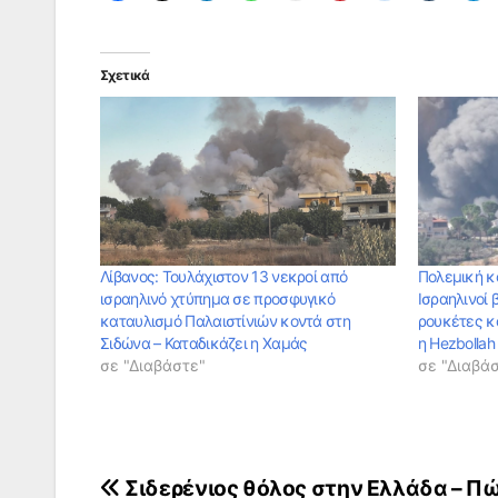
Σχετικά
Λίβανος: Τουλάχιστον 13 νεκροί από
Πολεμική κ
ισραηλινό χτύπημα σε προσφυγικό
Ισραηλινοί 
καταυλισμό Παλαιστίνιών κοντά στη
ρουκέτες κ
Σιδώνα – Καταδικάζει η Χαμάς
η Hezbollah
σε "Διαβάστε"
σε "Διαβά
Πλοήγηση
Σιδερένιος θόλος στην Ελλάδα – Π