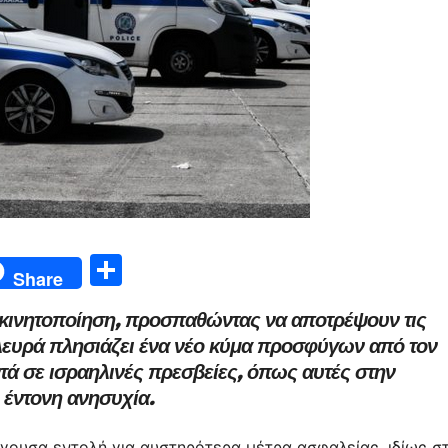
Μ
Share
οι
η κινητοποίηση, προσπαθώντας να αποτρέψουν τις
ρ
 πλευρά πλησιάζει ένα νέο κύμα προσφύγων από τον
α
οντά σε ισραηλινές πρεσβείες, όπως αυτές στην
σ
 έντονη ανησυχία.
τε
ίγουσα εντολή για αυστηρότερα μέτρα ασφαλείας, ιδίως σ