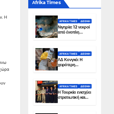
Αfrika Times
ν. Η
AFRIKA TIMES
ΔΙΕΘΝΉ
Νιγηρία: 12 νεκροί
από ένοπλη
επίθεση σε χωριό
AFRIKA TIMES
ΔΙΕΘΝΉ
ΛΔ Κονγκό: Η
πάνω
χειρότερη
 χώρα
επιδημία Έμπολα
στην ιστορία της
χώρας
ουν
AFRIKA TIMES
ΔΙΕΘΝΉ
Η Τουρκία ενισχύει
στρατιωτική και
ενεργειακή
παρουσία στη
Σομαλία