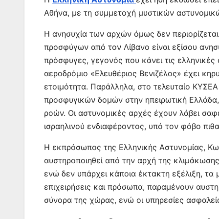
o
p
g
Αθήνα, με τη συμμετοχή μυστικών αστυνομικώ
k
er
Η ανησυχία των αρχών όμως δεν περιορίζεται
προσφύγων από τον Λίβανο είναι εξίσου ανησυ
πρόσφυγες, γεγονός που κάνει τις ελληνικές 
αεροδρόμιο «Ελευθέριος Βενιζέλος» έχει κηρ
ετοιμότητα. Παράλληλα, στο τελευταίο ΚΥΣΕ
προσφυγικών δομών στην ηπειρωτική Ελλάδα,
ροών. Οι αστυνομικές αρχές έχουν λάβει σαφ
ισραηλινού ενδιαφέροντος, υπό τον φόβο πιθ
Η εκπρόσωπος της Ελληνικής Αστυνομίας, Κω
αυστηροποιηθεί από την αρχή της κλιμάκωσης
ενώ δεν υπάρχει κάποια έκτακτη εξέλιξη, τα 
επιχειρήσεις και πρόσωπα, παραμένουν αυστηρ
σύνορα της χώρας, ενώ οι υπηρεσίες ασφαλε