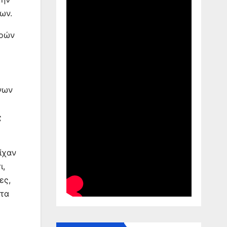
ων.
ροών
νων
ς
ίχαν
ι,
ες,
 τα