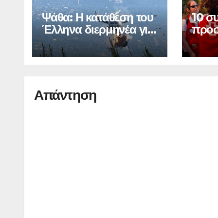
Ψάθα: Η κατάθεση του
10 σ
Έλληνα διερμηνέα για
προσ
τη σύγκρουση
πυρκ
Απάντηση