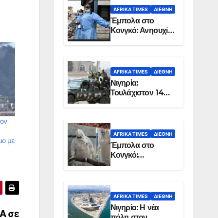
AFRIKA TIMES
ΔΙΕΘΝΉ
Έμπολα στο
Κονγκό: Ανησυχία
για τη μεγάλη
εξάπλωση της
επιδημίας
AFRIKA TIMES
ΔΙΕΘΝΉ
Νιγηρία:
Τουλάχιστον 14
νεκροί από
επίθεση ενόπλων
τον
στην Οτούκπο
AFRIKA TIMES
ΔΙΕΘΝΉ
μο με
Έμπολα στο
Κονγκό:
Ξεπέρασαν τους
1.350 οι νεκροί
AFRIKA TIMES
ΔΙΕΘΝΉ
Νιγηρία: Η νέα
Α σε
πόλη στον