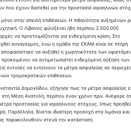
ίτ
ν που έχουν διατεθεί για την προστασία ισραηλινών στόχ
ε
 μόνο στην απειλή επιθέσεων. Η πιθανότητα αυξημένων 
χητική. Ο Λίβανος φιλοξενεί ήδη περίπου 2.500.000
αρχές να προετοιμάζονται για ενδεχόμενη κρίση. Στο
υχθεί συναγερμός, ενώ η ομάδα της ΕΚΑΜ είναι σε πλήρη
Α αποφασίστηκε να αυξηθεί η χωρητικότητα των υφιστάμε
 προκειμένου να αντιμετωπιστεί ενδεχόμενη αύξηση των
είς εντολές να εντείνουν τα μέτρα ασφαλείας σε περιοχέ
ανών τρομοκρατικών επιθέσεων.
νσταντία Δημογλίδου, εξήγησε πως τα μέτρα ασφαλείας ε
 στη Μέση Ανατολή, περίπου έναν χρόνο πριν. Ανέφερε ότ
μέτρα προστασίας για ισραηλινούς στόχους, όπως πρεσβεί
ά. Παράλληλα, δίνεται ιδιαίτερη προσοχή στα λιμάνια και
ίας παρακολουθούν στενά την κατάσταση.