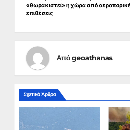
«θωρακιστεί» η χώρα από αεροπορικ
άρθρων
επιθέσεις
Από
geoathanas
Σχετικό Άρθρο