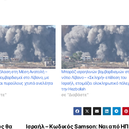
όλαση στη Μέση Ανατολή –
Μπαράζ ισραηλινών βομβαρδισμών σ
βομβαρδισμοί στο Λίβανo, με
νότιο Λίβανο – «Σκληρή» επίθεση του
αι πυραύλους χτυπά ανελέητα
Ισραήλ, ετοιμάζει ολοκληρωτικό πόλε
την Hezbollah
στε"
σε "Διαβάστε"
ώς θα
Ισραήλ – Κωδικός Samson: Ναι από ΗΠ