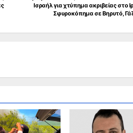
ές
Ισραήλ για χτύπημα ακριβείας στο Ι
Σφυροκόπημα σε Βηρυτό, Γά