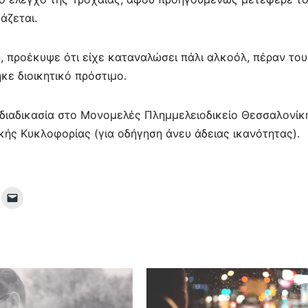
τε
άζεται.
ίτ
ε
, προέκυψε ότι είχε καταναλώσει πάλι αλκοόλ, πέραν του
ηκε διοικητικό πρόστιμο.
διαδικασία στο Μονομελές Πλημμελειοδικείο Θεσσαλονίκ
κής Κυκλοφορίας (για οδήγηση άνευ άδειας ικανότητας).