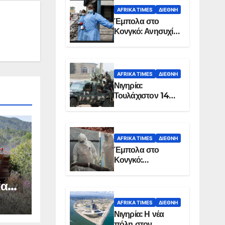
AFRIKA TIMES
ΔΙΕΘΝΉ
Έμπολα στο
Κονγκό: Ανησυχία
για τη μεγάλη
εξάπλωση της
επιδημίας
AFRIKA TIMES
ΔΙΕΘΝΉ
Νιγηρία:
Τουλάχιστον 14
νεκροί από
επίθεση ενόπλων
στην Οτούκπο
AFRIKA TIMES
ΔΙΕΘΝΉ
Έμπολα στο
Κονγκό:
Ξεπέρασαν τους
1.350 οι νεκροί
ία
ική
AFRIKA TIMES
ΔΙΕΘΝΉ
Νιγηρία: Η νέα
πόλη στον