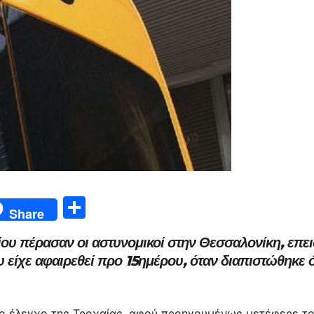
Μ
Share
οι
ου πέρασαν οι αστυνομικοί στην Θεσσαλονίκη, επε
ρ
 είχε αφαιρεθεί προ 15ημέρου, όταν διαπιστώθηκε ό
α
σ
ίο έλεγχο της Τροχαίας, αφού προηγουμένως μετέφερε τ