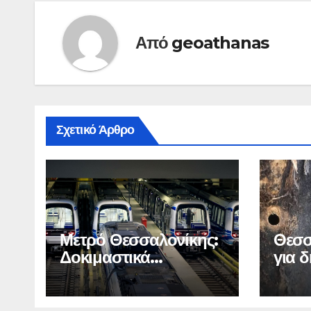
Από
geoathanas
Σχετικό Άρθρο
Μετρό Θεσσαλονίκης:
Θεσσ
Δοκιμαστικά
για 
δρομολόγια προς
δέντ
Καλαμαριά