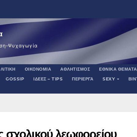
α
ση-Ψυχαγωγία
ΛΙΤΙΚΉ
ΟΙΚΟΝΟΜΊΑ
ΑΘΛΗΤΙΣΜΌΣ
ΕΘΝΙΚΆ ΘΈΜΑΤΑ
GOSSIP
ΙΔΈΕΣ – TIPS
ΠΕΡΊΕΡΓΑ
SEXY
ΒΙ
ς σχολικού λεωφορείου