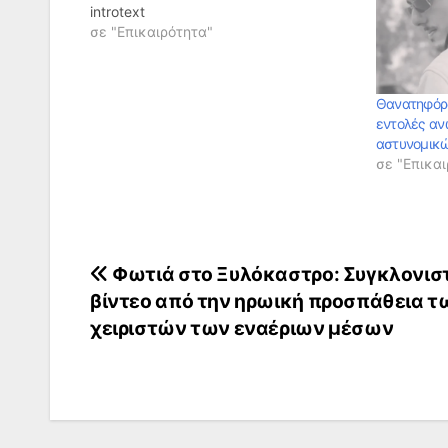
introtext
σε "Επικαιρότητα"
Θανατηφόρο
εντολές αν
αστυνομικ
σε "Επικαι
Πλοήγηση
Φωτιά στο Ξυλόκαστρο: Συγκλονισ
βίντεο από την ηρωική προσπάθεια τ
άρθρων
χειριστών των εναέριων μέσων