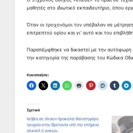
o
p
n
m
μαθητές στο ιδιωτικό εκπαιδευτήριο, όπου εργ
o
p
g
k
er
Όταν οι τροχονόμοι τον υπέβαλαν σε μέτρηση
επιτρεπτού ορίου και γι’ αυτό και του επιβλήθ
Παραπέμφθηκε να δικαστεί με την αυτόφωρη 
την κατηγορία της παράβασης του Κώδικα Οδι
Κοινοποιήστε:
Σχετικά
Ισόβια σε όποιον προκαλεί θανατηφόρο
τροχαίο στην Βρετανία υπό την επήρεια
αλκοόλ ή ουσιών.