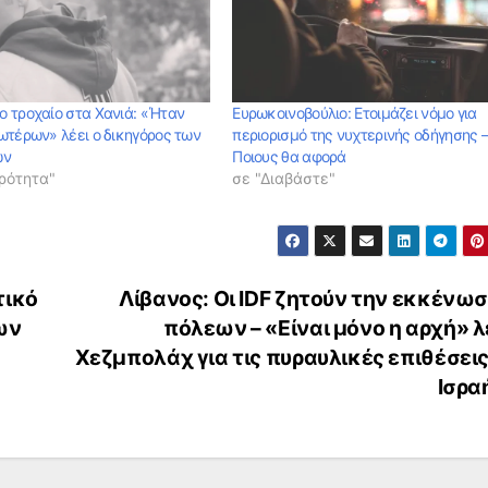
 τροχαίο στα Χανιά: «Ήταν
Ευρωκοινοβούλιο: Eτοιμάζει νόμο για
ωτέρων» λέει ο δικηγόρος των
περιορισμό της νυχτερινής οδήγησης 
ών
Ποιους θα αφορά
ρότητα"
σε "Διαβάστε"
τικό
Λίβανος: Οι IDF ζητούν την εκκένωσ
ων
πόλεων – «Είναι μόνο η αρχή» λ
Χεζμπολάχ για τις πυραυλικές επιθέσεις
Ισρα