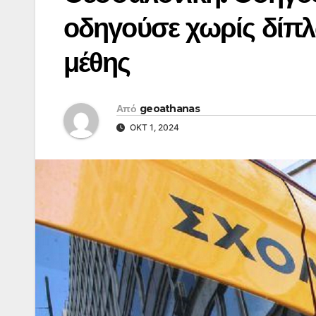
οδηγούσε χωρίς δίπλ
μέθης
Από
geoathanas
ΟΚΤ 1, 2024