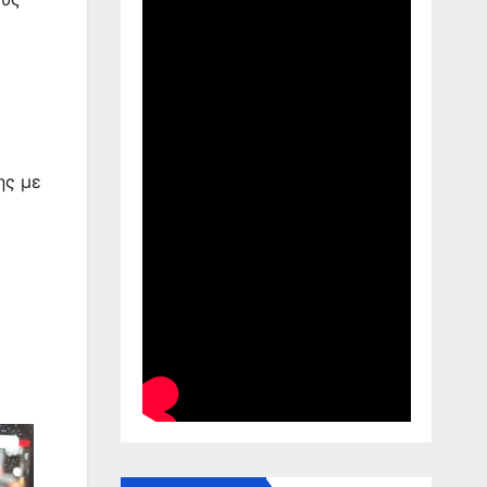
ης με