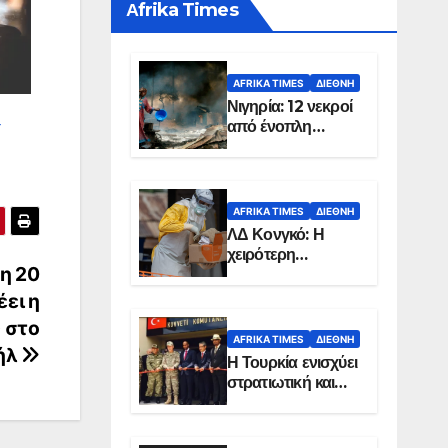
Αfrika Times
AFRIKA TIMES
ΔΙΕΘΝΉ
Νιγηρία: 12 νεκροί
–
από ένοπλη
επίθεση σε χωριό
AFRIKA TIMES
ΔΙΕΘΝΉ
ΛΔ Κονγκό: Η
χειρότερη
η 20
επιδημία Έμπολα
στην ιστορία της
έει η
χώρας
 στο
AFRIKA TIMES
ΔΙΕΘΝΉ
ήλ
Η Τουρκία ενισχύει
στρατιωτική και
ενεργειακή
παρουσία στη
Σομαλία