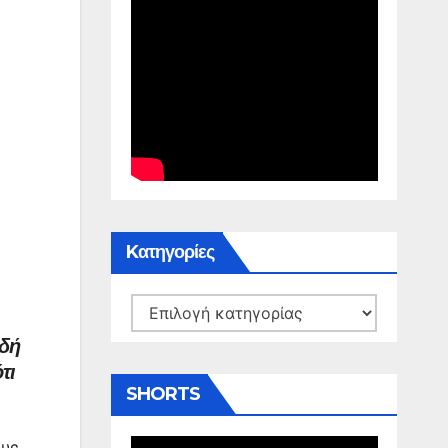
Kατηγορίες
Kατηγορίες
ιδή
τι
SHORTS
ους