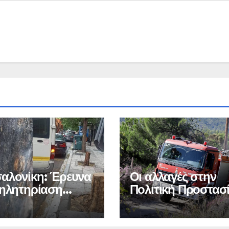
αλονίκη: Έρευνα
Οι αλλαγές στην
δηλητηρίαση
Πολιτική Προστασ
ρων στο κέντρο
και την Πυροσβεστ