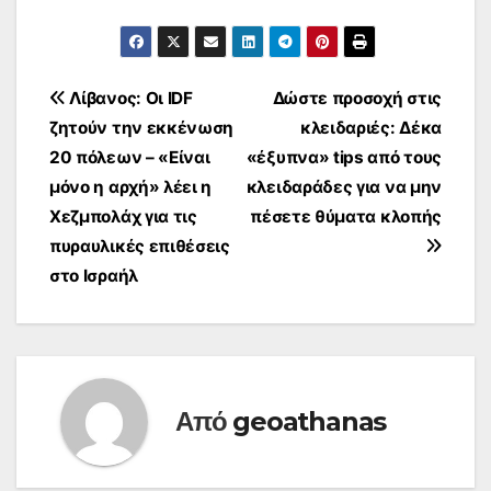
Πλοήγηση
Λίβανος: Οι IDF
Δώστε προσοχή στις
ζητούν την εκκένωση
κλειδαριές: Δέκα
άρθρων
20 πόλεων – «Είναι
«έξυπνα» tips από τους
μόνο η αρχή» λέει η
κλειδαράδες για να μην
Χεζμπολάχ για τις
πέσετε θύματα κλοπής
πυραυλικές επιθέσεις
στο Ισραήλ
Από
geoathanas