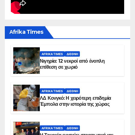
Αfrika Times
AFRIKA TIMES
ΔΙΕΘΝΉ
Νιγηρία: 12 νεκροί από ένοπλη
επίθεση σε χωριό
AFRIKA TIMES
ΔΙΕΘΝΉ
ΛΔ Κονγκό: Η χειρότερη επιδημία
Έμπολα στην ιστορία της χώρας
AFRIKA TIMES
ΔΙΕΘΝΉ