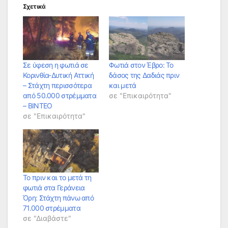
Σχετικά
Σε ύφεση η φωτιά σε
Φωτιά στον Έβρο: Το
Κορινθία-Δυτική Αττική
δάσος της Δαδιάς πριν
– Στάχτη περισσότερα
και μετά
από 50.000 στρέμματα
σε "Επικαιρότητα"
– ΒΙΝΤΕΟ
σε "Επικαιρότητα"
To πριν και το μετά τη
φωτιά στα Γεράνεια
Όρη: Στάχτη πάνω από
71.000 στρέμματα
σε "Διαβάστε"