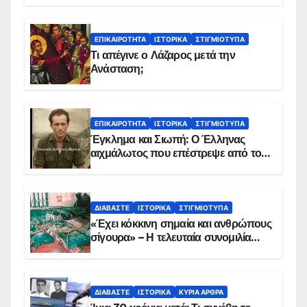
ΕΠΙΚΑΙΡΌΤΗΤΑ
ΙΣΤΟΡΙΚΆ
ΣΤΙΓΜΙΌΤΥΠΑ
Τι απέγινε ο Λάζαρος μετά την
Ανάσταση;
ΕΠΙΚΑΙΡΌΤΗΤΑ
ΙΣΤΟΡΙΚΆ
ΣΤΙΓΜΙΌΤΥΠΑ
Έγκλημα και Σιωπή: Ο Έλληνας
αιχμάλωτος που επέστρεψε από το
Παραπέτασμα
ΔΙΑΒΆΣΤΕ
ΙΣΤΟΡΙΚΆ
ΣΤΙΓΜΙΌΤΥΠΑ
«Έχει κόκκινη σημαία και ανθρώπους
σίγουρα» – Η τελευταία συνομιλία
των ηρώων στα Ίμια, πριν τη
συντριβή του ελικοπτέρου
ΔΙΑΒΆΣΤΕ
ΙΣΤΟΡΙΚΆ
ΚΥΡΙΑ ΑΡΘΡΑ