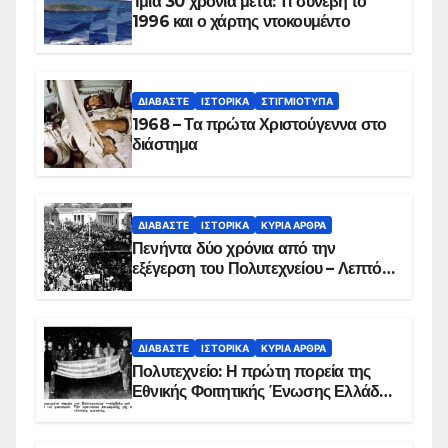
Ίμια 30 χρόνια μετά: Τι συνέβη το
1996 και ο χάρτης ντοκουμέντο
ΔΙΑΒΆΣΤΕ
ΙΣΤΟΡΙΚΆ
ΣΤΙΓΜΙΌΤΥΠΑ
1968 – Τα πρώτα Χριστούγεννα στο
διάστημα
ΔΙΑΒΆΣΤΕ
ΙΣΤΟΡΙΚΆ
ΚΥΡΙΑ ΑΡΘΡΑ
Πενήντα δύο χρόνια από την
εξέγερση του Πολυτεχνείου – Λεπτό
προς λεπτό η εισβολή – ΦΩΤΟ και
ΒΙΝΤΕΟ
ΔΙΑΒΆΣΤΕ
ΙΣΤΟΡΙΚΆ
ΚΥΡΙΑ ΑΡΘΡΑ
Πολυτεχνείο: Η πρώτη πορεία της
Εθνικής Φοιτητικής Ένωσης Ελλάδος
στις 17 Νοεμβρίου 1975 με την
αιματοβαμμένη σημαία