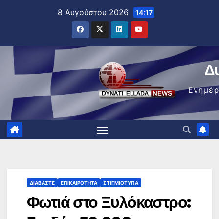
Μετάβαση
8 Αυγούστου 2026
14:17
στο
περιεχόμενο
Δ
Ενημέ
ΔΙΑΒΆΣΤΕ
ΕΠΙΚΑΙΡΌΤΗΤΑ
ΣΤΙΓΜΙΌΤΥΠΑ
Φωτιά στο Ξυλόκαστρο: