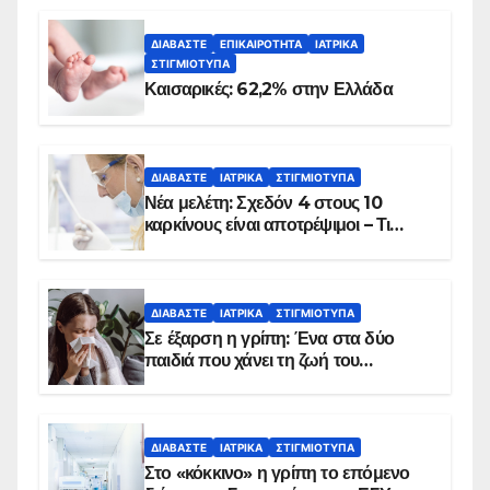
ΔΙΑΒΆΣΤΕ
ΕΠΙΚΑΙΡΌΤΗΤΑ
ΙΑΤΡΙΚΆ
ΣΤΙΓΜΙΌΤΥΠΑ
Καισαρικές: 62,2% στην Ελλάδα
ΔΙΑΒΆΣΤΕ
ΙΑΤΡΙΚΆ
ΣΤΙΓΜΙΌΤΥΠΑ
Νέα μελέτη: Σχεδόν 4 στους 10
καρκίνους είναι αποτρέψιμοι – Τι
δείχνουν τα στοιχεία
ΔΙΑΒΆΣΤΕ
ΙΑΤΡΙΚΆ
ΣΤΙΓΜΙΌΤΥΠΑ
Σε έξαρση η γρίπη: Ένα στα δύο
παιδιά που χάνει τη ζωή του
αντιμετωπίζει υποκείμενο νόσημα –
Εμβολιασμό συνιστούν οι ειδικοί
ΔΙΑΒΆΣΤΕ
ΙΑΤΡΙΚΆ
ΣΤΙΓΜΙΌΤΥΠΑ
Στο «κόκκινο» η γρίπη το επόμενο