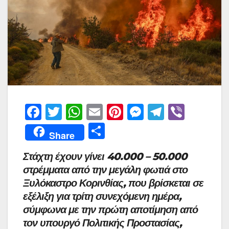
F
T
W
E
Pi
M
T
Vi
a
w
h
m
nt
e
el
b
Μ
Share
c
itt
at
ai
er
s
e
er
οι
Στάχτη έχουν γίνει 40.000 – 50.000
e
er
s
l
e
s
gr
ρ
στρέμματα από την μεγάλη φωτιά στο
b
A
st
e
a
α
Ξυλόκαστρο Κορινθίας, που βρίσκεται σε
o
p
n
m
σ
εξέλιξη για τρίτη συνεχόμενη ημέρα,
o
p
g
τε
σύμφωνα με την πρώτη αποτίμηση από
k
er
τον υπουργό Πολιτικής Προστασίας,
ίτ