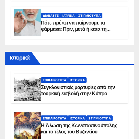
προϋποθέσεις ένταξης στο
πρόγραμμα
ΔΙΑΒΆΣΤΕ
ΙΑΤΡΙΚΆ
ΣΤΙΓΜΙΌΤΥΠΑ
Πότε πρέπει να παίρνουμε τα
φάρμακα: Πριν, μετά ή κατά τη
διάρκεια του φαγητού;
Ιστορικά
ΕΠΙΚΑΙΡΌΤΗΤΑ
ΙΣΤΟΡΙΚΆ
Συγκλονιστικές μαρτυρίες από την
τουρκική εισβολή στην Κύπρο
ΕΠΙΚΑΙΡΌΤΗΤΑ
ΙΣΤΟΡΙΚΆ
ΣΤΙΓΜΙΌΤΥΠΑ
Η Άλωση της Κωνσταντινούπολης
και το τέλος του Βυζαντίου