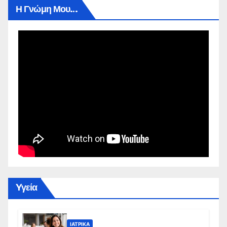
Η Γνώμη Μου…
Yγεία
ΙΑΤΡΙΚΆ