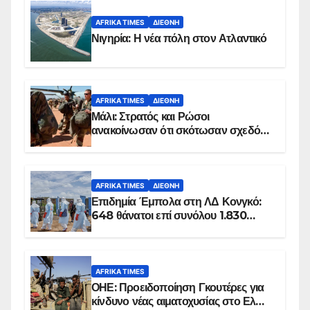
AFRIKA TIMES
ΔΙΕΘΝΉ
Νιγηρία: Η νέα πόλη στον Ατλαντικό
AFRIKA TIMES
ΔΙΕΘΝΉ
Μάλι: Στρατός και Ρώσοι
ανακοίνωσαν ότι σκότωσαν σχεδόν
100 τζιχαντιστές
AFRIKA TIMES
ΔΙΕΘΝΉ
Επιδημία Έμπολα στη ΛΔ Κονγκό:
648 θάνατοι επί συνόλου 1.830
επιβεβαιωμένων κρουσμάτων
AFRIKA TIMES
ΟΗΕ: Προειδοποίηση Γκουτέρες για
κίνδυνο νέας αιματοχυσίας στο Ελ