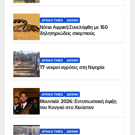
Ομπέιντ του Σουδάν
AFRIKA TIMES
ΔΙΕΘΝΉ
Νότια Αφρική:Συνελήφθη με 150
δηλητηριώδεις σκορπιούς
AFRIKA TIMES
ΔΙΕΘΝΉ
17 νεκροί αγρότες στη Νιγηρία
AFRIKA TIMES
ΔΙΕΘΝΉ
Μουντιάλ 2026: Εντυπωσιακή άφιξη
του Κονγκό στο Χιούστον
AFRIKA TIMES
ΔΙΕΘΝΉ