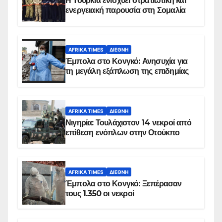
Η Τουρκία ενισχύει στρατιωτική και
ενεργειακή παρουσία στη Σομαλία
AFRIKA TIMES
ΔΙΕΘΝΉ
Έμπολα στο Κονγκό: Ανησυχία για
τη μεγάλη εξάπλωση της επιδημίας
AFRIKA TIMES
ΔΙΕΘΝΉ
Νιγηρία: Τουλάχιστον 14 νεκροί από
επίθεση ενόπλων στην Οτούκπο
AFRIKA TIMES
ΔΙΕΘΝΉ
Έμπολα στο Κονγκό: Ξεπέρασαν
τους 1.350 οι νεκροί