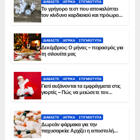
ΔΙΑΒΆΣΤΕ
ΙΑΤΡΙΚΆ
ΣΤΙΓΜΙΌΤΥΠΑ
Το γρήγορο τεστ που αποκαλύπτει
τον κίνδυνο καρδιακού και πρόωρου
θανάτου
ΔΙΑΒΆΣΤΕ
ΙΑΤΡΙΚΆ
ΣΤΙΓΜΙΌΤΥΠΑ
Δεκέμβριος: Ο μήνας – πειρασμός για
τη σιλουέτα μας
ΔΙΑΒΆΣΤΕ
ΙΑΤΡΙΚΆ
ΣΤΙΓΜΙΌΤΥΠΑ
Γιατί αυξάνονται τα εμφράγματα στις
γιορτές – Πώς να μειώσετε τον
κίνδυνο, σύμφωνα με καρδιολόγο
ΔΙΑΒΆΣΤΕ
ΙΑΤΡΙΚΆ
ΣΤΙΓΜΙΌΤΥΠΑ
Δωρεάν φάρμακα για την
παχυσαρκία: Αρχίζει η αποστολή
sms για τους δικαιούχους – Οι