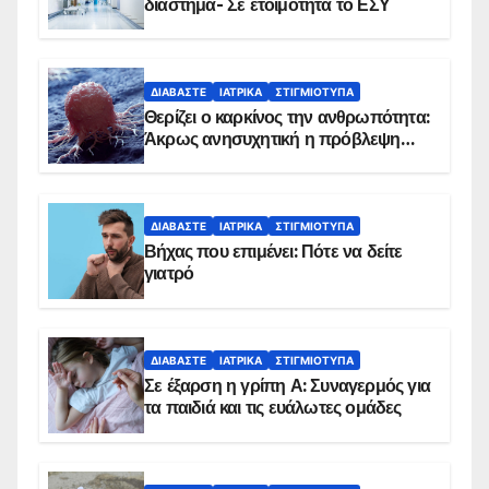
διάστημα- Σε ετοιμότητα το ΕΣΥ
ΔΙΑΒΆΣΤΕ
ΙΑΤΡΙΚΆ
ΣΤΙΓΜΙΌΤΥΠΑ
Θερίζει ο καρκίνος την ανθρωπότητα:
Άκρως ανησυχητική η πρόβλεψη…
ΔΙΑΒΆΣΤΕ
ΙΑΤΡΙΚΆ
ΣΤΙΓΜΙΌΤΥΠΑ
Βήχας που επιμένει: Πότε να δείτε
γιατρό
ΔΙΑΒΆΣΤΕ
ΙΑΤΡΙΚΆ
ΣΤΙΓΜΙΌΤΥΠΑ
Σε έξαρση η γρίπη Α: Συναγερμός για
τα παιδιά και τις ευάλωτες ομάδες