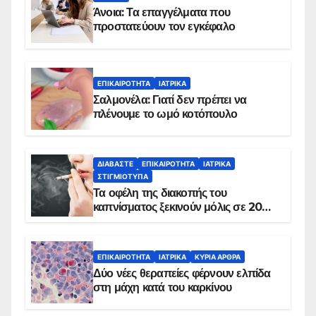
Άνοια: Τα επαγγέλματα που
προστατεύουν τον εγκέφαλο
ΕΠΙΚΑΙΡΌΤΗΤΑ
ΙΑΤΡΙΚΆ
Σαλμονέλα: Γιατί δεν πρέπει να
πλένουμε το ωμό κοτόπουλο
ΔΙΑΒΆΣΤΕ
ΕΠΙΚΑΙΡΌΤΗΤΑ
ΙΑΤΡΙΚΆ
ΣΤΙΓΜΙΌΤΥΠΑ
Τα οφέλη της διακοπής του
καπνίσματος ξεκινούν μόλις σε 20
λεπτά
ΕΠΙΚΑΙΡΌΤΗΤΑ
ΙΑΤΡΙΚΆ
ΚΥΡΙΑ ΑΡΘΡΑ
Δύο νέες θεραπείες φέρνουν ελπίδα
στη μάχη κατά του καρκίνου