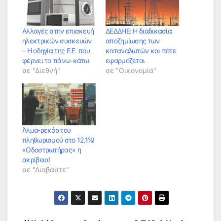
Αλλαγές στην επισκευή
ΔΕΔΔΗΕ: Η διαδικασία
ηλεκτρικών συσκευών
αποζημίωσης των
– Η οδηγία της Ε.Ε. που
καταναλωτών και πότε
φέρνει τα πάνω-κάτω
εφαρμόζεται
σε "Διεθνή"
σε "Οικονομία"
Άλμα-ρεκόρ του
πληθωρισμού στο 12,1%!
«Οδοστρωτήρας» η
ακρίβεια!
σε "Διαβάστε"