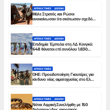
AFRIKA TIMES
ΔΙΕΘΝΉ
Μάλι: Στρατός και Ρώσοι
ανακοίνωσαν ότι σκότωσαν σχεδόν
100 τζιχαντιστές
AFRIKA TIMES
ΔΙΕΘΝΉ
Επιδημία Έμπολα στη ΛΔ Κονγκό:
648 θάνατοι επί συνόλου 1.830
επιβεβαιωμένων κρουσμάτων
AFRIKA TIMES
ΟΗΕ: Προειδοποίηση Γκουτέρες για
κίνδυνο νέας αιματοχυσίας στο Ελ
Ομπέιντ του Σουδάν
AFRIKA TIMES
ΔΙΕΘΝΉ
Νότια Αφρική:Συνελήφθη με 150
δηλητηριώδεις σκορπιούς