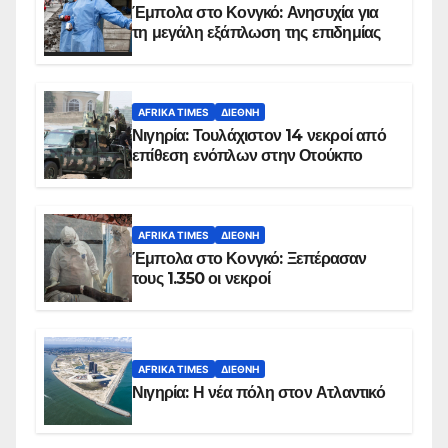
Έμπολα στο Κονγκό: Ανησυχία για
τη μεγάλη εξάπλωση της επιδημίας
AFRIKA TIMES
ΔΙΕΘΝΉ
Νιγηρία: Τουλάχιστον 14 νεκροί από
επίθεση ενόπλων στην Οτούκπο
AFRIKA TIMES
ΔΙΕΘΝΉ
Έμπολα στο Κονγκό: Ξεπέρασαν
τους 1.350 οι νεκροί
AFRIKA TIMES
ΔΙΕΘΝΉ
Νιγηρία: Η νέα πόλη στον Ατλαντικό