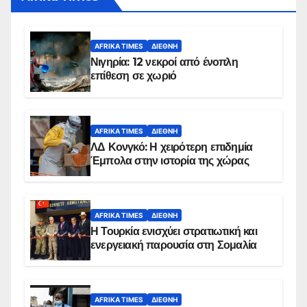
AFRIKA TIMES
ΔΙΕΘΝΉ
Νιγηρία: 12 νεκροί από ένοπλη
επίθεση σε χωριό
AFRIKA TIMES
ΔΙΕΘΝΉ
ΛΔ Κονγκό: Η χειρότερη επιδημία
Έμπολα στην ιστορία της χώρας
AFRIKA TIMES
ΔΙΕΘΝΉ
Η Τουρκία ενισχύει στρατιωτική και
ενεργειακή παρουσία στη Σομαλία
AFRIKA TIMES
ΔΙΕΘΝΉ