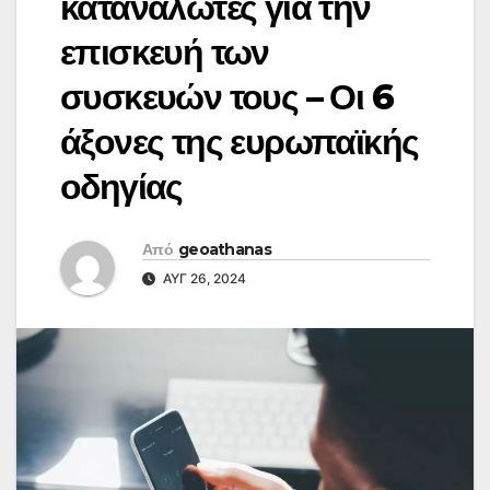
καταναλωτές για την
επισκευή των
συσκευών τους – Οι 6
άξονες της ευρωπαϊκής
οδηγίας
Από
geoathanas
ΑΥΓ 26, 2024