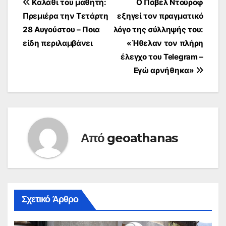
Πλοήγηση
Καλάθι του μαθητή:
O Πάβελ Ντούροφ
Πρεμιέρα την Τετάρτη
εξηγεί τον πραγματικό
άρθρων
28 Αυγούστου – Ποια
λόγο της σύλληψής του:
είδη περιλαμβάνει
«Ήθελαν τον πλήρη
έλεγχο του Telegram –
Εγώ αρνήθηκα»
Από
geoathanas
Σχετικό Άρθρο