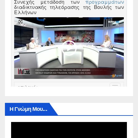
Η Γνώμη Μου…