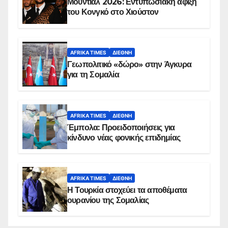
Μουντιάλ 2026: Εντυπωσιακή άφιξη
του Κονγκό στο Χιούστον
AFRIKA TIMES
ΔΙΕΘΝΉ
Γεωπολιτικό «δώρο» στην Άγκυρα
για τη Σομαλία
AFRIKA TIMES
ΔΙΕΘΝΉ
Έμπολα: Προειδοποιήσεις για
κίνδυνο νέας φονικής επιδημίας
AFRIKA TIMES
ΔΙΕΘΝΉ
Η Τουρκία στοχεύει τα αποθέματα
ουρανίου της Σομαλίας