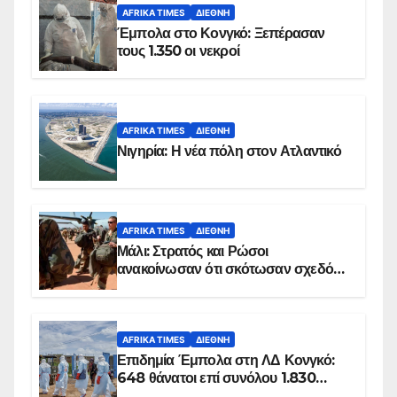
AFRIKA TIMES
ΔΙΕΘΝΉ
Έμπολα στο Κονγκό: Ξεπέρασαν
τους 1.350 οι νεκροί
AFRIKA TIMES
ΔΙΕΘΝΉ
Νιγηρία: Η νέα πόλη στον Ατλαντικό
AFRIKA TIMES
ΔΙΕΘΝΉ
Μάλι: Στρατός και Ρώσοι
ανακοίνωσαν ότι σκότωσαν σχεδόν
100 τζιχαντιστές
AFRIKA TIMES
ΔΙΕΘΝΉ
Επιδημία Έμπολα στη ΛΔ Κονγκό:
648 θάνατοι επί συνόλου 1.830
επιβεβαιωμένων κρουσμάτων