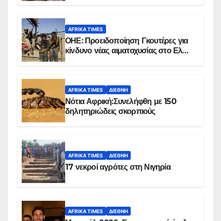
AFRIKA TIMES
ΟΗΕ: Προειδοποίηση Γκουτέρες για
κίνδυνο νέας αιματοχυσίας στο Ελ
Ομπέιντ του Σουδάν
AFRIKA TIMES
ΔΙΕΘΝΉ
Νότια Αφρική:Συνελήφθη με 150
δηλητηριώδεις σκορπιούς
AFRIKA TIMES
ΔΙΕΘΝΉ
17 νεκροί αγρότες στη Νιγηρία
AFRIKA TIMES
ΔΙΕΘΝΉ