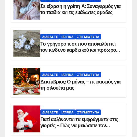
Σε έξαρση η γρίπη Α: Συναγερμός για
τα παιδιά και τις ευάλωτες ομάδες
ΔΙΑΒΆΣΤΕ
ΙΑΤΡΙΚΆ
ΣΤΙΓΜΙΌΤΥΠΑ
Το γρήγορο τεστ που αποκαλύπτει
τον κίνδυνο καρδιακού και πρόωρου
θανάτου
ΔΙΑΒΆΣΤΕ
ΙΑΤΡΙΚΆ
ΣΤΙΓΜΙΌΤΥΠΑ
Δεκέμβριος: Ο μήνας – πειρασμός για
τη σιλουέτα μας
ΔΙΑΒΆΣΤΕ
ΙΑΤΡΙΚΆ
ΣΤΙΓΜΙΌΤΥΠΑ
Γιατί αυξάνονται τα εμφράγματα στις
γιορτές – Πώς να μειώσετε τον
κίνδυνο, σύμφωνα με καρδιολόγο