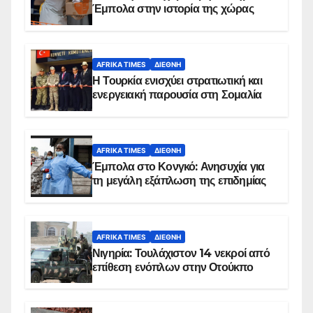
Έμπολα στην ιστορία της χώρας
AFRIKA TIMES
ΔΙΕΘΝΉ
Η Τουρκία ενισχύει στρατιωτική και
ενεργειακή παρουσία στη Σομαλία
AFRIKA TIMES
ΔΙΕΘΝΉ
Έμπολα στο Κονγκό: Ανησυχία για
τη μεγάλη εξάπλωση της επιδημίας
AFRIKA TIMES
ΔΙΕΘΝΉ
Νιγηρία: Τουλάχιστον 14 νεκροί από
επίθεση ενόπλων στην Οτούκπο