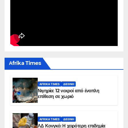
Αfrika Times
AFRIKA TIMES
ΔΙΕΘΝΉ
Νιγηρία: 12 νεκροί από ένοπλη
επίθεση σε χωριό
AFRIKA TIMES
ΔΙΕΘΝΉ
ΛΔ Κονγκό: Η χειρότερη επιδημία