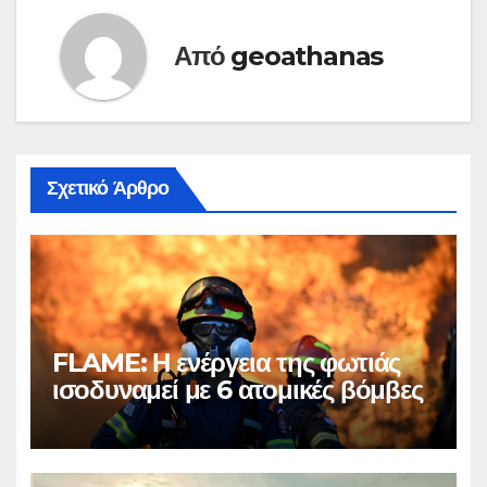
Από
geoathanas
Σχετικό Άρθρο
FLAME: Η ενέργεια της φωτιάς
ισοδυναμεί με 6 ατομικές βόμβες