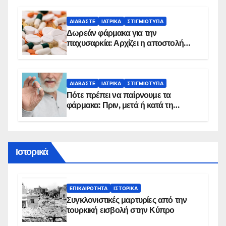
ΔΙΑΒΆΣΤΕ
ΙΑΤΡΙΚΆ
ΣΤΙΓΜΙΌΤΥΠΑ
Δωρεάν φάρμακα για την
παχυσαρκία: Αρχίζει η αποστολή
sms για τους δικαιούχους – Οι
προϋποθέσεις ένταξης στο
πρόγραμμα
ΔΙΑΒΆΣΤΕ
ΙΑΤΡΙΚΆ
ΣΤΙΓΜΙΌΤΥΠΑ
Πότε πρέπει να παίρνουμε τα
φάρμακα: Πριν, μετά ή κατά τη
διάρκεια του φαγητού;
Ιστορικά
ΕΠΙΚΑΙΡΌΤΗΤΑ
ΙΣΤΟΡΙΚΆ
Συγκλονιστικές μαρτυρίες από την
τουρκική εισβολή στην Κύπρο