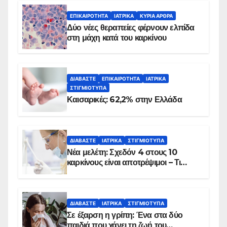
ΕΠΙΚΑΙΡΌΤΗΤΑ
ΙΑΤΡΙΚΆ
ΚΥΡΙΑ ΑΡΘΡΑ
Δύο νέες θεραπείες φέρνουν ελπίδα
στη μάχη κατά του καρκίνου
ΔΙΑΒΆΣΤΕ
ΕΠΙΚΑΙΡΌΤΗΤΑ
ΙΑΤΡΙΚΆ
ΣΤΙΓΜΙΌΤΥΠΑ
Καισαρικές: 62,2% στην Ελλάδα
ΔΙΑΒΆΣΤΕ
ΙΑΤΡΙΚΆ
ΣΤΙΓΜΙΌΤΥΠΑ
Νέα μελέτη: Σχεδόν 4 στους 10
καρκίνους είναι αποτρέψιμοι – Τι
δείχνουν τα στοιχεία
ΔΙΑΒΆΣΤΕ
ΙΑΤΡΙΚΆ
ΣΤΙΓΜΙΌΤΥΠΑ
Σε έξαρση η γρίπη: Ένα στα δύο
παιδιά που χάνει τη ζωή του