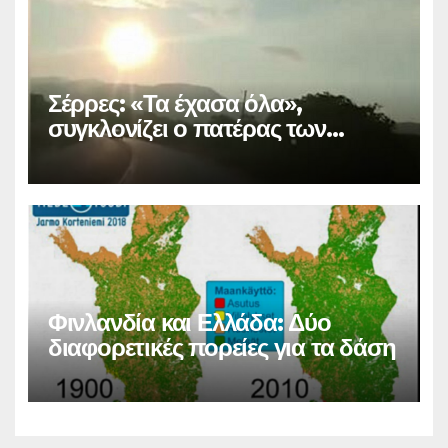
Σέρρες: «Τα έχασα όλα»,
συγκλονίζει ο πατέρας των
θυμάτων
Φινλανδία και Ελλάδα: Δύο
διαφορετικές πορείες για τα δάση