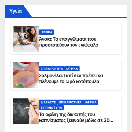
Yγεία
ΙΑΤΡΙΚΆ
Άνοια: Τα επαγγέλματα που
προστατεύουν τον εγκέφαλο
ΕΠΙΚΑΙΡΌΤΗΤΑ
ΙΑΤΡΙΚΆ
Σαλμονέλα: Γιατί δεν πρέπει να
πλένουμε το ωμό κοτόπουλο
ΔΙΑΒΆΣΤΕ
ΕΠΙΚΑΙΡΌΤΗΤΑ
ΙΑΤΡΙΚΆ
ΣΤΙΓΜΙΌΤΥΠΑ
Τα οφέλη της διακοπής του
καπνίσματος ξεκινούν μόλις σε 20
λεπτά