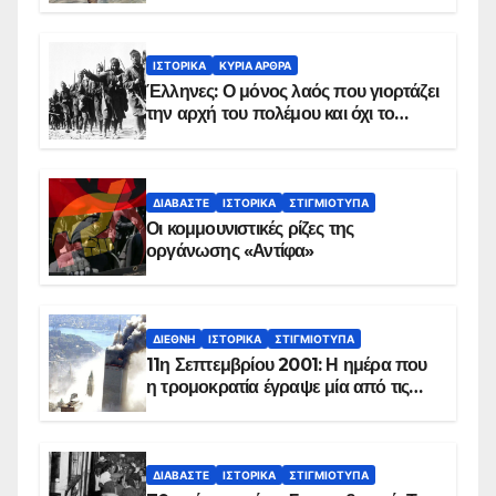
ΙΣΤΟΡΙΚΆ
ΚΥΡΙΑ ΑΡΘΡΑ
Έλληνες: Ο μόνος λαός που γιορτάζει
την αρχή του πολέμου και όχι το
τέλος του
ΔΙΑΒΆΣΤΕ
ΙΣΤΟΡΙΚΆ
ΣΤΙΓΜΙΌΤΥΠΑ
Οι κομμουνιστικές ρίζες της
οργάνωσης «Αντίφα»
ΔΙΕΘΝΉ
ΙΣΤΟΡΙΚΆ
ΣΤΙΓΜΙΌΤΥΠΑ
11η Σεπτεμβρίου 2001: Η ημέρα που
η τρομοκρατία έγραψε μία από τις
πιο μαύρες σελίδες στην ιστορία του
πλανήτη
ΔΙΑΒΆΣΤΕ
ΙΣΤΟΡΙΚΆ
ΣΤΙΓΜΙΌΤΥΠΑ