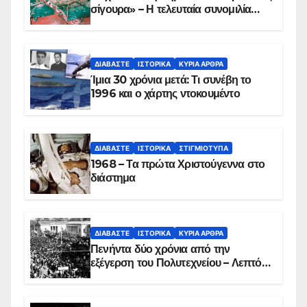
σίγουρα» – Η τελευταία συνομιλία
των ηρώων στα Ίμια, πριν τη
συντριβή του ελικοπτέρου
ΔΙΑΒΆΣΤΕ
ΙΣΤΟΡΙΚΆ
ΚΥΡΙΑ ΑΡΘΡΑ
Ίμια 30 χρόνια μετά: Τι συνέβη το
1996 και ο χάρτης ντοκουμέντο
ΔΙΑΒΆΣΤΕ
ΙΣΤΟΡΙΚΆ
ΣΤΙΓΜΙΌΤΥΠΑ
1968 – Τα πρώτα Χριστούγεννα στο
διάστημα
ΔΙΑΒΆΣΤΕ
ΙΣΤΟΡΙΚΆ
ΚΥΡΙΑ ΑΡΘΡΑ
Πενήντα δύο χρόνια από την
εξέγερση του Πολυτεχνείου – Λεπτό
προς λεπτό η εισβολή – ΦΩΤΟ και
ΒΙΝΤΕΟ