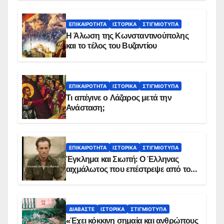
ΕΠΙΚΑΙΡΌΤΗΤΑ
ΙΣΤΟΡΙΚΆ
ΣΤΙΓΜΙΌΤΥΠΑ
Η Άλωση της Κωνσταντινούπολης
και το τέλος του Βυζαντίου
ΕΠΙΚΑΙΡΌΤΗΤΑ
ΙΣΤΟΡΙΚΆ
ΣΤΙΓΜΙΌΤΥΠΑ
Τι απέγινε ο Λάζαρος μετά την
Ανάσταση;
ΕΠΙΚΑΙΡΌΤΗΤΑ
ΙΣΤΟΡΙΚΆ
ΣΤΙΓΜΙΌΤΥΠΑ
Έγκλημα και Σιωπή: Ο Έλληνας
αιχμάλωτος που επέστρεψε από το
Παραπέτασμα
ΔΙΑΒΆΣΤΕ
ΙΣΤΟΡΙΚΆ
ΣΤΙΓΜΙΌΤΥΠΑ
«Έχει κόκκινη σημαία και ανθρώπους