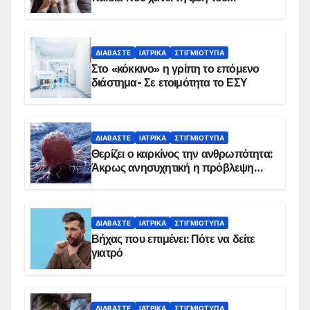
αντιμετωπίζει υποκείμενο νόσημα –
Εμβολιασμό συνιστούν οι ειδικοί
ΔΙΑΒΆΣΤΕ
ΙΑΤΡΙΚΆ
ΣΤΙΓΜΙΌΤΥΠΑ
Στο «κόκκινο» η γρίπη το επόμενο
διάστημα- Σε ετοιμότητα το ΕΣΥ
ΔΙΑΒΆΣΤΕ
ΙΑΤΡΙΚΆ
ΣΤΙΓΜΙΌΤΥΠΑ
Θερίζει ο καρκίνος την ανθρωπότητα:
Άκρως ανησυχητική η πρόβλεψη…
ΔΙΑΒΆΣΤΕ
ΙΑΤΡΙΚΆ
ΣΤΙΓΜΙΌΤΥΠΑ
Βήχας που επιμένει: Πότε να δείτε
γιατρό
ΔΙΑΒΆΣΤΕ
ΙΑΤΡΙΚΆ
ΣΤΙΓΜΙΌΤΥΠΑ