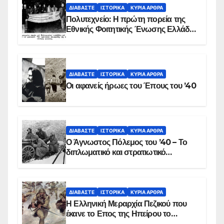
ΔΙΑΒΆΣΤΕ
ΙΣΤΟΡΙΚΆ
ΚΥΡΙΑ ΑΡΘΡΑ
Πολυτεχνείο: Η πρώτη πορεία της
Εθνικής Φοιτητικής Ένωσης Ελλάδος
στις 17 Νοεμβρίου 1975 με την
αιματοβαμμένη σημαία
ΔΙΑΒΆΣΤΕ
ΙΣΤΟΡΙΚΆ
ΚΥΡΙΑ ΑΡΘΡΑ
Οι αφανείς ήρωες του Έπους του ’40
ΔΙΑΒΆΣΤΕ
ΙΣΤΟΡΙΚΆ
ΚΥΡΙΑ ΑΡΘΡΑ
Ο Άγνωστος Πόλεμος του ’40 – Το
διπλωματικό και στρατιωτικό
παρασκήνιο
ΔΙΑΒΆΣΤΕ
ΙΣΤΟΡΙΚΆ
ΚΥΡΙΑ ΑΡΘΡΑ
Η Ελληνική Μεραρχία Πεζικού που
έκανε το Επος της Ηπείρου το
χειμώνα του 1940