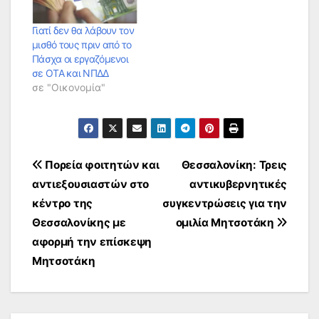
Γιατί δεν θα λάβουν τον
μισθό τους πριν από το
Πάσχα οι εργαζόμενοι
σε ΟΤΑ και ΝΠΔΔ
σε "Οικονομία"
Πλοήγηση
Πορεία φοιτητών και
Θεσσαλονίκη: Τρεις
αντιεξουσιαστών στο
αντικυβερνητικές
άρθρων
κέντρο της
συγκεντρώσεις για την
Θεσσαλονίκης με
ομιλία Μητσοτάκη
αφορμή την επίσκεψη
Μητσοτάκη