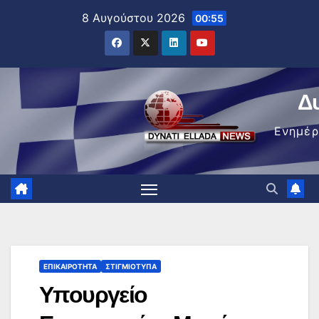
Μετάβαση
8 Αυγούστου 2026
00:55
στο
περιεχόμενο
Δ
Ενημέ
ΕΠΙΚΑΙΡΌΤΗΤΑ
ΣΤΙΓΜΙΌΤΥΠΑ
Υπουργείο