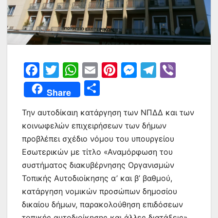
F
T
W
E
Pi
M
T
Vi
a
w
h
m
nt
e
el
b
Μ
Share
c
itt
at
ai
er
s
e
er
οι
e
er
s
l
e
s
gr
Την αυτοδίκαιη κατάργηση των ΝΠΔΔ και των
ρ
κοινωφελών επιχειρήσεων των δήμων
b
A
st
e
a
α
προβλέπει σχέδιο νόμου του υπουργείου
o
p
n
m
σ
Εσωτερικών με τίτλο «Αναμόρφωση του
o
p
g
τε
συστήματος διακυβέρνησης Οργανισμών
k
er
ίτ
Τοπικής Αυτοδιοίκησης α’ και β’ βαθμού,
κατάργηση νομικών προσώπων δημοσίου
ε
δικαίου δήμων, παρακολούθηση επιδόσεων
τοπικής αυτοδιοίκησης και άλλες διατάξεις»,