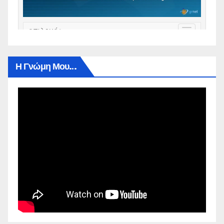
Η Γνώμη Μου…