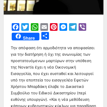
F
T
W
E
Pi
M
T
Vi
a
w
h
m
nt
e
el
b
Μ
Share
c
itt
at
ai
er
s
e
er
οι
e
er
s
l
e
s
gr
Την απόφαση ότι αρμοδιότητα να αποφασίσει
ρ
για την διατήρηση ή όχι της ανωνυμίας των
b
A
st
e
a
α
προστατευόμενων μαρτύρων στην υπόθεση
o
p
n
m
σ
της Novartis έχει η νέα Οικονομική
o
p
g
τε
Εισαγγελία, που έχει συσταθεί και λειτουργεί
k
er
ίτ
υπό την εποπτεία του εισαγγελέα Εφετών
Χρήστου Μπαρδάκη έλαβε το Δικαστικό
ε
Συμβούλιο του Ειδικού Δικαστηρίου (περί
ευθύνης υπουργών). «Και η νέα μεθόδευση
κάποιων κυβερνητικών κύκλων για παραβίαση