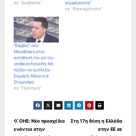
σε "Διαβάστε"
συμφέροντος”
σε "Επικαιρότητα"
“Βόμβες” από
Μαναδιάκη στην
κατάθεσή του για την
υπόθεση Novartis: Mε
πίεζαν να εμπλέξω
Σαμαρά, Άδωνι και
Στουρνάρα
σε "Πολιτική"
Πλοήγηση
ΟΗΕ: Νέο προσχέδιο
Στη 17η θέση η Ελλάδα
ενάντια στην
στην ΕΕ σε
άρθρων