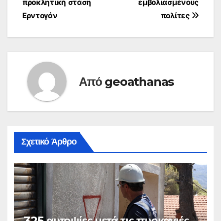
προκλητική στάση
εμβολιασμένους
Ερντογάν
πολίτες
Από
geoathanas
Σχετικό Άρθρο
325 αυτοψίες μετά τις πυρκαγιές –