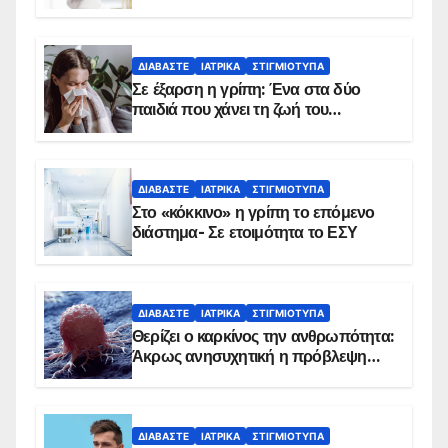
δείχνουν τα στοιχεία
ΔΙΑΒΆΣΤΕ
ΙΑΤΡΙΚΆ
ΣΤΙΓΜΙΌΤΥΠΑ
Σε έξαρση η γρίπη: Ένα στα δύο
παιδιά που χάνει τη ζωή του
αντιμετωπίζει υποκείμενο νόσημα –
Εμβολιασμό συνιστούν οι ειδικοί
ΔΙΑΒΆΣΤΕ
ΙΑΤΡΙΚΆ
ΣΤΙΓΜΙΌΤΥΠΑ
Στο «κόκκινο» η γρίπη το επόμενο
διάστημα- Σε ετοιμότητα το ΕΣΥ
ΔΙΑΒΆΣΤΕ
ΙΑΤΡΙΚΆ
ΣΤΙΓΜΙΌΤΥΠΑ
Θερίζει ο καρκίνος την ανθρωπότητα:
Άκρως ανησυχητική η πρόβλεψη…
ΔΙΑΒΆΣΤΕ
ΙΑΤΡΙΚΆ
ΣΤΙΓΜΙΌΤΥΠΑ