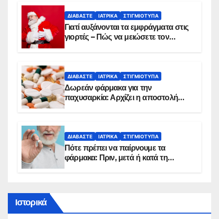
ΔΙΑΒΆΣΤΕ
ΙΑΤΡΙΚΆ
ΣΤΙΓΜΙΌΤΥΠΑ
Γιατί αυξάνονται τα εμφράγματα στις
γιορτές – Πώς να μειώσετε τον
κίνδυνο, σύμφωνα με καρδιολόγο
ΔΙΑΒΆΣΤΕ
ΙΑΤΡΙΚΆ
ΣΤΙΓΜΙΌΤΥΠΑ
Δωρεάν φάρμακα για την
παχυσαρκία: Αρχίζει η αποστολή
sms για τους δικαιούχους – Οι
προϋποθέσεις ένταξης στο
πρόγραμμα
ΔΙΑΒΆΣΤΕ
ΙΑΤΡΙΚΆ
ΣΤΙΓΜΙΌΤΥΠΑ
Πότε πρέπει να παίρνουμε τα
φάρμακα: Πριν, μετά ή κατά τη
διάρκεια του φαγητού;
Ιστορικά