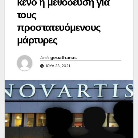
κενό η μεθόδευση για
τους
προστατευόμενους
μάρτυρες
Από
geoathanas
ΙΟΎΛ 23, 2021