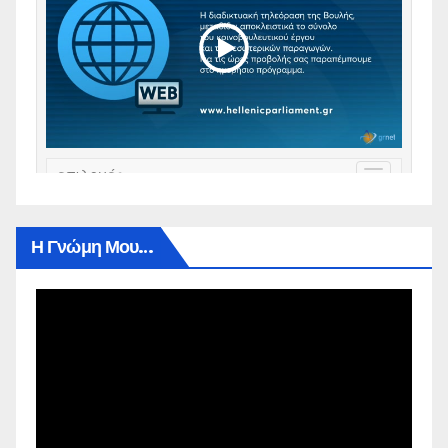
Η Γνώμη Μου…