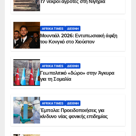
17 νεκροί αγρότες στη Νιγηρία
AFRIKA TIMES
ΔΙΕΘΝΉ
Μουντιάλ 2026: Εντυπωσιακή άφιξη
του Κονγκό στο Χιούστον
AFRIKA TIMES
ΔΙΕΘΝΉ
Γεωπολιτικό «δώρο» στην Άγκυρα
για τη Σομαλία
AFRIKA TIMES
ΔΙΕΘΝΉ
Έμπολα: Προειδοποιήσεις για
κίνδυνο νέας φονικής επιδημίας