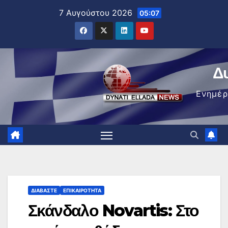
Μετάβαση
7 Αυγούστου 2026
05:07
στο
περιεχόμενο
Δ
Ενημέ
ΔΙΑΒΆΣΤΕ
ΕΠΙΚΑΙΡΌΤΗΤΑ
Σκάνδαλο Novartis: Στο