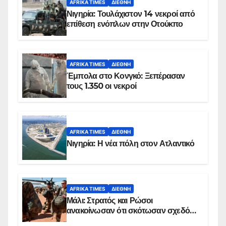
AFRIKA TIMES
ΔΙΕΘΝΉ
Νιγηρία: Τουλάχιστον 14 νεκροί από
επίθεση ενόπλων στην Οτούκπο
AFRIKA TIMES
ΔΙΕΘΝΉ
Έμπολα στο Κονγκό: Ξεπέρασαν
τους 1.350 οι νεκροί
AFRIKA TIMES
ΔΙΕΘΝΉ
Νιγηρία: Η νέα πόλη στον Ατλαντικό
AFRIKA TIMES
ΔΙΕΘΝΉ
Μάλι: Στρατός και Ρώσοι
ανακοίνωσαν ότι σκότωσαν σχεδόν
100 τζιχαντιστές