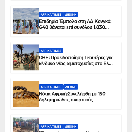
AFRIKA TIMES
ΔΙΕΘΝΉ
Επιδημία Έμπολα στη ΛΔ Κονγκό:
648 θάνατοι επί συνόλου 1.830
επιβεβαιωμένων κρουσμάτων
AFRIKA TIMES
ΟΗΕ: Προειδοποίηση Γκουτέρες για
κίνδυνο νέας αιματοχυσίας στο Ελ
Ομπέιντ του Σουδάν
AFRIKA TIMES
ΔΙΕΘΝΉ
Νότια Αφρική:Συνελήφθη με 150
δηλητηριώδεις σκορπιούς
AFRIKA TIMES
ΔΙΕΘΝΉ