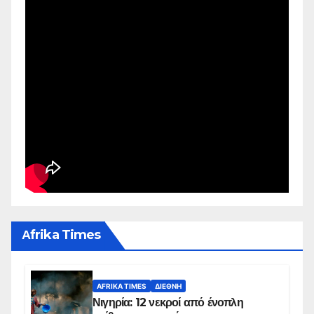
Αfrika Times
AFRIKA TIMES
ΔΙΕΘΝΉ
Νιγηρία: 12 νεκροί από ένοπλη