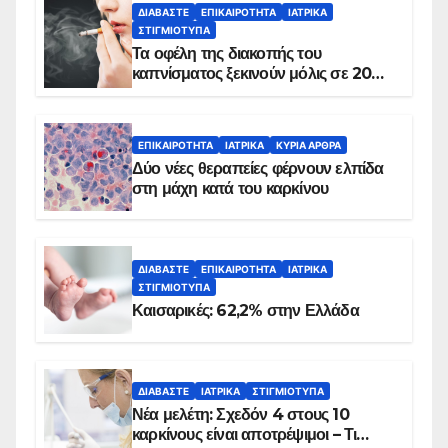
ΔΙΑΒΆΣΤΕ
ΕΠΙΚΑΙΡΌΤΗΤΑ
ΙΑΤΡΙΚΆ
ΣΤΙΓΜΙΌΤΥΠΑ
Τα οφέλη της διακοπής του
καπνίσματος ξεκινούν μόλις σε 20
λεπτά
ΕΠΙΚΑΙΡΌΤΗΤΑ
ΙΑΤΡΙΚΆ
ΚΥΡΙΑ ΑΡΘΡΑ
Δύο νέες θεραπείες φέρνουν ελπίδα
στη μάχη κατά του καρκίνου
ΔΙΑΒΆΣΤΕ
ΕΠΙΚΑΙΡΌΤΗΤΑ
ΙΑΤΡΙΚΆ
ΣΤΙΓΜΙΌΤΥΠΑ
Καισαρικές: 62,2% στην Ελλάδα
ΔΙΑΒΆΣΤΕ
ΙΑΤΡΙΚΆ
ΣΤΙΓΜΙΌΤΥΠΑ
Νέα μελέτη: Σχεδόν 4 στους 10
καρκίνους είναι αποτρέψιμοι – Τι