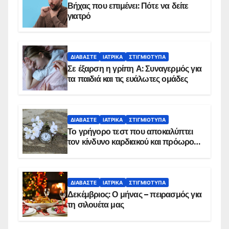
Βήχας που επιμένει: Πότε να δείτε
γιατρό
ΔΙΑΒΆΣΤΕ
ΙΑΤΡΙΚΆ
ΣΤΙΓΜΙΌΤΥΠΑ
Σε έξαρση η γρίπη Α: Συναγερμός για
τα παιδιά και τις ευάλωτες ομάδες
ΔΙΑΒΆΣΤΕ
ΙΑΤΡΙΚΆ
ΣΤΙΓΜΙΌΤΥΠΑ
Το γρήγορο τεστ που αποκαλύπτει
τον κίνδυνο καρδιακού και πρόωρου
θανάτου
ΔΙΑΒΆΣΤΕ
ΙΑΤΡΙΚΆ
ΣΤΙΓΜΙΌΤΥΠΑ
Δεκέμβριος: Ο μήνας – πειρασμός για
τη σιλουέτα μας