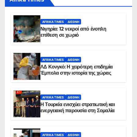
AFRIKA TIMES
ΔΙΕΘΝΉ
Νιγηρία: 12 νεκροί από ένοπλη
επίθεση σε χωριό
AFRIKA TIMES
ΔΙΕΘΝΉ
ΛΔ Κονγκό: Η χειρότερη επιδημία
Έμπολα στην ιστορία της χώρας
AFRIKA TIMES
ΔΙΕΘΝΉ
Η Τουρκία ενισχύει στρατιωτική και
ενεργειακή παρουσία στη Σομαλία
AFRIKA TIMES
ΔΙΕΘΝΉ