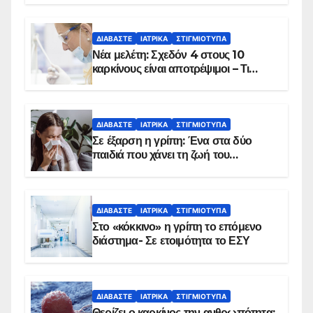
ΔΙΑΒΆΣΤΕ
ΙΑΤΡΙΚΆ
ΣΤΙΓΜΙΌΤΥΠΑ
Νέα μελέτη: Σχεδόν 4 στους 10
καρκίνους είναι αποτρέψιμοι – Τι
δείχνουν τα στοιχεία
ΔΙΑΒΆΣΤΕ
ΙΑΤΡΙΚΆ
ΣΤΙΓΜΙΌΤΥΠΑ
Σε έξαρση η γρίπη: Ένα στα δύο
παιδιά που χάνει τη ζωή του
αντιμετωπίζει υποκείμενο νόσημα –
Εμβολιασμό συνιστούν οι ειδικοί
ΔΙΑΒΆΣΤΕ
ΙΑΤΡΙΚΆ
ΣΤΙΓΜΙΌΤΥΠΑ
Στο «κόκκινο» η γρίπη το επόμενο
διάστημα- Σε ετοιμότητα το ΕΣΥ
ΔΙΑΒΆΣΤΕ
ΙΑΤΡΙΚΆ
ΣΤΙΓΜΙΌΤΥΠΑ
Θερίζει ο καρκίνος την ανθρωπότητα: