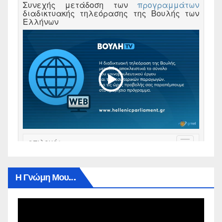
Η Γνώμη Μου…