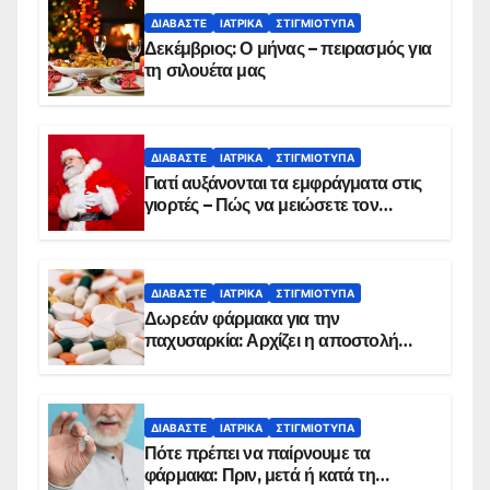
ΔΙΑΒΆΣΤΕ
ΙΑΤΡΙΚΆ
ΣΤΙΓΜΙΌΤΥΠΑ
Δεκέμβριος: Ο μήνας – πειρασμός για
τη σιλουέτα μας
ΔΙΑΒΆΣΤΕ
ΙΑΤΡΙΚΆ
ΣΤΙΓΜΙΌΤΥΠΑ
Γιατί αυξάνονται τα εμφράγματα στις
γιορτές – Πώς να μειώσετε τον
κίνδυνο, σύμφωνα με καρδιολόγο
ΔΙΑΒΆΣΤΕ
ΙΑΤΡΙΚΆ
ΣΤΙΓΜΙΌΤΥΠΑ
Δωρεάν φάρμακα για την
παχυσαρκία: Αρχίζει η αποστολή
sms για τους δικαιούχους – Οι
προϋποθέσεις ένταξης στο
πρόγραμμα
ΔΙΑΒΆΣΤΕ
ΙΑΤΡΙΚΆ
ΣΤΙΓΜΙΌΤΥΠΑ
Πότε πρέπει να παίρνουμε τα
φάρμακα: Πριν, μετά ή κατά τη