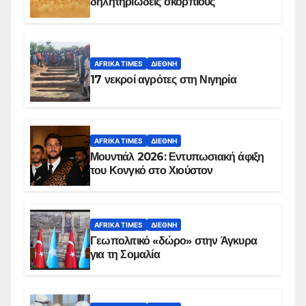
δηλητηριώδεις σκορπιούς
AFRIKA TIMES
ΔΙΕΘΝΉ
17 νεκροί αγρότες στη Νιγηρία
AFRIKA TIMES
ΔΙΕΘΝΉ
Μουντιάλ 2026: Εντυπωσιακή άφιξη
του Κονγκό στο Χιούστον
AFRIKA TIMES
ΔΙΕΘΝΉ
Γεωπολιτικό «δώρο» στην Άγκυρα
για τη Σομαλία