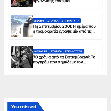
οργάνωσης «Αντίφα»
ΔΙΕΘΝΉ
ΙΣΤΟΡΙΚΆ
ΣΤΙΓΜΙΌΤΥΠΑ
11η Σεπτεμβρίου 2001: Η ημέρα που
η τρομοκρατία έγραψε μία από τις
πιο μαύρες σελίδες στην ιστορία του
πλανήτη
ΔΙΑΒΆΣΤΕ
ΙΣΤΟΡΙΚΆ
ΣΤΙΓΜΙΌΤΥΠΑ
70 χρόνια από τα Σεπτεμβριανά: Το
πογκρόμ που σημάδεψε τον
ελληνισμό της Κωνσταντινούπολης
You missed