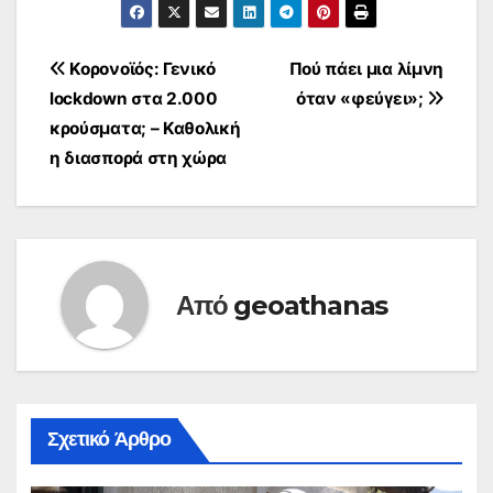
εργοδότες και θα την
δίνουν στους…
Πλοήγηση
Κορονοϊός: Γενικό
Πού πάει μια λίμνη
lockdown στα 2.000
όταν «φεύγει»;
άρθρων
κρούσματα; – Καθολική
η διασπορά στη χώρα
Από
geoathanas
Σχετικό Άρθρο