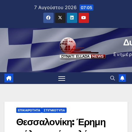
Μετάβαση
7 Αυγούστου 2026
07:05
στο
περιεχόμενο
Δ
Ενημέ
ΕΠΙΚΑΙΡΌΤΗΤΑ
ΣΤΙΓΜΙΌΤΥΠΑ
Θεσσαλονίκη: Έρημη