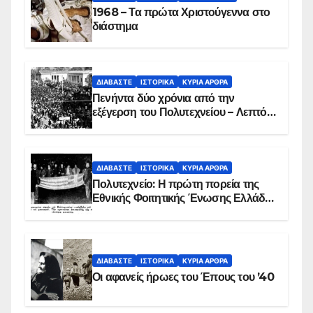
1968 – Τα πρώτα Χριστούγεννα στο
διάστημα
ΔΙΑΒΆΣΤΕ
ΙΣΤΟΡΙΚΆ
ΚΥΡΙΑ ΑΡΘΡΑ
Πενήντα δύο χρόνια από την
εξέγερση του Πολυτεχνείου – Λεπτό
προς λεπτό η εισβολή – ΦΩΤΟ και
ΒΙΝΤΕΟ
ΔΙΑΒΆΣΤΕ
ΙΣΤΟΡΙΚΆ
ΚΥΡΙΑ ΑΡΘΡΑ
Πολυτεχνείο: Η πρώτη πορεία της
Εθνικής Φοιτητικής Ένωσης Ελλάδος
στις 17 Νοεμβρίου 1975 με την
αιματοβαμμένη σημαία
ΔΙΑΒΆΣΤΕ
ΙΣΤΟΡΙΚΆ
ΚΥΡΙΑ ΑΡΘΡΑ
Οι αφανείς ήρωες του Έπους του ’40