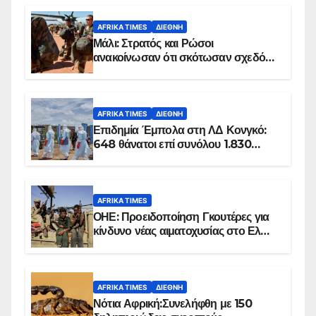
AFRIKA TIMES
ΔΙΕΘΝΉ
Μάλι: Στρατός και Ρώσοι
ανακοίνωσαν ότι σκότωσαν σχεδόν
100 τζιχαντιστές
AFRIKA TIMES
ΔΙΕΘΝΉ
Επιδημία Έμπολα στη ΛΔ Κονγκό:
648 θάνατοι επί συνόλου 1.830
επιβεβαιωμένων κρουσμάτων
AFRIKA TIMES
ΟΗΕ: Προειδοποίηση Γκουτέρες για
κίνδυνο νέας αιματοχυσίας στο Ελ
Ομπέιντ του Σουδάν
AFRIKA TIMES
ΔΙΕΘΝΉ
Νότια Αφρική:Συνελήφθη με 150