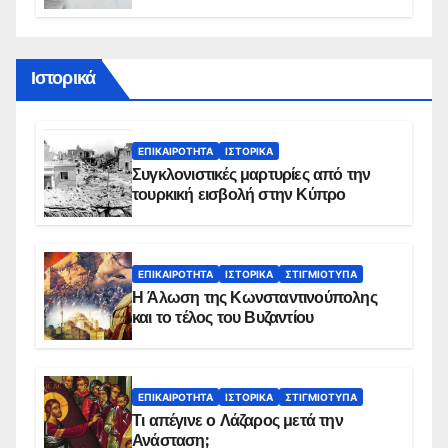
διάρκεια του φαγητού;
Ιστορικά
ΕΠΙΚΑΙΡΌΤΗΤΑ
ΙΣΤΟΡΙΚΆ
Συγκλονιστικές μαρτυρίες από την
τουρκική εισβολή στην Κύπρο
ΕΠΙΚΑΙΡΌΤΗΤΑ
ΙΣΤΟΡΙΚΆ
ΣΤΙΓΜΙΌΤΥΠΑ
Η Άλωση της Κωνσταντινούπολης
και το τέλος του Βυζαντίου
ΕΠΙΚΑΙΡΌΤΗΤΑ
ΙΣΤΟΡΙΚΆ
ΣΤΙΓΜΙΌΤΥΠΑ
Τι απέγινε ο Λάζαρος μετά την
Ανάσταση;