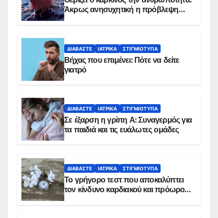
Άκρως ανησυχητική η πρόβλεψη…
ΔΙΑΒΆΣΤΕ
ΙΑΤΡΙΚΆ
ΣΤΙΓΜΙΌΤΥΠΑ
Βήχας που επιμένει: Πότε να δείτε
γιατρό
ΔΙΑΒΆΣΤΕ
ΙΑΤΡΙΚΆ
ΣΤΙΓΜΙΌΤΥΠΑ
Σε έξαρση η γρίπη Α: Συναγερμός για
τα παιδιά και τις ευάλωτες ομάδες
ΔΙΑΒΆΣΤΕ
ΙΑΤΡΙΚΆ
ΣΤΙΓΜΙΌΤΥΠΑ
Το γρήγορο τεστ που αποκαλύπτει
τον κίνδυνο καρδιακού και πρόωρου
θανάτου