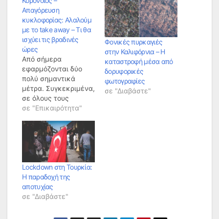
Κορονοϊός –
Απαγόρευση
κυκλοφορίας: Αλαλούμ
με το take away – Τι θα
ισχύει τις βραδινές
Φονικές πυρκαγιές
ώρες
στην Καλιφόρνια – Η
Από σήμερα
καταστροφή μέσα από
εφαρμόζονται δύο
δορυφορικές
πολύ σημαντικά
φωτογραφίες
μέτρα. Συγκεκριμένα,
σε "Διαβάστε"
σε όλους τους
εσωτερικούς και
σε "Επικαιρότητα"
εξωτερικούς χώρους
είναι απαραίτητη η
μάσκα, καθώς και θα
ισχύει και η
απαγόρευση
κυκλοφορίας από τις
Lockdown στη Τουρκία:
00.30 – 05.00. Ήδη
H παραδοχή της
στην ΕΡΓΑΝΗ είναι
αποτυχίας
διαθέσιμη η φόρμα,
σε "Διαβάστε"
την οποία θα
συμπληρώνουν οι