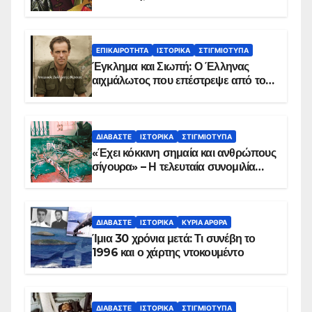
ΕΠΙΚΑΙΡΌΤΗΤΑ
ΙΣΤΟΡΙΚΆ
ΣΤΙΓΜΙΌΤΥΠΑ
Έγκλημα και Σιωπή: Ο Έλληνας
αιχμάλωτος που επέστρεψε από το
Παραπέτασμα
ΔΙΑΒΆΣΤΕ
ΙΣΤΟΡΙΚΆ
ΣΤΙΓΜΙΌΤΥΠΑ
«Έχει κόκκινη σημαία και ανθρώπους
σίγουρα» – Η τελευταία συνομιλία
των ηρώων στα Ίμια, πριν τη
συντριβή του ελικοπτέρου
ΔΙΑΒΆΣΤΕ
ΙΣΤΟΡΙΚΆ
ΚΥΡΙΑ ΑΡΘΡΑ
Ίμια 30 χρόνια μετά: Τι συνέβη το
1996 και ο χάρτης ντοκουμέντο
ΔΙΑΒΆΣΤΕ
ΙΣΤΟΡΙΚΆ
ΣΤΙΓΜΙΌΤΥΠΑ