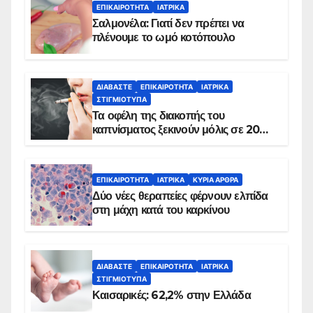
ΕΠΙΚΑΙΡΌΤΗΤΑ
ΙΑΤΡΙΚΆ
Σαλμονέλα: Γιατί δεν πρέπει να
πλένουμε το ωμό κοτόπουλο
ΔΙΑΒΆΣΤΕ
ΕΠΙΚΑΙΡΌΤΗΤΑ
ΙΑΤΡΙΚΆ
ΣΤΙΓΜΙΌΤΥΠΑ
Τα οφέλη της διακοπής του
καπνίσματος ξεκινούν μόλις σε 20
λεπτά
ΕΠΙΚΑΙΡΌΤΗΤΑ
ΙΑΤΡΙΚΆ
ΚΥΡΙΑ ΑΡΘΡΑ
Δύο νέες θεραπείες φέρνουν ελπίδα
στη μάχη κατά του καρκίνου
ΔΙΑΒΆΣΤΕ
ΕΠΙΚΑΙΡΌΤΗΤΑ
ΙΑΤΡΙΚΆ
ΣΤΙΓΜΙΌΤΥΠΑ
Καισαρικές: 62,2% στην Ελλάδα