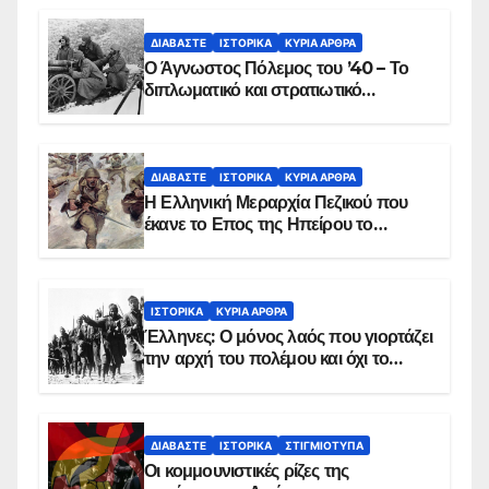
ΔΙΑΒΆΣΤΕ
ΙΣΤΟΡΙΚΆ
ΚΥΡΙΑ ΑΡΘΡΑ
Ο Άγνωστος Πόλεμος του ’40 – Το
διπλωματικό και στρατιωτικό
παρασκήνιο
ΔΙΑΒΆΣΤΕ
ΙΣΤΟΡΙΚΆ
ΚΥΡΙΑ ΑΡΘΡΑ
Η Ελληνική Μεραρχία Πεζικού που
έκανε το Επος της Ηπείρου το
χειμώνα του 1940
ΙΣΤΟΡΙΚΆ
ΚΥΡΙΑ ΑΡΘΡΑ
Έλληνες: Ο μόνος λαός που γιορτάζει
την αρχή του πολέμου και όχι το
τέλος του
ΔΙΑΒΆΣΤΕ
ΙΣΤΟΡΙΚΆ
ΣΤΙΓΜΙΌΤΥΠΑ
Οι κομμουνιστικές ρίζες της