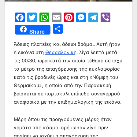
F
T
W
E
Pi
M
T
Vi
a
w
h
m
nt
e
el
b
Μ
Share
c
itt
at
ai
er
s
e
er
οι
e
er
s
l
e
s
gr
Άδειες πλατείες και άδειοι δρόμοι. Αυτή ήταν
ρ
η εικόνα στη
Θεσσαλονίκη
, λίγα λεπτά μετά
b
A
st
e
a
α
τις 00:30, ώρα κατά την οποία τέθηκε σε ισχύ
o
p
n
m
σ
το μέτρο της απαγόρευσης της κυκλοφορίας
o
p
g
τε
κατά τις βραδινές ώρες και στη «Νύμφη του
k
er
ίτ
Θερμαϊκού», η οποία από την Παρασκευή
βρίσκεται σε πορτοκαλί επίπεδο συναγερμού
ε
αναφορικά με την επιδημιολογική της εικόνα.
Μέρη όπου τις προηγούμενες μέρες ήταν
γεμάτα από κόσμο, ερήμωσαν λίγο πριν
αρχίσει να ισχύει η απαγόρευση της