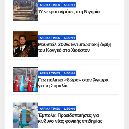
AFRIKA TIMES
ΔΙΕΘΝΉ
17 νεκροί αγρότες στη Νιγηρία
AFRIKA TIMES
ΔΙΕΘΝΉ
Μουντιάλ 2026: Εντυπωσιακή άφιξη
του Κονγκό στο Χιούστον
AFRIKA TIMES
ΔΙΕΘΝΉ
Γεωπολιτικό «δώρο» στην Άγκυρα
για τη Σομαλία
AFRIKA TIMES
ΔΙΕΘΝΉ
Έμπολα: Προειδοποιήσεις για
κίνδυνο νέας φονικής επιδημίας