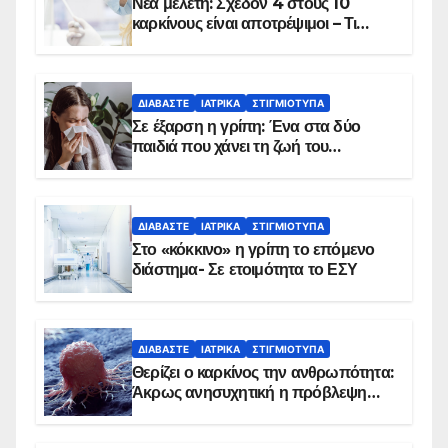
Νέα μελέτη: Σχεδόν 4 στους 10
καρκίνους είναι αποτρέψιμοι – Τι
δείχνουν τα στοιχεία
ΔΙΑΒΆΣΤΕ
ΙΑΤΡΙΚΆ
ΣΤΙΓΜΙΌΤΥΠΑ
Σε έξαρση η γρίπη: Ένα στα δύο
παιδιά που χάνει τη ζωή του
αντιμετωπίζει υποκείμενο νόσημα –
Εμβολιασμό συνιστούν οι ειδικοί
ΔΙΑΒΆΣΤΕ
ΙΑΤΡΙΚΆ
ΣΤΙΓΜΙΌΤΥΠΑ
Στο «κόκκινο» η γρίπη το επόμενο
διάστημα- Σε ετοιμότητα το ΕΣΥ
ΔΙΑΒΆΣΤΕ
ΙΑΤΡΙΚΆ
ΣΤΙΓΜΙΌΤΥΠΑ
Θερίζει ο καρκίνος την ανθρωπότητα:
Άκρως ανησυχητική η πρόβλεψη…