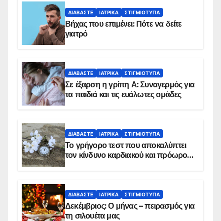
ΔΙΑΒΆΣΤΕ
ΙΑΤΡΙΚΆ
ΣΤΙΓΜΙΌΤΥΠΑ
Βήχας που επιμένει: Πότε να δείτε
γιατρό
ΔΙΑΒΆΣΤΕ
ΙΑΤΡΙΚΆ
ΣΤΙΓΜΙΌΤΥΠΑ
Σε έξαρση η γρίπη Α: Συναγερμός για
τα παιδιά και τις ευάλωτες ομάδες
ΔΙΑΒΆΣΤΕ
ΙΑΤΡΙΚΆ
ΣΤΙΓΜΙΌΤΥΠΑ
Το γρήγορο τεστ που αποκαλύπτει
τον κίνδυνο καρδιακού και πρόωρου
θανάτου
ΔΙΑΒΆΣΤΕ
ΙΑΤΡΙΚΆ
ΣΤΙΓΜΙΌΤΥΠΑ
Δεκέμβριος: Ο μήνας – πειρασμός για
τη σιλουέτα μας