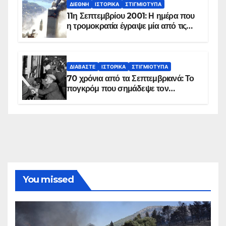
ΔΙΕΘΝΉ
ΙΣΤΟΡΙΚΆ
ΣΤΙΓΜΙΌΤΥΠΑ
11η Σεπτεμβρίου 2001: Η ημέρα που
η τρομοκρατία έγραψε μία από τις
πιο μαύρες σελίδες στην ιστορία του
πλανήτη
ΔΙΑΒΆΣΤΕ
ΙΣΤΟΡΙΚΆ
ΣΤΙΓΜΙΌΤΥΠΑ
70 χρόνια από τα Σεπτεμβριανά: Το
πογκρόμ που σημάδεψε τον
ελληνισμό της Κωνσταντινούπολης
You missed