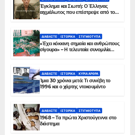
Έγκλημα και Σιωπή: Ο Έλληνας
αιχμάλωτος που επέστρεψε από το
Παραπέτασμα
ΔΙΑΒΆΣΤΕ
ΙΣΤΟΡΙΚΆ
ΣΤΙΓΜΙΌΤΥΠΑ
«Έχει κόκκινη σημαία και ανθρώπους
σίγουρα» – Η τελευταία συνομιλία
των ηρώων στα Ίμια, πριν τη
συντριβή του ελικοπτέρου
ΔΙΑΒΆΣΤΕ
ΙΣΤΟΡΙΚΆ
ΚΥΡΙΑ ΑΡΘΡΑ
Ίμια 30 χρόνια μετά: Τι συνέβη το
1996 και ο χάρτης ντοκουμέντο
ΔΙΑΒΆΣΤΕ
ΙΣΤΟΡΙΚΆ
ΣΤΙΓΜΙΌΤΥΠΑ
1968 – Τα πρώτα Χριστούγεννα στο
διάστημα