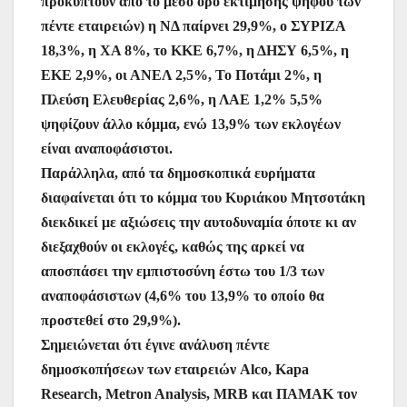
προκύπτουν από το μέσο όρο εκτίμησης ψήφου των
πέντε εταιρειών) η ΝΔ παίρνει 29,9%, ο ΣΥΡΙΖΑ
18,3%, η ΧΑ 8%, το ΚΚΕ 6,7%, η ΔΗΣΥ 6,5%, η
ΕΚΕ 2,9%, οι ΑΝΕΛ 2,5%, Το Ποτάμι 2%, η
Πλεύση Ελευθερίας 2,6%, η ΛΑΕ 1,2% 5,5%
ψηφίζουν άλλο κόμμα, ενώ 13,9% των εκλογέων
είναι αναποφάσιστοι.
Παράλληλα, από τα δημοσκοπικά ευρήματα
διαφαίνεται ότι το κόμμα του Κυριάκου Μητσοτάκη
διεκδικεί με αξιώσεις την αυτοδυναμία όποτε κι αν
διεξαχθούν οι εκλογές, καθώς της αρκεί να
αποσπάσει την εμπιστοσύνη έστω του 1/3 των
αναποφάσιστων (4,6% του 13,9% το οποίο θα
προστεθεί στο 29,9%).
Σημειώνεται ότι έγινε ανάλυση πέντε
δημοσκοπήσεων των εταιρειών Alco, Kapa
Research, Metron Analysis, ΜRB και ΠΑΜΑΚ τον