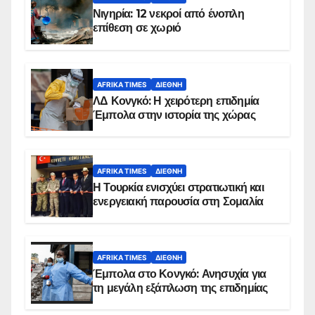
Νιγηρία: 12 νεκροί από ένοπλη
επίθεση σε χωριό
AFRIKA TIMES
ΔΙΕΘΝΉ
ΛΔ Κονγκό: Η χειρότερη επιδημία
Έμπολα στην ιστορία της χώρας
AFRIKA TIMES
ΔΙΕΘΝΉ
Η Τουρκία ενισχύει στρατιωτική και
ενεργειακή παρουσία στη Σομαλία
AFRIKA TIMES
ΔΙΕΘΝΉ
Έμπολα στο Κονγκό: Ανησυχία για
τη μεγάλη εξάπλωση της επιδημίας