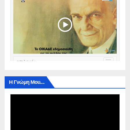
Η Γνώμη Μου…