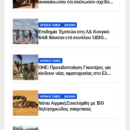
ανακοίνωσαν ότι σκότωσαν σχεδόν
100 τζιχαντιστές
AFRIKA TIMES
ΔΙΕΘΝΉ
Επιδημία Έμπολα στη ΛΔ Κονγκό:
648 θάνατοι επί συνόλου 1.830
επιβεβαιωμένων κρουσμάτων
AFRIKA TIMES
ΟΗΕ: Προειδοποίηση Γκουτέρες για
κίνδυνο νέας αιματοχυσίας στο Ελ
Ομπέιντ του Σουδάν
AFRIKA TIMES
ΔΙΕΘΝΉ
Νότια Αφρική:Συνελήφθη με 150
δηλητηριώδεις σκορπιούς