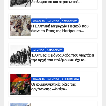
διπλωματικό και στρατιωτικό
παρασκήνιο
ΔΙΑΒΆΣΤΕ
ΙΣΤΟΡΙΚΆ
ΚΥΡΙΑ ΑΡΘΡΑ
Η Ελληνική Μεραρχία Πεζικού που
έκανε το Επος της Ηπείρου το
χειμώνα του 1940
ΙΣΤΟΡΙΚΆ
ΚΥΡΙΑ ΑΡΘΡΑ
Έλληνες: Ο μόνος λαός που γιορτάζει
την αρχή του πολέμου και όχι το
τέλος του
ΔΙΑΒΆΣΤΕ
ΙΣΤΟΡΙΚΆ
ΣΤΙΓΜΙΌΤΥΠΑ
Οι κομμουνιστικές ρίζες της
οργάνωσης «Αντίφα»