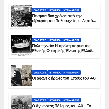
ΔΙΑΒΆΣΤΕ
ΙΣΤΟΡΙΚΆ
ΚΥΡΙΑ ΑΡΘΡΑ
Πενήντα δύο χρόνια από την
εξέγερση του Πολυτεχνείου – Λεπτό
προς λεπτό η εισβολή – ΦΩΤΟ και
ΒΙΝΤΕΟ
ΔΙΑΒΆΣΤΕ
ΙΣΤΟΡΙΚΆ
ΚΥΡΙΑ ΑΡΘΡΑ
Πολυτεχνείο: Η πρώτη πορεία της
Εθνικής Φοιτητικής Ένωσης Ελλάδος
στις 17 Νοεμβρίου 1975 με την
αιματοβαμμένη σημαία
ΔΙΑΒΆΣΤΕ
ΙΣΤΟΡΙΚΆ
ΚΥΡΙΑ ΑΡΘΡΑ
Οι αφανείς ήρωες του Έπους του ’40
ΔΙΑΒΆΣΤΕ
ΙΣΤΟΡΙΚΆ
ΚΥΡΙΑ ΑΡΘΡΑ
Ο Άγνωστος Πόλεμος του ’40 – Το