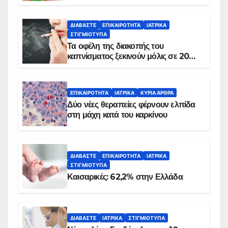
ΔΙΑΒΆΣΤΕ
ΕΠΙΚΑΙΡΌΤΗΤΑ
ΙΑΤΡΙΚΆ
ΣΤΙΓΜΙΌΤΥΠΑ
Τα οφέλη της διακοπής του
καπνίσματος ξεκινούν μόλις σε 20
λεπτά
ΕΠΙΚΑΙΡΌΤΗΤΑ
ΙΑΤΡΙΚΆ
ΚΥΡΙΑ ΑΡΘΡΑ
Δύο νέες θεραπείες φέρνουν ελπίδα
στη μάχη κατά του καρκίνου
ΔΙΑΒΆΣΤΕ
ΕΠΙΚΑΙΡΌΤΗΤΑ
ΙΑΤΡΙΚΆ
ΣΤΙΓΜΙΌΤΥΠΑ
Καισαρικές: 62,2% στην Ελλάδα
ΔΙΑΒΆΣΤΕ
ΙΑΤΡΙΚΆ
ΣΤΙΓΜΙΌΤΥΠΑ