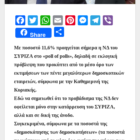
F
T
W
E
Pi
M
T
Vi
a
w
h
m
nt
e
el
b
Μ
Share
c
itt
at
ai
er
s
e
er
οι
e
er
s
l
e
s
gr
Με ποσοστό 11,6% προηγείται σήμερα η ΝΔ του
ρ
ΣΥΡΙΖΑ στο «poll of polls», δηλαδή σε εκλογική
b
A
st
e
a
α
πρόβλεψη που προκύπτει από το μέσο όρο των
o
p
n
m
σ
εκτιμήσεων των πέντε μεγαλύτερων δημοσκοπικών
o
p
g
τε
εταιρειών, σύμφωνα με την Καθημερινή της
k
er
ίτ
Κυριακής.
Εδώ να σημειωθεί ότι το προβάδισμα της ΝΔ δεν
ε
οφείλεται μόνο στην κατάρρευση του ΣΥΡΙΖΑ,
αλλά και σε δική της άνοδο.
Συγκεκριμένα, σύμφωνα με τα ποσοστά της
«δημοσκόπησης των δημοσκοπήσεων» (τα ποσοστά