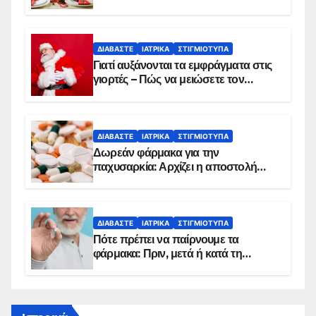
ΔΙΑΒΆΣΤΕ
ΙΑΤΡΙΚΆ
ΣΤΙΓΜΙΌΤΥΠΑ
Γιατί αυξάνονται τα εμφράγματα στις
γιορτές – Πώς να μειώσετε τον
κίνδυνο, σύμφωνα με καρδιολόγο
ΔΙΑΒΆΣΤΕ
ΙΑΤΡΙΚΆ
ΣΤΙΓΜΙΌΤΥΠΑ
Δωρεάν φάρμακα για την
παχυσαρκία: Αρχίζει η αποστολή
sms για τους δικαιούχους – Οι
προϋποθέσεις ένταξης στο
πρόγραμμα
ΔΙΑΒΆΣΤΕ
ΙΑΤΡΙΚΆ
ΣΤΙΓΜΙΌΤΥΠΑ
Πότε πρέπει να παίρνουμε τα
φάρμακα: Πριν, μετά ή κατά τη
διάρκεια του φαγητού;