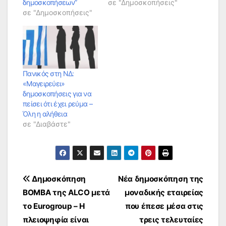
δημοσκοπήσεων”
σε "Δημοσκοπήσεις"
σε "Δημοσκοπήσεις"
Πανικός στη ΝΔ:
«Μαγειρεύει»
δημοσκοπήσεις για να
πείσει ότι έχει ρεύμα –
Όλη η αλήθεια
σε "Διαβάστε"
Πλοήγηση
Δημοσκόπηση
Νέα δημοσκόπηση της
ΒΟΜΒΑ της ALCO μετά
μοναδικής εταιρείας
άρθρων
το Eurogroup – Η
που έπεσε μέσα στις
πλειοψηφία είναι
τρεις τελευταίες