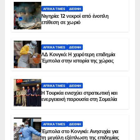
AFRIKA TIMES
ΔΙΕΘΝΉ
Νιγηρία: 12 νεκροί από ένοπλη
επίθεση σε χωριό
AFRIKA TIMES
ΔΙΕΘΝΉ
ΛΔ Κονγκό: Η χειρότερη επιδημία
Έμπολα στην ιστορία της χώρας
AFRIKA TIMES
ΔΙΕΘΝΉ
Η Τουρκία ενισχύει στρατιωτική και
ενεργειακή παρουσία στη Σομαλία
AFRIKA TIMES
ΔΙΕΘΝΉ
Έμπολα στο Κονγκό: Ανησυχία για
τη μεγάλη εξάπλωση της επιδημίας