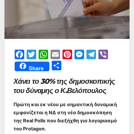
F
T
W
E
Pi
M
T
Vi
a
w
h
m
nt
e
el
b
Μ
Share
c
itt
at
ai
er
s
e
er
οι
Χάνει το 30% της δημοσκοπικής
e
er
s
l
e
s
gr
ρ
του δύναμης ο Κ.Βελόπουλος
b
A
st
e
a
α
o
p
n
m
σ
Πρώτη και εκ νέου με σημαντική δυναμική
o
p
g
τε
εμφανίζεται η ΝΔ στη νέα δημοσκόπηση
k
er
ίτ
της Real Polls που διεξήχθη για λογαριασμό
του Protagon.
ε