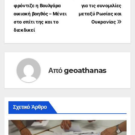
άρθρων
φρόντιζε η Βουλγάρα
για τις συνομιλίες
οικιακή βοηθός – Μένει
μεταξύ Ρωσίας και
στο σπίτι της και το
Ουκρανίας
διεκδικεί
Από
geoathanas
Σχετικό Άρθρο