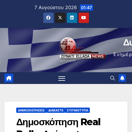
Μετάβαση
7 Αυγούστου 2026
01:47
στο
περιεχόμενο
Δ
Ενημέ
ΔΗΜΟΣΚΟΠΉΣΕΙΣ
ΔΙΑΒΆΣΤΕ
ΣΤΙΓΜΙΌΤΥΠΑ
Δημοσκόπηση Real