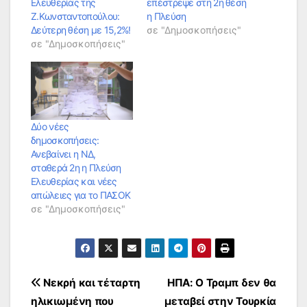
Ελευθερίας της
επέστρεψε στη 2η θέση
Ζ.Κωνσταντοπούλου:
η Πλεύση
Δεύτερη θέση με 15,2%!
σε "Δημοσκοπήσεις"
σε "Δημοσκοπήσεις"
Δύο νέες
δημοσκοπήσεις:
Ανεβαίνει η ΝΔ,
σταθερά 2η η Πλεύση
Ελευθερίας και νέες
απώλειες για το ΠΑΣΟΚ
σε "Δημοσκοπήσεις"
Πλοήγηση
Νεκρή και τέταρτη
ΗΠΑ: Ο Τραμπ δεν θα
ηλικιωμένη που
μεταβεί στην Τουρκία