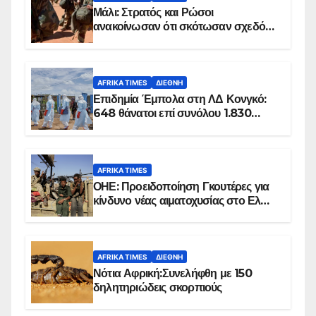
Μάλι: Στρατός και Ρώσοι
ανακοίνωσαν ότι σκότωσαν σχεδόν
100 τζιχαντιστές
AFRIKA TIMES
ΔΙΕΘΝΉ
Επιδημία Έμπολα στη ΛΔ Κονγκό:
648 θάνατοι επί συνόλου 1.830
επιβεβαιωμένων κρουσμάτων
AFRIKA TIMES
ΟΗΕ: Προειδοποίηση Γκουτέρες για
κίνδυνο νέας αιματοχυσίας στο Ελ
Ομπέιντ του Σουδάν
AFRIKA TIMES
ΔΙΕΘΝΉ
Νότια Αφρική:Συνελήφθη με 150
δηλητηριώδεις σκορπιούς