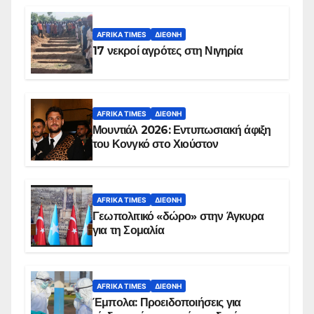
AFRIKA TIMES
ΔΙΕΘΝΉ
17 νεκροί αγρότες στη Νιγηρία
AFRIKA TIMES
ΔΙΕΘΝΉ
Μουντιάλ 2026: Εντυπωσιακή άφιξη
του Κονγκό στο Χιούστον
AFRIKA TIMES
ΔΙΕΘΝΉ
Γεωπολιτικό «δώρο» στην Άγκυρα
για τη Σομαλία
AFRIKA TIMES
ΔΙΕΘΝΉ
Έμπολα: Προειδοποιήσεις για