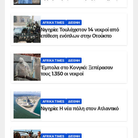
AFRIKA TIMES
ΔΙΕΘΝΉ
Νιγηρία: Τουλάχιστον 14 νεκροί από
επίθεση ενόπλων στην Οτούκπο
AFRIKA TIMES
ΔΙΕΘΝΉ
Έμπολα στο Κονγκό: Ξεπέρασαν
τους 1.350 οι νεκροί
AFRIKA TIMES
ΔΙΕΘΝΉ
Νιγηρία: Η νέα πόλη στον Ατλαντικό
AFRIKA TIMES
ΔΙΕΘΝΉ