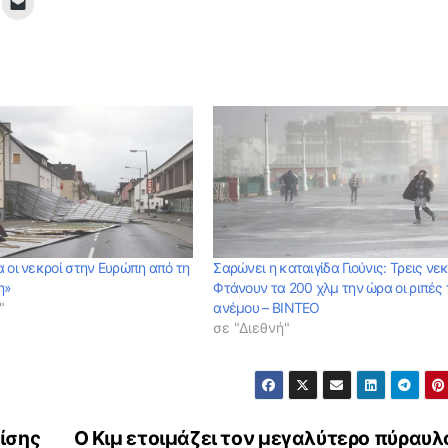
 οι νεκροί στην Ευρώπη από τη
Σαρώνει η καταιγίδα Γιούνις: Τρεις νεκ
η»
Φτάνουν τα 200 χλμ την ώρα οι ριπές 
"
ανέμου – ΒΙΝΤΕΟ
σε "Διεθνή"
ρίσης
Ο Κιμ ετοιμάζει τον μεγαλύτερο πύραυλ