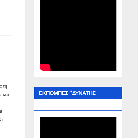
α τη
ΕΚΠΟΜΠΕΣ ”ΔΥΝΑΤΗΣ
α και
ΕΛΛΑΔΑΣ”
αι
Οι