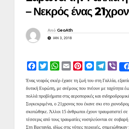
– Νεκρός ένας 21χρον
Από
GeoAth
ΙΑΝ 3, 2018
F
T
W
E
Pi
M
T
Vi
a
w
h
m
nt
e
el
b
Ένας νεαρός σκιέρ έχασε τη ζωή του στη Γαλλία, εξαιτί
c
itt
at
ai
er
s
e
er
δυτική Ευρώπη, με ανέμους που πνέουν με ταχύτητα έω
e
er
s
l
e
s
gr
πολλά προβλήματα στις αεροπορικές και σιδηροδρομικέ
b
A
st
e
a
Συγκεκριμένα, ο 21χρονος που έκανε σκι στο χιονοδρο
o
p
n
m
σκοτώθηκε. Άλλοι 15 άνθρωποι έχουν τραυματιστεί σε 
o
p
g
τέσσερις από τους τραυματίες νοσηλεύονται σε σοβαρή
Στη Βρετανία, ιδίως στις νότιες περιοχές, σημειώθηκαν