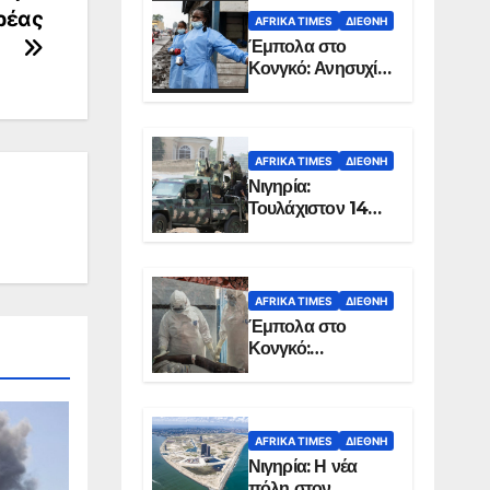
ρέας
AFRIKA TIMES
ΔΙΕΘΝΉ
Έμπολα στο
Κονγκό: Ανησυχία
για τη μεγάλη
εξάπλωση της
επιδημίας
AFRIKA TIMES
ΔΙΕΘΝΉ
Νιγηρία:
Τουλάχιστον 14
νεκροί από
επίθεση ενόπλων
στην Οτούκπο
AFRIKA TIMES
ΔΙΕΘΝΉ
Έμπολα στο
Κονγκό:
Ξεπέρασαν τους
1.350 οι νεκροί
AFRIKA TIMES
ΔΙΕΘΝΉ
Νιγηρία: Η νέα
πόλη στον