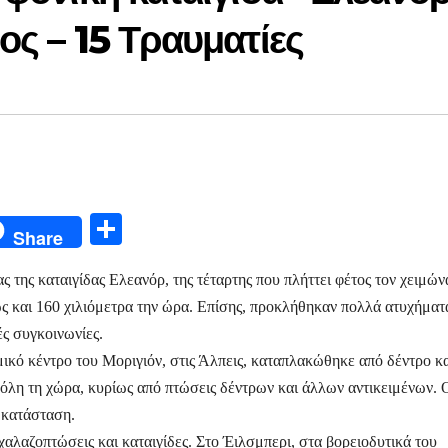
ος – 15 Τραυματίες
Μ
Share
οι
ας της καταιγίδας Ελεανόρ, της τέταρτης που πλήττει φέτος τον χειμών
ρ
ς και 160 χιλιόμετρα την ώρα. Επίσης, προκλήθηκαν πολλά ατυχήματ
α
ς συγκοινωνίες.
σ
μικό κέντρο του Μοριγιόν, στις Άλπεις, καταπλακώθηκε από δέντρο κ
τε
όλη τη χώρα, κυρίως από πτώσεις δέντρων και άλλων αντικειμένων. 
ίτ
 κατάσταση.
 χαλαζοπτώσεις και καταιγίδες. Στο Έιλσμπερι, στα βορειοδυτικά του