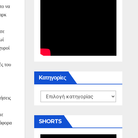
το να
Μαρκ
 σε
ωί
χυροί
ές του
Kατηγορίες
Kατηγορίες
ήσεις
με
SHORTS
ιάφορα