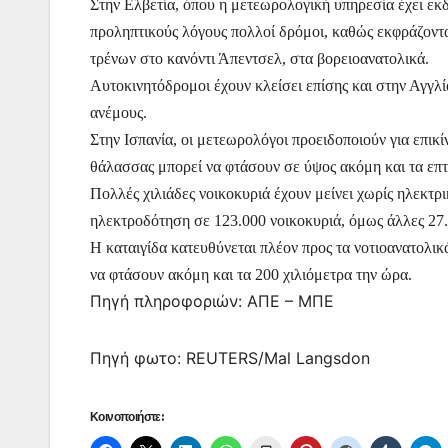
Στην Ελβετία, όπου η μετεωρολογική υπηρεσία έχει εκδ
προληπτικούς λόγους πολλοί δρόμοι, καθώς εκφράζοντα
τρένων στο κανόντι Άπεντσελ, στα βορειοανατολικά.
Αυτοκινητόδρομοι έχουν κλείσει επίσης και στην Αγγλ
ανέμους.
Στην Ισπανία, οι μετεωρολόγοι προειδοποιούν για επικ
θάλασσας μπορεί να φτάσουν σε ύψος ακόμη και τα επτ
Πολλές χιλιάδες νοικοκυριά έχουν μείνει χωρίς ηλεκτρ
ηλεκτροδότηση σε 123.000 νοικοκυριά, όμως άλλες 27
Η καταιγίδα κατευθύνεται πλέον προς τα νοτιοανατολικ
να φτάσουν ακόμη και τα 200 χιλιόμετρα την ώρα.
Πηγή πληροφοριών: ΑΠΕ – ΜΠΕ
Πηγή φωτο: REUTERS/Mal Langsdon
Κοινοποιήστε: