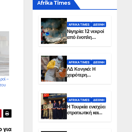
Αfrika Times
AFRIKA TIMES
ΔΙΕΘΝΉ
Νιγηρία: 12 νεκροί
από ένοπλη
επίθεση σε χωριό
AFRIKA TIMES
ΔΙΕΘΝΉ
ΛΔ Κονγκό: Η
χειρότερη
ροί –
επιδημία Έμπολα
του
στην ιστορία της
χώρας
AFRIKA TIMES
ΔΙΕΘΝΉ
Η Τουρκία ενισχύει
στρατιωτική και
ενεργειακή
παρουσία στη
ο για
Σομαλία