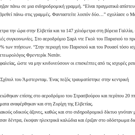
ε
ηξαν πάνω σε μια σιδηροδρομική γραμμή. “Είναι πραγματικά απίστευ
α βρεθεί πάνω στις γραμμές. Φανταστείτε λοιπόν δύο…” σχολίασε ο 
τρα την ώρα στην Ελβετία και τα 147 χιλιόμετρα στη βόρεια Γαλλία,
ές συγκοινωνίες. Στο αεροδρόμιο Σαρλ ντε Γκολ του Παρισιού το πρ
 των πτήσεων. “Στην περιοχή του Παρισιού και του Ρουασί τόσο ισ
μετεωρολόγος Φρεντερίκ Νατάν.
αλείας, ώστε να μην κινδυνεύσουν οι επισκέπτες από τις ισχυρές ριπ
Σχίπολ του Άμστερνταμ. Ένας πεζός τραυματίστηκε στην κεντρική
ιώθηκαν επίσης στο αεροδρόμιο του Στρασβούρου και περίπου 20 πτ
ατα αναφέρθηκαν και στη Ζυρίχη της Ελβετίας.
ιακούς οδικούς άξονες, καθώς και στο σιδηροδρομικό δίκτυο γινόταν 
ζωσαν δέντρα, έκοψαν ηλεκτρικά καλώδια και έριξαν στο οδόστρωμα δ