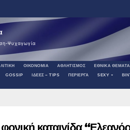
α
ση-Ψυχαγωγία
ΛΙΤΙΚΉ
ΟΙΚΟΝΟΜΊΑ
ΑΘΛΗΤΙΣΜΌΣ
ΕΘΝΙΚΆ ΘΈΜΑΤΑ
GOSSIP
ΙΔΈΕΣ – TIPS
ΠΕΡΊΕΡΓΑ
SEXY
ΒΙ
 φονική καταιγίδα “Ελεανό