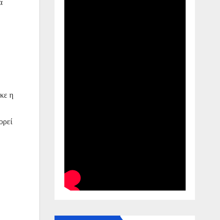
α
κε η
ορεί