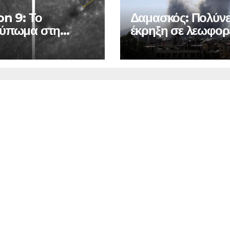
on 9: Το
Δαμασκός: Πολύν
ύπωμα στη
έκρηξη σε λεωφορ
νη