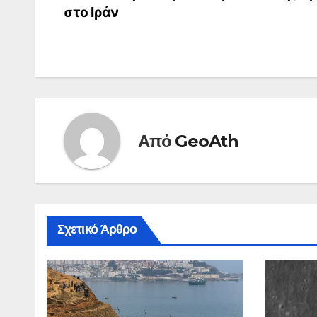
στο Ιράν
άρθρων
Από
GeoAth
Σχετικό Άρθρο