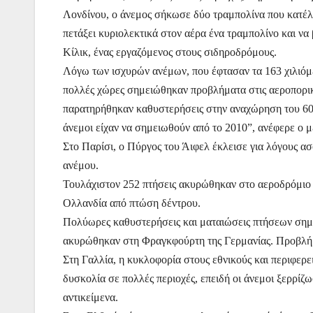
k
er
Λονδίνου, ο άνεμος σήκωσε δύο τραμπολίνα που κατέλ
πετάξει κυριολεκτικά στον αέρα ένα τραμπολίνο και ν
Κίλικ, ένας εργαζόμενος στους σιδηροδρόμους.
Λόγω των ισχυρών ανέμων, που έφτασαν τα 163 χιλιόμε
πολλές χώρες σημειώθηκαν προβλήματα στις αεροπορικ
παρατηρήθηκαν καθυστερήσεις στην αναχώρηση του 60%
άνεμοι είχαν να σημειωθούν από το 2010”, ανέφερε ο 
Στο Παρίσι, ο Πύργος του Άιφελ έκλεισε για λόγους ασφ
ανέμου.
Τουλάχιστον 252 πτήσεις ακυρώθηκαν στο αεροδρόμιο 
Ολλανδία από πτώση δέντρου.
Πολύωρες καθυστερήσεις και ματαιώσεις πτήσεων σημε
ακυρώθηκαν στη Φραγκφούρτη της Γερμανίας. Προβλήμ
Στη Γαλλία, η κυκλοφορία στους εθνικούς και περιφερε
δυσκολία σε πολλές περιοχές, επειδή οι άνεμοι ξερρί
αντικείμενα.