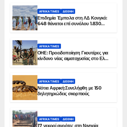
AFRIKA TIMES
ΔΙΕΘΝΉ
Επιδημία Έμπολα στη ΛΔ Κονγκό:
648 θάνατοι επί συνόλου 1.830
επιβεβαιωμένων κρουσμάτων
AFRIKA TIMES
ΟΗΕ: Προειδοποίηση Γκουτέρες για
κίνδυνο νέας αιματοχυσίας στο Ελ
Ομπέιντ του Σουδάν
AFRIKA TIMES
ΔΙΕΘΝΉ
Νότια Αφρική:Συνελήφθη με 150
δηλητηριώδεις σκορπιούς
AFRIKA TIMES
ΔΙΕΘΝΉ
17 νεκροί αγρότες στη Νιγηρία