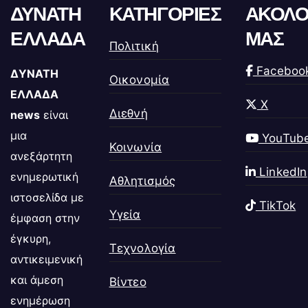
ΔΥΝΑΤΗ
ΚΑΤΗΓΟΡΙΕΣ
ΑΚΟΛΟ
ΕΛΛΑΔΑ
ΜΑΣ
Πολιτική
Faceboo
ΔΥΝΑΤΗ
Οικονομία
ΕΛΛΑΔΑ
X
Διεθνή
news
είναι
μια
YouTub
Κοινωνία
ανεξάρτητη
LinkedIn
ενημερωτική
Αθλητισμός
ιστοσελίδα με
TikTok
Υγεία
έμφαση στην
έγκυρη,
Τεχνολογία
αντικειμενική
και άμεση
Βίντεο
ενημέρωση