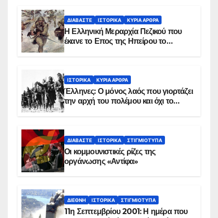
ΔΙΑΒΆΣΤΕ
ΙΣΤΟΡΙΚΆ
ΚΥΡΙΑ ΑΡΘΡΑ
Η Ελληνική Μεραρχία Πεζικού που
έκανε το Επος της Ηπείρου το
χειμώνα του 1940
ΙΣΤΟΡΙΚΆ
ΚΥΡΙΑ ΑΡΘΡΑ
Έλληνες: Ο μόνος λαός που γιορτάζει
την αρχή του πολέμου και όχι το
τέλος του
ΔΙΑΒΆΣΤΕ
ΙΣΤΟΡΙΚΆ
ΣΤΙΓΜΙΌΤΥΠΑ
Οι κομμουνιστικές ρίζες της
οργάνωσης «Αντίφα»
ΔΙΕΘΝΉ
ΙΣΤΟΡΙΚΆ
ΣΤΙΓΜΙΌΤΥΠΑ
11η Σεπτεμβρίου 2001: Η ημέρα που