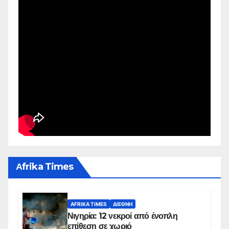
Αfrika Times
AFRIKA TIMES
ΔΙΕΘΝΉ
Νιγηρία: 12 νεκροί από ένοπλη
επίθεση σε χωριό