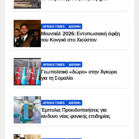
AFRIKA TIMES
ΔΙΕΘΝΉ
Μουντιάλ 2026: Εντυπωσιακή άφιξη
του Κονγκό στο Χιούστον
AFRIKA TIMES
ΔΙΕΘΝΉ
Γεωπολιτικό «δώρο» στην Άγκυρα
για τη Σομαλία
AFRIKA TIMES
ΔΙΕΘΝΉ
Έμπολα: Προειδοποιήσεις για
κίνδυνο νέας φονικής επιδημίας