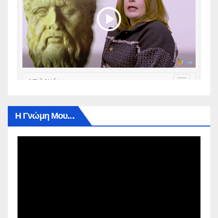
Η Γνώμη Μου…