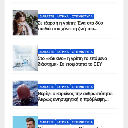
ΔΙΑΒΆΣΤΕ
ΙΑΤΡΙΚΆ
ΣΤΙΓΜΙΌΤΥΠΑ
Σε έξαρση η γρίπη: Ένα στα δύο
παιδιά που χάνει τη ζωή του
αντιμετωπίζει υποκείμενο νόσημα –
Εμβολιασμό συνιστούν οι ειδικοί
ΔΙΑΒΆΣΤΕ
ΙΑΤΡΙΚΆ
ΣΤΙΓΜΙΌΤΥΠΑ
Στο «κόκκινο» η γρίπη το επόμενο
διάστημα- Σε ετοιμότητα το ΕΣΥ
ΔΙΑΒΆΣΤΕ
ΙΑΤΡΙΚΆ
ΣΤΙΓΜΙΌΤΥΠΑ
Θερίζει ο καρκίνος την ανθρωπότητα:
Άκρως ανησυχητική η πρόβλεψη…
ΔΙΑΒΆΣΤΕ
ΙΑΤΡΙΚΆ
ΣΤΙΓΜΙΌΤΥΠΑ