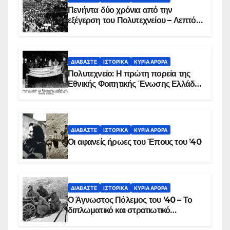
Πενήντα δύο χρόνια από την
εξέγερση του Πολυτεχνείου – Λεπτό
προς λεπτό η εισβολή – ΦΩΤΟ και
ΒΙΝΤΕΟ
ΔΙΑΒΆΣΤΕ
ΙΣΤΟΡΙΚΆ
ΚΥΡΙΑ ΑΡΘΡΑ
Πολυτεχνείο: Η πρώτη πορεία της
Εθνικής Φοιτητικής Ένωσης Ελλάδος
στις 17 Νοεμβρίου 1975 με την
αιματοβαμμένη σημαία
ΔΙΑΒΆΣΤΕ
ΙΣΤΟΡΙΚΆ
ΚΥΡΙΑ ΑΡΘΡΑ
Οι αφανείς ήρωες του Έπους του ’40
ΔΙΑΒΆΣΤΕ
ΙΣΤΟΡΙΚΆ
ΚΥΡΙΑ ΑΡΘΡΑ
Ο Άγνωστος Πόλεμος του ’40 – Το
διπλωματικό και στρατιωτικό
παρασκήνιο