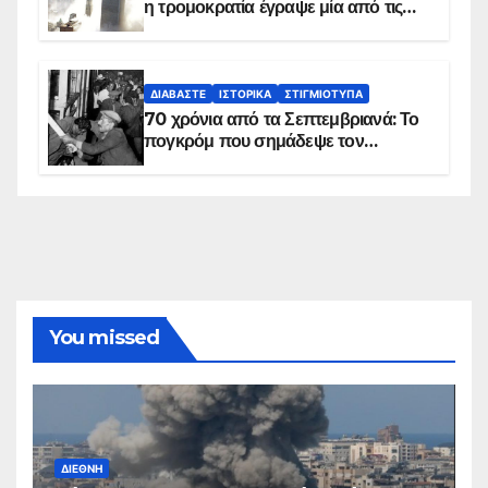
η τρομοκρατία έγραψε μία από τις
πιο μαύρες σελίδες στην ιστορία του
πλανήτη
ΔΙΑΒΆΣΤΕ
ΙΣΤΟΡΙΚΆ
ΣΤΙΓΜΙΌΤΥΠΑ
70 χρόνια από τα Σεπτεμβριανά: Το
πογκρόμ που σημάδεψε τον
ελληνισμό της Κωνσταντινούπολης
You missed
ΔΙΕΘΝΉ