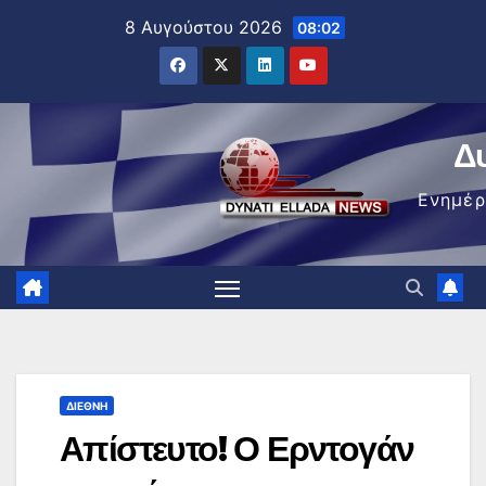
Μετάβαση
8 Αυγούστου 2026
08:02
στο
περιεχόμενο
Δ
Ενημέ
ΔΙΕΘΝΉ
Απίστευτο! Ο Ερντογάν