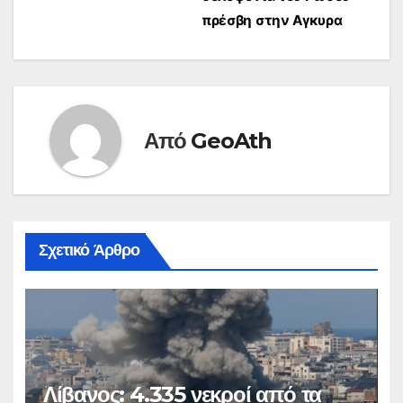
πρέσβη στην Αγκυρα
Από
GeoAth
Σχετικό Άρθρο
Λίβανος: 4.335 νεκροί από τα