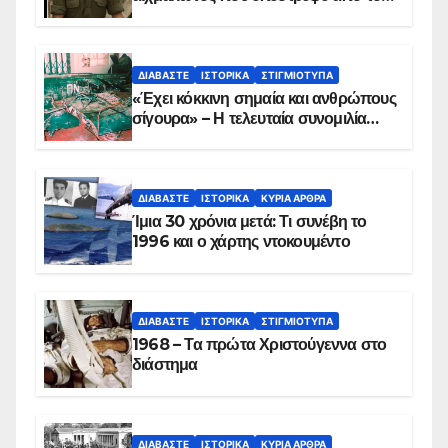
Παραπέτασμα
ΔΙΑΒΆΣΤΕ
ΙΣΤΟΡΙΚΆ
ΣΤΙΓΜΙΌΤΥΠΑ
«Έχει κόκκινη σημαία και ανθρώπους
σίγουρα» – Η τελευταία συνομιλία
των ηρώων στα Ίμια, πριν τη
συντριβή του ελικοπτέρου
ΔΙΑΒΆΣΤΕ
ΙΣΤΟΡΙΚΆ
ΚΥΡΙΑ ΑΡΘΡΑ
Ίμια 30 χρόνια μετά: Τι συνέβη το
1996 και ο χάρτης ντοκουμέντο
ΔΙΑΒΆΣΤΕ
ΙΣΤΟΡΙΚΆ
ΣΤΙΓΜΙΌΤΥΠΑ
1968 – Τα πρώτα Χριστούγεννα στο
διάστημα
ΔΙΑΒΆΣΤΕ
ΙΣΤΟΡΙΚΆ
ΚΥΡΙΑ ΑΡΘΡΑ