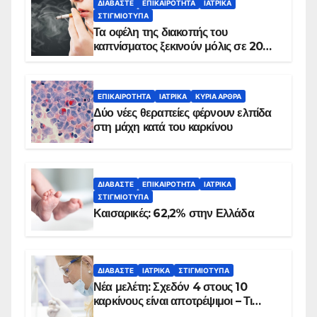
ΔΙΑΒΆΣΤΕ
ΕΠΙΚΑΙΡΌΤΗΤΑ
ΙΑΤΡΙΚΆ
ΣΤΙΓΜΙΌΤΥΠΑ
Τα οφέλη της διακοπής του
καπνίσματος ξεκινούν μόλις σε 20
λεπτά
ΕΠΙΚΑΙΡΌΤΗΤΑ
ΙΑΤΡΙΚΆ
ΚΥΡΙΑ ΑΡΘΡΑ
Δύο νέες θεραπείες φέρνουν ελπίδα
στη μάχη κατά του καρκίνου
ΔΙΑΒΆΣΤΕ
ΕΠΙΚΑΙΡΌΤΗΤΑ
ΙΑΤΡΙΚΆ
ΣΤΙΓΜΙΌΤΥΠΑ
Καισαρικές: 62,2% στην Ελλάδα
ΔΙΑΒΆΣΤΕ
ΙΑΤΡΙΚΆ
ΣΤΙΓΜΙΌΤΥΠΑ
Νέα μελέτη: Σχεδόν 4 στους 10
καρκίνους είναι αποτρέψιμοι – Τι
δείχνουν τα στοιχεία