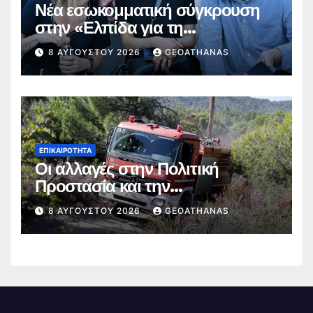
Νέα εσωκομματική σύγκρουση
στην «Ελπίδα για τη
Δημοκρατία»
8 ΑΥΓΟΎΣΤΟΥ 2026
GEOATHANAS
ΕΠΙΚΑΙΡΌΤΗΤΑ
Οι αλλαγές στην Πολιτική
Προστασία και την
Πυροσβεστική
8 ΑΥΓΟΎΣΤΟΥ 2026
GEOATHANAS