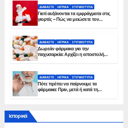
ΔΙΑΒΆΣΤΕ
ΙΑΤΡΙΚΆ
ΣΤΙΓΜΙΌΤΥΠΑ
Γιατί αυξάνονται τα εμφράγματα στις
γιορτές – Πώς να μειώσετε τον
κίνδυνο, σύμφωνα με καρδιολόγο
ΔΙΑΒΆΣΤΕ
ΙΑΤΡΙΚΆ
ΣΤΙΓΜΙΌΤΥΠΑ
Δωρεάν φάρμακα για την
παχυσαρκία: Αρχίζει η αποστολή
sms για τους δικαιούχους – Οι
προϋποθέσεις ένταξης στο
πρόγραμμα
ΔΙΑΒΆΣΤΕ
ΙΑΤΡΙΚΆ
ΣΤΙΓΜΙΌΤΥΠΑ
Πότε πρέπει να παίρνουμε τα
φάρμακα: Πριν, μετά ή κατά τη
διάρκεια του φαγητού;
Ιστορικά