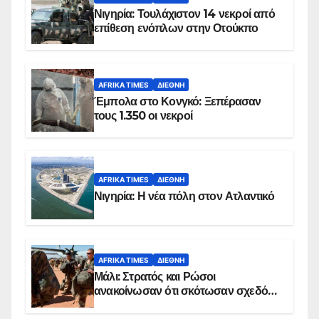
Νιγηρία: Τουλάχιστον 14 νεκροί από
επίθεση ενόπλων στην Οτούκπο
AFRIKA TIMES
ΔΙΕΘΝΉ
Έμπολα στο Κονγκό: Ξεπέρασαν
τους 1.350 οι νεκροί
AFRIKA TIMES
ΔΙΕΘΝΉ
Νιγηρία: Η νέα πόλη στον Ατλαντικό
AFRIKA TIMES
ΔΙΕΘΝΉ
Μάλι: Στρατός και Ρώσοι
ανακοίνωσαν ότι σκότωσαν σχεδόν
100 τζιχαντιστές