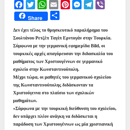
F
T
W
E
Pi
M
T
Vi
a
w
h
m
nt
e
el
b
Μ
Share
c
itt
at
ai
er
s
e
er
οι
e
er
s
l
e
s
gr
Δεν έχει τέλος το θρησκευτικό παραλήρημα του
ρ
Σουλτάνου Ρετζέπ Ταγίπ Ερντογάν στην Τουρκία.
b
A
st
e
a
α
Σύμφωνα με την γερμανική εφημερίδα Bild, οι
o
p
n
m
σ
τουρκικές αρχές απαγόρευσαν την διδασκαλία του
o
p
g
τε
μαθήματος των Χριστουγέννων σε γερμανικό
k
er
ίτ
σχολείο στην Κωνσταντινούπολη.
Mέχρι τώρα, οι μαθητές του γερμανικού σχολείου
ε
της Κωνσταντινούπολης διδάσκονταν τα
Χριστούγεννα στο πλαίσιο των σχολικών
μαθημάτων.
«Σύμφωνα με την τουρκική διεύθυνση του σχολείου,
δεν υπάρχει πλέον ανάγκη να διδάσκεται η
παράδοση των Χριστουγέννων ως μία χριστιανική