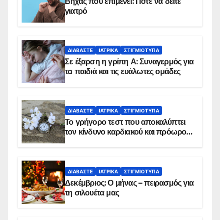
Βήχας που επιμένει: Πότε να δείτε
γιατρό
ΔΙΑΒΆΣΤΕ
ΙΑΤΡΙΚΆ
ΣΤΙΓΜΙΌΤΥΠΑ
Σε έξαρση η γρίπη Α: Συναγερμός για
τα παιδιά και τις ευάλωτες ομάδες
ΔΙΑΒΆΣΤΕ
ΙΑΤΡΙΚΆ
ΣΤΙΓΜΙΌΤΥΠΑ
Το γρήγορο τεστ που αποκαλύπτει
τον κίνδυνο καρδιακού και πρόωρου
θανάτου
ΔΙΑΒΆΣΤΕ
ΙΑΤΡΙΚΆ
ΣΤΙΓΜΙΌΤΥΠΑ
Δεκέμβριος: Ο μήνας – πειρασμός για
τη σιλουέτα μας