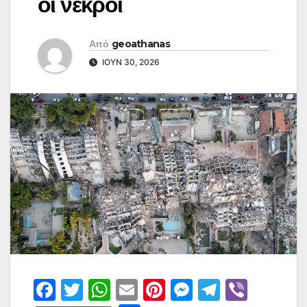
οι νεκροί
Από
geoathanas
ΙΟΎΝ 30, 2026
F
T
W
E
Pi
M
T
Vi