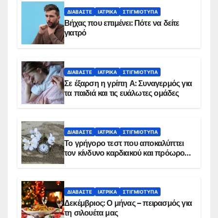
ΔΙΑΒΆΣΤΕ
ΙΑΤΡΙΚΆ
ΣΤΙΓΜΙΌΤΥΠΑ
Βήχας που επιμένει: Πότε να δείτε
γιατρό
ΔΙΑΒΆΣΤΕ
ΙΑΤΡΙΚΆ
ΣΤΙΓΜΙΌΤΥΠΑ
Σε έξαρση η γρίπη Α: Συναγερμός για
τα παιδιά και τις ευάλωτες ομάδες
ΔΙΑΒΆΣΤΕ
ΙΑΤΡΙΚΆ
ΣΤΙΓΜΙΌΤΥΠΑ
Το γρήγορο τεστ που αποκαλύπτει
τον κίνδυνο καρδιακού και πρόωρου
θανάτου
ΔΙΑΒΆΣΤΕ
ΙΑΤΡΙΚΆ
ΣΤΙΓΜΙΌΤΥΠΑ
Δεκέμβριος: Ο μήνας – πειρασμός για
τη σιλουέτα μας