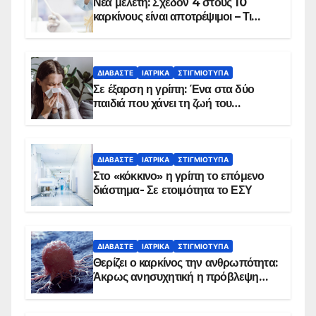
Νέα μελέτη: Σχεδόν 4 στους 10
καρκίνους είναι αποτρέψιμοι – Τι
δείχνουν τα στοιχεία
ΔΙΑΒΆΣΤΕ
ΙΑΤΡΙΚΆ
ΣΤΙΓΜΙΌΤΥΠΑ
Σε έξαρση η γρίπη: Ένα στα δύο
παιδιά που χάνει τη ζωή του
αντιμετωπίζει υποκείμενο νόσημα –
Εμβολιασμό συνιστούν οι ειδικοί
ΔΙΑΒΆΣΤΕ
ΙΑΤΡΙΚΆ
ΣΤΙΓΜΙΌΤΥΠΑ
Στο «κόκκινο» η γρίπη το επόμενο
διάστημα- Σε ετοιμότητα το ΕΣΥ
ΔΙΑΒΆΣΤΕ
ΙΑΤΡΙΚΆ
ΣΤΙΓΜΙΌΤΥΠΑ
Θερίζει ο καρκίνος την ανθρωπότητα:
Άκρως ανησυχητική η πρόβλεψη…