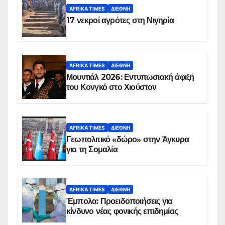
AFRIKA TIMES
ΔΙΕΘΝΉ
17 νεκροί αγρότες στη Νιγηρία
AFRIKA TIMES
ΔΙΕΘΝΉ
Μουντιάλ 2026: Εντυπωσιακή άφιξη
του Κονγκό στο Χιούστον
AFRIKA TIMES
ΔΙΕΘΝΉ
Γεωπολιτικό «δώρο» στην Άγκυρα
για τη Σομαλία
AFRIKA TIMES
ΔΙΕΘΝΉ
Έμπολα: Προειδοποιήσεις για
κίνδυνο νέας φονικής επιδημίας