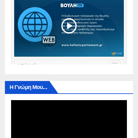
Η Γνώμη Μου…