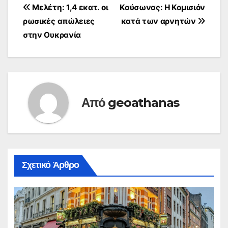
Πλοήγηση
Μελέτη: 1,4 εκατ. οι
Καύσωνας: Η Κομισιόν
ρωσικές απώλειες
κατά των αρνητών
άρθρων
στην Ουκρανία
Από
geoathanas
Σχετικό Άρθρο