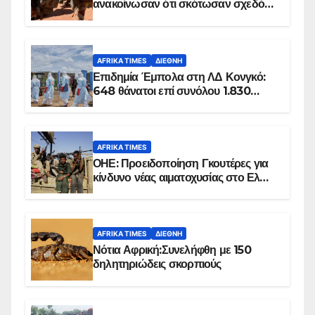
ανακοίνωσαν ότι σκότωσαν σχεδόν
100 τζιχαντιστές
AFRIKA TIMES
ΔΙΕΘΝΉ
Επιδημία Έμπολα στη ΛΔ Κονγκό:
648 θάνατοι επί συνόλου 1.830
επιβεβαιωμένων κρουσμάτων
AFRIKA TIMES
ΟΗΕ: Προειδοποίηση Γκουτέρες για
κίνδυνο νέας αιματοχυσίας στο Ελ
Ομπέιντ του Σουδάν
AFRIKA TIMES
ΔΙΕΘΝΉ
Νότια Αφρική:Συνελήφθη με 150
δηλητηριώδεις σκορπιούς