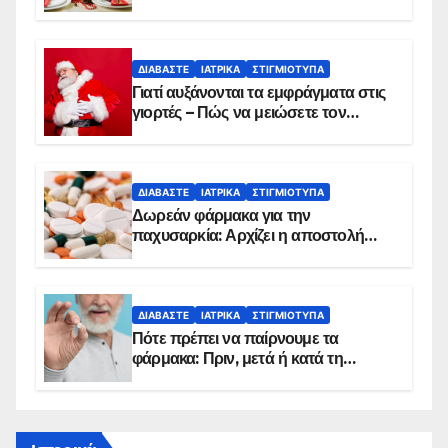
ΔΙΑΒΆΣΤΕ
ΙΑΤΡΙΚΆ
ΣΤΙΓΜΙΌΤΥΠΑ
Γιατί αυξάνονται τα εμφράγματα στις
γιορτές – Πώς να μειώσετε τον
κίνδυνο, σύμφωνα με καρδιολόγο
ΔΙΑΒΆΣΤΕ
ΙΑΤΡΙΚΆ
ΣΤΙΓΜΙΌΤΥΠΑ
Δωρεάν φάρμακα για την
παχυσαρκία: Αρχίζει η αποστολή
sms για τους δικαιούχους – Οι
προϋποθέσεις ένταξης στο
πρόγραμμα
ΔΙΑΒΆΣΤΕ
ΙΑΤΡΙΚΆ
ΣΤΙΓΜΙΌΤΥΠΑ
Πότε πρέπει να παίρνουμε τα
φάρμακα: Πριν, μετά ή κατά τη
διάρκεια του φαγητού;