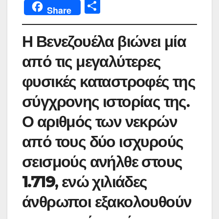
a
w
h
m
nt
e
el
b
Μ
Share
c
itt
at
ai
er
s
e
er
οι
e
er
s
l
e
s
gr
ρ
Η Βενεζουέλα βιώνει μία
b
A
st
e
a
α
από τις μεγαλύτερες
o
p
n
m
σ
φυσικές καταστροφές της
o
p
g
τε
k
er
ίτ
σύγχρονης ιστορίας της.
ε
Ο αριθμός των νεκρών
από τους δύο ισχυρούς
σεισμούς ανήλθε στους
1.719
, ενώ χιλιάδες
άνθρωποι εξακολουθούν