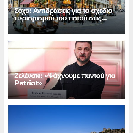
Σόχο: Αντιδράσεις για το σχέδιο
περιορισμού του ποτού στις
παμπ
Ζελένσκι: «Ψάχνουμε παντού για
Patriot»