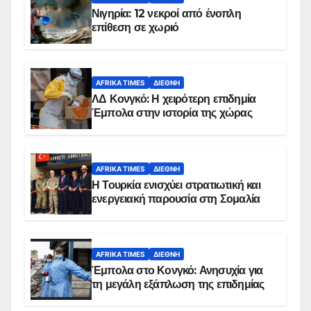
Νιγηρία: 12 νεκροί από ένοπλη
επίθεση σε χωριό
AFRIKA TIMES
ΔΙΕΘΝΉ
ΛΔ Κονγκό: Η χειρότερη επιδημία
Έμπολα στην ιστορία της χώρας
AFRIKA TIMES
ΔΙΕΘΝΉ
Η Τουρκία ενισχύει στρατιωτική και
ενεργειακή παρουσία στη Σομαλία
AFRIKA TIMES
ΔΙΕΘΝΉ
Έμπολα στο Κονγκό: Ανησυχία για
τη μεγάλη εξάπλωση της επιδημίας