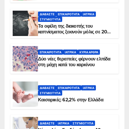
ΔΙΑΒΆΣΤΕ
ΕΠΙΚΑΙΡΌΤΗΤΑ
ΙΑΤΡΙΚΆ
ΣΤΙΓΜΙΌΤΥΠΑ
Τα οφέλη της διακοπής του
καπνίσματος ξεκινούν μόλις σε 20
λεπτά
ΕΠΙΚΑΙΡΌΤΗΤΑ
ΙΑΤΡΙΚΆ
ΚΥΡΙΑ ΑΡΘΡΑ
Δύο νέες θεραπείες φέρνουν ελπίδα
στη μάχη κατά του καρκίνου
ΔΙΑΒΆΣΤΕ
ΕΠΙΚΑΙΡΌΤΗΤΑ
ΙΑΤΡΙΚΆ
ΣΤΙΓΜΙΌΤΥΠΑ
Καισαρικές: 62,2% στην Ελλάδα
ΔΙΑΒΆΣΤΕ
ΙΑΤΡΙΚΆ
ΣΤΙΓΜΙΌΤΥΠΑ