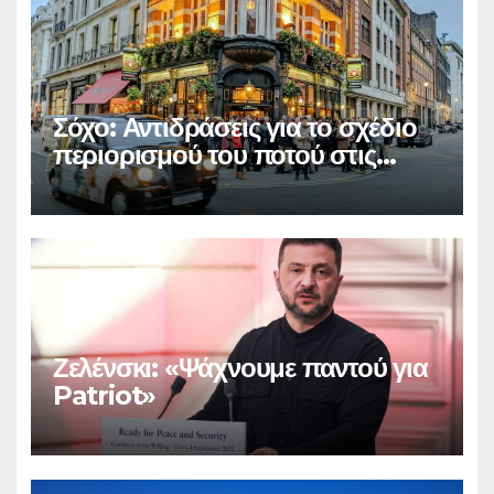
Σόχο: Αντιδράσεις για το σχέδιο
περιορισμού του ποτού στις
παμπ
Ζελένσκι: «Ψάχνουμε παντού για
Patriot»