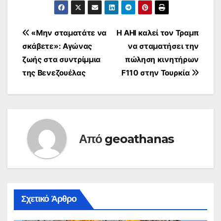
Πλοήγηση
«Μην σταματάτε να
Η AHI καλεί τον Τραμπ
σκάβετε»: Αγώνας
να σταματήσει την
άρθρων
ζωής στα συντρίμμια
πώληση κινητήρων
της Βενεζουέλας
F110 στην Τουρκία
Από
geoathanas
Σχετικό Άρθρο