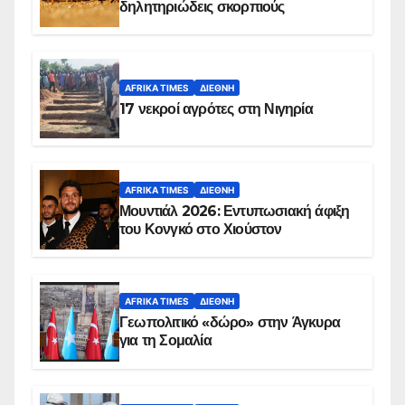
δηλητηριώδεις σκορπιούς
AFRIKA TIMES
ΔΙΕΘΝΉ
17 νεκροί αγρότες στη Νιγηρία
AFRIKA TIMES
ΔΙΕΘΝΉ
Μουντιάλ 2026: Εντυπωσιακή άφιξη
του Κονγκό στο Χιούστον
AFRIKA TIMES
ΔΙΕΘΝΉ
Γεωπολιτικό «δώρο» στην Άγκυρα
για τη Σομαλία