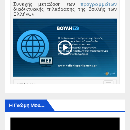
Η Γνώμη Μου…