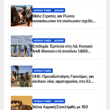
AFRIKA TIMES
ΔΙΕΘΝΉ
Μάλι: Στρατός και Ρώσοι
ανακοίνωσαν ότι σκότωσαν σχεδόν
100 τζιχαντιστές
AFRIKA TIMES
ΔΙΕΘΝΉ
Επιδημία Έμπολα στη ΛΔ Κονγκό:
648 θάνατοι επί συνόλου 1.830
επιβεβαιωμένων κρουσμάτων
AFRIKA TIMES
ΟΗΕ: Προειδοποίηση Γκουτέρες για
κίνδυνο νέας αιματοχυσίας στο Ελ
Ομπέιντ του Σουδάν
AFRIKA TIMES
ΔΙΕΘΝΉ
Νότια Αφρική:Συνελήφθη με 150