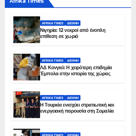
Αfrika Times
AFRIKA TIMES
ΔΙΕΘΝΉ
Νιγηρία: 12 νεκροί από ένοπλη
επίθεση σε χωριό
AFRIKA TIMES
ΔΙΕΘΝΉ
ΛΔ Κονγκό: Η χειρότερη επιδημία
Έμπολα στην ιστορία της χώρας
AFRIKA TIMES
ΔΙΕΘΝΉ
Η Τουρκία ενισχύει στρατιωτική και
ενεργειακή παρουσία στη Σομαλία
AFRIKA TIMES
ΔΙΕΘΝΉ