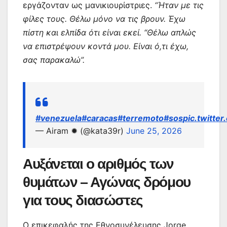
εργάζονταν ως μανικιουρίστριες.
“Ήταν με τις
φίλες τους. Θέλω μόνο να τις βρουν. Έχω
πίστη και ελπίδα ότι είναι εκεί.
“Θέλω απλώς
να επιστρέψουν κοντά μου. Είναι ό,τι έχω,
σας παρακαλώ”.
#venezuela
#caracas
#terremoto
#sos
pic.twitte
— Airam ✹ (@kata39r)
June 25, 2026
Αυξάνεται ο αριθμός των
θυμάτων – Αγώνας δρόμου
για τους διασώστες
Ο επικεφαλής της Εθνοσυνέλευσης Jorge