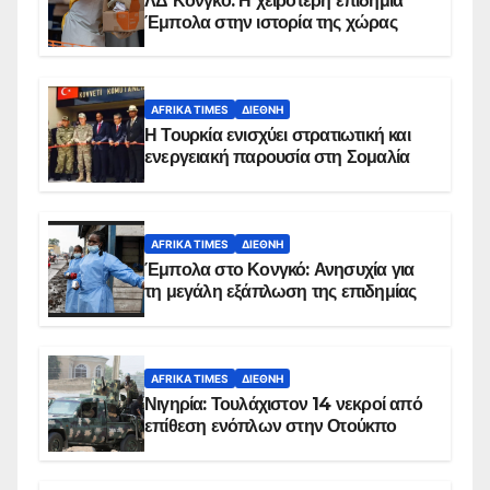
ΛΔ Κονγκό: Η χειρότερη επιδημία
Έμπολα στην ιστορία της χώρας
AFRIKA TIMES
ΔΙΕΘΝΉ
Η Τουρκία ενισχύει στρατιωτική και
ενεργειακή παρουσία στη Σομαλία
AFRIKA TIMES
ΔΙΕΘΝΉ
Έμπολα στο Κονγκό: Ανησυχία για
τη μεγάλη εξάπλωση της επιδημίας
AFRIKA TIMES
ΔΙΕΘΝΉ
Νιγηρία: Τουλάχιστον 14 νεκροί από
επίθεση ενόπλων στην Οτούκπο