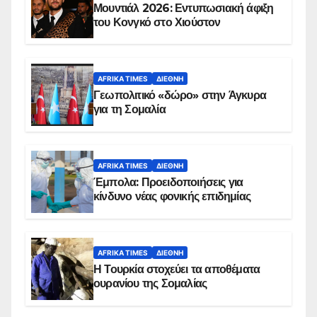
Μουντιάλ 2026: Εντυπωσιακή άφιξη
του Κονγκό στο Χιούστον
AFRIKA TIMES
ΔΙΕΘΝΉ
Γεωπολιτικό «δώρο» στην Άγκυρα
για τη Σομαλία
AFRIKA TIMES
ΔΙΕΘΝΉ
Έμπολα: Προειδοποιήσεις για
κίνδυνο νέας φονικής επιδημίας
AFRIKA TIMES
ΔΙΕΘΝΉ
Η Τουρκία στοχεύει τα αποθέματα
ουρανίου της Σομαλίας