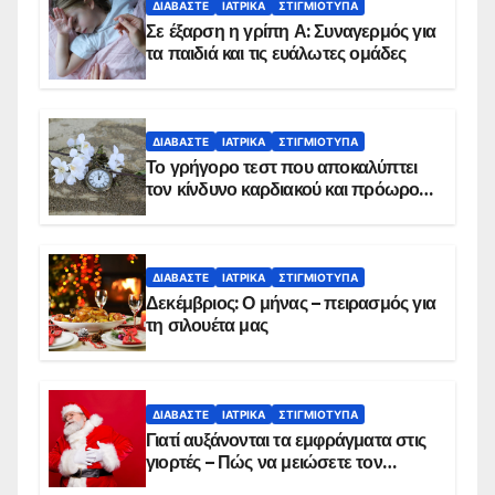
ΔΙΑΒΆΣΤΕ
ΙΑΤΡΙΚΆ
ΣΤΙΓΜΙΌΤΥΠΑ
Σε έξαρση η γρίπη Α: Συναγερμός για
τα παιδιά και τις ευάλωτες ομάδες
ΔΙΑΒΆΣΤΕ
ΙΑΤΡΙΚΆ
ΣΤΙΓΜΙΌΤΥΠΑ
Το γρήγορο τεστ που αποκαλύπτει
τον κίνδυνο καρδιακού και πρόωρου
θανάτου
ΔΙΑΒΆΣΤΕ
ΙΑΤΡΙΚΆ
ΣΤΙΓΜΙΌΤΥΠΑ
Δεκέμβριος: Ο μήνας – πειρασμός για
τη σιλουέτα μας
ΔΙΑΒΆΣΤΕ
ΙΑΤΡΙΚΆ
ΣΤΙΓΜΙΌΤΥΠΑ
Γιατί αυξάνονται τα εμφράγματα στις
γιορτές – Πώς να μειώσετε τον
κίνδυνο, σύμφωνα με καρδιολόγο