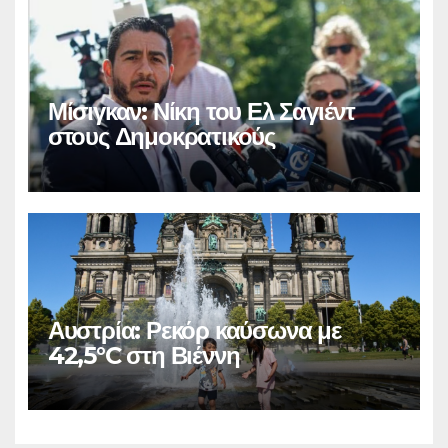
Μίσιγκαν: Νίκη του Ελ Σαγιέντ
στους Δημοκρατικούς
Αυστρία: Ρεκόρ καύσωνα με
42,5°C στη Βιέννη