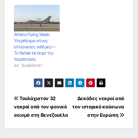
Athens Flying Week:
Υπερθέαμα στους
ελληνικούς αιθέρες—
Το Rafale έκλεψε την
παράσταση
σε "Διαβάστε"
Πλοήγηση
Τουλάχιστον 32
Δεκάδες νεκροί από
νεκροί από τον φονικό
τον ιστορικό καύσωνα
άρθρων
σεισμό στη Βενεζουέλα
στην Ευρώπη