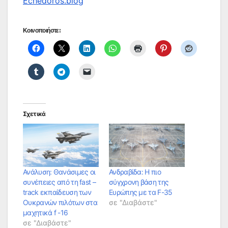
Echedoros.blog
Κοινοποιήστε:
Σχετικά
Ανάλυση: Θανάσιμες οι
Ανδραβίδα: Η πιο
συνέπειες από τη fast –
σύγχρονη βάση της
track εκπαίδευση των
Ευρώπης με τα F-35
Ουκρανών πιλότων στα
σε "Διαβάστε"
μαχητικά f -16
σε "Διαβάστε"