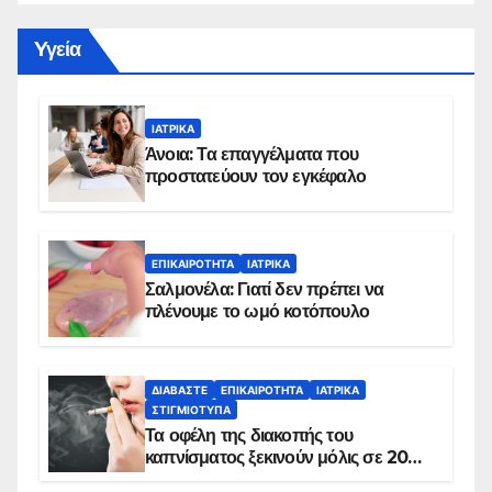
Yγεία
ΙΑΤΡΙΚΆ
Άνοια: Τα επαγγέλματα που
προστατεύουν τον εγκέφαλο
ΕΠΙΚΑΙΡΌΤΗΤΑ
ΙΑΤΡΙΚΆ
Σαλμονέλα: Γιατί δεν πρέπει να
πλένουμε το ωμό κοτόπουλο
ΔΙΑΒΆΣΤΕ
ΕΠΙΚΑΙΡΌΤΗΤΑ
ΙΑΤΡΙΚΆ
ΣΤΙΓΜΙΌΤΥΠΑ
Τα οφέλη της διακοπής του
καπνίσματος ξεκινούν μόλις σε 20
λεπτά