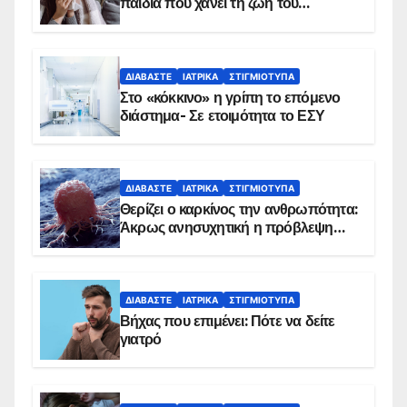
παιδιά που χάνει τη ζωή του
αντιμετωπίζει υποκείμενο νόσημα –
Εμβολιασμό συνιστούν οι ειδικοί
ΔΙΑΒΆΣΤΕ
ΙΑΤΡΙΚΆ
ΣΤΙΓΜΙΌΤΥΠΑ
Στο «κόκκινο» η γρίπη το επόμενο
διάστημα- Σε ετοιμότητα το ΕΣΥ
ΔΙΑΒΆΣΤΕ
ΙΑΤΡΙΚΆ
ΣΤΙΓΜΙΌΤΥΠΑ
Θερίζει ο καρκίνος την ανθρωπότητα:
Άκρως ανησυχητική η πρόβλεψη…
ΔΙΑΒΆΣΤΕ
ΙΑΤΡΙΚΆ
ΣΤΙΓΜΙΌΤΥΠΑ
Βήχας που επιμένει: Πότε να δείτε
γιατρό