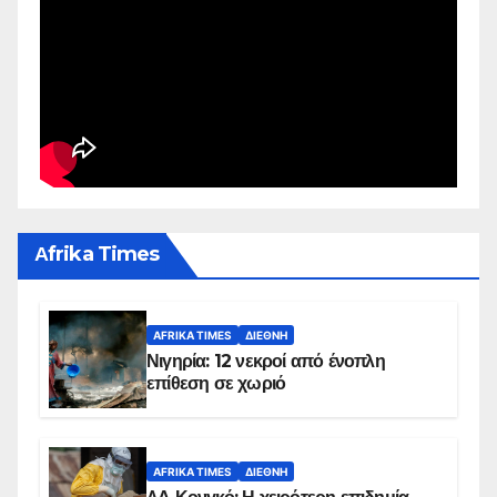
Αfrika Times
AFRIKA TIMES
ΔΙΕΘΝΉ
Νιγηρία: 12 νεκροί από ένοπλη
επίθεση σε χωριό
AFRIKA TIMES
ΔΙΕΘΝΉ