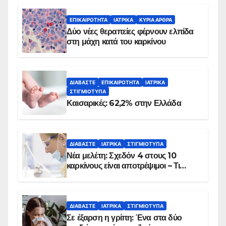
ΕΠΙΚΑΙΡΌΤΗΤΑ
ΙΑΤΡΙΚΆ
ΚΥΡΙΑ ΑΡΘΡΑ
Δύο νέες θεραπείες φέρνουν ελπίδα
στη μάχη κατά του καρκίνου
ΔΙΑΒΆΣΤΕ
ΕΠΙΚΑΙΡΌΤΗΤΑ
ΙΑΤΡΙΚΆ
ΣΤΙΓΜΙΌΤΥΠΑ
Καισαρικές: 62,2% στην Ελλάδα
ΔΙΑΒΆΣΤΕ
ΙΑΤΡΙΚΆ
ΣΤΙΓΜΙΌΤΥΠΑ
Νέα μελέτη: Σχεδόν 4 στους 10
καρκίνους είναι αποτρέψιμοι – Τι
δείχνουν τα στοιχεία
ΔΙΑΒΆΣΤΕ
ΙΑΤΡΙΚΆ
ΣΤΙΓΜΙΌΤΥΠΑ
Σε έξαρση η γρίπη: Ένα στα δύο