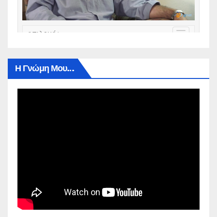
Η Γνώμη Μου…