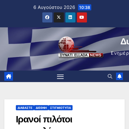
Μετάβαση
6 Αυγούστου 2026
10:38
στο
περιεχόμενο
Δ
Ενημέ
ΔΙΑΒΆΣΤΕ
ΔΙΕΘΝΉ
ΣΤΙΓΜΙΌΤΥΠΑ
Ιρανοί πιλότοι