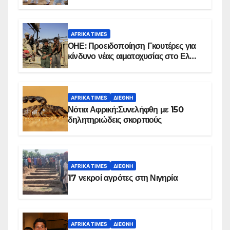
επιβεβαιωμένων κρουσμάτων
AFRIKA TIMES
ΟΗΕ: Προειδοποίηση Γκουτέρες για
κίνδυνο νέας αιματοχυσίας στο Ελ
Ομπέιντ του Σουδάν
AFRIKA TIMES
ΔΙΕΘΝΉ
Νότια Αφρική:Συνελήφθη με 150
δηλητηριώδεις σκορπιούς
AFRIKA TIMES
ΔΙΕΘΝΉ
17 νεκροί αγρότες στη Νιγηρία
AFRIKA TIMES
ΔΙΕΘΝΉ