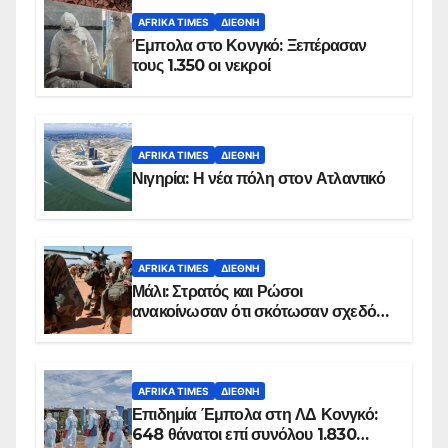
AFRIKA TIMES
ΔΙΕΘΝΉ
Έμπολα στο Κονγκό: Ξεπέρασαν
τους 1.350 οι νεκροί
AFRIKA TIMES
ΔΙΕΘΝΉ
Νιγηρία: Η νέα πόλη στον Ατλαντικό
AFRIKA TIMES
ΔΙΕΘΝΉ
Μάλι: Στρατός και Ρώσοι
ανακοίνωσαν ότι σκότωσαν σχεδόν
100 τζιχαντιστές
AFRIKA TIMES
ΔΙΕΘΝΉ
Επιδημία Έμπολα στη ΛΔ Κονγκό:
648 θάνατοι επί συνόλου 1.830