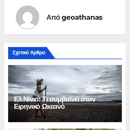
Από
geoathanas
Σχετικό Άρθρο
Ελ Νίνιο: Τι συμβαίνει στον
Ειρηνικό Ωκεανό