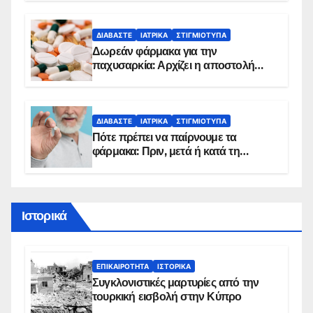
ΔΙΑΒΆΣΤΕ
ΙΑΤΡΙΚΆ
ΣΤΙΓΜΙΌΤΥΠΑ
Δωρεάν φάρμακα για την
παχυσαρκία: Αρχίζει η αποστολή
sms για τους δικαιούχους – Οι
προϋποθέσεις ένταξης στο
πρόγραμμα
ΔΙΑΒΆΣΤΕ
ΙΑΤΡΙΚΆ
ΣΤΙΓΜΙΌΤΥΠΑ
Πότε πρέπει να παίρνουμε τα
φάρμακα: Πριν, μετά ή κατά τη
διάρκεια του φαγητού;
Ιστορικά
ΕΠΙΚΑΙΡΌΤΗΤΑ
ΙΣΤΟΡΙΚΆ
Συγκλονιστικές μαρτυρίες από την
τουρκική εισβολή στην Κύπρο