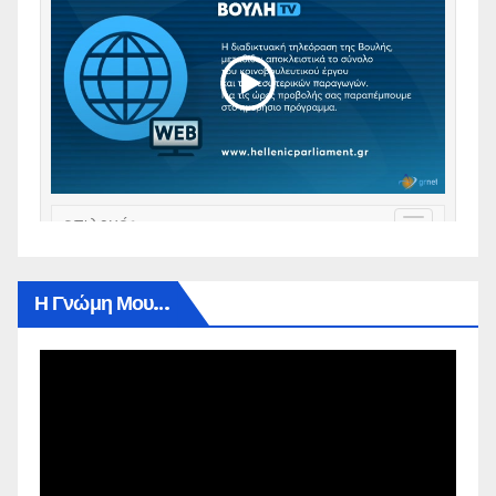
Η Γνώμη Μου…