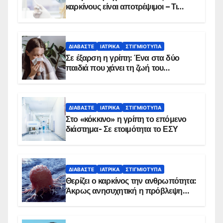
καρκίνους είναι αποτρέψιμοι – Τι
δείχνουν τα στοιχεία
ΔΙΑΒΆΣΤΕ
ΙΑΤΡΙΚΆ
ΣΤΙΓΜΙΌΤΥΠΑ
Σε έξαρση η γρίπη: Ένα στα δύο
παιδιά που χάνει τη ζωή του
αντιμετωπίζει υποκείμενο νόσημα –
Εμβολιασμό συνιστούν οι ειδικοί
ΔΙΑΒΆΣΤΕ
ΙΑΤΡΙΚΆ
ΣΤΙΓΜΙΌΤΥΠΑ
Στο «κόκκινο» η γρίπη το επόμενο
διάστημα- Σε ετοιμότητα το ΕΣΥ
ΔΙΑΒΆΣΤΕ
ΙΑΤΡΙΚΆ
ΣΤΙΓΜΙΌΤΥΠΑ
Θερίζει ο καρκίνος την ανθρωπότητα:
Άκρως ανησυχητική η πρόβλεψη…