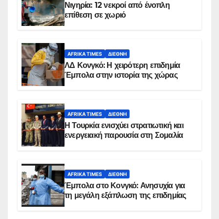
Νιγηρία: 12 νεκροί από ένοπλη
επίθεση σε χωριό
AFRIKA TIMES
ΔΙΕΘΝΉ
ΛΔ Κονγκό: Η χειρότερη επιδημία
Έμπολα στην ιστορία της χώρας
AFRIKA TIMES
ΔΙΕΘΝΉ
Η Τουρκία ενισχύει στρατιωτική και
ενεργειακή παρουσία στη Σομαλία
AFRIKA TIMES
ΔΙΕΘΝΉ
Έμπολα στο Κονγκό: Ανησυχία για
τη μεγάλη εξάπλωση της επιδημίας