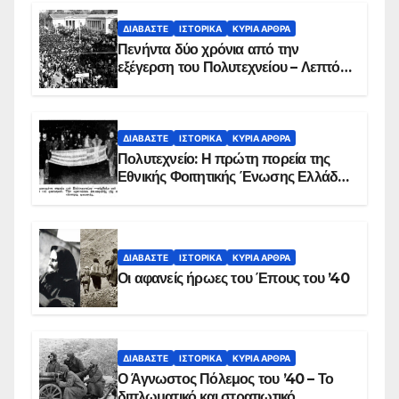
ΔΙΑΒΆΣΤΕ
ΙΣΤΟΡΙΚΆ
ΚΥΡΙΑ ΑΡΘΡΑ
Πενήντα δύο χρόνια από την
εξέγερση του Πολυτεχνείου – Λεπτό
προς λεπτό η εισβολή – ΦΩΤΟ και
ΒΙΝΤΕΟ
ΔΙΑΒΆΣΤΕ
ΙΣΤΟΡΙΚΆ
ΚΥΡΙΑ ΑΡΘΡΑ
Πολυτεχνείο: Η πρώτη πορεία της
Εθνικής Φοιτητικής Ένωσης Ελλάδος
στις 17 Νοεμβρίου 1975 με την
αιματοβαμμένη σημαία
ΔΙΑΒΆΣΤΕ
ΙΣΤΟΡΙΚΆ
ΚΥΡΙΑ ΑΡΘΡΑ
Οι αφανείς ήρωες του Έπους του ’40
ΔΙΑΒΆΣΤΕ
ΙΣΤΟΡΙΚΆ
ΚΥΡΙΑ ΑΡΘΡΑ
Ο Άγνωστος Πόλεμος του ’40 – Το
διπλωματικό και στρατιωτικό