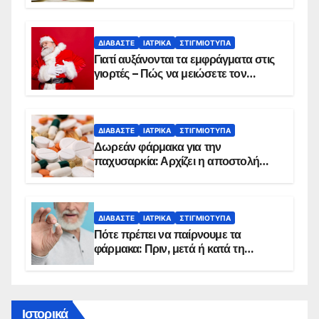
ΔΙΑΒΆΣΤΕ
ΙΑΤΡΙΚΆ
ΣΤΙΓΜΙΌΤΥΠΑ
Γιατί αυξάνονται τα εμφράγματα στις
γιορτές – Πώς να μειώσετε τον
κίνδυνο, σύμφωνα με καρδιολόγο
ΔΙΑΒΆΣΤΕ
ΙΑΤΡΙΚΆ
ΣΤΙΓΜΙΌΤΥΠΑ
Δωρεάν φάρμακα για την
παχυσαρκία: Αρχίζει η αποστολή
sms για τους δικαιούχους – Οι
προϋποθέσεις ένταξης στο
πρόγραμμα
ΔΙΑΒΆΣΤΕ
ΙΑΤΡΙΚΆ
ΣΤΙΓΜΙΌΤΥΠΑ
Πότε πρέπει να παίρνουμε τα
φάρμακα: Πριν, μετά ή κατά τη
διάρκεια του φαγητού;
Ιστορικά