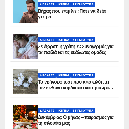
ΔΙΑΒΆΣΤΕ
ΙΑΤΡΙΚΆ
ΣΤΙΓΜΙΌΤΥΠΑ
Βήχας που επιμένει: Πότε να δείτε
γιατρό
ΔΙΑΒΆΣΤΕ
ΙΑΤΡΙΚΆ
ΣΤΙΓΜΙΌΤΥΠΑ
Σε έξαρση η γρίπη Α: Συναγερμός για
τα παιδιά και τις ευάλωτες ομάδες
ΔΙΑΒΆΣΤΕ
ΙΑΤΡΙΚΆ
ΣΤΙΓΜΙΌΤΥΠΑ
Το γρήγορο τεστ που αποκαλύπτει
τον κίνδυνο καρδιακού και πρόωρου
θανάτου
ΔΙΑΒΆΣΤΕ
ΙΑΤΡΙΚΆ
ΣΤΙΓΜΙΌΤΥΠΑ
Δεκέμβριος: Ο μήνας – πειρασμός για
τη σιλουέτα μας