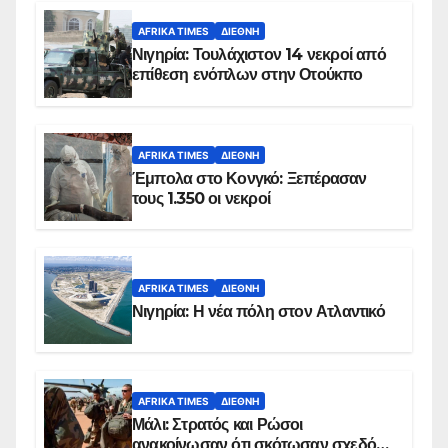
AFRIKA TIMES
ΔΙΕΘΝΉ
Νιγηρία: Τουλάχιστον 14 νεκροί από
επίθεση ενόπλων στην Οτούκπο
AFRIKA TIMES
ΔΙΕΘΝΉ
Έμπολα στο Κονγκό: Ξεπέρασαν
τους 1.350 οι νεκροί
AFRIKA TIMES
ΔΙΕΘΝΉ
Νιγηρία: Η νέα πόλη στον Ατλαντικό
AFRIKA TIMES
ΔΙΕΘΝΉ
Μάλι: Στρατός και Ρώσοι
ανακοίνωσαν ότι σκότωσαν σχεδόν