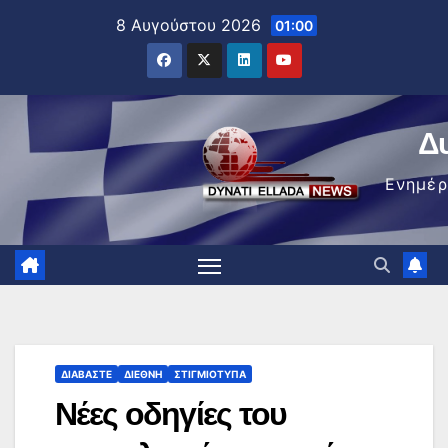
Μετάβαση
8 Αυγούστου 2026
01:00
στο
περιεχόμενο
Δ
Ενημέ
ΔΙΑΒΆΣΤΕ
ΔΙΕΘΝΉ
ΣΤΙΓΜΙΌΤΥΠΑ
Νέες οδηγίες του