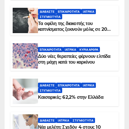
ΔΙΑΒΆΣΤΕ
ΕΠΙΚΑΙΡΌΤΗΤΑ
ΙΑΤΡΙΚΆ
ΣΤΙΓΜΙΌΤΥΠΑ
Τα οφέλη της διακοπής του
καπνίσματος ξεκινούν μόλις σε 20
λεπτά
ΕΠΙΚΑΙΡΌΤΗΤΑ
ΙΑΤΡΙΚΆ
ΚΥΡΙΑ ΑΡΘΡΑ
Δύο νέες θεραπείες φέρνουν ελπίδα
στη μάχη κατά του καρκίνου
ΔΙΑΒΆΣΤΕ
ΕΠΙΚΑΙΡΌΤΗΤΑ
ΙΑΤΡΙΚΆ
ΣΤΙΓΜΙΌΤΥΠΑ
Καισαρικές: 62,2% στην Ελλάδα
ΔΙΑΒΆΣΤΕ
ΙΑΤΡΙΚΆ
ΣΤΙΓΜΙΌΤΥΠΑ
Νέα μελέτη: Σχεδόν 4 στους 10