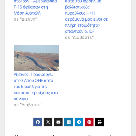
στο Ιράν – Αμερικανικά
κατά του Ισραήλ με
F-16 έφθασαν στη
βαλλιστικούς
Μέση Ανατολή
πυραύλους – «Η
σε "Διεθνή"
αεράμυνά μας είναι σε
πλήρη ετοιμότητα»
απαντούν οι IDF
σε "Διαβάστε"
Λίβανος: Προσφεύγει
στο ΣΑ του ΟΗΕ κατά
του Ισραήλ για την
κατασκευή τείχους στα
σύνορα
σε "Διαβάστε"