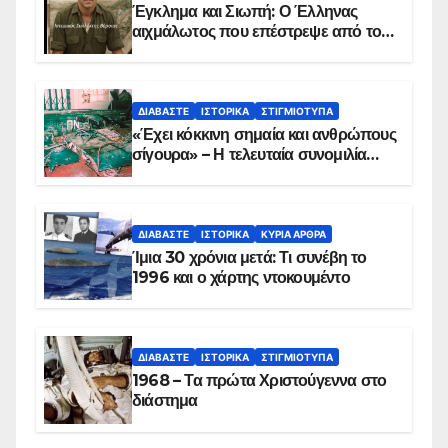
Έγκλημα και Σιωπή: Ο Έλληνας
αιχμάλωτος που επέστρεψε από το
Παραπέτασμα
ΔΙΑΒΆΣΤΕ
ΙΣΤΟΡΙΚΆ
ΣΤΙΓΜΙΌΤΥΠΑ
«Έχει κόκκινη σημαία και ανθρώπους
σίγουρα» – Η τελευταία συνομιλία
των ηρώων στα Ίμια, πριν τη
συντριβή του ελικοπτέρου
ΔΙΑΒΆΣΤΕ
ΙΣΤΟΡΙΚΆ
ΚΥΡΙΑ ΑΡΘΡΑ
Ίμια 30 χρόνια μετά: Τι συνέβη το
1996 και ο χάρτης ντοκουμέντο
ΔΙΑΒΆΣΤΕ
ΙΣΤΟΡΙΚΆ
ΣΤΙΓΜΙΌΤΥΠΑ
1968 – Τα πρώτα Χριστούγεννα στο
διάστημα