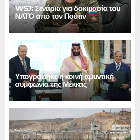
WSJ: Σενάρια για δοκιμασία του
ΝΑΤΟ από τον Πούτιν
Υπογράφηκε η κοινή αμυντική
συμφωνία της Μέκκας