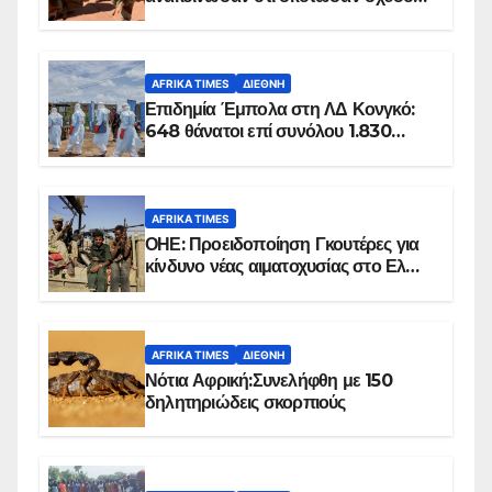
100 τζιχαντιστές
AFRIKA TIMES
ΔΙΕΘΝΉ
Επιδημία Έμπολα στη ΛΔ Κονγκό:
648 θάνατοι επί συνόλου 1.830
επιβεβαιωμένων κρουσμάτων
AFRIKA TIMES
ΟΗΕ: Προειδοποίηση Γκουτέρες για
κίνδυνο νέας αιματοχυσίας στο Ελ
Ομπέιντ του Σουδάν
AFRIKA TIMES
ΔΙΕΘΝΉ
Νότια Αφρική:Συνελήφθη με 150
δηλητηριώδεις σκορπιούς