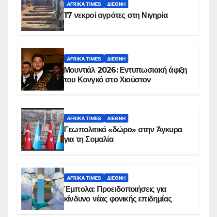
AFRIKA TIMES
ΔΙΕΘΝΉ
17 νεκροί αγρότες στη Νιγηρία
AFRIKA TIMES
ΔΙΕΘΝΉ
Μουντιάλ 2026: Εντυπωσιακή άφιξη
του Κονγκό στο Χιούστον
AFRIKA TIMES
ΔΙΕΘΝΉ
Γεωπολιτικό «δώρο» στην Άγκυρα
για τη Σομαλία
AFRIKA TIMES
ΔΙΕΘΝΉ
Έμπολα: Προειδοποιήσεις για
κίνδυνο νέας φονικής επιδημίας