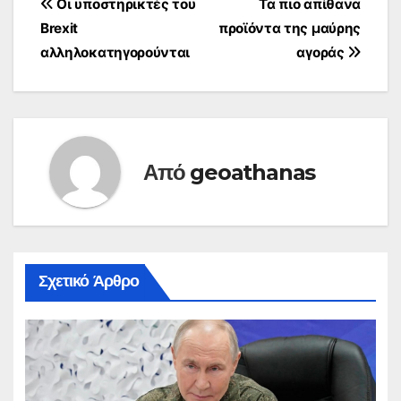
Πλοήγηση
Οι υποστηρικτές του
Τα πιο απίθανα
Brexit
προϊόντα της μαύρης
άρθρων
αλληλοκατηγορούνται
αγοράς
Από
geoathanas
Σχετικό Άρθρο