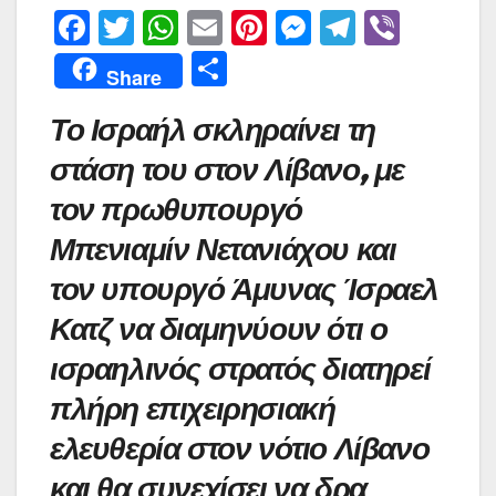
F
T
W
E
Pi
M
T
Vi
a
w
h
m
nt
e
el
b
Μ
Share
c
itt
at
ai
er
s
e
er
οι
Το Ισραήλ σκληραίνει τη
e
er
s
l
e
s
gr
ρ
b
A
st
e
a
στάση του στον Λίβανο, με
α
o
p
n
m
σ
τον πρωθυπουργό
o
p
g
τε
Μπενιαμίν Νετανιάχου και
k
er
ίτ
τον υπουργό Άμυνας Ίσραελ
ε
Κατζ να διαμηνύουν ότι ο
ισραηλινός στρατός διατηρεί
πλήρη επιχειρησιακή
ελευθερία στον νότιο Λίβανο
και θα συνεχίσει να δρα