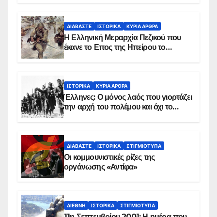
ΔΙΑΒΆΣΤΕ
ΙΣΤΟΡΙΚΆ
ΚΥΡΙΑ ΑΡΘΡΑ
Η Ελληνική Μεραρχία Πεζικού που
έκανε το Επος της Ηπείρου το
χειμώνα του 1940
ΙΣΤΟΡΙΚΆ
ΚΥΡΙΑ ΑΡΘΡΑ
Έλληνες: Ο μόνος λαός που γιορτάζει
την αρχή του πολέμου και όχι το
τέλος του
ΔΙΑΒΆΣΤΕ
ΙΣΤΟΡΙΚΆ
ΣΤΙΓΜΙΌΤΥΠΑ
Οι κομμουνιστικές ρίζες της
οργάνωσης «Αντίφα»
ΔΙΕΘΝΉ
ΙΣΤΟΡΙΚΆ
ΣΤΙΓΜΙΌΤΥΠΑ
11η Σεπτεμβρίου 2001: Η ημέρα που