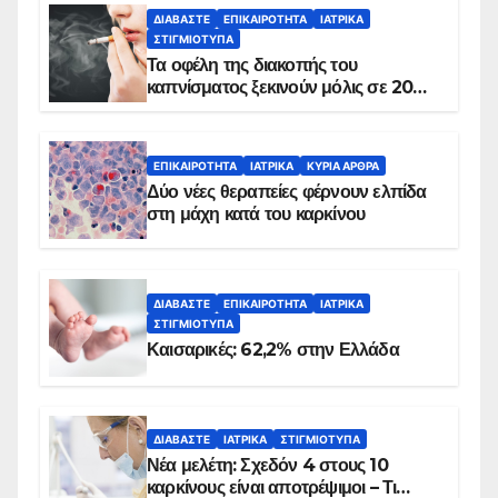
ΔΙΑΒΆΣΤΕ
ΕΠΙΚΑΙΡΌΤΗΤΑ
ΙΑΤΡΙΚΆ
ΣΤΙΓΜΙΌΤΥΠΑ
Τα οφέλη της διακοπής του
καπνίσματος ξεκινούν μόλις σε 20
λεπτά
ΕΠΙΚΑΙΡΌΤΗΤΑ
ΙΑΤΡΙΚΆ
ΚΥΡΙΑ ΑΡΘΡΑ
Δύο νέες θεραπείες φέρνουν ελπίδα
στη μάχη κατά του καρκίνου
ΔΙΑΒΆΣΤΕ
ΕΠΙΚΑΙΡΌΤΗΤΑ
ΙΑΤΡΙΚΆ
ΣΤΙΓΜΙΌΤΥΠΑ
Καισαρικές: 62,2% στην Ελλάδα
ΔΙΑΒΆΣΤΕ
ΙΑΤΡΙΚΆ
ΣΤΙΓΜΙΌΤΥΠΑ
Νέα μελέτη: Σχεδόν 4 στους 10
καρκίνους είναι αποτρέψιμοι – Τι