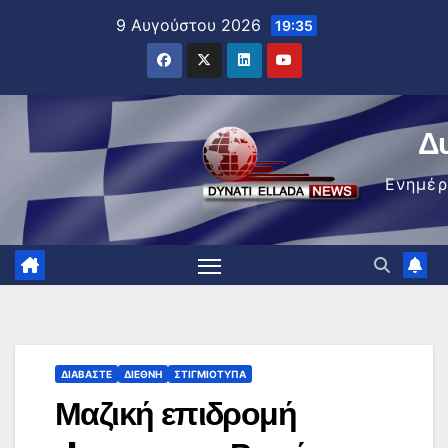
Μετάβαση
9 Αυγούστου 2026
19:35
στο
περιεχόμενο
Δ
Ενημέ
ΔΙΑΒΆΣΤΕ
ΔΙΕΘΝΉ
ΣΤΙΓΜΙΌΤΥΠΑ
Μαζική επιδρομή