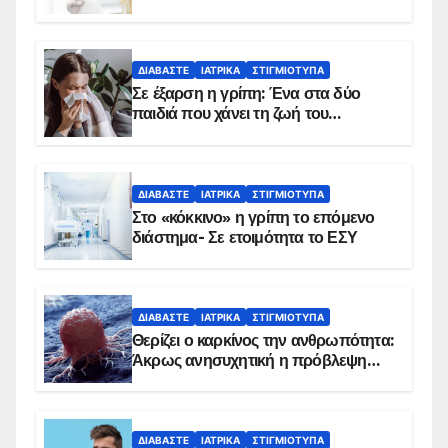
δείχνουν τα στοιχεία
ΔΙΑΒΆΣΤΕ
ΙΑΤΡΙΚΆ
ΣΤΙΓΜΙΌΤΥΠΑ
Σε έξαρση η γρίπη: Ένα στα δύο
παιδιά που χάνει τη ζωή του
αντιμετωπίζει υποκείμενο νόσημα –
Εμβολιασμό συνιστούν οι ειδικοί
ΔΙΑΒΆΣΤΕ
ΙΑΤΡΙΚΆ
ΣΤΙΓΜΙΌΤΥΠΑ
Στο «κόκκινο» η γρίπη το επόμενο
διάστημα- Σε ετοιμότητα το ΕΣΥ
ΔΙΑΒΆΣΤΕ
ΙΑΤΡΙΚΆ
ΣΤΙΓΜΙΌΤΥΠΑ
Θερίζει ο καρκίνος την ανθρωπότητα:
Άκρως ανησυχητική η πρόβλεψη…
ΔΙΑΒΆΣΤΕ
ΙΑΤΡΙΚΆ
ΣΤΙΓΜΙΌΤΥΠΑ