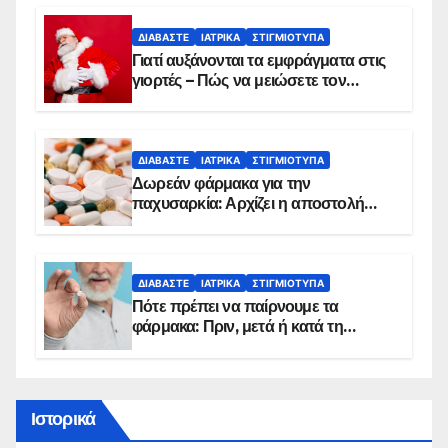
ΔΙΑΒΆΣΤΕ
ΙΑΤΡΙΚΆ
ΣΤΙΓΜΙΌΤΥΠΑ
Γιατί αυξάνονται τα εμφράγματα στις
γιορτές – Πώς να μειώσετε τον
κίνδυνο, σύμφωνα με καρδιολόγο
ΔΙΑΒΆΣΤΕ
ΙΑΤΡΙΚΆ
ΣΤΙΓΜΙΌΤΥΠΑ
Δωρεάν φάρμακα για την
παχυσαρκία: Αρχίζει η αποστολή
sms για τους δικαιούχους – Οι
προϋποθέσεις ένταξης στο
πρόγραμμα
ΔΙΑΒΆΣΤΕ
ΙΑΤΡΙΚΆ
ΣΤΙΓΜΙΌΤΥΠΑ
Πότε πρέπει να παίρνουμε τα
φάρμακα: Πριν, μετά ή κατά τη
διάρκεια του φαγητού;
Ιστορικά