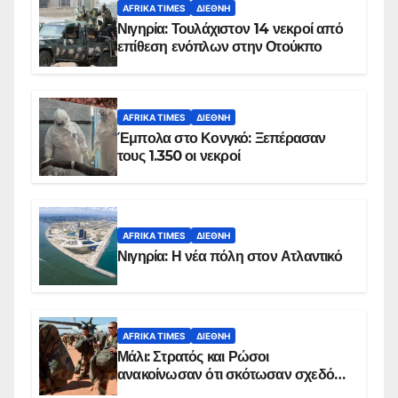
AFRIKA TIMES
ΔΙΕΘΝΉ
Νιγηρία: Τουλάχιστον 14 νεκροί από
επίθεση ενόπλων στην Οτούκπο
AFRIKA TIMES
ΔΙΕΘΝΉ
Έμπολα στο Κονγκό: Ξεπέρασαν
τους 1.350 οι νεκροί
AFRIKA TIMES
ΔΙΕΘΝΉ
Νιγηρία: Η νέα πόλη στον Ατλαντικό
AFRIKA TIMES
ΔΙΕΘΝΉ
Μάλι: Στρατός και Ρώσοι
ανακοίνωσαν ότι σκότωσαν σχεδόν
100 τζιχαντιστές