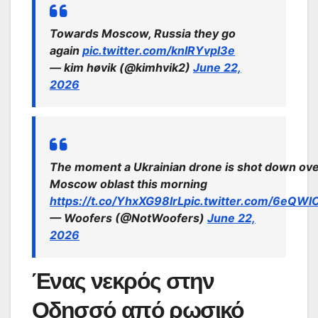
Towards Moscow, Russia they go
again
pic.twitter.com/knIRYvpl3e
— kim høvik (@kimhvik2)
June 22,
2026
The moment a Ukrainian drone is shot down ov
Moscow oblast this morning
https://t.co/YhxXG98lrL
pic.twitter.com/6eQWl
— Woofers (@NotWoofers)
June 22,
2026
Ένας νεκρός στην
Οδησσό από ρωσικό