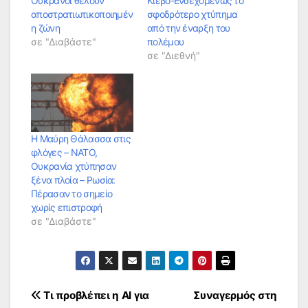
Ουκρανοί θέλουν
Κίεβο-Ενδεχομένως το
αποστρατιωτικοποιημέν
σφοδρότερο χτύπημα
η ζώνη
από την έναρξη του
σε "Διαβάστε"
πολέμου
σε "Διεθνή"
Η Μαύρη Θάλασσα στις
φλόγες – ΝΑΤΟ,
Ουκρανία χτύπησαν
ξένα πλοία – Ρωσία:
Πέρασαν το σημείο
χωρίς επιστροφή
σε "Διαβάστε"
Πλοήγηση
Τι προβλέπει η ΑΙ για
Συναγερμός στη