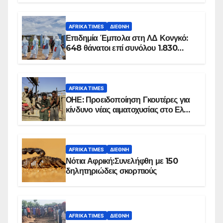
AFRIKA TIMES
ΔΙΕΘΝΉ
Επιδημία Έμπολα στη ΛΔ Κονγκό:
648 θάνατοι επί συνόλου 1.830
επιβεβαιωμένων κρουσμάτων
AFRIKA TIMES
ΟΗΕ: Προειδοποίηση Γκουτέρες για
κίνδυνο νέας αιματοχυσίας στο Ελ
Ομπέιντ του Σουδάν
AFRIKA TIMES
ΔΙΕΘΝΉ
Νότια Αφρική:Συνελήφθη με 150
δηλητηριώδεις σκορπιούς
AFRIKA TIMES
ΔΙΕΘΝΉ