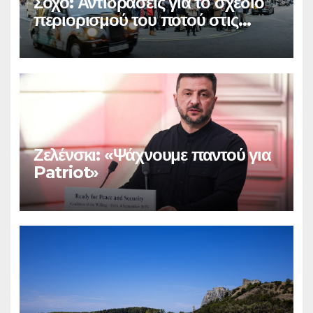
Σόχο: Αντιδράσεις για το σχέδιο
περιορισμού του ποτού στις
παμπ
Ζελένσκι: «Ψάχνουμε παντού για
Patriot»