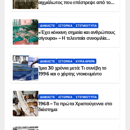
αιχμάλωτος που επέστρεψε από το
Παραπέτασμα
ΔΙΑΒΆΣΤΕ
ΙΣΤΟΡΙΚΆ
ΣΤΙΓΜΙΌΤΥΠΑ
«Έχει κόκκινη σημαία και ανθρώπους
σίγουρα» – Η τελευταία συνομιλία
των ηρώων στα Ίμια, πριν τη
συντριβή του ελικοπτέρου
ΔΙΑΒΆΣΤΕ
ΙΣΤΟΡΙΚΆ
ΚΥΡΙΑ ΑΡΘΡΑ
Ίμια 30 χρόνια μετά: Τι συνέβη το
1996 και ο χάρτης ντοκουμέντο
ΔΙΑΒΆΣΤΕ
ΙΣΤΟΡΙΚΆ
ΣΤΙΓΜΙΌΤΥΠΑ
1968 – Τα πρώτα Χριστούγεννα στο
διάστημα