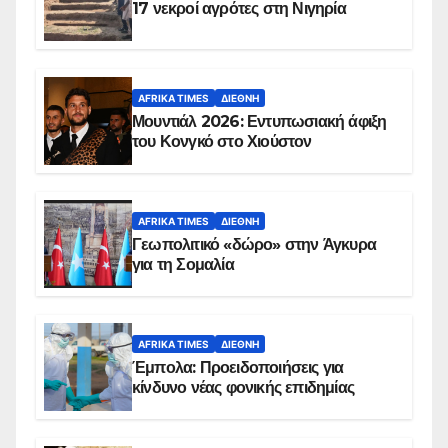
17 νεκροί αγρότες στη Νιγηρία
AFRIKA TIMES
ΔΙΕΘΝΉ
Μουντιάλ 2026: Εντυπωσιακή άφιξη
του Κονγκό στο Χιούστον
AFRIKA TIMES
ΔΙΕΘΝΉ
Γεωπολιτικό «δώρο» στην Άγκυρα
για τη Σομαλία
AFRIKA TIMES
ΔΙΕΘΝΉ
Έμπολα: Προειδοποιήσεις για
κίνδυνο νέας φονικής επιδημίας