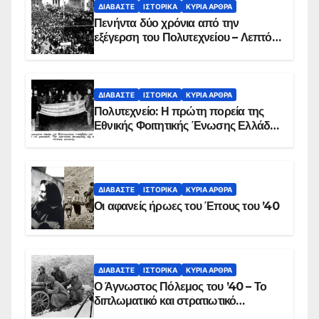
ΔΙΑΒΆΣΤΕ
ΙΣΤΟΡΙΚΆ
ΚΥΡΙΑ ΑΡΘΡΑ
Πενήντα δύο χρόνια από την
εξέγερση του Πολυτεχνείου – Λεπτό
προς λεπτό η εισβολή – ΦΩΤΟ και
ΒΙΝΤΕΟ
ΔΙΑΒΆΣΤΕ
ΙΣΤΟΡΙΚΆ
ΚΥΡΙΑ ΑΡΘΡΑ
Πολυτεχνείο: Η πρώτη πορεία της
Εθνικής Φοιτητικής Ένωσης Ελλάδος
στις 17 Νοεμβρίου 1975 με την
αιματοβαμμένη σημαία
ΔΙΑΒΆΣΤΕ
ΙΣΤΟΡΙΚΆ
ΚΥΡΙΑ ΑΡΘΡΑ
Οι αφανείς ήρωες του Έπους του ’40
ΔΙΑΒΆΣΤΕ
ΙΣΤΟΡΙΚΆ
ΚΥΡΙΑ ΑΡΘΡΑ
Ο Άγνωστος Πόλεμος του ’40 – Το
διπλωματικό και στρατιωτικό
παρασκήνιο