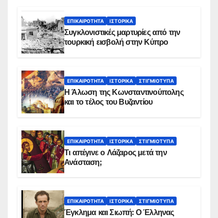
ΕΠΙΚΑΙΡΌΤΗΤΑ
ΙΣΤΟΡΙΚΆ
Συγκλονιστικές μαρτυρίες από την
τουρκική εισβολή στην Κύπρο
ΕΠΙΚΑΙΡΌΤΗΤΑ
ΙΣΤΟΡΙΚΆ
ΣΤΙΓΜΙΌΤΥΠΑ
Η Άλωση της Κωνσταντινούπολης
και το τέλος του Βυζαντίου
ΕΠΙΚΑΙΡΌΤΗΤΑ
ΙΣΤΟΡΙΚΆ
ΣΤΙΓΜΙΌΤΥΠΑ
Τι απέγινε ο Λάζαρος μετά την
Ανάσταση;
ΕΠΙΚΑΙΡΌΤΗΤΑ
ΙΣΤΟΡΙΚΆ
ΣΤΙΓΜΙΌΤΥΠΑ
Έγκλημα και Σιωπή: Ο Έλληνας