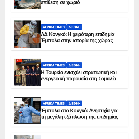
επίθεση σε χωριό
AFRIKA TIMES
ΔΙΕΘΝΉ
ΛΔ Κονγκό: Η χειρότερη επιδημία
Έμπολα στην ιστορία της χώρας
AFRIKA TIMES
ΔΙΕΘΝΉ
Η Τουρκία ενισχύει στρατιωτική και
ενεργειακή παρουσία στη Σομαλία
AFRIKA TIMES
ΔΙΕΘΝΉ
Έμπολα στο Κονγκό: Ανησυχία για
τη μεγάλη εξάπλωση της επιδημίας