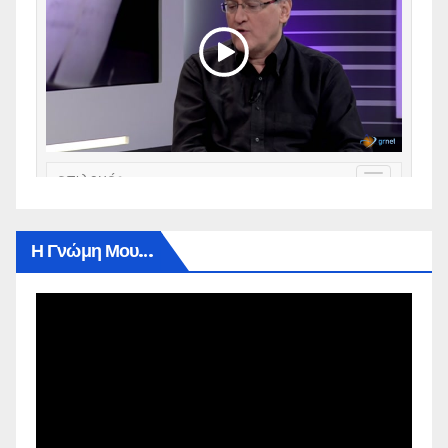
Η Γνώμη Μου…