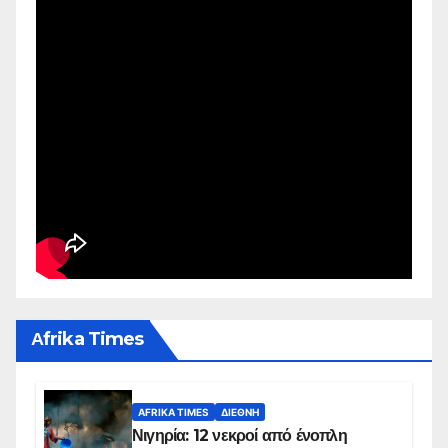
Αfrika Times
AFRIKA TIMES
ΔΙΕΘΝΉ
Νιγηρία: 12 νεκροί από ένοπλη