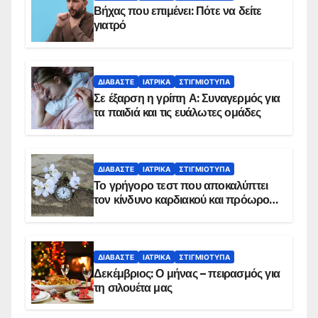
Βήχας που επιμένει: Πότε να δείτε
γιατρό
ΔΙΑΒΆΣΤΕ
ΙΑΤΡΙΚΆ
ΣΤΙΓΜΙΌΤΥΠΑ
Σε έξαρση η γρίπη Α: Συναγερμός για
τα παιδιά και τις ευάλωτες ομάδες
ΔΙΑΒΆΣΤΕ
ΙΑΤΡΙΚΆ
ΣΤΙΓΜΙΌΤΥΠΑ
Το γρήγορο τεστ που αποκαλύπτει
τον κίνδυνο καρδιακού και πρόωρου
θανάτου
ΔΙΑΒΆΣΤΕ
ΙΑΤΡΙΚΆ
ΣΤΙΓΜΙΌΤΥΠΑ
Δεκέμβριος: Ο μήνας – πειρασμός για
τη σιλουέτα μας