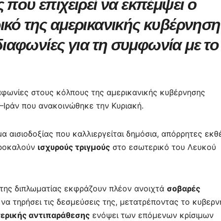
 που επιχειρεί να εκπέμψει ο
ρ
α
ικό της αμερικανικής κυβέρνηση
σ
ιαφωνίες για τη συμφωνία με το
τε
ίτ
ε
αφωνίες στους κόλπους της αμερικανικής κυβέρνησης
Ιράν που ανακοινώθηκε την Κυριακή.
μα αισιοδοξίας που καλλιεργείται δημόσια, απόρρητες εκθ
προκαλούν
ισχυρούς τριγμούς
στο εσωτερικό του Λευκού
 της διπλωματίας εκφράζουν πλέον ανοιχτά
σοβαρές
 να τηρήσει τις δεσμεύσεις της, μετατρέποντας το κυβερν
ερικής αντιπαράθεσης
ενόψει των επόμενων κρίσιμων