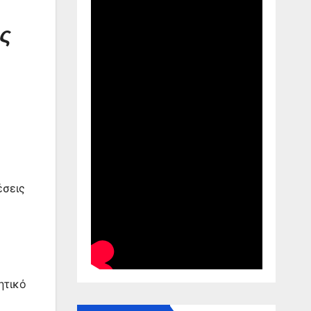
ς
έσεις
ητικό