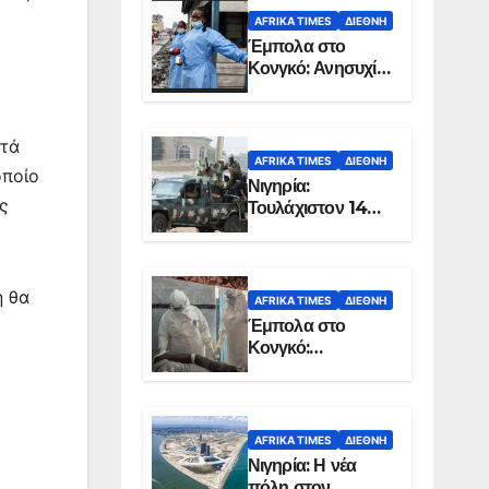
AFRIKA TIMES
ΔΙΕΘΝΉ
Έμπολα στο
Κονγκό: Ανησυχία
για τη μεγάλη
εξάπλωση της
επιδημίας
ατά
AFRIKA TIMES
ΔΙΕΘΝΉ
οποίο
Νιγηρία:
ς
Τουλάχιστον 14
νεκροί από
επίθεση ενόπλων
στην Οτούκπο
η θα
AFRIKA TIMES
ΔΙΕΘΝΉ
Έμπολα στο
Κονγκό:
Ξεπέρασαν τους
1.350 οι νεκροί
AFRIKA TIMES
ΔΙΕΘΝΉ
Νιγηρία: Η νέα
πόλη στον