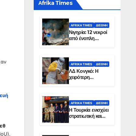
Αfrika Times
AFRIKA TIMES
ΔΙΕΘΝΉ
Νιγηρία: 12 νεκροί
από ένοπλη
επίθεση σε χωριό
ξαν
AFRIKA TIMES
ΔΙΕΘΝΉ
ΛΔ Κονγκό: Η
χειρότερη
επιδημία Έμπολα
στην ιστορία της
κευή
χώρας
AFRIKA TIMES
ΔΙΕΘΝΉ
Η Τουρκία ενισχύει
στρατιωτική και
ενεργειακή
εθ
παρουσία στη
oU).
Σομαλία