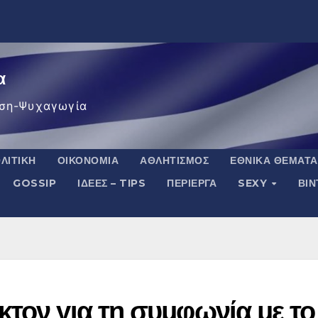
α
ση-Ψυχαγωγία
ΛΙΤΙΚΉ
ΟΙΚΟΝΟΜΊΑ
ΑΘΛΗΤΙΣΜΌΣ
ΕΘΝΙΚΆ ΘΈΜΑΤΑ
GOSSIP
ΙΔΈΕΣ – TIPS
ΠΕΡΊΕΡΓΑ
SEXY
ΒΙ
τον για τη συμφωνία με το