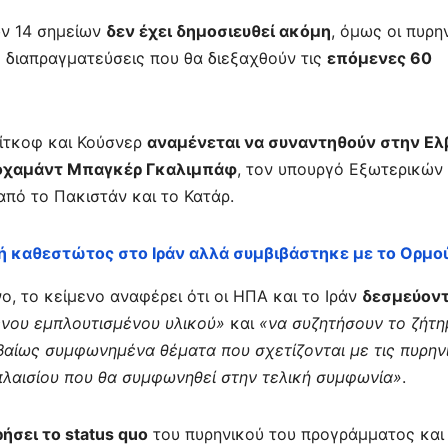
ων 14 σημείων
δεν έχει δημοσιευθεί ακόμη
, όμως οι πυρη
ς διαπραγματεύσεις που θα διεξαχθούν τις
επόμενες 60
υίτκοφ και Κούσνερ
αναμένεται να συναντηθούν στην Ελ
χαμάντ Μπαγκέρ Γκαλιμπάφ
, τον υπουργό Εξωτερικών
πό το Πακιστάν και το Κατάρ.
ή καθεστώτος στο Ιράν αλλά συμβιβάστηκε με το Ορμο
, το κείμενο αναφέρει ότι οι ΗΠΑ και το Ιράν
δεσμεύοντ
ένου εμπλουτισμένου υλικού»
και
«να συζητήσουν το ζήτη
βαίως συμφωνημένα θέματα που σχετίζονται με τις πυρην
 πλαισίου που θα συμφωνηθεί στην τελική συμφωνία»
.
ήσει το status quo
του πυρηνικού του προγράμματος και