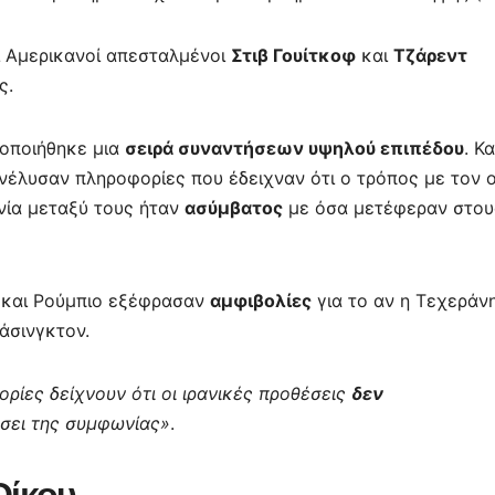
ι Αμερικανοί απεσταλμένοι
Στιβ Γουίτκοφ
και
Τζάρεντ
ς.
τοποιήθηκε μια
σειρά συναντήσεων υψηλού επιπέδου
. Κ
ανέλυσαν πληροφορίες που έδειχναν ότι ο τρόπος με τον 
νία μεταξύ τους ήταν
ασύμβατος
με όσα μετέφεραν στου
φ και Ρούμπιο εξέφρασαν
αμφιβολίες
για το αν η Τεχεράν
άσινγκτον.
ρίες δείχνουν ότι οι ιρανικές προθέσεις
δεν
σει της συμφωνίας»
.
Οίκου