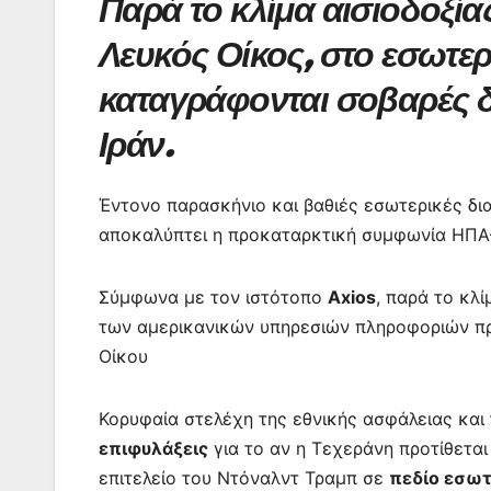
Παρά το κλίμα αισιοδοξίας
c
itt
at
ai
er
s
e
er
e
er
s
l
e
s
gr
Λευκός Οίκος, στο εσωτερ
b
A
st
e
a
καταγράφονται σοβαρές δ
o
p
n
m
Ιράν.
o
p
g
k
er
Έντονο παρασκήνιο και βαθιές εσωτερικές δι
αποκαλύπτει η προκαταρκτική συμφωνία ΗΠΑ–
Σύμφωνα με τον ιστότοπο
Axios
, παρά το κλί
των αμερικανικών υπηρεσιών πληροφοριών 
Οίκου
Κορυφαία στελέχη της εθνικής ασφάλειας και
επιφυλάξεις
για το αν η Τεχεράνη προτίθεται
επιτελείο του Ντόναλντ Τραμπ σε
πεδίο εσωτ