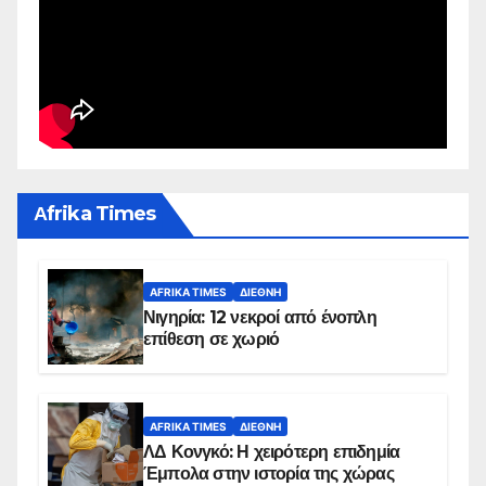
Αfrika Times
AFRIKA TIMES
ΔΙΕΘΝΉ
Νιγηρία: 12 νεκροί από ένοπλη
επίθεση σε χωριό
AFRIKA TIMES
ΔΙΕΘΝΉ
ΛΔ Κονγκό: Η χειρότερη επιδημία
Έμπολα στην ιστορία της χώρας