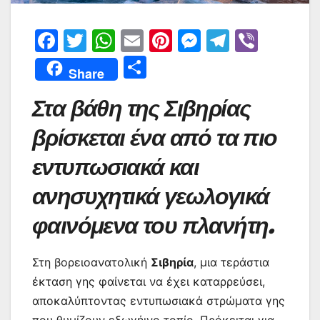
F
T
W
E
Pi
M
T
Vi
a
w
h
m
nt
e
el
b
Μ
Share
c
itt
at
ai
er
s
e
er
οι
Στα βάθη της Σιβηρίας
e
er
s
l
e
s
gr
ρ
b
A
st
e
a
α
βρίσκεται ένα από τα πιο
o
p
n
m
σ
εντυπωσιακά και
o
p
g
τε
ανησυχητικά γεωλογικά
k
er
ίτ
φαινόμενα του πλανήτη.
ε
Στη βορειοανατολική
Σιβηρία
, μια τεράστια
έκταση γης φαίνεται να έχει καταρρεύσει,
αποκαλύπτοντας εντυπωσιακά στρώματα γης