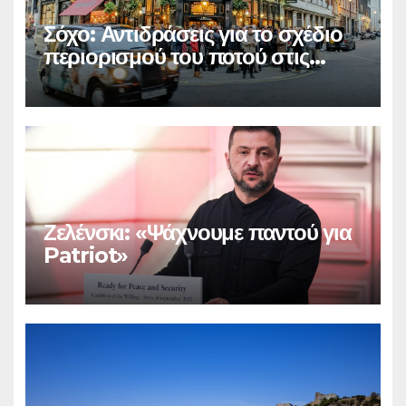
Σόχο: Αντιδράσεις για το σχέδιο
περιορισμού του ποτού στις
παμπ
Ζελένσκι: «Ψάχνουμε παντού για
Patriot»