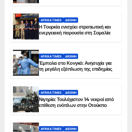
AFRIKA TIMES
ΔΙΕΘΝΉ
Η Τουρκία ενισχύει στρατιωτική και
ενεργειακή παρουσία στη Σομαλία
AFRIKA TIMES
ΔΙΕΘΝΉ
Έμπολα στο Κονγκό: Ανησυχία για
τη μεγάλη εξάπλωση της επιδημίας
AFRIKA TIMES
ΔΙΕΘΝΉ
Νιγηρία: Τουλάχιστον 14 νεκροί από
επίθεση ενόπλων στην Οτούκπο
AFRIKA TIMES
ΔΙΕΘΝΉ