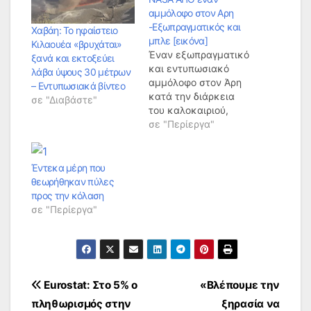
αμμόλοφο στον Αρη
-Εξωπραγματικός και
Χαβάη: Το ηφαίστειο
μπλε [εικόνα]
Κιλαουέα «βρυχάται»
Έναν εξωπραγματικό
ξανά και εκτοξεύει
και εντυπωσιακό
λάβα ύψους 30 μέτρων
αμμόλοφο στον Άρη
– Εντυπωσιακά βίντεο
κατά την διάρκεια
σε "Διαβάστε"
του καλοκαιριού,
φωτογράφησε η
σε "Περίεργα"
NASA. Ο αμμόλοφος
εμφανίζεται μπλε σε
μια φωτογραφία
Έντεκα μέρη που
ενισχυμένου
θεωρήθηκαν πύλες
χρώματος που έχει
προς την κόλαση
τραβήξει ο Mars
σε "Περίεργα"
Reconnaissance
Orbiter (MRO), αν και
στην πραγματικότητα
είναι γκριζωπός. Το
οπτικό αυτό
Πλοήγηση
Eurostat: Στο 5% ο
«Βλέπουμε την
αποτέλεσμα
πληθωρισμός στην
ξηρασία να
προέρχεται από την