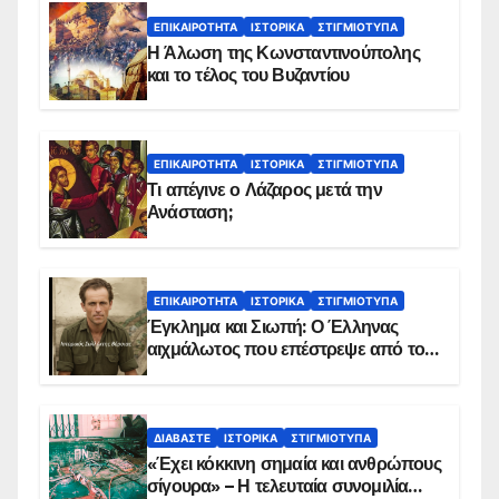
ΕΠΙΚΑΙΡΌΤΗΤΑ
ΙΣΤΟΡΙΚΆ
ΣΤΙΓΜΙΌΤΥΠΑ
Η Άλωση της Κωνσταντινούπολης
και το τέλος του Βυζαντίου
ΕΠΙΚΑΙΡΌΤΗΤΑ
ΙΣΤΟΡΙΚΆ
ΣΤΙΓΜΙΌΤΥΠΑ
Τι απέγινε ο Λάζαρος μετά την
Ανάσταση;
ΕΠΙΚΑΙΡΌΤΗΤΑ
ΙΣΤΟΡΙΚΆ
ΣΤΙΓΜΙΌΤΥΠΑ
Έγκλημα και Σιωπή: Ο Έλληνας
αιχμάλωτος που επέστρεψε από το
Παραπέτασμα
ΔΙΑΒΆΣΤΕ
ΙΣΤΟΡΙΚΆ
ΣΤΙΓΜΙΌΤΥΠΑ
«Έχει κόκκινη σημαία και ανθρώπους
σίγουρα» – Η τελευταία συνομιλία