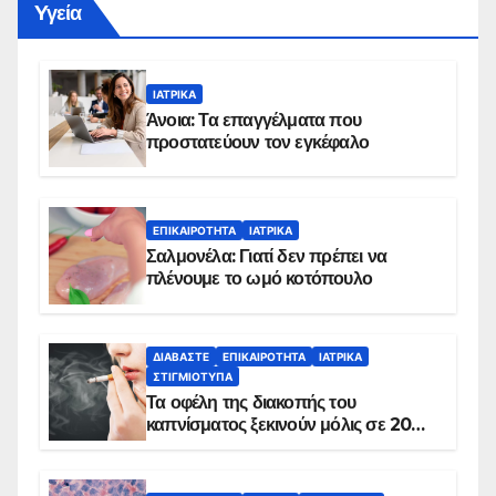
Yγεία
ΙΑΤΡΙΚΆ
Άνοια: Τα επαγγέλματα που
προστατεύουν τον εγκέφαλο
ΕΠΙΚΑΙΡΌΤΗΤΑ
ΙΑΤΡΙΚΆ
Σαλμονέλα: Γιατί δεν πρέπει να
πλένουμε το ωμό κοτόπουλο
ΔΙΑΒΆΣΤΕ
ΕΠΙΚΑΙΡΌΤΗΤΑ
ΙΑΤΡΙΚΆ
ΣΤΙΓΜΙΌΤΥΠΑ
Τα οφέλη της διακοπής του
καπνίσματος ξεκινούν μόλις σε 20
λεπτά