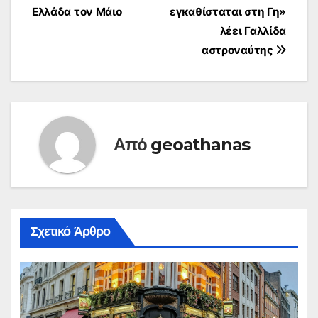
άρθρων
ενίσχυση του
Ελλάδα τον Μάιο
εγκαθίσταται στη Γη»
contrast, ένα
λέει Γαλλίδα
τέχνασμα…
αστροναύτης
Από
geoathanas
Σχετικό Άρθρο