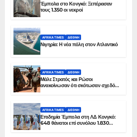
Έμπολα στο Κονγκό: Ξεπέρασαν
τους 1.350 οι νεκροί
AFRIKA TIMES
ΔΙΕΘΝΉ
Νιγηρία: Η νέα πόλη στον Ατλαντικό
AFRIKA TIMES
ΔΙΕΘΝΉ
Μάλι: Στρατός και Ρώσοι
ανακοίνωσαν ότι σκότωσαν σχεδόν
100 τζιχαντιστές
AFRIKA TIMES
ΔΙΕΘΝΉ
Επιδημία Έμπολα στη ΛΔ Κονγκό:
648 θάνατοι επί συνόλου 1.830
επιβεβαιωμένων κρουσμάτων