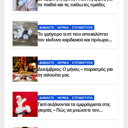
τα παιδιά και τις ευάλωτες ομάδες
ΔΙΑΒΆΣΤΕ
ΙΑΤΡΙΚΆ
ΣΤΙΓΜΙΌΤΥΠΑ
Το γρήγορο τεστ που αποκαλύπτει
τον κίνδυνο καρδιακού και πρόωρου
θανάτου
ΔΙΑΒΆΣΤΕ
ΙΑΤΡΙΚΆ
ΣΤΙΓΜΙΌΤΥΠΑ
Δεκέμβριος: Ο μήνας – πειρασμός για
τη σιλουέτα μας
ΔΙΑΒΆΣΤΕ
ΙΑΤΡΙΚΆ
ΣΤΙΓΜΙΌΤΥΠΑ
Γιατί αυξάνονται τα εμφράγματα στις
γιορτές – Πώς να μειώσετε τον
κίνδυνο, σύμφωνα με καρδιολόγο