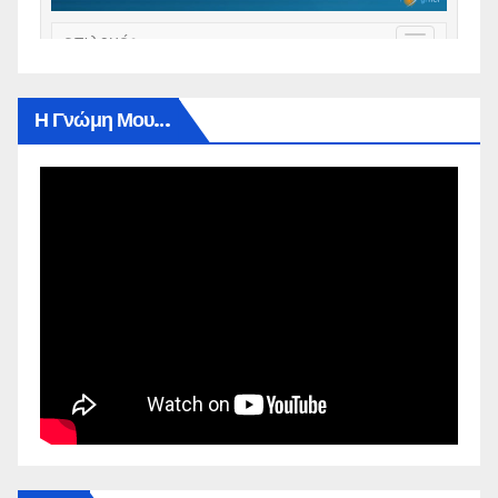
Η Γνώμη Μου…