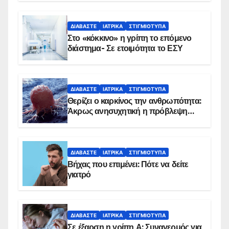
Εμβολιασμό συνιστούν οι ειδικοί
ΔΙΑΒΆΣΤΕ
ΙΑΤΡΙΚΆ
ΣΤΙΓΜΙΌΤΥΠΑ
Στο «κόκκινο» η γρίπη το επόμενο
διάστημα- Σε ετοιμότητα το ΕΣΥ
ΔΙΑΒΆΣΤΕ
ΙΑΤΡΙΚΆ
ΣΤΙΓΜΙΌΤΥΠΑ
Θερίζει ο καρκίνος την ανθρωπότητα:
Άκρως ανησυχητική η πρόβλεψη…
ΔΙΑΒΆΣΤΕ
ΙΑΤΡΙΚΆ
ΣΤΙΓΜΙΌΤΥΠΑ
Βήχας που επιμένει: Πότε να δείτε
γιατρό
ΔΙΑΒΆΣΤΕ
ΙΑΤΡΙΚΆ
ΣΤΙΓΜΙΌΤΥΠΑ
Σε έξαρση η γρίπη Α: Συναγερμός για