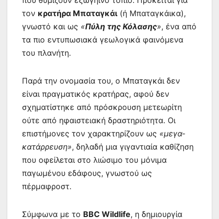
που θυμίζουν εξωγήινο τοπίο. Πρόκειται για
τον
κρατήρα Μπαταγκάι
(ή Μπαταγκάικα),
γνωστό και ως
«
Πύλη της Κόλασης
»
, ένα από
τα πιο εντυπωσιακά γεωλογικά φαινόμενα
του πλανήτη.
Παρά την ονομασία του, ο Μπαταγκάι δεν
είναι πραγματικός κρατήρας, αφού δεν
σχηματίστηκε από πρόσκρουση μετεωρίτη
ούτε από ηφαιστειακή δραστηριότητα. Οι
επιστήμονες τον χαρακτηρίζουν ως
«μεγα-
κατάρρευση»
, δηλαδή μια γιγαντιαία καθίζηση
που οφείλεται στο λιώσιμο του μόνιμα
παγωμένου εδάφους, γνωστού ως
πέρμαφροστ.
Σύμφωνα με το
BBC Wildlife
, η δημιουργία