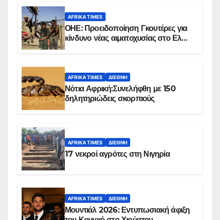
AFRIKA TIMES
ΟΗΕ: Προειδοποίηση Γκουτέρες για
κίνδυνο νέας αιματοχυσίας στο Ελ
Ομπέιντ του Σουδάν
AFRIKA TIMES
ΔΙΕΘΝΉ
Νότια Αφρική:Συνελήφθη με 150
δηλητηριώδεις σκορπιούς
AFRIKA TIMES
ΔΙΕΘΝΉ
17 νεκροί αγρότες στη Νιγηρία
AFRIKA TIMES
ΔΙΕΘΝΉ
Μουντιάλ 2026: Εντυπωσιακή άφιξη
του Κονγκό στο Χιούστον