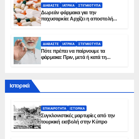
ΔΙΑΒΆΣΤΕ
ΙΑΤΡΙΚΆ
ΣΤΙΓΜΙΌΤΥΠΑ
Δωρεάν φάρμακα για την
παχυσαρκία: Αρχίζει η αποστολή
sms για τους δικαιούχους – Οι
προϋποθέσεις ένταξης στο
πρόγραμμα
ΔΙΑΒΆΣΤΕ
ΙΑΤΡΙΚΆ
ΣΤΙΓΜΙΌΤΥΠΑ
Πότε πρέπει να παίρνουμε τα
φάρμακα: Πριν, μετά ή κατά τη
διάρκεια του φαγητού;
Ιστορικά
ΕΠΙΚΑΙΡΌΤΗΤΑ
ΙΣΤΟΡΙΚΆ
Συγκλονιστικές μαρτυρίες από την
τουρκική εισβολή στην Κύπρο