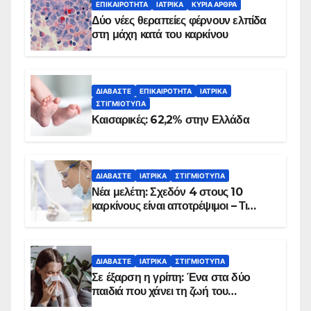
ΕΠΙΚΑΙΡΌΤΗΤΑ
ΙΑΤΡΙΚΆ
ΚΥΡΙΑ ΑΡΘΡΑ
Δύο νέες θεραπείες φέρνουν ελπίδα
στη μάχη κατά του καρκίνου
ΔΙΑΒΆΣΤΕ
ΕΠΙΚΑΙΡΌΤΗΤΑ
ΙΑΤΡΙΚΆ
ΣΤΙΓΜΙΌΤΥΠΑ
Καισαρικές: 62,2% στην Ελλάδα
ΔΙΑΒΆΣΤΕ
ΙΑΤΡΙΚΆ
ΣΤΙΓΜΙΌΤΥΠΑ
Νέα μελέτη: Σχεδόν 4 στους 10
καρκίνους είναι αποτρέψιμοι – Τι
δείχνουν τα στοιχεία
ΔΙΑΒΆΣΤΕ
ΙΑΤΡΙΚΆ
ΣΤΙΓΜΙΌΤΥΠΑ
Σε έξαρση η γρίπη: Ένα στα δύο
παιδιά που χάνει τη ζωή του
αντιμετωπίζει υποκείμενο νόσημα –