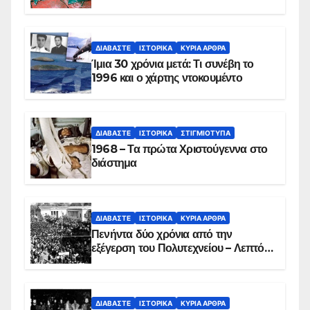
των ηρώων στα Ίμια, πριν τη
συντριβή του ελικοπτέρου
ΔΙΑΒΆΣΤΕ
ΙΣΤΟΡΙΚΆ
ΚΥΡΙΑ ΑΡΘΡΑ
Ίμια 30 χρόνια μετά: Τι συνέβη το
1996 και ο χάρτης ντοκουμέντο
ΔΙΑΒΆΣΤΕ
ΙΣΤΟΡΙΚΆ
ΣΤΙΓΜΙΌΤΥΠΑ
1968 – Τα πρώτα Χριστούγεννα στο
διάστημα
ΔΙΑΒΆΣΤΕ
ΙΣΤΟΡΙΚΆ
ΚΥΡΙΑ ΑΡΘΡΑ
Πενήντα δύο χρόνια από την
εξέγερση του Πολυτεχνείου – Λεπτό
προς λεπτό η εισβολή – ΦΩΤΟ και
ΒΙΝΤΕΟ
ΔΙΑΒΆΣΤΕ
ΙΣΤΟΡΙΚΆ
ΚΥΡΙΑ ΑΡΘΡΑ