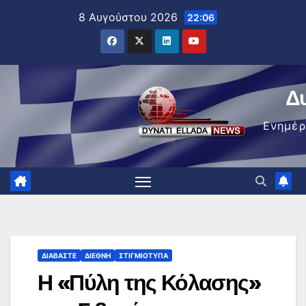
Μετάβαση
8 Αυγούστου 2026
22:06
στο
περιεχόμενο
Δ
Ενημέ
ΔΙΑΒΆΣΤΕ
ΔΙΕΘΝΉ
ΣΤΙΓΜΙΌΤΥΠΑ
Η «Πύλη της Κόλασης»