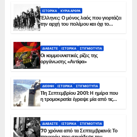
ΙΣΤΟΡΙΚΆ
ΚΥΡΙΑ ΑΡΘΡΑ
Έλληνες: Ο μόνος λαός που γιορτάζει
την αρχή του πολέμου και όχι το
τέλος του
ΔΙΑΒΆΣΤΕ
ΙΣΤΟΡΙΚΆ
ΣΤΙΓΜΙΌΤΥΠΑ
Οι κομμουνιστικές ρίζες της
οργάνωσης «Αντίφα»
ΔΙΕΘΝΉ
ΙΣΤΟΡΙΚΆ
ΣΤΙΓΜΙΌΤΥΠΑ
11η Σεπτεμβρίου 2001: Η ημέρα που
η τρομοκρατία έγραψε μία από τις
πιο μαύρες σελίδες στην ιστορία του
πλανήτη
ΔΙΑΒΆΣΤΕ
ΙΣΤΟΡΙΚΆ
ΣΤΙΓΜΙΌΤΥΠΑ
70 χρόνια από τα Σεπτεμβριανά: Το
πογκρόμ που σημάδεψε τον