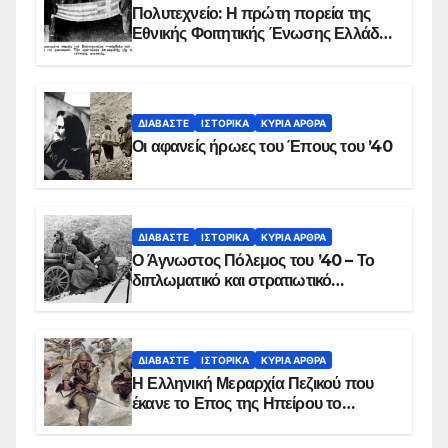
Πολυτεχνείο: Η πρώτη πορεία της
Εθνικής Φοιτητικής Ένωσης Ελλάδος
στις 17 Νοεμβρίου 1975 με την
αιματοβαμμένη σημαία
ΔΙΑΒΆΣΤΕ
ΙΣΤΟΡΙΚΆ
ΚΥΡΙΑ ΑΡΘΡΑ
Οι αφανείς ήρωες του Έπους του ’40
ΔΙΑΒΆΣΤΕ
ΙΣΤΟΡΙΚΆ
ΚΥΡΙΑ ΑΡΘΡΑ
Ο Άγνωστος Πόλεμος του ’40 – Το
διπλωματικό και στρατιωτικό
παρασκήνιο
ΔΙΑΒΆΣΤΕ
ΙΣΤΟΡΙΚΆ
ΚΥΡΙΑ ΑΡΘΡΑ
Η Ελληνική Μεραρχία Πεζικού που
έκανε το Επος της Ηπείρου το
χειμώνα του 1940