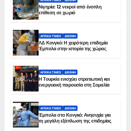
AFRIKA TIMES
ΔΙΕΘΝΉ
Νιγηρία: 12 νεκροί από ένοπλη
επίθεση σε χωριό
AFRIKA TIMES
ΔΙΕΘΝΉ
ΛΔ Κονγκό: Η χειρότερη επιδημία
Έμπολα στην ιστορία της χώρας
AFRIKA TIMES
ΔΙΕΘΝΉ
Η Τουρκία ενισχύει στρατιωτική και
ενεργειακή παρουσία στη Σομαλία
AFRIKA TIMES
ΔΙΕΘΝΉ
Έμπολα στο Κονγκό: Ανησυχία για
τη μεγάλη εξάπλωση της επιδημίας