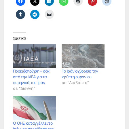
Σχετικά
Προειδοποίηση – σοκ
Το Ιράν οχύρωσε την
από την IAEA για τα
κρύπτη ουρανίου
πυρηνικά του Ιράν
σε "Διαβάστε"
σε "Διεθνή"
Ο ΟΗΕ καταγγέλλει το
Ιράν για παραβίαση της