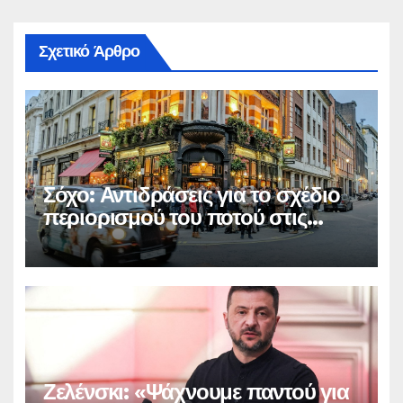
Σχετικό Άρθρο
Σόχο: Αντιδράσεις για το σχέδιο
περιορισμού του ποτού στις
παμπ
Ζελένσκι: «Ψάχνουμε παντού για