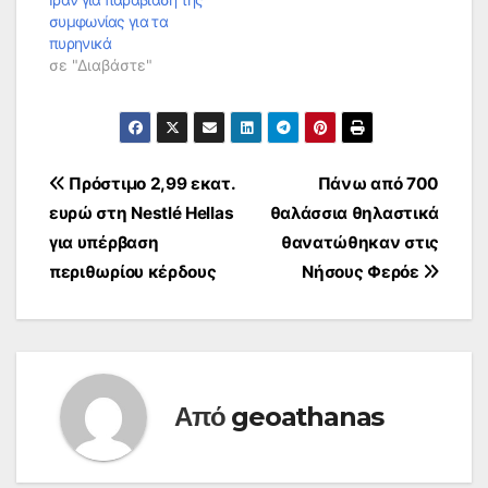
συμφωνίας για τα
πυρηνικά
σε "Διαβάστε"
Πλοήγηση
Πρόστιμο 2,99 εκατ.
Πάνω από 700
ευρώ στη Nestlé Hellas
θαλάσσια θηλαστικά
άρθρων
για υπέρβαση
θανατώθηκαν στις
περιθωρίου κέρδους
Νήσους Φερόε
Από
geoathanas