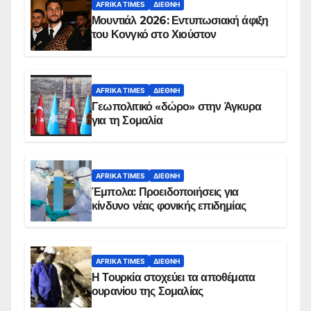
AFRIKA TIMES
ΔΙΕΘΝΉ
Μουντιάλ 2026: Εντυπωσιακή άφιξη
του Κονγκό στο Χιούστον
AFRIKA TIMES
ΔΙΕΘΝΉ
Γεωπολιτικό «δώρο» στην Άγκυρα
για τη Σομαλία
AFRIKA TIMES
ΔΙΕΘΝΉ
Έμπολα: Προειδοποιήσεις για
κίνδυνο νέας φονικής επιδημίας
AFRIKA TIMES
ΔΙΕΘΝΉ
Η Τουρκία στοχεύει τα αποθέματα
ουρανίου της Σομαλίας