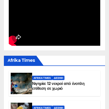
Αfrika Times
AFRIKA TIMES
ΔΙΕΘΝΉ
Νιγηρία: 12 νεκροί από ένοπλη
επίθεση σε χωριό
AFRIKA TIMES
ΔΙΕΘΝΉ