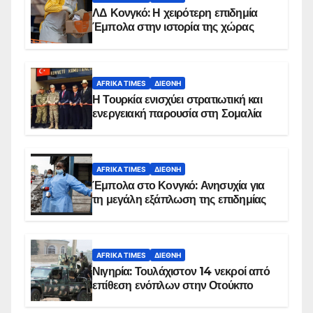
ΛΔ Κονγκό: Η χειρότερη επιδημία
Έμπολα στην ιστορία της χώρας
AFRIKA TIMES
ΔΙΕΘΝΉ
Η Τουρκία ενισχύει στρατιωτική και
ενεργειακή παρουσία στη Σομαλία
AFRIKA TIMES
ΔΙΕΘΝΉ
Έμπολα στο Κονγκό: Ανησυχία για
τη μεγάλη εξάπλωση της επιδημίας
AFRIKA TIMES
ΔΙΕΘΝΉ
Νιγηρία: Τουλάχιστον 14 νεκροί από
επίθεση ενόπλων στην Οτούκπο