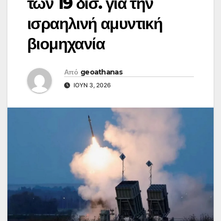
των 19 δισ. για την
ισραηλινή αμυντική
βιομηχανία
Από
geoathanas
ΙΟΎΝ 3, 2026