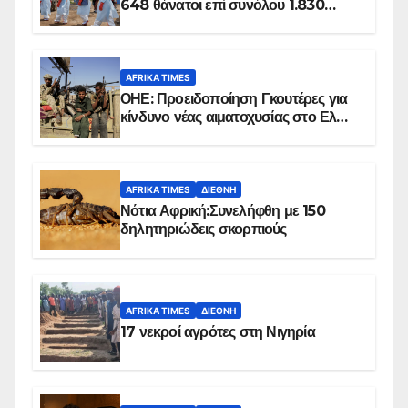
648 θάνατοι επί συνόλου 1.830
επιβεβαιωμένων κρουσμάτων
AFRIKA TIMES
ΟΗΕ: Προειδοποίηση Γκουτέρες για
κίνδυνο νέας αιματοχυσίας στο Ελ
Ομπέιντ του Σουδάν
AFRIKA TIMES
ΔΙΕΘΝΉ
Νότια Αφρική:Συνελήφθη με 150
δηλητηριώδεις σκορπιούς
AFRIKA TIMES
ΔΙΕΘΝΉ
17 νεκροί αγρότες στη Νιγηρία