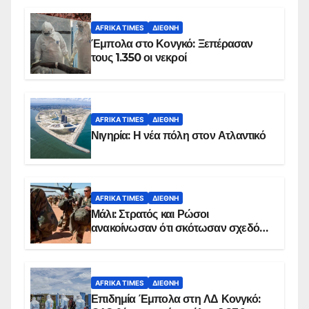
AFRIKA TIMES
ΔΙΕΘΝΉ
Έμπολα στο Κονγκό: Ξεπέρασαν
τους 1.350 οι νεκροί
AFRIKA TIMES
ΔΙΕΘΝΉ
Νιγηρία: Η νέα πόλη στον Ατλαντικό
AFRIKA TIMES
ΔΙΕΘΝΉ
Μάλι: Στρατός και Ρώσοι
ανακοίνωσαν ότι σκότωσαν σχεδόν
100 τζιχαντιστές
AFRIKA TIMES
ΔΙΕΘΝΉ
Επιδημία Έμπολα στη ΛΔ Κονγκό: