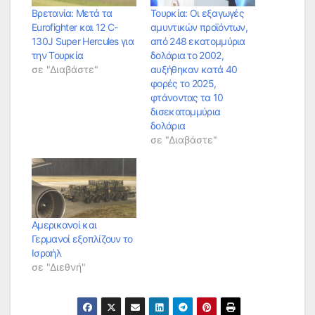
Βρετανία: Μετά τα
Τουρκία: Οι εξαγωγές
Eurofighter και 12 C-
αμυντικών προϊόντων,
130J Super Hercules για
από 248 εκατομμύρια
την Τουρκία
δολάρια το 2002,
σε "Διαβάστε"
αυξήθηκαν κατά 40
φορές το 2025,
φτάνοντας τα 10
δισεκατομμύρια
δολάρια
σε "Διαβάστε"
Αμερικανοί και
Γερμανοί εξοπλίζουν το
Ισραήλ
σε "Διεθνή"