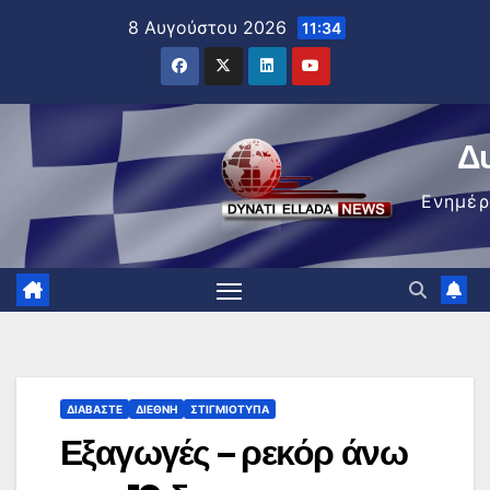
Μετάβαση
8 Αυγούστου 2026
11:34
στο
περιεχόμενο
Δ
Ενημέ
ΔΙΑΒΆΣΤΕ
ΔΙΕΘΝΉ
ΣΤΙΓΜΙΌΤΥΠΑ
Εξαγωγές – ρεκόρ άνω