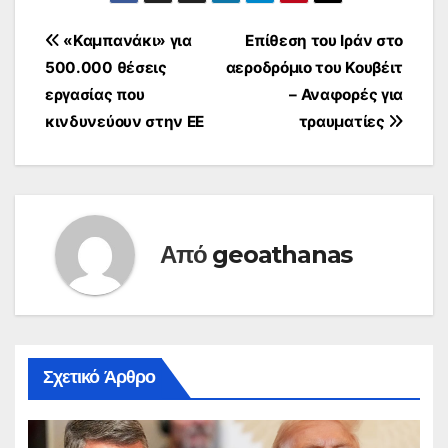
Πλοήγηση
«Καμπανάκι» για
Επίθεση του Ιράν στο
500.000 θέσεις
αεροδρόμιο του Κουβέιτ
άρθρων
εργασίας που
– Αναφορές για
κινδυνεύουν στην ΕΕ
τραυματίες
Από
geoathanas
Σχετικό Άρθρο