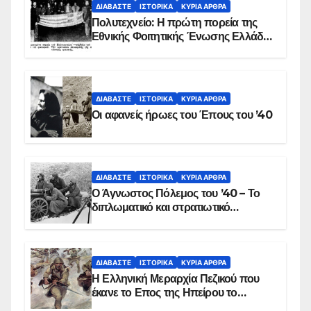
ΔΙΑΒΆΣΤΕ
ΙΣΤΟΡΙΚΆ
ΚΥΡΙΑ ΑΡΘΡΑ
Πολυτεχνείο: Η πρώτη πορεία της
Εθνικής Φοιτητικής Ένωσης Ελλάδος
στις 17 Νοεμβρίου 1975 με την
αιματοβαμμένη σημαία
ΔΙΑΒΆΣΤΕ
ΙΣΤΟΡΙΚΆ
ΚΥΡΙΑ ΑΡΘΡΑ
Οι αφανείς ήρωες του Έπους του ’40
ΔΙΑΒΆΣΤΕ
ΙΣΤΟΡΙΚΆ
ΚΥΡΙΑ ΑΡΘΡΑ
Ο Άγνωστος Πόλεμος του ’40 – Το
διπλωματικό και στρατιωτικό
παρασκήνιο
ΔΙΑΒΆΣΤΕ
ΙΣΤΟΡΙΚΆ
ΚΥΡΙΑ ΑΡΘΡΑ
Η Ελληνική Μεραρχία Πεζικού που
έκανε το Επος της Ηπείρου το
χειμώνα του 1940