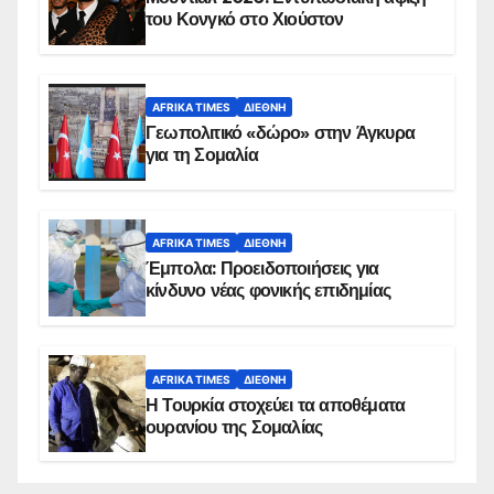
του Κονγκό στο Χιούστον
AFRIKA TIMES
ΔΙΕΘΝΉ
Γεωπολιτικό «δώρο» στην Άγκυρα
για τη Σομαλία
AFRIKA TIMES
ΔΙΕΘΝΉ
Έμπολα: Προειδοποιήσεις για
κίνδυνο νέας φονικής επιδημίας
AFRIKA TIMES
ΔΙΕΘΝΉ
Η Τουρκία στοχεύει τα αποθέματα
ουρανίου της Σομαλίας