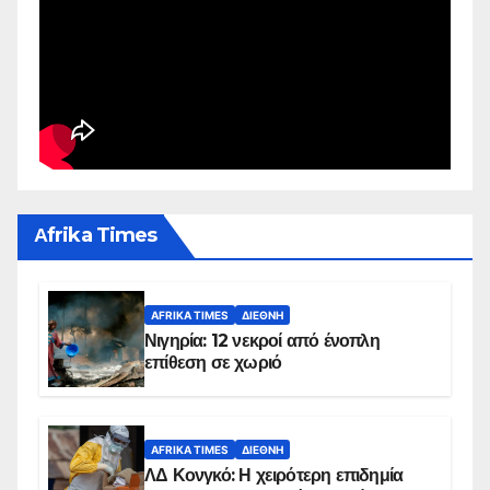
Αfrika Times
AFRIKA TIMES
ΔΙΕΘΝΉ
Νιγηρία: 12 νεκροί από ένοπλη
επίθεση σε χωριό
AFRIKA TIMES
ΔΙΕΘΝΉ
ΛΔ Κονγκό: Η χειρότερη επιδημία