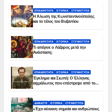
ΕΠΙΚΑΙΡΌΤΗΤΑ
ΙΣΤΟΡΙΚΆ
ΣΤΙΓΜΙΌΤΥΠΑ
Η Άλωση της Κωνσταντινούπολης
και το τέλος του Βυζαντίου
ΕΠΙΚΑΙΡΌΤΗΤΑ
ΙΣΤΟΡΙΚΆ
ΣΤΙΓΜΙΌΤΥΠΑ
Τι απέγινε ο Λάζαρος μετά την
Ανάσταση;
ΕΠΙΚΑΙΡΌΤΗΤΑ
ΙΣΤΟΡΙΚΆ
ΣΤΙΓΜΙΌΤΥΠΑ
Έγκλημα και Σιωπή: Ο Έλληνας
αιχμάλωτος που επέστρεψε από το
Παραπέτασμα
ΔΙΑΒΆΣΤΕ
ΙΣΤΟΡΙΚΆ
ΣΤΙΓΜΙΌΤΥΠΑ
«Έχει κόκκινη σημαία και ανθρώπους