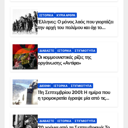
ΙΣΤΟΡΙΚΆ
ΚΥΡΙΑ ΑΡΘΡΑ
Έλληνες: Ο μόνος λαός που γιορτάζει
την αρχή του πολέμου και όχι το
τέλος του
ΔΙΑΒΆΣΤΕ
ΙΣΤΟΡΙΚΆ
ΣΤΙΓΜΙΌΤΥΠΑ
Οι κομμουνιστικές ρίζες της
οργάνωσης «Αντίφα»
ΔΙΕΘΝΉ
ΙΣΤΟΡΙΚΆ
ΣΤΙΓΜΙΌΤΥΠΑ
11η Σεπτεμβρίου 2001: Η ημέρα που
η τρομοκρατία έγραψε μία από τις
πιο μαύρες σελίδες στην ιστορία του
πλανήτη
ΔΙΑΒΆΣΤΕ
ΙΣΤΟΡΙΚΆ
ΣΤΙΓΜΙΌΤΥΠΑ
70 χρόνια από τα Σεπτεμβριανά: Το