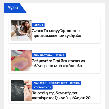
Yγεία
ΙΑΤΡΙΚΆ
Άνοια: Τα επαγγέλματα που
προστατεύουν τον εγκέφαλο
ΕΠΙΚΑΙΡΌΤΗΤΑ
ΙΑΤΡΙΚΆ
Σαλμονέλα: Γιατί δεν πρέπει να
πλένουμε το ωμό κοτόπουλο
ΔΙΑΒΆΣΤΕ
ΕΠΙΚΑΙΡΌΤΗΤΑ
ΙΑΤΡΙΚΆ
ΣΤΙΓΜΙΌΤΥΠΑ
Τα οφέλη της διακοπής του
καπνίσματος ξεκινούν μόλις σε 20
λεπτά