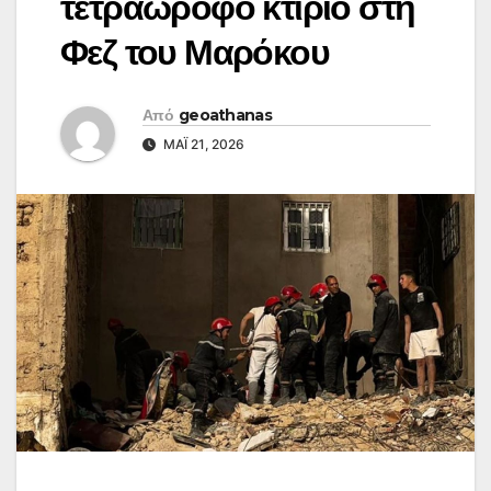
τετραώροφο κτίριο στη
Φεζ του Μαρόκου
Από
geoathanas
ΜΆΙ 21, 2026