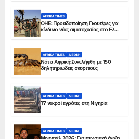
AFRIKA TIMES
ΟΗΕ: Προειδοποίηση Γκουτέρες για
κίνδυνο νέας αιματοχυσίας στο Ελ
Ομπέιντ του Σουδάν
AFRIKA TIMES
ΔΙΕΘΝΉ
Νότια Αφρική:Συνελήφθη με 150
δηλητηριώδεις σκορπιούς
AFRIKA TIMES
ΔΙΕΘΝΉ
17 νεκροί αγρότες στη Νιγηρία
AFRIKA TIMES
ΔΙΕΘΝΉ
Μουντιάλ 2026: Εντυπωσιακή άφιξη