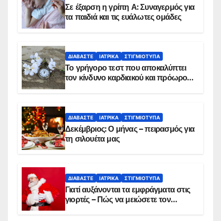
Σε έξαρση η γρίπη Α: Συναγερμός για
τα παιδιά και τις ευάλωτες ομάδες
ΔΙΑΒΆΣΤΕ
ΙΑΤΡΙΚΆ
ΣΤΙΓΜΙΌΤΥΠΑ
Το γρήγορο τεστ που αποκαλύπτει
τον κίνδυνο καρδιακού και πρόωρου
θανάτου
ΔΙΑΒΆΣΤΕ
ΙΑΤΡΙΚΆ
ΣΤΙΓΜΙΌΤΥΠΑ
Δεκέμβριος: Ο μήνας – πειρασμός για
τη σιλουέτα μας
ΔΙΑΒΆΣΤΕ
ΙΑΤΡΙΚΆ
ΣΤΙΓΜΙΌΤΥΠΑ
Γιατί αυξάνονται τα εμφράγματα στις
γιορτές – Πώς να μειώσετε τον
κίνδυνο, σύμφωνα με καρδιολόγο