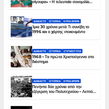
σίγουρα» – Η τελευταία συνομιλία
των ηρώων στα Ίμια, πριν τη
συντριβή του ελικοπτέρου
ΔΙΑΒΆΣΤΕ
ΙΣΤΟΡΙΚΆ
ΚΥΡΙΑ ΑΡΘΡΑ
Ίμια 30 χρόνια μετά: Τι συνέβη το
1996 και ο χάρτης ντοκουμέντο
ΔΙΑΒΆΣΤΕ
ΙΣΤΟΡΙΚΆ
ΣΤΙΓΜΙΌΤΥΠΑ
1968 – Τα πρώτα Χριστούγεννα στο
διάστημα
ΔΙΑΒΆΣΤΕ
ΙΣΤΟΡΙΚΆ
ΚΥΡΙΑ ΑΡΘΡΑ
Πενήντα δύο χρόνια από την
εξέγερση του Πολυτεχνείου – Λεπτό
προς λεπτό η εισβολή – ΦΩΤΟ και
ΒΙΝΤΕΟ