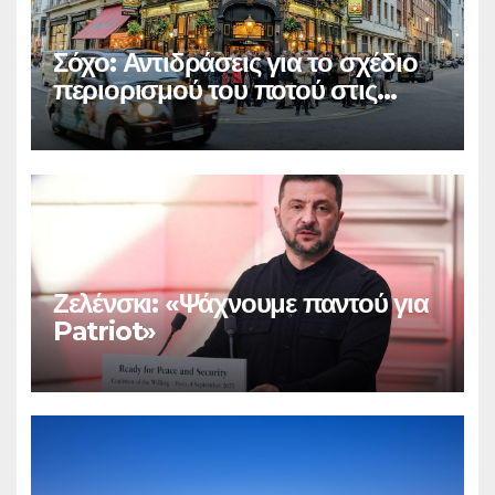
Σόχο: Αντιδράσεις για το σχέδιο
περιορισμού του ποτού στις
παμπ
Ζελένσκι: «Ψάχνουμε παντού για
Patriot»