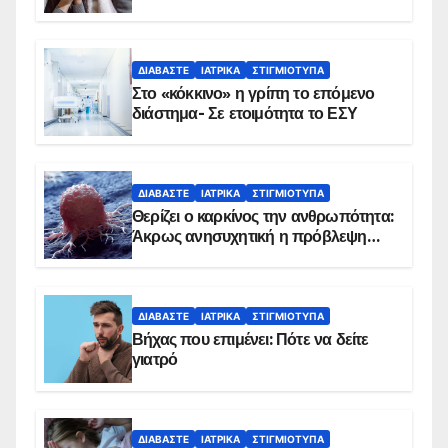
αντιμετωπίζει υποκείμενο νόσημα –
Εμβολιασμό συνιστούν οι ειδικοί
ΔΙΑΒΆΣΤΕ
ΙΑΤΡΙΚΆ
ΣΤΙΓΜΙΌΤΥΠΑ
Στο «κόκκινο» η γρίπη το επόμενο
διάστημα- Σε ετοιμότητα το ΕΣΥ
ΔΙΑΒΆΣΤΕ
ΙΑΤΡΙΚΆ
ΣΤΙΓΜΙΌΤΥΠΑ
Θερίζει ο καρκίνος την ανθρωπότητα:
Άκρως ανησυχητική η πρόβλεψη…
ΔΙΑΒΆΣΤΕ
ΙΑΤΡΙΚΆ
ΣΤΙΓΜΙΌΤΥΠΑ
Βήχας που επιμένει: Πότε να δείτε
γιατρό
ΔΙΑΒΆΣΤΕ
ΙΑΤΡΙΚΆ
ΣΤΙΓΜΙΌΤΥΠΑ