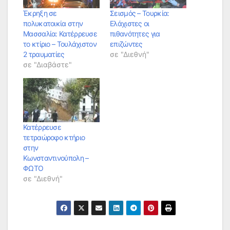
Έκρηξη σε
Σεισμός – Τουρκία:
πολυκατοικία στην
Ελάχιστες οι
Μασσαλία: Κατέρρευσε
πιθανότητες για
το κτίριο – Τουλάχιστον
επιζώντες
2 τραυματίες
σε "Διεθνή"
σε "Διαβάστε"
Κατέρρευσε
τετραώροφο κτήριο
στην
Κωνσταντινούπολη –
ΦΩΤΟ
σε "Διεθνή"