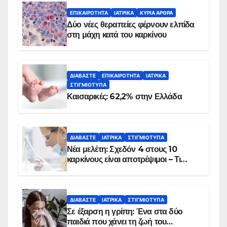
ΕΠΙΚΑΙΡΌΤΗΤΑ
ΙΑΤΡΙΚΆ
ΚΥΡΙΑ ΑΡΘΡΑ
Δύο νέες θεραπείες φέρνουν ελπίδα
στη μάχη κατά του καρκίνου
ΔΙΑΒΆΣΤΕ
ΕΠΙΚΑΙΡΌΤΗΤΑ
ΙΑΤΡΙΚΆ
ΣΤΙΓΜΙΌΤΥΠΑ
Καισαρικές: 62,2% στην Ελλάδα
ΔΙΑΒΆΣΤΕ
ΙΑΤΡΙΚΆ
ΣΤΙΓΜΙΌΤΥΠΑ
Νέα μελέτη: Σχεδόν 4 στους 10
καρκίνους είναι αποτρέψιμοι – Τι
δείχνουν τα στοιχεία
ΔΙΑΒΆΣΤΕ
ΙΑΤΡΙΚΆ
ΣΤΙΓΜΙΌΤΥΠΑ
Σε έξαρση η γρίπη: Ένα στα δύο
παιδιά που χάνει τη ζωή του