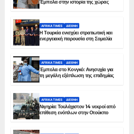
Έμπολα στην ιστορία της χώρας
AFRIKA TIMES
ΔΙΕΘΝΉ
Η Τουρκία ενισχύει στρατιωτική και
ενεργειακή παρουσία στη Σομαλία
AFRIKA TIMES
ΔΙΕΘΝΉ
Έμπολα στο Κονγκό: Ανησυχία για
τη μεγάλη εξάπλωση της επιδημίας
AFRIKA TIMES
ΔΙΕΘΝΉ
Νιγηρία: Τουλάχιστον 14 νεκροί από
επίθεση ενόπλων στην Οτούκπο