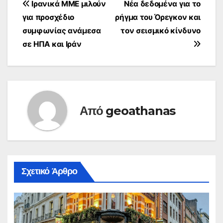
Πλοήγηση
Ιρανικά ΜΜΕ μιλούν
Νέα δεδομένα για το
για προσχέδιο
ρήγμα του Όρεγκον και
άρθρων
συμφωνίας ανάμεσα
τον σεισμικό κίνδυνο
σε ΗΠΑ και Ιράν
Από
geoathanas
Σχετικό Άρθρο