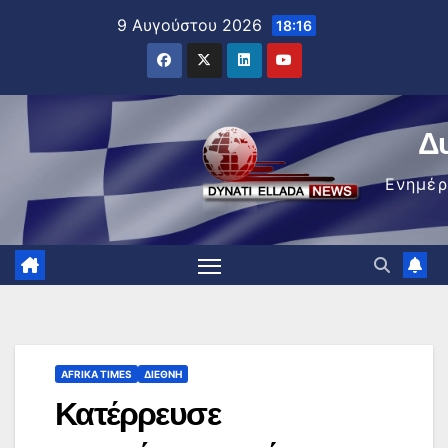
Μετάβαση
9 Αυγούστου 2026
18:16
στο
περιεχόμενο
Δ
Ενημέ
AFRIKA TIMES
ΔΙΕΘΝΉ
Κατέρρευσε