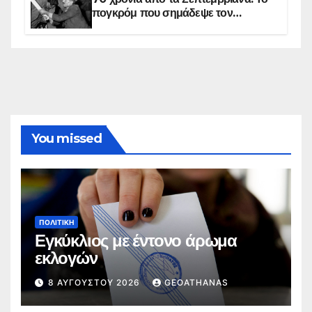
πογκρόμ που σημάδεψε τον
ελληνισμό της Κωνσταντινούπολης
You missed
ΠΟΛΙΤΙΚΉ
Εγκύκλιος με έντονο άρωμα
εκλογών
8 ΑΥΓΟΎΣΤΟΥ 2026
GEOATHANAS