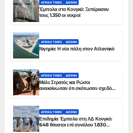
AFRIKA TIMES
ΔΙΕΘΝΉ
Έμπολα στο Κονγκό: Ξεπέρασαν
τους 1.350 οι νεκροί
AFRIKA TIMES
ΔΙΕΘΝΉ
Νιγηρία: Η νέα πόλη στον Ατλαντικό
AFRIKA TIMES
ΔΙΕΘΝΉ
Μάλι: Στρατός και Ρώσοι
ανακοίνωσαν ότι σκότωσαν σχεδόν
100 τζιχαντιστές
AFRIKA TIMES
ΔΙΕΘΝΉ
Επιδημία Έμπολα στη ΛΔ Κονγκό:
648 θάνατοι επί συνόλου 1.830
επιβεβαιωμένων κρουσμάτων