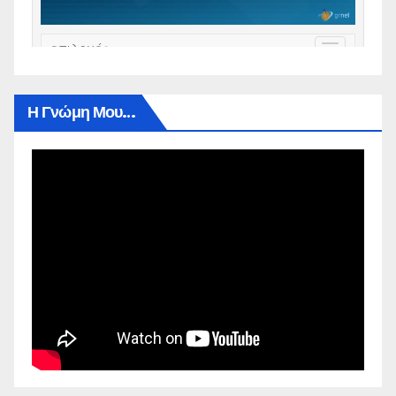
Η Γνώμη Μου…