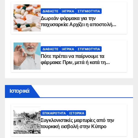
ΔΙΑΒΆΣΤΕ
ΙΑΤΡΙΚΆ
ΣΤΙΓΜΙΌΤΥΠΑ
Δωρεάν φάρμακα για την
παχυσαρκία: Αρχίζει η αποστολή
sms για τους δικαιούχους – Οι
προϋποθέσεις ένταξης στο
πρόγραμμα
ΔΙΑΒΆΣΤΕ
ΙΑΤΡΙΚΆ
ΣΤΙΓΜΙΌΤΥΠΑ
Πότε πρέπει να παίρνουμε τα
φάρμακα: Πριν, μετά ή κατά τη
διάρκεια του φαγητού;
Ιστορικά
ΕΠΙΚΑΙΡΌΤΗΤΑ
ΙΣΤΟΡΙΚΆ
Συγκλονιστικές μαρτυρίες από την
τουρκική εισβολή στην Κύπρο