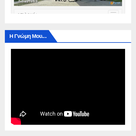
Η Γνώμη Μου…