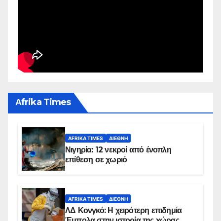
Αfrika Times
AFRIKA TIMES
ΔΙΕΘΝΉ
Νιγηρία: 12 νεκροί από ένοπλη
επίθεση σε χωριό
AFRIKA TIMES
ΔΙΕΘΝΉ
ΛΔ Κονγκό: Η χειρότερη επιδημία
Έμπολα στην ιστορία της χώρας