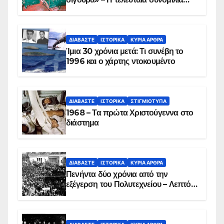
των ηρώων στα Ίμια, πριν τη
συντριβή του ελικοπτέρου
ΔΙΑΒΆΣΤΕ
ΙΣΤΟΡΙΚΆ
ΚΥΡΙΑ ΑΡΘΡΑ
Ίμια 30 χρόνια μετά: Τι συνέβη το
1996 και ο χάρτης ντοκουμέντο
ΔΙΑΒΆΣΤΕ
ΙΣΤΟΡΙΚΆ
ΣΤΙΓΜΙΌΤΥΠΑ
1968 – Τα πρώτα Χριστούγεννα στο
διάστημα
ΔΙΑΒΆΣΤΕ
ΙΣΤΟΡΙΚΆ
ΚΥΡΙΑ ΑΡΘΡΑ
Πενήντα δύο χρόνια από την
εξέγερση του Πολυτεχνείου – Λεπτό
προς λεπτό η εισβολή – ΦΩΤΟ και
ΒΙΝΤΕΟ