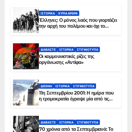
ΙΣΤΟΡΙΚΆ
ΚΥΡΙΑ ΑΡΘΡΑ
Έλληνες: Ο μόνος λαός που γιορτάζει
την αρχή του πολέμου και όχι το
τέλος του
ΔΙΑΒΆΣΤΕ
ΙΣΤΟΡΙΚΆ
ΣΤΙΓΜΙΌΤΥΠΑ
Οι κομμουνιστικές ρίζες της
οργάνωσης «Αντίφα»
ΔΙΕΘΝΉ
ΙΣΤΟΡΙΚΆ
ΣΤΙΓΜΙΌΤΥΠΑ
11η Σεπτεμβρίου 2001: Η ημέρα που
η τρομοκρατία έγραψε μία από τις
πιο μαύρες σελίδες στην ιστορία του
πλανήτη
ΔΙΑΒΆΣΤΕ
ΙΣΤΟΡΙΚΆ
ΣΤΙΓΜΙΌΤΥΠΑ
70 χρόνια από τα Σεπτεμβριανά: Το