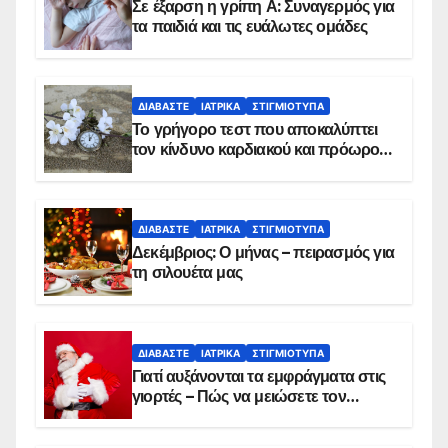
Σε έξαρση η γρίπη Α: Συναγερμός για
τα παιδιά και τις ευάλωτες ομάδες
ΔΙΑΒΆΣΤΕ
ΙΑΤΡΙΚΆ
ΣΤΙΓΜΙΌΤΥΠΑ
Το γρήγορο τεστ που αποκαλύπτει
τον κίνδυνο καρδιακού και πρόωρου
θανάτου
ΔΙΑΒΆΣΤΕ
ΙΑΤΡΙΚΆ
ΣΤΙΓΜΙΌΤΥΠΑ
Δεκέμβριος: Ο μήνας – πειρασμός για
τη σιλουέτα μας
ΔΙΑΒΆΣΤΕ
ΙΑΤΡΙΚΆ
ΣΤΙΓΜΙΌΤΥΠΑ
Γιατί αυξάνονται τα εμφράγματα στις
γιορτές – Πώς να μειώσετε τον
κίνδυνο, σύμφωνα με καρδιολόγο