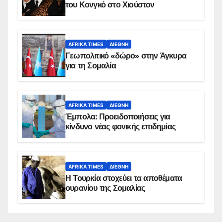
του Κονγκό στο Χιούστον
AFRIKA TIMES
ΔΙΕΘΝΉ
Γεωπολιτικό «δώρο» στην Άγκυρα
για τη Σομαλία
AFRIKA TIMES
ΔΙΕΘΝΉ
Έμπολα: Προειδοποιήσεις για
κίνδυνο νέας φονικής επιδημίας
AFRIKA TIMES
ΔΙΕΘΝΉ
Η Τουρκία στοχεύει τα αποθέματα
ουρανίου της Σομαλίας