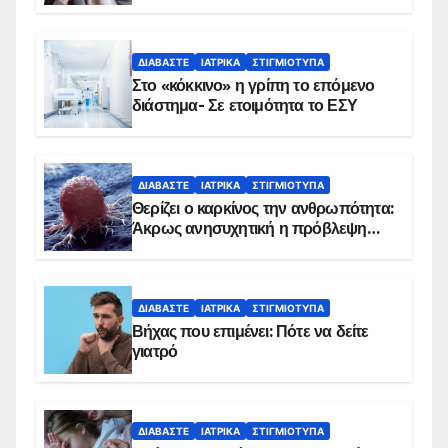
αντιμετωπίζει υποκείμενο νόσημα –
Εμβολιασμό συνιστούν οι ειδικοί
ΔΙΑΒΆΣΤΕ
ΙΑΤΡΙΚΆ
ΣΤΙΓΜΙΌΤΥΠΑ
Στο «κόκκινο» η γρίπη το επόμενο
διάστημα- Σε ετοιμότητα το ΕΣΥ
ΔΙΑΒΆΣΤΕ
ΙΑΤΡΙΚΆ
ΣΤΙΓΜΙΌΤΥΠΑ
Θερίζει ο καρκίνος την ανθρωπότητα:
Άκρως ανησυχητική η πρόβλεψη…
ΔΙΑΒΆΣΤΕ
ΙΑΤΡΙΚΆ
ΣΤΙΓΜΙΌΤΥΠΑ
Βήχας που επιμένει: Πότε να δείτε
γιατρό
ΔΙΑΒΆΣΤΕ
ΙΑΤΡΙΚΆ
ΣΤΙΓΜΙΌΤΥΠΑ