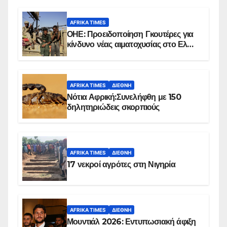
AFRIKA TIMES
ΟΗΕ: Προειδοποίηση Γκουτέρες για
κίνδυνο νέας αιματοχυσίας στο Ελ
Ομπέιντ του Σουδάν
AFRIKA TIMES
ΔΙΕΘΝΉ
Νότια Αφρική:Συνελήφθη με 150
δηλητηριώδεις σκορπιούς
AFRIKA TIMES
ΔΙΕΘΝΉ
17 νεκροί αγρότες στη Νιγηρία
AFRIKA TIMES
ΔΙΕΘΝΉ
Μουντιάλ 2026: Εντυπωσιακή άφιξη