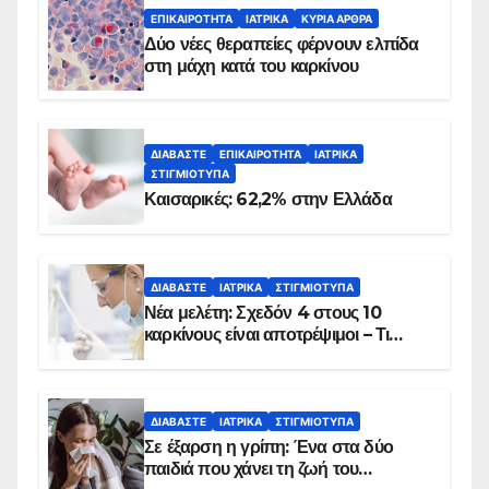
ΕΠΙΚΑΙΡΌΤΗΤΑ
ΙΑΤΡΙΚΆ
ΚΥΡΙΑ ΑΡΘΡΑ
Δύο νέες θεραπείες φέρνουν ελπίδα
στη μάχη κατά του καρκίνου
ΔΙΑΒΆΣΤΕ
ΕΠΙΚΑΙΡΌΤΗΤΑ
ΙΑΤΡΙΚΆ
ΣΤΙΓΜΙΌΤΥΠΑ
Καισαρικές: 62,2% στην Ελλάδα
ΔΙΑΒΆΣΤΕ
ΙΑΤΡΙΚΆ
ΣΤΙΓΜΙΌΤΥΠΑ
Νέα μελέτη: Σχεδόν 4 στους 10
καρκίνους είναι αποτρέψιμοι – Τι
δείχνουν τα στοιχεία
ΔΙΑΒΆΣΤΕ
ΙΑΤΡΙΚΆ
ΣΤΙΓΜΙΌΤΥΠΑ
Σε έξαρση η γρίπη: Ένα στα δύο
παιδιά που χάνει τη ζωή του