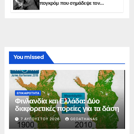
πογκρόμ που σημάδεψε τον
ελληνισμό της Κωνσταντινούπολης
You missed
ΕΠΙΚΑΙΡΌΤΗΤΑ
Φινλανδία και Ελλάδα: Δύο
διαφορετικές πορείες για τα δάση
7 ΑΥΓΟΎΣΤΟΥ 2026
GEOATHANAS