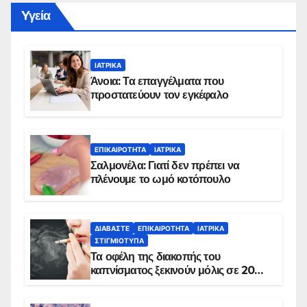
Yγεία
ΙΑΤΡΙΚΆ
Άνοια: Τα επαγγέλματα που
προστατεύουν τον εγκέφαλο
ΕΠΙΚΑΙΡΌΤΗΤΑ
ΙΑΤΡΙΚΆ
Σαλμονέλα: Γιατί δεν πρέπει να
πλένουμε το ωμό κοτόπουλο
ΔΙΑΒΆΣΤΕ
ΕΠΙΚΑΙΡΌΤΗΤΑ
ΙΑΤΡΙΚΆ
ΣΤΙΓΜΙΌΤΥΠΑ
Τα οφέλη της διακοπής του
καπνίσματος ξεκινούν μόλις σε 20
λεπτά