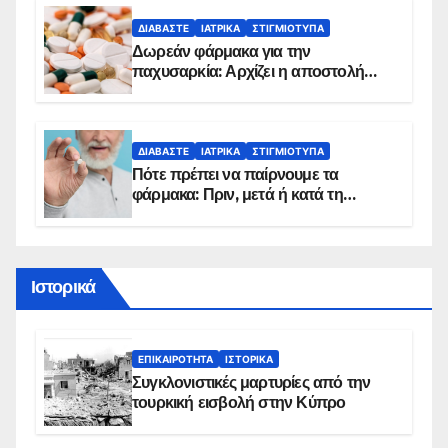
ΔΙΑΒΆΣΤΕ
ΙΑΤΡΙΚΆ
ΣΤΙΓΜΙΌΤΥΠΑ
Δωρεάν φάρμακα για την
παχυσαρκία: Αρχίζει η αποστολή
sms για τους δικαιούχους – Οι
προϋποθέσεις ένταξης στο
πρόγραμμα
ΔΙΑΒΆΣΤΕ
ΙΑΤΡΙΚΆ
ΣΤΙΓΜΙΌΤΥΠΑ
Πότε πρέπει να παίρνουμε τα
φάρμακα: Πριν, μετά ή κατά τη
διάρκεια του φαγητού;
Ιστορικά
ΕΠΙΚΑΙΡΌΤΗΤΑ
ΙΣΤΟΡΙΚΆ
Συγκλονιστικές μαρτυρίες από την
τουρκική εισβολή στην Κύπρο