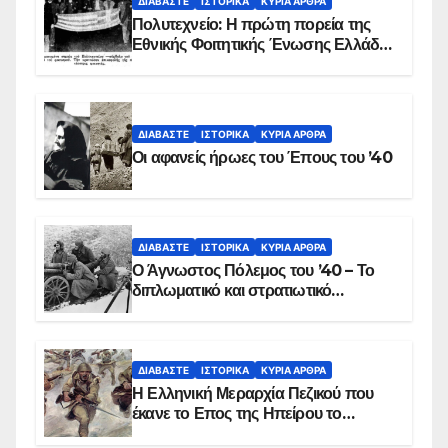
ΔΙΑΒΆΣΤΕ
ΙΣΤΟΡΙΚΆ
ΚΥΡΙΑ ΑΡΘΡΑ
Πολυτεχνείο: Η πρώτη πορεία της
Εθνικής Φοιτητικής Ένωσης Ελλάδος
στις 17 Νοεμβρίου 1975 με την
αιματοβαμμένη σημαία
ΔΙΑΒΆΣΤΕ
ΙΣΤΟΡΙΚΆ
ΚΥΡΙΑ ΑΡΘΡΑ
Οι αφανείς ήρωες του Έπους του ’40
ΔΙΑΒΆΣΤΕ
ΙΣΤΟΡΙΚΆ
ΚΥΡΙΑ ΑΡΘΡΑ
Ο Άγνωστος Πόλεμος του ’40 – Το
διπλωματικό και στρατιωτικό
παρασκήνιο
ΔΙΑΒΆΣΤΕ
ΙΣΤΟΡΙΚΆ
ΚΥΡΙΑ ΑΡΘΡΑ
Η Ελληνική Μεραρχία Πεζικού που
έκανε το Επος της Ηπείρου το
χειμώνα του 1940