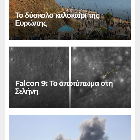
Το δύσκολο καλοκαίρι της
Ευρώπης
Falcon 9: Το αποτύπωμα στη
Σελήνη