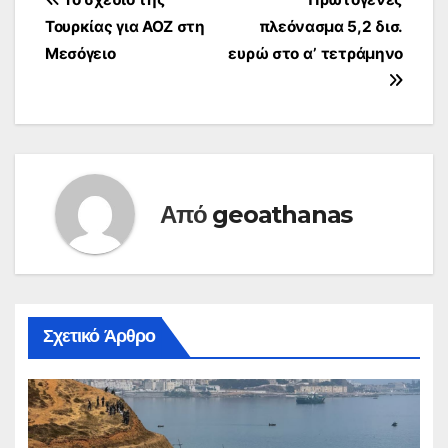
Πλοήγηση
Τουρκίας για ΑΟΖ στη
πλεόνασμα 5,2 δισ.
άρθρων
Μεσόγειο
ευρώ στο α’ τετράμηνο
Από
geoathanas
Σχετικό Άρθρο