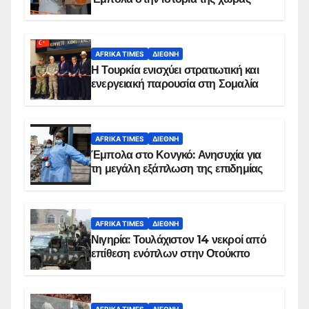
AFRIKA TIMES
ΔΙΕΘΝΉ
Η Τουρκία ενισχύει στρατιωτική και
ενεργειακή παρουσία στη Σομαλία
AFRIKA TIMES
ΔΙΕΘΝΉ
Έμπολα στο Κονγκό: Ανησυχία για
τη μεγάλη εξάπλωση της επιδημίας
AFRIKA TIMES
ΔΙΕΘΝΉ
Νιγηρία: Τουλάχιστον 14 νεκροί από
επίθεση ενόπλων στην Οτούκπο
AFRIKA TIMES
ΔΙΕΘΝΉ