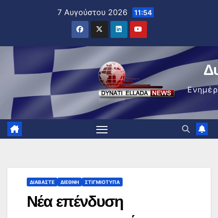
Μετάβαση
7 Αυγούστου 2026
11:54
στο
περιεχόμενο
Δ
Ενημέ
ΔΙΑΒΆΣΤΕ
ΔΙΕΘΝΉ
ΣΤΙΓΜΙΌΤΥΠΑ
Νέα επένδυση