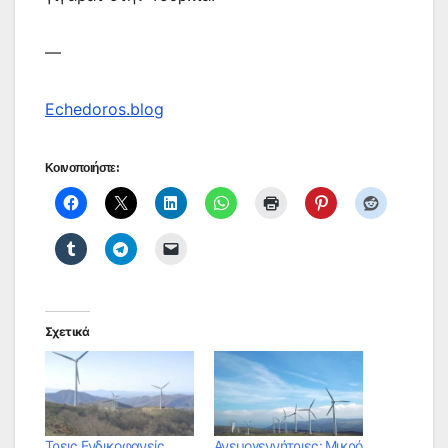
—
Echedoros.blog
Κοινοποιήστε:
Σχετικά
Τρεις Ενδικοφανείς
Ανεμογεννήτριες: Μικρό