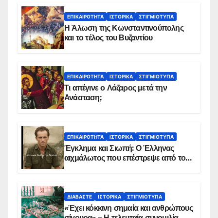
ΕΠΙΚΑΙΡΌΤΗΤΑ
ΙΣΤΟΡΙΚΆ
ΣΤΙΓΜΙΌΤΥΠΑ
Η Άλωση της Κωνσταντινούπολης
και το τέλος του Βυζαντίου
ΕΠΙΚΑΙΡΌΤΗΤΑ
ΙΣΤΟΡΙΚΆ
ΣΤΙΓΜΙΌΤΥΠΑ
Τι απέγινε ο Λάζαρος μετά την
Ανάσταση;
ΕΠΙΚΑΙΡΌΤΗΤΑ
ΙΣΤΟΡΙΚΆ
ΣΤΙΓΜΙΌΤΥΠΑ
Έγκλημα και Σιωπή: Ο Έλληνας
αιχμάλωτος που επέστρεψε από το
Παραπέτασμα
ΔΙΑΒΆΣΤΕ
ΙΣΤΟΡΙΚΆ
ΣΤΙΓΜΙΌΤΥΠΑ
«Έχει κόκκινη σημαία και ανθρώπους
σίγουρα» – Η τελευταία συνομιλία