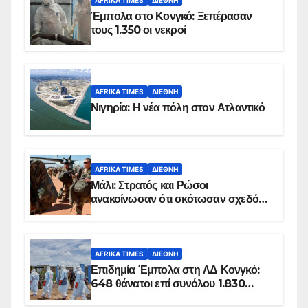
Έμπολα στο Κονγκό: Ξεπέρασαν
τους 1.350 οι νεκροί
AFRIKA TIMES
ΔΙΕΘΝΉ
Νιγηρία: Η νέα πόλη στον Ατλαντικό
AFRIKA TIMES
ΔΙΕΘΝΉ
Μάλι: Στρατός και Ρώσοι
ανακοίνωσαν ότι σκότωσαν σχεδόν
100 τζιχαντιστές
AFRIKA TIMES
ΔΙΕΘΝΉ
Επιδημία Έμπολα στη ΛΔ Κονγκό:
648 θάνατοι επί συνόλου 1.830
επιβεβαιωμένων κρουσμάτων