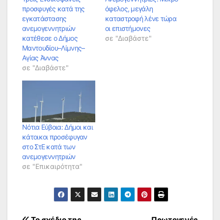
προσφυγές κατά της
όφελος, μεγάλη
εγκατάστασης
καταστροφή λένε τώρα
ανεμογεννητριών
οι επιστήμονες
κατέθεσε ο Δήμος
σε "Διαβάστε"
Μαντουδίου–Λίμνης–
Αγίας Άννας
σε "Διαβάστε"
Νότια Εύβοια: Δήμοι και
κάτοικοι προσέφυγαν
στο ΣτΕ κατά των
ανεμογεννητριών
σε "Επικαιρότητα"
Το σχέδιο της
Πρωτογενές