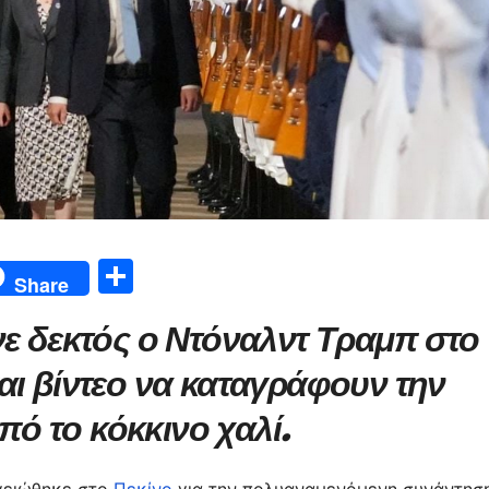
Μ
Share
οι
νε δεκτός ο Ντόναλντ Τραμπ στο
ρ
α
αι βίντεο να καταγράφουν την
σ
από το κόκκινο χαλί.
τε
ίτ
γειώθηκε στο
Πεκίνο
για την πολυαναμενόμενη συνάντησ