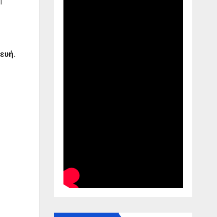
ευή
.