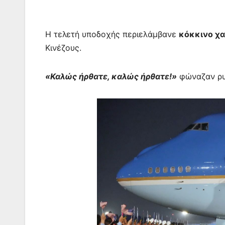
Η τελετή υποδοχής περιελάμβανε
κόκκινο χα
Κινέζους.
«Καλώς ήρθατε, καλώς ήρθατε!»
φώναζαν ρυθ