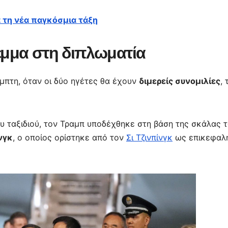
α τη νέα παγκόσμια τάξη
έμμα στη διπλωματία
μπτη, όταν οι δύο ηγέτες θα έχουν
διμερείς συνομιλίες
, 
ου ταξιδιού, τον Τραμπ υποδέχθηκε στη βάση της σκάλας 
νγκ
, ο οποίος ορίστηκε από τον
Σι Τζινπίνγκ
ως επικεφαλ