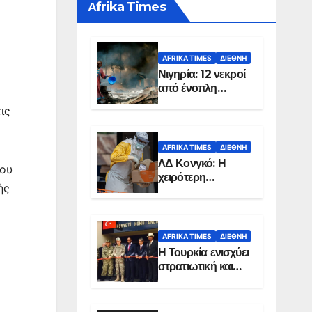
Αfrika Times
AFRIKA TIMES
ΔΙΕΘΝΉ
Νιγηρία: 12 νεκροί
από ένοπλη
επίθεση σε χωριό
τις
AFRIKA TIMES
ΔΙΕΘΝΉ
ΛΔ Κονγκό: Η
του
χειρότερη
ής
επιδημία Έμπολα
στην ιστορία της
χώρας
AFRIKA TIMES
ΔΙΕΘΝΉ
Η Τουρκία ενισχύει
στρατιωτική και
ενεργειακή
παρουσία στη
Σομαλία