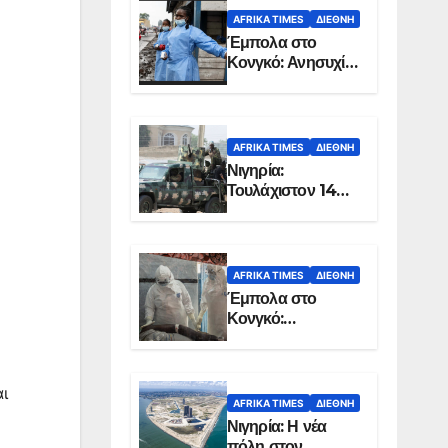
AFRIKA TIMES
ΔΙΕΘΝΉ
Έμπολα στο
Κονγκό: Ανησυχία
για τη μεγάλη
εξάπλωση της
επιδημίας
AFRIKA TIMES
ΔΙΕΘΝΉ
Νιγηρία:
Τουλάχιστον 14
νεκροί από
επίθεση ενόπλων
στην Οτούκπο
AFRIKA TIMES
ΔΙΕΘΝΉ
Έμπολα στο
Κονγκό:
Ξεπέρασαν τους
1.350 οι νεκροί
ι
AFRIKA TIMES
ΔΙΕΘΝΉ
Νιγηρία: Η νέα
πόλη στον