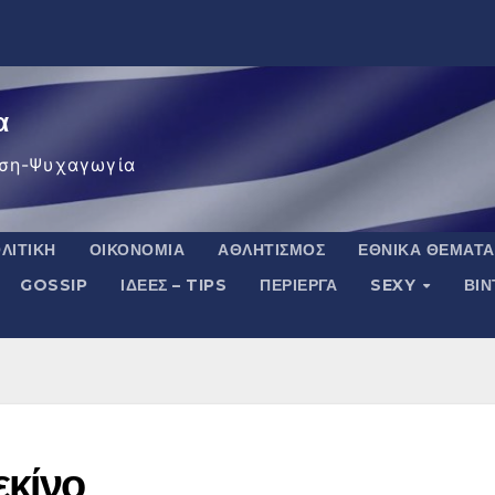
α
ση-Ψυχαγωγία
ΛΙΤΙΚΉ
ΟΙΚΟΝΟΜΊΑ
ΑΘΛΗΤΙΣΜΌΣ
ΕΘΝΙΚΆ ΘΈΜΑΤΑ
GOSSIP
ΙΔΈΕΣ – TIPS
ΠΕΡΊΕΡΓΑ
SEXY
ΒΙ
εκίνο